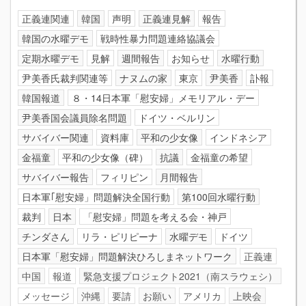
正義連関連
韓国
声明
正義連見解
報告
韓国の水曜デモ
戦時性暴力問題連絡協議会
定期水曜デモ
見解
週間報告
お知らせ
水曜行動
尹美香氏裁判関連等
ナヌムの家
東京
尹美香
訃報
韓国報道
８・14日本軍「慰安婦」メモリアル・デー
尹美香国会議員除名問題
ドイツ・ベルリン
サバイバー関連
資料庫
平和の少女像
インドネシア
金福童
平和の少女像（碑）
抗議
金福童の希望
サバイバー報告
フィリピン
月間報告
日本軍｢慰安婦」問題解決全国行動
第100回水曜行動
裁判
日本
「慰安婦」問題を考える会・神戸
チンダさん
リラ・ピリピーナ
水曜デモ
ドイツ
日本軍「慰安婦」問題解決ひろしまネットワーク
正義連
中国
報道
緊急支援プロジェクト2021（南スラウェシ）
メッセージ
沖縄
要請
お願い
アメリカ
上映会