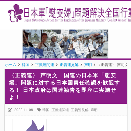
ホーム
韓国
正義連関連
正義連見解
声明
〈正義連〉 声明文
〈正義連〉 声明文 国連の日本軍「慰安
婦」問題に対する日本国責任確認を歓迎す
る！ 日本政府は国連勧告を即座に実施せ
よ！
2022-11-08
韓国
正義連関連
正義連見解
声明