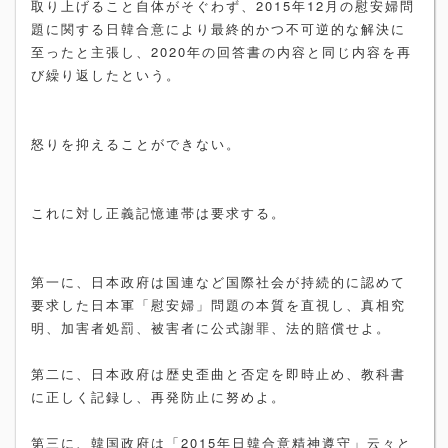
取り上げること自体がそぐわず、2015年12月の慰安婦問
題に関する日韓合意により最終的かつ不可逆的な解決に
至ったと主張し、2020年の回答書の内容と同じ内容を再
び繰り返したという。
怒りを抑えることができない。
これに対し正義記憶連帯は要求する。
第一に、日本政府は国連など国際社会が持続的に認めて
要求した日本軍「慰安婦」問題の本質を直視し、真相究
明、加害者処罰、被害者に公式謝罪、法的賠償せよ。
第二に、日本政府は歴史歪曲と否定を即時止め、教科書
に正しく記録し、再発防止に努めよ。
第三に、韓国政府は「2015年日韓合意精神遵守」云々と