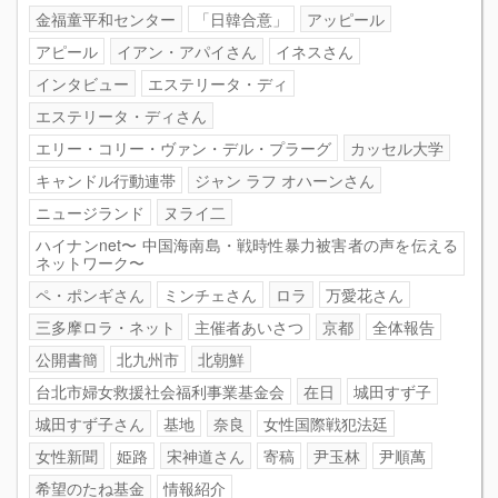
金福童平和センター
「日韓合意」
アッピール
アピール
イアン・アパイさん
イネスさん
インタビュー
エステリータ・ディ
エステリータ・ディさん
エリー・コリー・ヴァン・デル・プラーグ
カッセル大学
キャンドル行動連帯
ジャン ラフ オハーンさん
ニュージランド
ヌライ二
ハイナンnet〜 中国海南島・戦時性暴力被害者の声を伝える
ネットワーク〜
ペ・ポンギさん
ミンチェさん
ロラ
万愛花さん
三多摩ロラ・ネット
主催者あいさつ
京都
全体報告
公開書簡
北九州市
北朝鮮
台北市婦女救援社会福利事業基金会
在日
城田すず子
城田すず子さん
基地
奈良
女性国際戦犯法廷
女性新聞
姫路
宋神道さん
寄稿
尹玉林
尹順萬
希望のたね基金
情報紹介