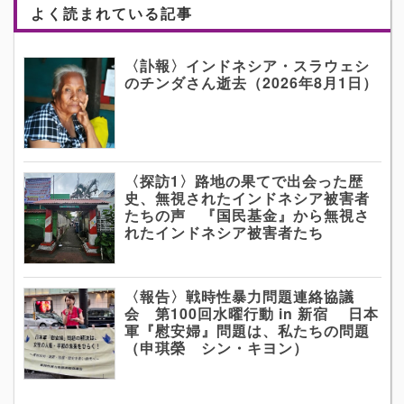
よく読まれている記事
〈訃報〉インドネシア・スラウェシ
のチンダさん逝去（2026年8月1日）
〈探訪1〉路地の果てで出会った歴
史、無視されたインドネシア被害者
たちの声 『国民基金』から無視さ
れたインドネシア被害者たち
〈報告〉戦時性暴力問題連絡協議
会 第100回水曜行動 in 新宿 日本
軍『慰安婦』問題は、私たちの問題
（申琪榮 シン・キヨン）