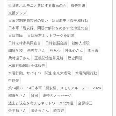
挺身隊ハルモニと共にする市民の会
撤去問題
支援グッズ
日帝強制動員市民の集い・韓日歴史正義平和行動-
日本軍「慰安婦」問題の解決をめざす北海道の会
日韓市民
日韓極右ネットワークを糾弾
日韓法律家共同宣言
日韓首脳会談
朝鮮人虐殺
朝鮮学校
朱秀英さん
朴永心
朴永心さん
李玉善
柴﨑温子さん
正義記憶連帯見解
歴史問題
水曜行動96回全体報告
水曜行動、サバイバー関連 南京大虐殺
水曜街頭行動
申琪榮
第14回８・14日本軍「慰安婦」メモリアル・デー 2026
羅善学さん
賛同
連帯のメッセージ
過去と現在を考えるネットワーク北海道
金原節三
金学順さん
陳金玉さん
韓京姫