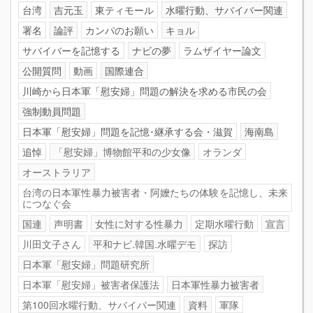
台湾
吉元玉
東ティモール
水曜行動、サバイバー関連
署名
論評
カンパのお願い
キョル
サバイバーを記憶する
ナビの夢
ラムザイヤー論文
公開質問
動画
国際連合
川崎から日本軍「慰安婦」問題の解決を求める市民の会
強制動員問題
日本軍「慰安婦」問題を記憶･継承する会・滋賀
海南島
追悼
「慰安婦」博物館平和の少女像
オランダ
オーストラリア
台湾の日本軍性暴力被害者・阿嬤たちの体験を記憶し、未来
につなぐ会
国連
声明書
女性に対する性暴力
定期水曜行動
宣言
川田文子さん
平和ナビ.韓国.水曜デモ
探訪
日本軍「慰安婦」問題研究所
日本軍「慰安婦」被害者保護法
日本軍性暴力被害者
第100回水曜行動、サバイバー関連
資料
軍隊