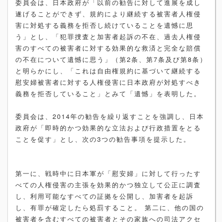
委員会は、日本政府が「以前の勧告に対して進展を成し
遂げることができず、規約により継続する被害者人権侵
害に対処する義務を拒否し続けていることを遺憾に思
う」とし、「犯罪捜査と加害者起訴の不在、過去人権侵
害のすべての被害者に対する効果的な救済と完全な賠償
の不在について遺憾に思う」（第2条、第7条及び第8条）
と明らかにし、「これは自由権規約に基づいて継続する
慰安婦被害者に対する人権侵害に日本政府が対処すべき
義務を拒否していること」とみて「遺憾」を表明した。
委員会は、2014年の勧告を繰り返すことを強調し、日本
政府が「即時的かつ効果的な立法および行政措置をとる
ことを促す」とし、次の3つの勧告事項を提示した。
第一に、戦時中に日本軍が「慰安婦」に対して行ったす
べての人権侵害の主張を効果的かつ独立して公正に調査
し、利用可能なすべての証拠を公開し、加害者を起訴
し、有罪が確定したら処罰すること。 第二に、他の国の
被害者を含むすべての被害者とその家族への司法アクセ