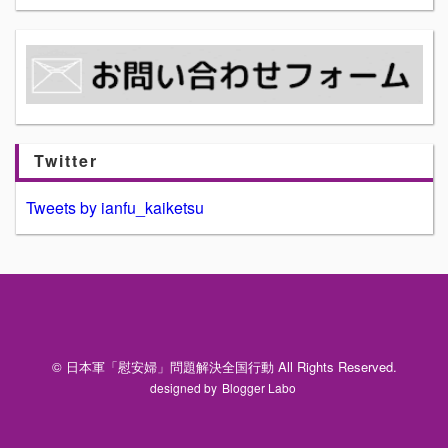
Twitter
Tweets by ianfu_kaiketsu
© 日本軍「慰安婦」問題解決全国行動 All Rights Reserved.
designed by
Blogger Labo