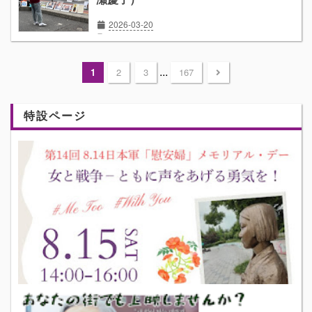
2026-03-20
水曜行動96回全体報告
戦時性暴力問題連絡協議会
報告
...
1
2
3
167
特設ページ