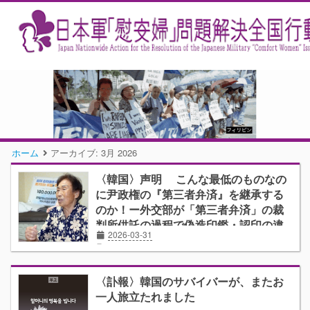
ホーム
アーカイブ:
3月 2026
〈韓国〉声明 こんな最低のものなの
に尹政権の『第三者弁済』を継承する
のか！ー外交部が「第三者弁済」の裁
判所供託の過程で偽造印鑑・認印の違
2026-03-31
法使用を指示ー日帝強制動員市民の集
韓国
声明
い・韓日歴史正義平和行動-
日帝強制動員市民の集い・韓日歴史正義平和行動-
〈訃報〉韓国のサバイバーが、またお
一人旅立たれました