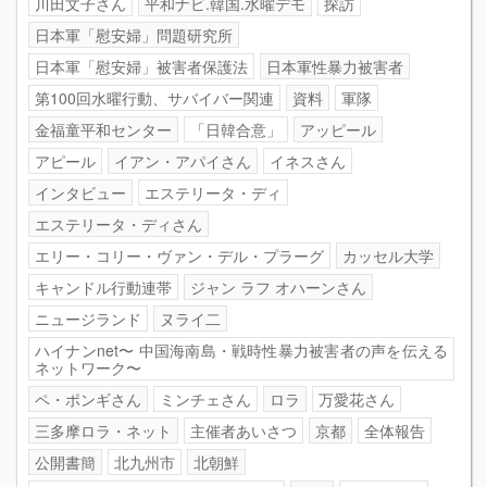
川田文子さん
平和ナビ.韓国.水曜デモ
探訪
日本軍「慰安婦」問題研究所
日本軍「慰安婦」被害者保護法
日本軍性暴力被害者
第100回水曜行動、サバイバー関連
資料
軍隊
金福童平和センター
「日韓合意」
アッピール
アピール
イアン・アパイさん
イネスさん
インタビュー
エステリータ・ディ
エステリータ・ディさん
エリー・コリー・ヴァン・デル・プラーグ
カッセル大学
キャンドル行動連帯
ジャン ラフ オハーンさん
ニュージランド
ヌライ二
ハイナンnet〜 中国海南島・戦時性暴力被害者の声を伝える
ネットワーク〜
ペ・ポンギさん
ミンチェさん
ロラ
万愛花さん
三多摩ロラ・ネット
主催者あいさつ
京都
全体報告
公開書簡
北九州市
北朝鮮