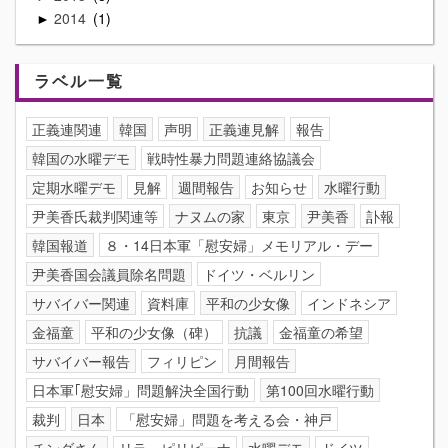
2014
1
►
ラベル一覧
正義連関連
韓国
声明
正義連見解
報告
韓国の水曜デモ
戦時性暴力問題連絡協議会
定期水曜デモ
見解
週間報告
お知らせ
水曜行動
尹美香氏裁判関連等
ナヌムの家
東京
尹美香
訃報
韓国報道
８・14日本軍「慰安婦」メモリアル・デー
尹美香国会議員除名問題
ドイツ・ベルリン
サバイバー関連
資料庫
平和の少女像
インドネシア
金福童
平和の少女像（碑）
抗議
金福童の希望
サバイバー報告
フィリピン
月間報告
日本軍｢慰安婦」問題解決全国行動
第100回水曜行動
裁判
日本
「慰安婦」問題を考える会・神戸
チンダさん
リラ・ピリピーナ
水曜デモ
ドイツ