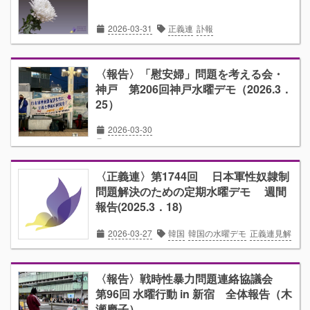
2026-03-31
正義連
訃報
〈報告〉「慰安婦」問題を考える会・
神戸 第206回神戸水曜デモ（2026.3．
25）
2026-03-30
「慰安婦」問題を考える会・神戸
水曜デモ
報告
〈正義連〉第1744回 日本軍性奴隷制
問題解決のための定期水曜デモ 週間
報告(2025.3．18)
2026-03-27
韓国
韓国の水曜デモ
正義連見解
〈報告〉戦時性暴力問題連絡協議会
第96回 水曜行動 in 新宿 全体報告（木
瀬慶子）