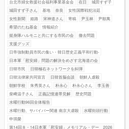
台北市婦女救援社会福利事業基金会
在日
城田すず子
城田すず子さん
基地
奈良
女性国際戦犯法廷
女性新聞
姫路
宋神道さん
寄稿
尹玉林
尹順萬
希望のたね基金
情報紹介
挺身隊ハルモニと共にする市民の会
撤去問題
支援グッズ
日帝強制動員市民の集い・韓日歴史正義平和行動-
日本軍「慰安婦」問題の解決をめざす北海道の会
日韓市民
日韓極右ネットワークを糾弾
日韓法律家共同宣言
日韓首脳会談
朝鮮人虐殺
朝鮮学校
朱秀英さん
朴永心
朴永心さん
李玉善
柴﨑温子さん
正義記憶連帯見解
歴史問題
水曜行動96回全体報告
水曜行動、サバイバー関連 南京大虐殺
水曜街頭行動
申琪榮
第14回８・14日本軍「慰安婦」メモリアル・デー 2026