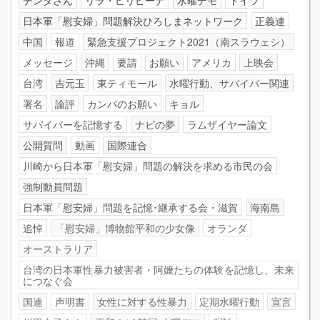
日本軍「慰安婦」問題解決ひろしまネットワーク
正義連
中国
報道
緊急支援プロジェクト2021（南スラウェシ）
メッセージ
沖縄
要請
お願い
アメリカ
上映会
台湾
吉元玉
東ティモール
水曜行動、サバイバー関連
署名
論評
カンパのお願い
キョル
サバイバーを記憶する
ナビの夢
ラムザイヤー論文
公開質問
動画
国際連合
川崎から日本軍「慰安婦」問題の解決を求める市民の会
強制動員問題
日本軍「慰安婦」問題を記憶･継承する会・滋賀
海南島
追悼
「慰安婦」博物館平和の少女像
オランダ
オーストラリア
台湾の日本軍性暴力被害者・阿嬤たちの体験を記憶し、未来
につなぐ会
国連
声明書
女性に対する性暴力
定期水曜行動
宣言