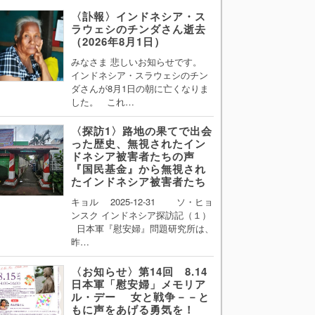
〈訃報〉インドネシア・ス
ラウェシのチンダさん逝去
（2026年8月1日）
みなさま 悲しいお知らせです。
インドネシア・スラウェシのチン
ダさんが8月1日の朝に亡くなりま
した。 これ…
〈探訪1〉路地の果てで出会
った歴史、無視されたイン
ドネシア被害者たちの声
『国民基金』から無視され
たインドネシア被害者たち
キョル 2025-12-31 ソ・ヒョ
ンスク インドネシア探訪記（１）
日本軍『慰安婦』問題研究所は、
昨…
〈お知らせ〉第14回 8.14
日本軍「慰安婦」メモリア
ル・デー 女と戦争－－と
もに声をあげる勇気を！