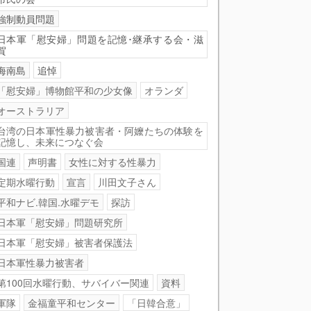
強制動員問題
日本軍「慰安婦」問題を記憶･継承する会・滋
賀
海南島
追悼
「慰安婦」博物館平和の少女像
オランダ
オーストラリア
台湾の日本軍性暴力被害者・阿嬤たちの体験を
記憶し、未来につなぐ会
国連
声明書
女性に対する性暴力
定期水曜行動
宣言
川田文子さん
平和ナビ.韓国.水曜デモ
探訪
日本軍「慰安婦」問題研究所
日本軍「慰安婦」被害者保護法
日本軍性暴力被害者
第100回水曜行動、サバイバー関連
資料
軍隊
金福童平和センター
「日韓合意」