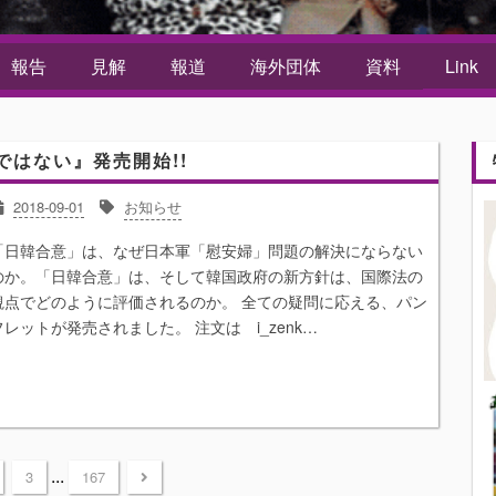
報告
見解
報道
海外団体
資料
Link
はない』発売開始!!
2018-09-01
お知らせ
「日韓合意」は、なぜ日本軍「慰安婦」問題の解決にならない
のか。「日韓合意」は、そして韓国政府の新方針は、国際法の
観点でどのように評価されるのか。 全ての疑問に応える、パン
フレットが発売されました。 注文は i_zenk…
...
3
167