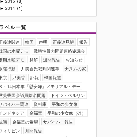
2015
8
►
2014
1
►
ラベル一覧
正義連関連
韓国
声明
正義連見解
報告
韓国の水曜デモ
戦時性暴力問題連絡協議会
定期水曜デモ
見解
週間報告
お知らせ
水曜行動
尹美香氏裁判関連等
ナヌムの家
東京
尹美香
訃報
韓国報道
８・14日本軍「慰安婦」メモリアル・デー
尹美香国会議員除名問題
ドイツ・ベルリン
サバイバー関連
資料庫
平和の少女像
インドネシア
金福童
平和の少女像（碑）
抗議
金福童の希望
サバイバー報告
フィリピン
月間報告