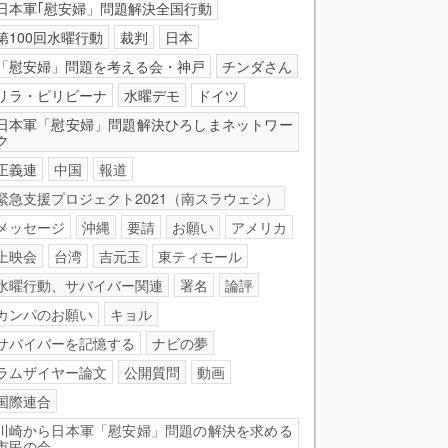
日本軍｢慰安婦」問題解決全国行動
第100回水曜行動
裁判
日本
「慰安婦」問題を考える会・神戸
チンダさん
リラ・ピリピーナ
水曜デモ
ドイツ
日本軍「慰安婦」問題解決ひろしまネットワー
ク
正義連
中国
報道
緊急支援プロジェクト2021（南スラウェシ）
メッセージ
沖縄
要請
お願い
アメリカ
上映会
台湾
吉元玉
東ティモール
水曜行動、サバイバー関連
署名
論評
カンパのお願い
キョル
サバイバーを記憶する
ナビの夢
ラムザイヤー論文
公開質問
動画
国際連合
川崎から日本軍「慰安婦」問題の解決を求める
市民の会