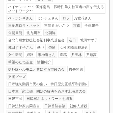
ハイナンnet〜 中国海南島・戦時性暴力被害者の声を伝える
ネットワーク〜
ペ・ポンギさん
ミンチェさん
ロラ
万愛花さん
三多摩ロラ・ネット
主催者あいさつ
京都
全体報告
公開書簡
北九州市
北朝鮮
台北市婦女救援社会福利事業基金会
在日
城田すず子
城田すず子さん
基地
奈良
女性国際戦犯法廷
女性新聞
姫路
宋神道さん
寄稿
尹玉林
尹順萬
希望のたね基金
情報紹介
挺身隊ハルモニと共にする市民の会
撤去問題
支援グッズ
日帝強制動員市民の集い・韓日歴史正義平和行動-
日本軍「慰安婦」問題の解決をめざす北海道の会
日韓市民
日韓極右ネットワークを糾弾
日韓法律家共同宣言
日韓首脳会談
朝鮮人虐殺
朝鮮学校
朱秀英さん
朴永心
朴永心さん
李玉善