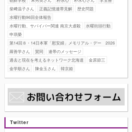
柴﨑温子さん
正義記憶連帯見解
歴史問題
水曜行動96回全体報告
水曜行動、サバイバー関連 南京大虐殺
水曜街頭行動
申琪榮
第14回８・14日本軍「慰安婦」メモリアル・デー 2026
羅善学さん
賛同
連帯のメッセージ
過去と現在を考えるネットワーク北海道
金原節三
金学順さん
陳金玉さん
韓京姫
Twitter