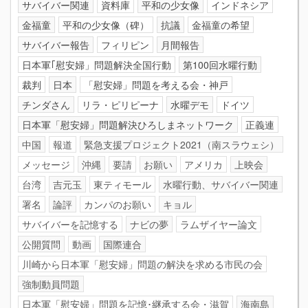
サバイバー関連
資料庫
平和の少女像
インドネシア
金福童
平和の少女像（碑）
抗議
金福童の希望
サバイバー報告
フィリピン
月間報告
日本軍｢慰安婦」問題解決全国行動
第100回水曜行動
裁判
日本
「慰安婦」問題を考える会・神戸
チンダさん
リラ・ピリピーナ
水曜デモ
ドイツ
日本軍「慰安婦」問題解決ひろしまネットワーク
正義連
中国
報道
緊急支援プロジェクト2021（南スラウェシ）
メッセージ
沖縄
要請
お願い
アメリカ
上映会
台湾
吉元玉
東ティモール
水曜行動、サバイバー関連
署名
論評
カンパのお願い
キョル
サバイバーを記憶する
ナビの夢
ラムザイヤー論文
公開質問
動画
国際連合
川崎から日本軍「慰安婦」問題の解決を求める市民の会
強制動員問題
日本軍「慰安婦」問題を記憶･継承する会・滋賀
海南島