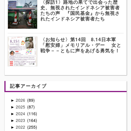
〈探訪1〉路地の果てで出会った歴
史、無視されたインドネシア被害者
たちの声 『国民基金』から無視さ
れたインドネシア被害者たち
〈お知らせ〉第14回 8.14日本軍
「慰安婦」メモリアル・デー 女と
戦争－－ともに声をあげる勇気を！
記事アーカイブ
2026
89
►
2025
87
►
2024
116
►
2023
164
►
2022
255
►