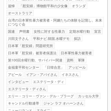
追悼
「慰安婦」博物館平和の少女像
オランダ
オーストラリア
台湾の日本軍性暴力被害者・阿嬤たちの体験を記憶し、未来
につなぐ会
国連
声明書
女性に対する性暴力
定期水曜行動
宣言
川田文子さん
平和ナビ.韓国.水曜デモ
探訪
日本軍「慰安婦」問題研究所
日本軍「慰安婦」被害者保護法
日本軍性暴力被害者
第100回水曜行動、サバイバー関連
資料
軍隊
金福童平和センター
「日韓合意」
アッピール
アピール
イアン・アパイさん
イネスさん
インタビュー
エステリータ・ディ
エステリータ・ディさん
エリー・コリー・ヴァン・デル・プラーグ
カッセル大学
キャンドル行動連帯
ジャン ラフ オハーンさん
ニュージランド
ヌライ二