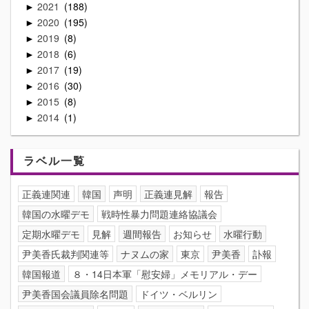
2021
188
►
2020
195
►
2019
8
►
2018
6
►
2017
19
►
2016
30
►
2015
8
►
2014
1
►
ラベル一覧
正義連関連
韓国
声明
正義連見解
報告
韓国の水曜デモ
戦時性暴力問題連絡協議会
定期水曜デモ
見解
週間報告
お知らせ
水曜行動
尹美香氏裁判関連等
ナヌムの家
東京
尹美香
訃報
韓国報道
８・14日本軍「慰安婦」メモリアル・デー
尹美香国会議員除名問題
ドイツ・ベルリン