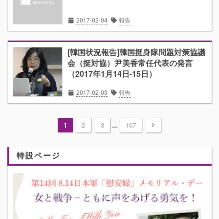
2017-02-04
報告
[韓国状況報告]韓国挺身隊問題対策協議
会（挺対協）尹美香常任代表の発言
（2017年1月14日-15日）
2017-02-03
報告
...
1
2
3
167
特設ページ