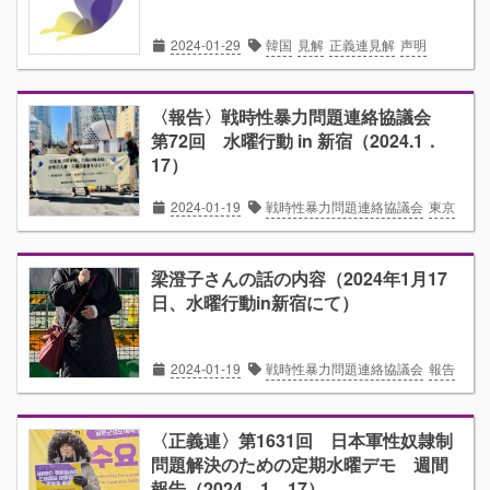
2024-01-29
韓国
見解
正義連見解
声明
〈報告〉戦時性暴力問題連絡協議会
第72回 水曜行動 in 新宿（2024.1．
17）
2024-01-19
戦時性暴力問題連絡協議会
東京
梁澄子さんの話の内容（2024年1月17
日、水曜行動in新宿にて）
2024-01-19
戦時性暴力問題連絡協議会
報告
〈正義連〉第1631回 日本軍性奴隷制
問題解決のための定期水曜デモ 週間
報告（2024．1．17）