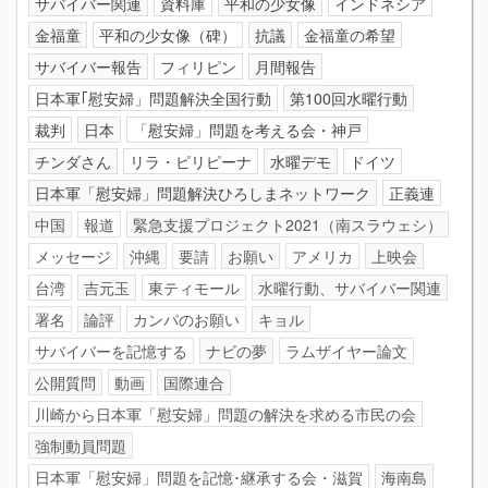
サバイバー関連
資料庫
平和の少女像
インドネシア
金福童
平和の少女像（碑）
抗議
金福童の希望
サバイバー報告
フィリピン
月間報告
日本軍｢慰安婦」問題解決全国行動
第100回水曜行動
裁判
日本
「慰安婦」問題を考える会・神戸
チンダさん
リラ・ピリピーナ
水曜デモ
ドイツ
日本軍「慰安婦」問題解決ひろしまネットワーク
正義連
中国
報道
緊急支援プロジェクト2021（南スラウェシ）
メッセージ
沖縄
要請
お願い
アメリカ
上映会
台湾
吉元玉
東ティモール
水曜行動、サバイバー関連
署名
論評
カンパのお願い
キョル
サバイバーを記憶する
ナビの夢
ラムザイヤー論文
公開質問
動画
国際連合
川崎から日本軍「慰安婦」問題の解決を求める市民の会
強制動員問題
日本軍「慰安婦」問題を記憶･継承する会・滋賀
海南島