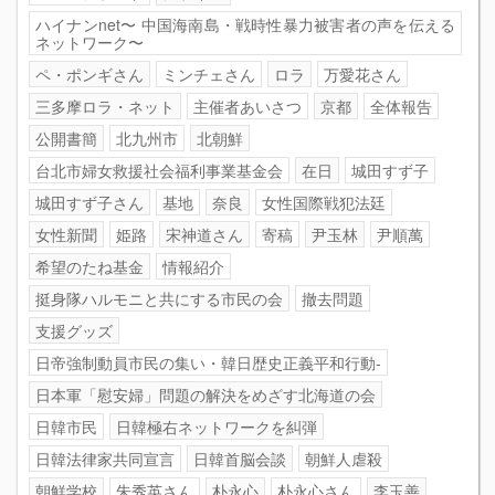
ハイナンnet〜 中国海南島・戦時性暴力被害者の声を伝える
ネットワーク〜
ペ・ポンギさん
ミンチェさん
ロラ
万愛花さん
三多摩ロラ・ネット
主催者あいさつ
京都
全体報告
公開書簡
北九州市
北朝鮮
台北市婦女救援社会福利事業基金会
在日
城田すず子
城田すず子さん
基地
奈良
女性国際戦犯法廷
女性新聞
姫路
宋神道さん
寄稿
尹玉林
尹順萬
希望のたね基金
情報紹介
挺身隊ハルモニと共にする市民の会
撤去問題
支援グッズ
日帝強制動員市民の集い・韓日歴史正義平和行動-
日本軍「慰安婦」問題の解決をめざす北海道の会
日韓市民
日韓極右ネットワークを糾弾
日韓法律家共同宣言
日韓首脳会談
朝鮮人虐殺
朝鮮学校
朱秀英さん
朴永心
朴永心さん
李玉善