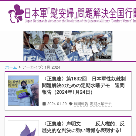
ホーム
アーカイブ:
1月 2024
〈正義連〉第1632回 日本軍性奴隷制
問題解決のための定期水曜デモ 週間
報告（2024年1月24日）
2024-01-29
週間報告
定期水曜デモ
〈正義連〉声明文 反人権的、反
歴史的な判決に強い遺憾を表明する!