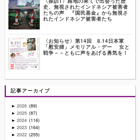
〈探訪1〉路地の果てで出会った歴
史、無視されたインドネシア被害者
たちの声 『国民基金』から無視さ
れたインドネシア被害者たち
〈お知らせ〉第14回 8.14日本軍
「慰安婦」メモリアル・デー 女と
戦争－－ともに声をあげる勇気を！
記事アーカイブ
2026
89
►
2025
87
►
2024
116
►
2023
164
►
2022
255
►