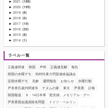
2021
188
►
2020
195
►
2019
8
►
2018
6
►
2017
19
►
2016
30
►
2015
8
►
2014
1
►
ラベル一覧
正義連関連
韓国
声明
正義連見解
報告
韓国の水曜デモ
戦時性暴力問題連絡協議会
定期水曜デモ
見解
週間報告
お知らせ
水曜行動
尹美香氏裁判関連等
ナヌムの家
東京
尹美香
訃報
韓国報道
８・14日本軍「慰安婦」メモリアル・デー
尹美香国会議員除名問題
ドイツ・ベルリン