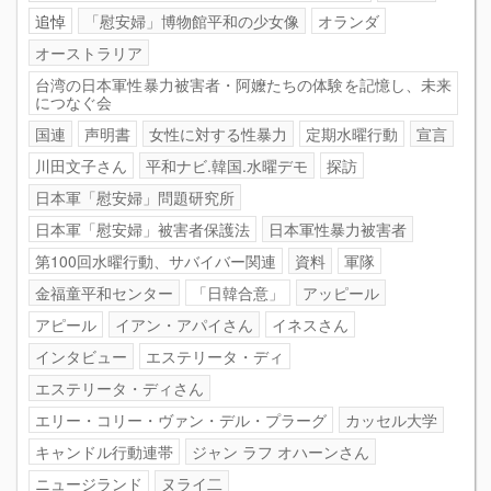
追悼
「慰安婦」博物館平和の少女像
オランダ
オーストラリア
台湾の日本軍性暴力被害者・阿嬤たちの体験を記憶し、未来
につなぐ会
国連
声明書
女性に対する性暴力
定期水曜行動
宣言
川田文子さん
平和ナビ.韓国.水曜デモ
探訪
日本軍「慰安婦」問題研究所
日本軍「慰安婦」被害者保護法
日本軍性暴力被害者
第100回水曜行動、サバイバー関連
資料
軍隊
金福童平和センター
「日韓合意」
アッピール
アピール
イアン・アパイさん
イネスさん
インタビュー
エステリータ・ディ
エステリータ・ディさん
エリー・コリー・ヴァン・デル・プラーグ
カッセル大学
キャンドル行動連帯
ジャン ラフ オハーンさん
ニュージランド
ヌライ二