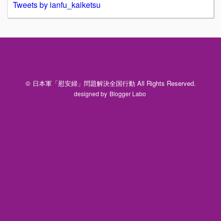
Tweets by ianfu_kaiketsu
© 日本軍「慰安婦」問題解決全国行動 All Rights Reserved.
designed by
Blogger Labo