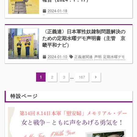
2024-01-18
週間報告
正義連関連
定期水曜デモ
〈正義連〉日本軍性奴隷制問題解決の
ための定期水曜デモ声明書（主管 京
畿平和ナビ）
2024-01-10
正義連関連
声明
定期水曜デモ
...
1
2
3
167
特設ページ