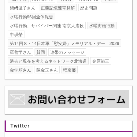
柴﨑温子さん
正義記憶連帯見解
歴史問題
水曜行動96回全体報告
水曜行動、サバイバー関連 南京大虐殺
水曜街頭行動
申琪榮
第14回８・14日本軍「慰安婦」メモリアル・デー 2026
羅善学さん
賛同
連帯のメッセージ
過去と現在を考えるネットワーク北海道
金原節三
金学順さん
陳金玉さん
韓京姫
Twitter