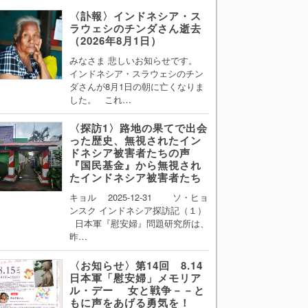
〈訃報〉インドネシア・ス
ラウェシのチンダさん逝去
（2026年8月1日）
みなさま 悲しいお知らせです。
インドネシア・スラウェシのチン
ダさんが8月1日の朝に亡くなりま
した。 これ…
〈探訪1〉路地の果てで出会
った歴史、無視されたイン
ドネシア被害者たちの声
『国民基金』から無視され
たインドネシア被害者たち
キョル 2025-12-31 ソ・ヒョ
ンスク インドネシア探訪記（１）
日本軍『慰安婦』問題研究所は、
昨…
〈お知らせ〉第14回 8.14
日本軍「慰安婦」メモリア
ル・デー 女と戦争－－と
もに声をあげる勇気を！