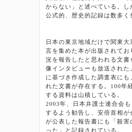
からない」と述べている。し
公式的、歴史的記録は数多く
日本の東京地域だけで関東大
言を集めた本が出版されてお
況を報告したと思われる文書
像インタビューも放送された
に基づき作成した調査表にも
れた文書が存在する。
100
年
する資料は山積している。
2003
年、日本弁護士連合会も
するよう勧告し、安倍首相が
が公表した報告書にも「殺害
った」と記録されている。