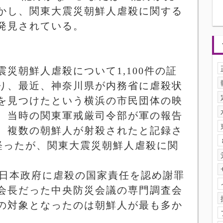
かし、関東大震災朝鮮人虐殺に関する
発見されている。
震災朝鮮人虐殺について
1,100
件の証
り、最近、神奈川県が内務省に虐殺状
を見つけたという横浜の市民団体の映
。当時の関東軍戒厳司令部が軍の報告
、複数の朝鮮人が射殺されたと記録さ
経ったが、関東大震災朝鮮人虐殺に関
日本政府に虐殺の国家責任を認め謝罪
会長だった中央防災会議の専門調査会
の対象となったのは朝鮮人が最も多か