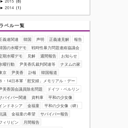
2015
8
►
2014
1
►
ラベル一覧
正義連関連
韓国
声明
正義連見解
報告
韓国の水曜デモ
戦時性暴力問題連絡協議会
定期水曜デモ
見解
週間報告
お知らせ
水曜行動
尹美香氏裁判関連等
ナヌムの家
東京
尹美香
訃報
韓国報道
８・14日本軍「慰安婦」メモリアル・デー
尹美香国会議員除名問題
ドイツ・ベルリン
サバイバー関連
資料庫
平和の少女像
インドネシア
金福童
平和の少女像（碑）
抗議
金福童の希望
サバイバー報告
フィリピン
月間報告