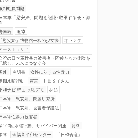
強制動員問題
日本軍「慰安婦」問題を記憶･継承する会・滋
賀
海南島
追悼
「慰安婦」博物館平和の少女像
オランダ
オーストラリア
台湾の日本軍性暴力被害者・阿嬤たちの体験を
記憶し、未来につなぐ会
国連
声明書
女性に対する性暴力
定期水曜行動
宣言
川田文子さん
平和ナビ.韓国.水曜デモ
探訪
日本軍「慰安婦」問題研究所
日本軍「慰安婦」被害者保護法
日本軍性暴力被害者
第100回水曜行動、サバイバー関連
資料
軍隊
金福童平和センター
「日韓合意」