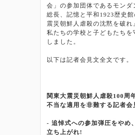
会」の参加団体であるモンダ
総長、記憶と平和
1923
歴史館
震災朝鮮人虐殺の沈黙を破れ
私たちの学校と子どもたちを
しました。
以下は記者会見文全文です。
関東大震災朝鮮人虐殺
100
周
不当な適用を非難する記者会
-
追悼式への参加弾圧をやめ
立ち上がれ
!