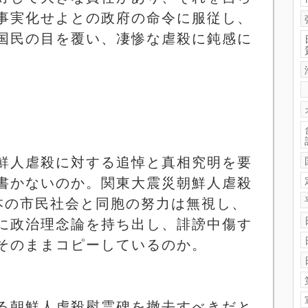
事実化せよとの政府の命令に服従し、
国民の目を覆い、凄惨な虐殺に鈍感に
。
鮮人虐殺に対する追悼と真相究明を要
書かないのか。関東大震災朝鮮人虐殺
本の市民社会と同胞の努力は無視し、
に政治理念論を持ち出し、誹謗中傷す
そのままコピーしているのか。
る朝鮮人虐殺慰霊碑を撤去すべきだと