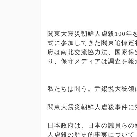
関東大震災朝鮮人虐殺
100
年
式に参加してきた関東追悼巡
府は南北交流協力法、国家保
り、保守メディアは調査を報
私たちは問う。尹錫悦大統領
関東大震災朝鮮人虐殺事件に
日本政府は、日本の議員らの
人虐殺の歴史的事実について