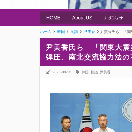
HOME
About US
お知らせ
ホーム
韓国
抗議
尹美香
尹美香氏ら 「関東大震
尹美香氏ら 「関東大震
弾圧、南北交流協力法の
2023-09-13
韓国
抗議
尹美香