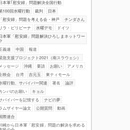
日本軍｢慰安婦」問題解決全国行動
第100回水曜行動
裁判
日本
「慰安婦」問題を考える会・神戸
チンダさん
リラ・ピリピーナ
水曜デモ
ドイツ
日本軍「慰安婦」問題解決ひろしまネットワー
ク
正義連
中国
報道
緊急支援プロジェクト2021（南スラウェシ）
メッセージ
沖縄
要請
お願い
アメリカ
上映会
台湾
吉元玉
東ティモール
水曜行動、サバイバー関連
署名
論評
カンパのお願い
キョル
サバイバーを記憶する
ナビの夢
ラムザイヤー論文
公開質問
動画
国際連合
川崎から日本軍「慰安婦」問題の解決を求める
市民の会