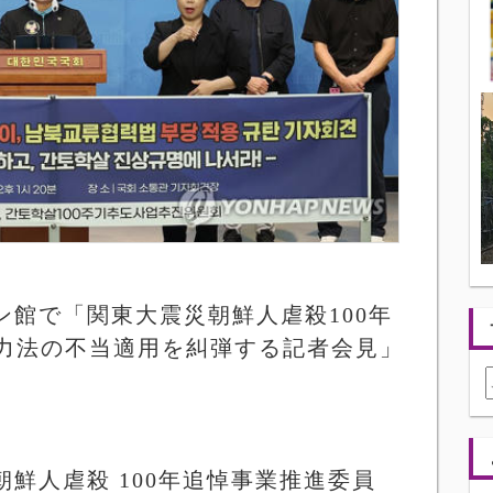
ン館で「関東大震災朝鮮人虐殺
100
年
力法の不当適用を糾弾する記者会見」
朝鮮人虐殺
100
年追悼事業推進委員