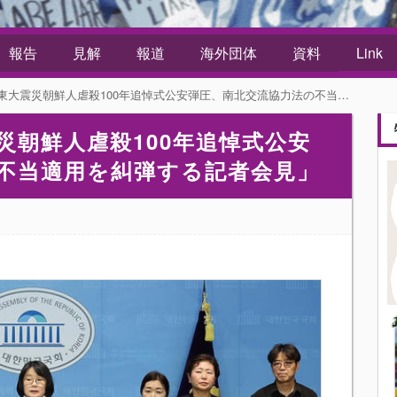
報告
見解
報道
海外団体
資料
Link
災朝鮮人虐殺100年追悼式公安弾圧、南北交流協力法の不当適用を糾弾する記者会見」
災朝鮮人虐殺100年追悼式公安
不当適用を糾弾する記者会見」