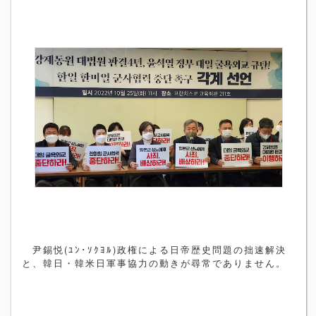
尹錫悦
(
ﾕﾝ･ｿｸﾖﾙ
)
政権による日帝歴史問題の拙速解決
と、韓日・韓米日軍事協力の動きが尋常でありません。