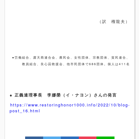
（訳 権龍夫）
●労働組合、露天商連合会、農民会、女性団体、宗教団体、貧民連合、
教員組合、良心囚救援会、他市民団体で686団体。個人は411名
●
正義連理事長
李娜榮（
イ・ナヨン）さんの発言
https://www.restoringhonor1000.info/2022/10/blog-
post_16.html