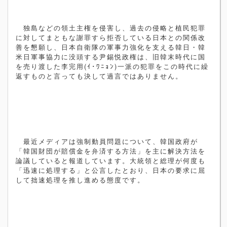
独島などの領土主権を侵害し、過去の侵略と植民犯罪
に対してまともな謝罪すら拒否している日本との関係改
善を懇願し、日本自衛隊の軍事力強化を支える韓日・韓
米日軍事協力に没頭する尹錫悦政権は、旧韓末時代に国
を売り渡した李完用
(
ｲ･ﾜﾆｮﾝ
)
一派の犯罪をこの時代に繰
返すものと言っても決して過言ではありません。
最近メディアは強制動員問題について、韓国政府が
「韓国財団が賠償金を弁済する方法」を主に解決方法を
論議していると報道しています。大統領と総理が何度も
「迅速に処理する」と公言したとおり、日本の要求に屈
して拙速処理を推し進める態度です。