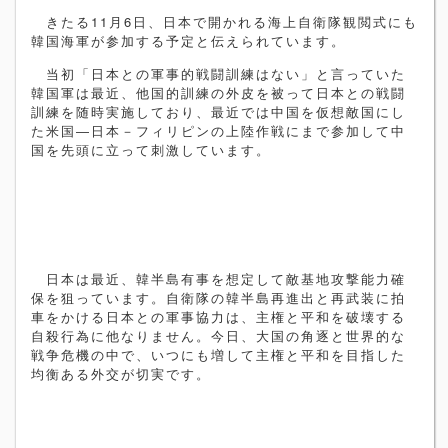
きたる
11
月
6
日、日本で開かれる海上自衛隊観閲式にも
韓国海軍が参加する予定と伝えられています。
当初「日本との軍事的戦闘訓練はない」と言っていた
韓国軍は最近、他国的訓練の外皮を被って日本との戦闘
訓練を随時実施しており、最近では中国を仮想敵国にし
た米国
―
日本－フィリピンの上陸作戦にまで参加して中
国を先頭に立って刺激しています。
日本は最近、韓半島有事を想定して敵基地攻撃能力確
保を狙っています。自衛隊の韓半島再進出と再武装に拍
車をかける日本との軍事協力は、主権と平和を破壊する
自殺行為に他なりません。今日、大国の角逐と世界的な
戦争危機の中で、いつにも増して主権と平和を目指した
均衡ある外交が切実です。