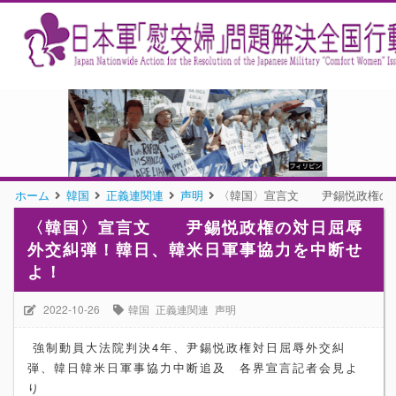
ホーム
韓国
正義連関連
声明
〈韓国〉宣言文 尹錫悦政権の対
〈韓国〉宣言文 尹錫悦政権の対日屈辱
外交糾弾！韓日、韓米日軍事協力を中断せ
よ！
2022-10-26
韓国
正義連関連
声明
強制動員大法院判決4年、尹錫悦政権対日屈辱外交糾
弾、韓日韓米日軍事協力中断追及 各界宣言記者会見よ
り