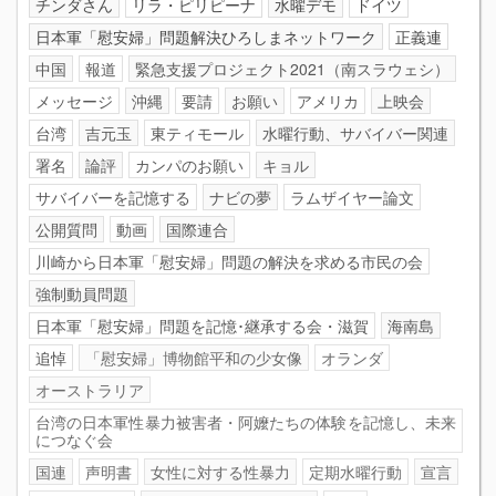
チンダさん
リラ・ピリピーナ
水曜デモ
ドイツ
日本軍「慰安婦」問題解決ひろしまネットワーク
正義連
中国
報道
緊急支援プロジェクト2021（南スラウェシ）
メッセージ
沖縄
要請
お願い
アメリカ
上映会
台湾
吉元玉
東ティモール
水曜行動、サバイバー関連
署名
論評
カンパのお願い
キョル
サバイバーを記憶する
ナビの夢
ラムザイヤー論文
公開質問
動画
国際連合
川崎から日本軍「慰安婦」問題の解決を求める市民の会
強制動員問題
日本軍「慰安婦」問題を記憶･継承する会・滋賀
海南島
追悼
「慰安婦」博物館平和の少女像
オランダ
オーストラリア
台湾の日本軍性暴力被害者・阿嬤たちの体験を記憶し、未来
につなぐ会
国連
声明書
女性に対する性暴力
定期水曜行動
宣言