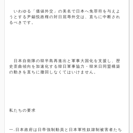
いわゆる「価値外交」の美名で日本へ免罪符を与えよ
うとする尹錫悦政権の対日屈辱外交は、直ちに中断され
るべきです。
日本自衛隊の韓半島再進出と軍事大国化を支援し、歴
史歪曲傾向を加速化する韓日軍事協力・韓米日同盟構築
の動きを直ちに撤回しなくてはいけません。
私たちの要求
一
.
日本政府は日帝強制動員と日本軍性奴隷制被害者たち