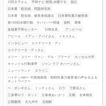
川田文子さん
平和ナビ.韓国.水曜デモ
探訪
日本軍「慰安婦」問題研究所
日本軍「慰安婦」被害者保護法
日本軍性暴力被害者
第100回水曜行動、サバイバー関連
資料
軍隊
金福童平和センター
「日韓合意」
アッピール
アピール
イアン・アパイさん
イネスさん
インタビュー
エステリータ・ディ
エステリータ・ディさん
エリー・コリー・ヴァン・デル・プラーグ
カッセル大学
キャンドル行動連帯
ジャン ラフ オハーンさん
ニュージランド
ヌライ二
ハイナンnet〜 中国海南島・戦時性暴力被害者の声を伝える
ネットワーク〜
ペ・ポンギさん
ミンチェさん
ロラ
万愛花さん
三多摩ロラ・ネット
主催者あいさつ
京都
全体報告
公開書簡
北九州市
北朝鮮