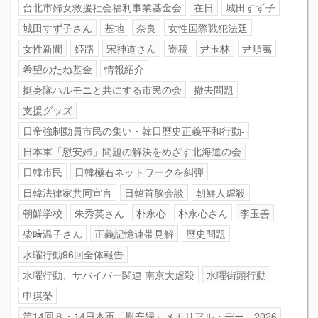
台北市婦女救援社会福利事業基金会
在日
城田すず子
城田すず子さん
基地
奈良
女性国際戦犯法廷
女性新聞
姫路
宋神道さん
寄稿
尹玉林
尹順萬
希望のたね基金
情報紹介
挺身隊ハルモニと共にする市民の会
撤去問題
支援グッズ
日帝強制動員市民の集い・韓日歴史正義平和行動-
日本軍「慰安婦」問題の解決をめざす北海道の会
日韓市民
日韓極右ネットワークを糾弾
日韓法律家共同宣言
日韓首脳会談
朝鮮人虐殺
朝鮮学校
朱秀英さん
朴永心
朴永心さん
李玉善
柴﨑温子さん
正義記憶連帯見解
歴史問題
水曜行動96回全体報告
水曜行動、サバイバー関連 南京大虐殺
水曜街頭行動
申琪榮
第14回８・14日本軍「慰安婦」メモリアル・デー 2026