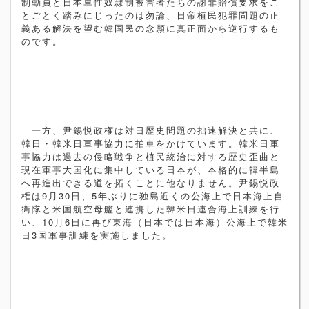
制動員と日本軍性奴隷制被害者たちの謝罪賠償要求をこ
とごとく踏みにじったのは勿論、日帝植民犯罪問題の正
義ある解決を望む韓国民の念願に真正面から逆行するも
のです。
一方、尹錫悦政権は対日歴史問題の拙速解決と共に、
韓日・韓米日軍事協力に拍車をかけています。韓米日軍
事協力は過去の侵略戦争と植民統治に対する歴史歪曲と
現在軍事大国化に集中している日本が、本格的に韓半島
へ再進出できる道を拓くことに他なりません。尹錫悦政
権は
9
月
30
日、
5
年ぶりに独島近くの公海上で日本海上自
衛隊と米国航空母艦と連携した韓米日連合海上訓練を行
い、
10
月
6
日に再び東海（日本では日本海）公海上で韓米
日
3
国軍事訓練を実施しました。