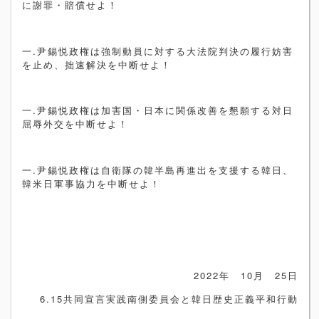
に謝罪・賠償せよ！
一
.
尹錫悦政権は強制動員に対する大法院判決の履行妨害
を止め、拙速解決を中断せよ！
一
.
尹錫悦政権は加害国・日本に関係改善を懇願する対日
屈辱外交を中断せよ！
一
.
尹錫悦政権は自衛隊の韓半島再進出を支援する韓日、
韓米日軍事協力を中断せよ！
2022
年
10
月
25
日
6.15共同宣言実践南側委員会と韓日歴史正義平和行動