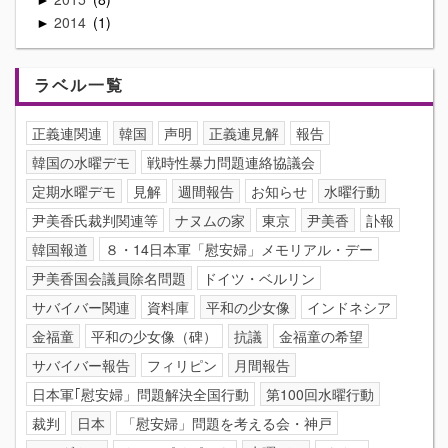
2014
1
►
ラベル一覧
正義連関連
韓国
声明
正義連見解
報告
韓国の水曜デモ
戦時性暴力問題連絡協議会
定期水曜デモ
見解
週間報告
お知らせ
水曜行動
尹美香氏裁判関連等
ナヌムの家
東京
尹美香
訃報
韓国報道
８・14日本軍「慰安婦」メモリアル・デー
尹美香国会議員除名問題
ドイツ・ベルリン
サバイバー関連
資料庫
平和の少女像
インドネシア
金福童
平和の少女像（碑）
抗議
金福童の希望
サバイバー報告
フィリピン
月間報告
日本軍｢慰安婦」問題解決全国行動
第100回水曜行動
裁判
日本
「慰安婦」問題を考える会・神戸