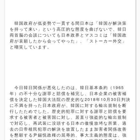
韓国政府が低姿勢で一貫する間日本は「韓国が解決策
を持って来い」という高圧的な態度を曲げないで、韓日
両首脳の会談についても日本政界とマスコミは「韓国政
府が哀願したから会ってやった」、「ストーカー外交」
と嘲笑しています。
今日韓日関係が悪化したのは、韓日基本条約（
1965
年）の不十分な謝罪と賠償を補完し、日本企業の被害補
償を決定した韓国大法院の歴史的な
2018
年
10
月
30
日判決
に不満を持った日本政府が、韓国に対する輸出規制を断
行したためでした。歴史的犯罪に対する謝罪と賠償を要
求する被害者と被害国に対し、居直り強盗的な輸出規制
で対応し、再武装に没頭する日本の傲慢放埓な所業、過
去の日帝植民犯罪の解決を放置したまま加害者関係改善
を懇願する尹錫悦政権の屈辱的、事大主義的態度は、強