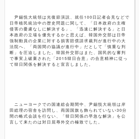
尹錫悦大統領は光復節演説、就任
100
日記者会見などで
日帝植民統治中の歴史問題に関して、「日本政府の主権
侵害の憂慮なしに解決する」、「迅速に解決する」と日
本政府の立場を優先するかと思えば、韓国外交部は日帝
強制動員の企業に対する損害賠償請求裁判が進行中の大
法院へ、「両国間の協議が進行中」だとして「慎重な判
断」を圧迫しました。韓国外交部はまた、国民的な審判
で事実上破棄された「
2015
韓日合意」の合意精神に従っ
て韓日関係を解決すると宣言しました。
ニューヨークでの国連総会期間中、尹錫悦大統領は岸
田総理の宿舎を訪問し、両国国旗も飾られていない
30
分
間の略式会談を行ない、「韓日関係の早急な解決」を公
言して来たのは対日屈辱外交の極致でした。