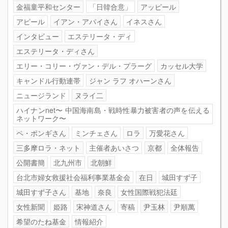
金福童平和センター
「日韓合意」
アッピール
アピール
イアン・アパイさん
イネスさん
インタビュー
エステリータ・ディ
エステリータ・ディさん
エリー・コリー・ヴァン・デル・プラーグ
カッセル大学
キャンドル行動連帯
ジャン ラフ オハーンさん
ニュージランド
ヌライ二
ハイナンnet〜 中国海南島・戦時性暴力被害者の声を伝える
ネットワーク〜
ペ・ポンギさん
ミンチェさん
ロラ
万愛花さん
三多摩ロラ・ネット
主催者あいさつ
京都
全体報告
公開書簡
北九州市
北朝鮮
台北市婦女救援社会福利事業基金会
在日
城田すず子
城田すず子さん
基地
奈良
女性国際戦犯法廷
女性新聞
姫路
宋神道さん
寄稿
尹玉林
尹順萬
希望のたね基金
情報紹介