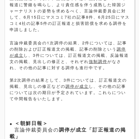
報道に警鐘を鳴らし、より責任感を伴う成熟した韓国ジ
ャーナリストの姿勢を求めるべく、言論仲裁委員会に対
して、
6
月
15
日にマスコミ
7
社の記事
8
件、
6
月
25
日にマス
コミ
4
社の記事
5
件の訂正報道と損害賠償を求める調停を
申請しました。
言論仲裁委員会の
1
次調停の結果、
2
件については、記事
の削除および訂正報道文の掲載、記事の削除という
調停
が成立
し、
3
件については、訂正報道文の掲載、反論報道
文の掲載、見出しの修正と、それぞれ
強制調停
がなさ
れ、その他の記事に対する調停も進行中です。
第
2
次調停の結果として、
3
件については、訂正報道文の
掲載、見出しの修正などの
調停が成立
し、その他の記事
については次の期日が予定されています。これらについ
て中間報告をいたします。
●
＜朝鮮日報＞
言論仲裁委員会の
調停が成立「訂正報道の掲
載」