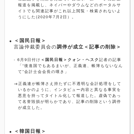
報道を掲載し、ネイバーやダウムなどのポータルサ
イトでも関連記事がこれ以上閲覧・検索されないよ
うにした
(2020
年
7
月
2
日）。
●
＜国民日報＞
言論仲裁委員会の
調停が成立＜記事の削除＞
- 6
月
9
日付け
＜国民日報＞クォン・ヘスク
記者の記事
「
“
後進国でもあるまいが、正義連、帳簿もないなん
て
”
会計士会会長の嘆き」
→
正義連が帳簿さえ持たずに不透明な会計処理をして
いるかのように、インタビュー内容と異なる事実を
悪意を持ってタイトル化して報道した。虚偽であっ
て名誉毀損が明らかであり、記事の削除という調停
が成立した。
●
＜韓国日報＞