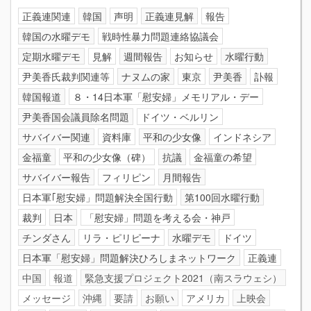
正義連関連
韓国
声明
正義連見解
報告
韓国の水曜デモ
戦時性暴力問題連絡協議会
定期水曜デモ
見解
週間報告
お知らせ
水曜行動
尹美香氏裁判関連等
ナヌムの家
東京
尹美香
訃報
韓国報道
８・14日本軍「慰安婦」メモリアル・デー
尹美香国会議員除名問題
ドイツ・ベルリン
サバイバー関連
資料庫
平和の少女像
インドネシア
金福童
平和の少女像（碑）
抗議
金福童の希望
サバイバー報告
フィリピン
月間報告
日本軍｢慰安婦」問題解決全国行動
第100回水曜行動
裁判
日本
「慰安婦」問題を考える会・神戸
チンダさん
リラ・ピリピーナ
水曜デモ
ドイツ
日本軍「慰安婦」問題解決ひろしまネットワーク
正義連
中国
報道
緊急支援プロジェクト2021（南スラウェシ）
メッセージ
沖縄
要請
お願い
アメリカ
上映会