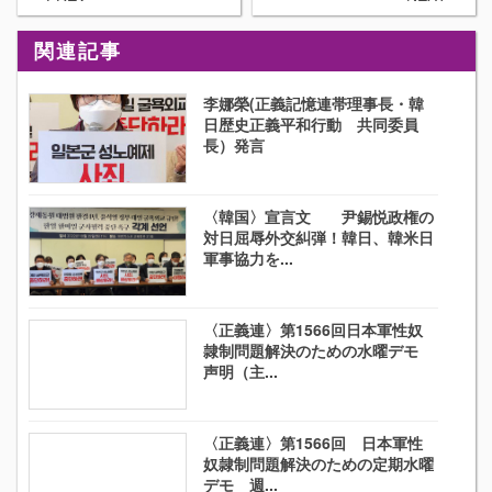
関連記事
李娜榮(正義記憶連帯理事長・韓
日歴史正義平和行動 共同委員
長）発言
〈韓国〉宣言文 尹錫悦政権の
対日屈辱外交糾弾！韓日、韓米日
軍事協力を...
〈正義連〉第1566回日本軍性奴
隷制問題解決のための水曜デモ
声明（主...
〈正義連〉第1566回 日本軍性
奴隷制問題解決のための定期水曜
デモ 週...