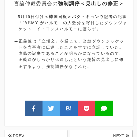
言論仲裁委員会の
強制調停＜見出しの修正＞
- 5
月
19
日付け
＜韓国日報＞パク・キョンウ
記者の記事
「
‘
ARMY
’
がハルモニの人数分を寄付したダウンジャ
ケット…イ・ヨンスハルモニに渡らず」
→
正義連は「立場文」を通じて、当該ダウンジャケッ
トを当事者に伝達したことをすでに立証していた。
虚偽の記事であることが明らかになっているので、
正義連がしっかり伝達したという趣旨の見出しに修
正するよう、強制調停がなされた。
B!
PREV
NEXT