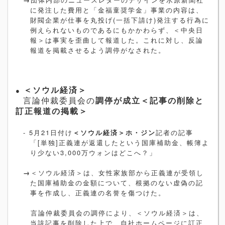
に発注した費用と「金福童奨学金」事業の内容は、
財閥企業が仕事を丸投げ
(
一括下請け
)
発注する行為に
例えられないものであるにもかかわらず、＜中央日
報＞は事実を歪曲して報道した。これに対し、反論
報道を掲載させるよう調停がなされた。
●
＜ソウル経済＞
言論仲裁委員会の
調停が成立＜記事の削除と
訂正報道の掲載＞
- 5
月
21
日付け
＜ソウル経済＞ホ・ジン
記者の記事
「
[
単独
]
正義連が返還したという国庫補助金、帳簿よ
り少ない
3,000
万ウォンはどこへ？」
→
＜ソウル経済＞は、女性家族部から正義連が受領し
た国庫補助金の金額について、根拠のない虚偽の記
事を作成し、正義連の名誉を傷つけた。
言論仲裁委員会の調停により、＜ソウル経済＞は、
当該記事を削除した上で、自社ホームページに訂正