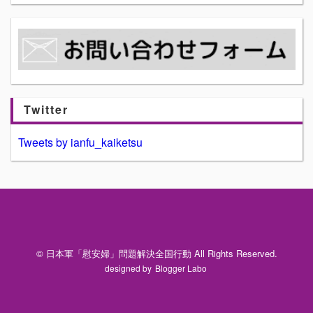
Twitter
Tweets by ianfu_kaiketsu
© 日本軍「慰安婦」問題解決全国行動 All Rights Reserved.
designed by
Blogger Labo