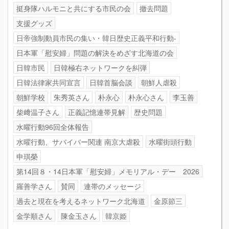
挺身隊ハルモニと共にする市民の会
撤去問題
支援グッズ
日帝強制動員市民の集い・韓日歴史正義平和行動-
日本軍「慰安婦」問題の解決をめざす北海道の会
日韓市民
日韓極右ネットワークを糾弾
日韓法律家共同宣言
日韓首脳会談
朝鮮人虐殺
朝鮮学校
朱秀英さん
朴永心
朴永心さん
李玉善
柴﨑温子さん
正義記憶連帯見解
歴史問題
水曜行動96回全体報告
水曜行動、サバイバー関連 南京大虐殺
水曜街頭行動
申琪榮
第14回８・14日本軍「慰安婦」メモリアル・デー 2026
羅善学さん
賛同
連帯のメッセージ
過去と現在を考えるネットワーク北海道
金原節三
金学順さん
陳金玉さん
韓京姫