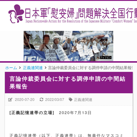
ホーム
正義連関連
言論仲裁委員会に対する調停申請の中間結果報告
言論仲裁委員会に対する調停申請の中間結
果報告
2020-07-20
2022/03/07
正義連関連
[
正義記憶連帯の立場
]
2020
年
7
月
13
日
正義記憶連帯（以下、正義連帯）は、無責任なマスコミ