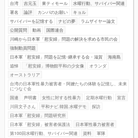
台湾
吉元玉
東ティモール
水曜行動、サバイバー関連
署名
論評
カンパのお願い
キョル
サバイバーを記憶する
ナビの夢
ラムザイヤー論文
公開質問
動画
国際連合
川崎から日本軍「慰安婦」問題の解決を求める市民の会
強制動員問題
日本軍「慰安婦」問題を記憶･継承する会・滋賀
海南島
追悼
「慰安婦」博物館平和の少女像
オランダ
オーストラリア
台湾の日本軍性暴力被害者・阿嬤たちの体験を記憶し、未来
につなぐ会
国連
声明書
女性に対する性暴力
定期水曜行動
宣言
川田文子さん
平和ナビ.韓国.水曜デモ
探訪
日本軍「慰安婦」問題研究所
日本軍「慰安婦」被害者保護法
日本軍性暴力被害者
第100回水曜行動、サバイバー関連
資料
軍隊