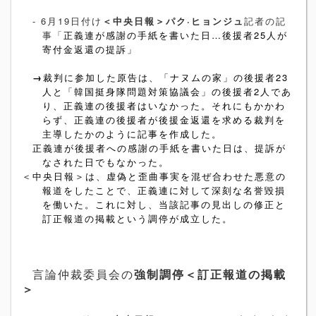
- 6
月
19
日付け
＜中央日報＞パク·ヒョンジュ
記者の記
事「
正義連が感謝の手紙を書いた日…後援者
25
人が
寄付金返還の提訴」
→
裁判に参加した原告は、「ナヌムの家」の後援者
23
人と「韓国挺身隊問題対策協議会」の後援者
2
人であ
り、正義連の後援者はいなかった。それにもかかわ
らず、正義連の後援者が後援金返還を求める裁判を
主導したかのように記事を作成した。
正義連が後援者への感謝の手紙を書いた日は、提訴が
なされた日でもなかった。
＜中央日報＞は、虚偽と歪曲事実を混ぜ合わせた悪意の
報道をしたことで、正義連に対して深刻な名誉毀損
を働いた。これに対し、当該記事の見出しの修正と
訂正報道の掲載という調停が成立した。
言論仲裁委員会の
強制調停＜訂正報道の掲載
＞