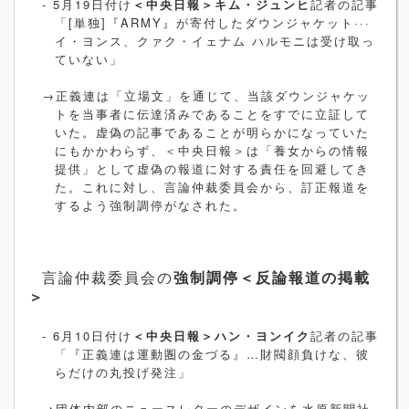
- 5
月
19
日付け
＜中央日報＞キム・ジュンヒ
記者の記事
「
[
単独
]
『
ARMY
』が寄付したダウンジャケット···
イ・ヨンス、クァク・イェナム ハルモニは受け取っ
ていない」
→正義連は「立場文」を通じて、当該ダウンジャケッ
トを当事者に伝達済みであることをすでに立証して
いた。虚偽の記事であることが明らかになっていた
にもかかわらず、＜中央日報＞は「養女からの情報
提供」として虚偽の報道に対する責任を回避してき
た。これに対し、言論仲裁委員会から、訂正報道を
するよう強制調停がなされた。
言論仲裁委員会の
強制調停＜反論報道の掲載
＞
- 6
月
10
日付け
＜中央日報＞ハン・ヨンイク
記者の記事
「『正義連は運動圏の金づる』…財閥顔負けな、彼
らだけの丸投げ発注」
→
団体内部のニュースレターのデザインを水原新聞社