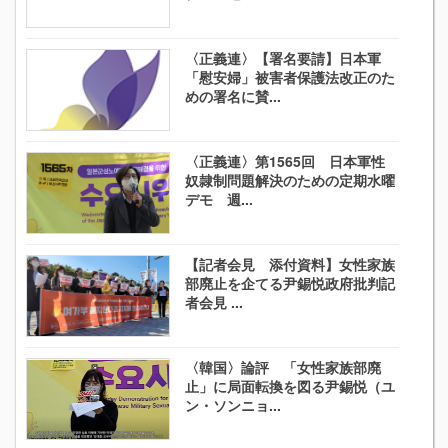
〈正義連〉【署名要請】日本軍
「慰安婦」被害者保護法改正のた
めの署名に賛...
〈正義連〉第1565回 日本軍性
奴隷制問題解決のための定期水曜
デモ 週...
【記者会見 添付資料】女性家族
部廃止を企てる尹錫悦政府批判記
者会見 ...
〈韓国〉論評 「女性家族部廃
止」に局面転換を図る尹錫悦（ユ
ン・ソンニョ...