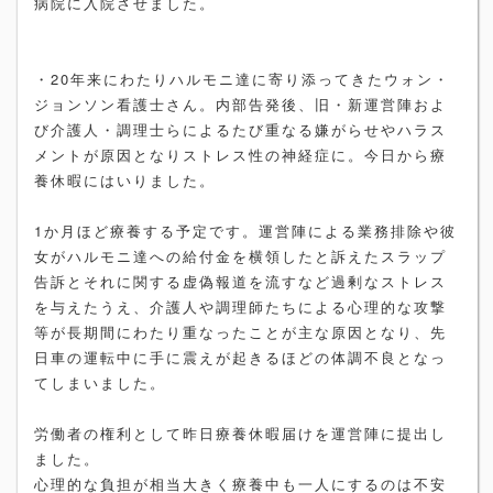
病院に入院させました。
・20年来にわたりハルモニ達に寄り添ってきたウォン・
ジョンソン看護士さん。内部告発後、旧・新運営陣およ
び介護人・調理士らによるたび重なる嫌がらせやハラス
メントが原因となりストレス性の神経症に。今日から療
養休暇にはいりました。
1か月ほど療養する予定です。運営陣による業務排除や彼
女がハルモニ達への給付金を横領したと訴えたスラップ
告訴とそれに関する虚偽報道を流すなど過剰なストレス
を与えたうえ、介護人や調理師たちによる心理的な攻撃
等が長期間にわたり重なったことが主な原因となり、先
日車の運転中に手に震えが起きるほどの体調不良となっ
てしまいました。
労働者の権利として昨日療養休暇届けを運営陣に提出し
ました。
心理的な負担が相当大きく療養中も一人にするのは不安