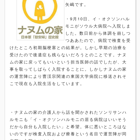
矢嶋です。
・9月10日、イ・オクソンハル
モニがソウル大病院へ入院しま
した。数日前から体調を崩しつ
つああたので、病院で検査を受
けたところ初期脳梗塞との結果が。しかし早期の治療を
受けたので後遺症も残らないだろうとのことです。ナヌ
ムの家に戻ってもいいという担当医師の話でしたが、大
事を取ってしばらく入院することに。しかしナヌムの家
の運営陣により曹渓宗関連の東国大学病院に移送されそ
こで現在も入院生活をしています。
・ナヌムの家の介護人から話を聞かされたソンリサンハ
ルモニも「イ・オクソンハルモニの居る病院はいいそう
だから自分も入院したい」と希望。体に悪いところはな
いのですが検査入院および療養という名目で運営陣が同