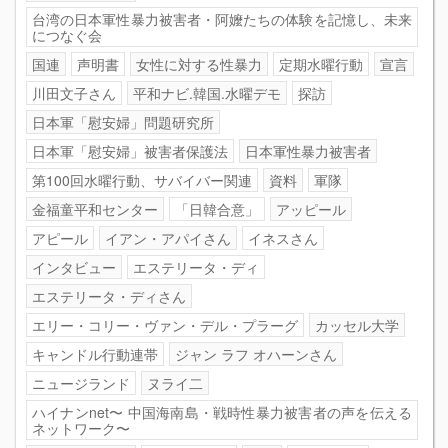
台湾の日本軍性暴力被害者・阿嬤たちの体験を記憶し、未来
につなぐ会
国連
声明書
女性に対する性暴力
定期水曜行動
宣言
川田文子さん
平和ナビ.韓国.水曜デモ
探訪
日本軍「慰安婦」問題研究所
日本軍「慰安婦」被害者保護法
日本軍性暴力被害者
第100回水曜行動、サバイバー関連
資料
軍隊
金福童平和センター
「日韓合意」
アッピール
アピール
イアン・アパイさん
イネスさん
インタビュー
エステリータ・ディ
エステリータ・ディさん
エリー・コリー・ヴァン・デル・プラーグ
カッセル大学
キャンドル行動連帯
ジャン ラフ オハーンさん
ニュージランド
ヌライ二
ハイナンnet〜 中国海南島・戦時性暴力被害者の声を伝える
ネットワーク〜