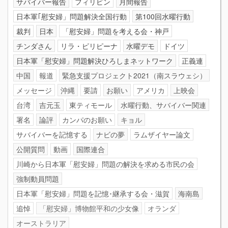
サバイバー報告
フィリピン
月間報告
日本軍｢慰安婦」問題解決全国行動
第100回水曜行動
裁判
日本
「慰安婦」問題を考える会・神戸
チンダさん
リラ・ピリピーナ
水曜デモ
ドイツ
日本軍「慰安婦」問題解決ひろしまネットワーク
正義連
中国
報道
緊急支援プロジェクト2021（南スラウェシ）
メッセージ
沖縄
要請
お願い
アメリカ
上映会
台湾
吉元玉
東ティモール
水曜行動、サバイバー関連
署名
論評
カンパのお願い
キョル
サバイバーを記憶する
ナビの夢
ラムザイヤー論文
公開質問
動画
国際連合
川崎から日本軍「慰安婦」問題の解決を求める市民の会
強制動員問題
日本軍「慰安婦」問題を記憶･継承する会・滋賀
海南島
追悼
「慰安婦」博物館平和の少女像
オランダ
オーストラリア