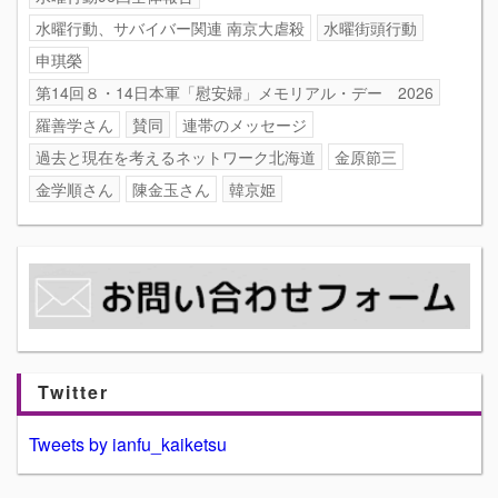
水曜行動、サバイバー関連 南京大虐殺
水曜街頭行動
申琪榮
第14回８・14日本軍「慰安婦」メモリアル・デー 2026
羅善学さん
賛同
連帯のメッセージ
過去と現在を考えるネットワーク北海道
金原節三
金学順さん
陳金玉さん
韓京姫
Twitter
Tweets by ianfu_kaiketsu