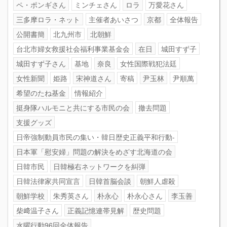
ペ・ポンギさん
ミンチェさん
ロラ
万愛花さん
三多摩ロラ・ネット
主催者あいさつ
京都
全体報告
公開書簡
北九州市
北朝鮮
台北市婦女救援社会福利事業基金会
在日
城田すず子
城田すず子さん
基地
奈良
女性国際戦犯法廷
女性新聞
姫路
宋神道さん
寄稿
尹玉林
尹順萬
希望のたね基金
情報紹介
挺身隊ハルモニと共にする市民の会
撤去問題
支援グッズ
日帝強制動員市民の集い・韓日歴史正義平和行動-
日本軍「慰安婦」問題の解決をめざす北海道の会
日韓市民
日韓極右ネットワークを糾弾
日韓法律家共同宣言
日韓首脳会談
朝鮮人虐殺
朝鮮学校
朱秀英さん
朴永心
朴永心さん
李玉善
柴﨑温子さん
正義記憶連帯見解
歴史問題
水曜行動96回全体報告