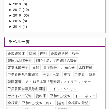
2018
6
►
2017
19
►
2016
30
►
2015
8
►
2014
1
►
ラベル一覧
正義連関連
韓国
声明
正義連見解
報告
韓国の水曜デモ
戦時性暴力問題連絡協議会
定期水曜デモ
見解
週間報告
お知らせ
水曜行動
尹美香氏裁判関連等
ナヌムの家
東京
尹美香
訃報
韓国報道
８・14日本軍「慰安婦」メモリアル・デー
尹美香国会議員除名問題
ドイツ・ベルリン
サバイバー関連
資料庫
平和の少女像
インドネシア
金福童
平和の少女像（碑）
抗議
金福童の希望