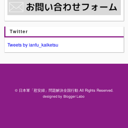
Twitter
Tweets by ianfu_kaiketsu
© 日本軍「慰安婦」問題解決全国行動 All Rights Reserved.
designed by
Blogger Labo