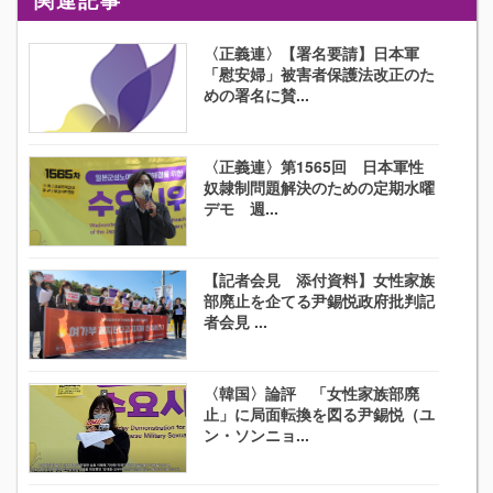
関連記事
〈正義連〉【署名要請】日本軍
「慰安婦」被害者保護法改正のた
めの署名に賛...
〈正義連〉第1565回 日本軍性
奴隷制問題解決のための定期水曜
デモ 週...
【記者会見 添付資料】女性家族
部廃止を企てる尹錫悦政府批判記
者会見 ...
〈韓国〉論評 「女性家族部廃
止」に局面転換を図る尹錫悦（ユ
ン・ソンニョ...