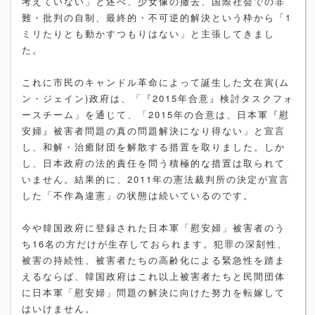
考えていない」と述べ、少女像の撤去、国際社会での非
難・批判の自制、最終的・不可逆的解決という枠から「1
ミリたりとも動かすつもりはない」と主張してきまし
た。
これに市民のキャンドル革命によって誕生した文在寅(ム
ン・ジェイン)政府は、「『2015年合意』検討タスクフォ
ースチーム」を通じて、「2015年の合意は、日本軍『慰
安婦』被害者問題の真の問題解決になり得ない」と宣言
し、和解・治癒財団を解散する措置を取りました。しか
し、日本政府の法的責任を問う積極的な措置は取られて
いません。結果的に、2011年の憲法裁判所の決定が宣言
した「不作為違憲」の状態は続いているのです。
今や韓国政府に登録された日本軍「慰安婦」被害者のう
ち16名の方だけが生存しておられます。犯罪の深刻性、
被害の持続性、被害者たちの高齢化による緊急性を踏ま
えるならば、韓国政府はこれ以上被害者たちと民間団体
に日本軍「慰安婦」問題の解決に向けた努力を転嫁して
はいけません。