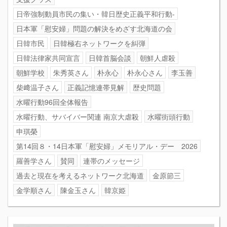
日帝強制動員市民の集い・韓日歴史正義平和行動-
日本軍「慰安婦」問題の解決をめざす北海道の会
日韓市民
日韓極右ネットワークを糾弾
日韓法律家共同宣言
日韓首脳会談
朝鮮人虐殺
朝鮮学校
朱秀英さん
朴永心
朴永心さん
李玉善
柴﨑温子さん
正義記憶連帯見解
歴史問題
水曜行動96回全体報告
水曜行動、サバイバー関連 南京大虐殺
水曜街頭行動
申琪榮
第14回８・14日本軍「慰安婦」メモリアル・デー 2026
羅善学さん
賛同
連帯のメッセージ
過去と現在を考えるネットワーク北海道
金原節三
金学順さん
陳金玉さん
韓京姫