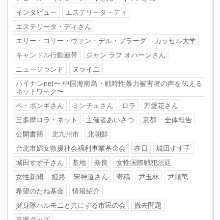
インタビュー
エステリータ・ディ
エステリータ・ディさん
エリー・コリー・ヴァン・デル・プラーグ
カッセル大学
キャンドル行動連帯
ジャン ラフ オハーンさん
ニュージランド
ヌライ二
ハイナンnet〜 中国海南島・戦時性暴力被害者の声を伝える
ネットワーク〜
ペ・ポンギさん
ミンチェさん
ロラ
万愛花さん
三多摩ロラ・ネット
主催者あいさつ
京都
全体報告
公開書簡
北九州市
北朝鮮
台北市婦女救援社会福利事業基金会
在日
城田すず子
城田すず子さん
基地
奈良
女性国際戦犯法廷
女性新聞
姫路
宋神道さん
寄稿
尹玉林
尹順萬
希望のたね基金
情報紹介
挺身隊ハルモニと共にする市民の会
撤去問題
支援グッズ