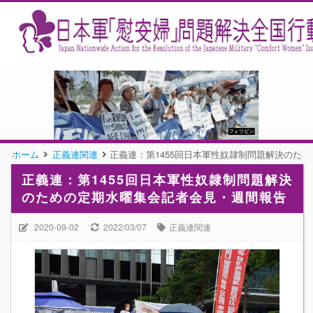
ホーム
正義連関連
正義連：第1455回日本軍性奴隷制問題解決のた
正義連：第1455回日本軍性奴隷制問題解決
のための定期水曜集会記者会見・週間報告
2020-09-02
2022/03/07
正義連関連