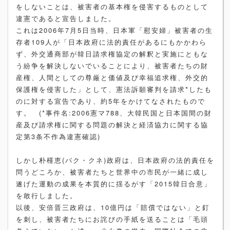
をしないことは、被害者の基本権を侵害するものとして
違憲であると宣告しました。
これは2006年7月5日当時、日本軍「慰安婦」被害者の生
存者109人が「日本政府に法的責任があるにもかかわら
ず、外交通商部が韓日請求権協定の解釈と実施にともな
う紛争を解決しないでいることにより、被害者たちの財
産権、人間としての尊厳と価値及び幸福追求権、外交的
保護権を侵害した」として、憲法訴願審判を請求*したも
のに対する宣告であり、約5年をかけてなされたもので
す。 (*事件名:2006憲マ788、大韓民国と日本国間の財
産及び請求権に関する問題の解決と経済協力に関する協
定第3条不作為違憲確認)
しかし朴槿恵(パク・クネ)政府は、日本政府の法的責任を
問うどころか、被害者たちと世界中の市民が一緒に成し
遂げた運動の成果を本質的に揺るがす「2015韓日合意」
を敢行しました。
以後、安倍晋三政府は、10億円は「賠償ではない」と釘
を刺し、被害者たちにお詫びの手紙を送ることは「毛頭