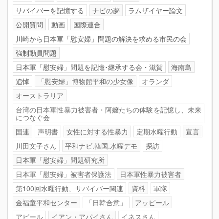
サバイバーを記憶する
ナビの夢
ラムザイヤー論文
公開質問
動画
国際連合
川崎から日本軍「慰安婦」問題の解決を求める市民の会
強制動員問題
日本軍「慰安婦」問題を記憶･継承する会・滋賀
海南島
追悼
「慰安婦」博物館平和の少女像
オランダ
オーストラリア
台湾の日本軍性暴力被害者・阿嬤たちの体験を記憶し、未来
につなぐ会
国連
声明書
女性に対する性暴力
定期水曜行動
宣言
川田文子さん
平和ナビ.韓国.水曜デモ
探訪
日本軍「慰安婦」問題研究所
日本軍「慰安婦」被害者保護法
日本軍性暴力被害者
第100回水曜行動、サバイバー関連
資料
軍隊
金福童平和センター
「日韓合意」
アッピール
アピール
イアン・アパイさん
イネスさん