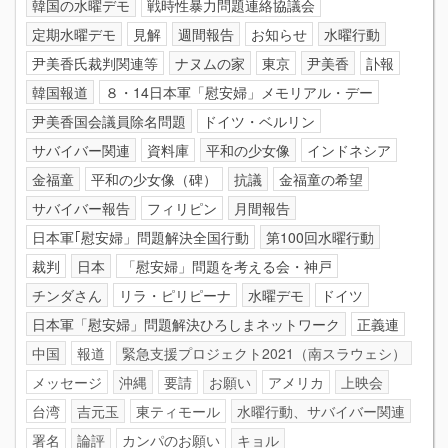
韓国の水曜デモ
戦時性暴力問題連絡協議会
定期水曜デモ
見解
週間報告
お知らせ
水曜行動
尹美香氏裁判関連等
ナヌムの家
東京
尹美香
訃報
韓国報道
８・14日本軍「慰安婦」メモリアル・デー
尹美香国会議員除名問題
ドイツ・ベルリン
サバイバー関連
資料庫
平和の少女像
インドネシア
金福童
平和の少女像（碑）
抗議
金福童の希望
サバイバー報告
フィリピン
月間報告
日本軍｢慰安婦」問題解決全国行動
第100回水曜行動
裁判
日本
「慰安婦」問題を考える会・神戸
チンダさん
リラ・ピリピーナ
水曜デモ
ドイツ
日本軍「慰安婦」問題解決ひろしまネットワーク
正義連
中国
報道
緊急支援プロジェクト2021（南スラウェシ）
メッセージ
沖縄
要請
お願い
アメリカ
上映会
台湾
吉元玉
東ティモール
水曜行動、サバイバー関連
署名
論評
カンパのお願い
キョル