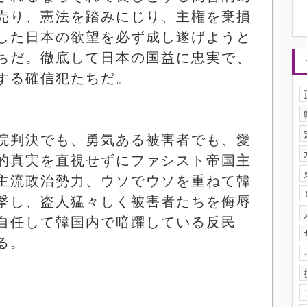
売り、憲法を踏みにじり、主権を棄損
した日本の欲望を必ず成し遂げようと
ちだ。徹底して日本の国益に忠実で、
する確信犯たちだ。
院判決でも、勇気ある被害者でも、愛
的真実を直視せずにファシスト帝国主
主流政治勢力、ウソでウソを重ねて韓
撃し、盗人猛々しく被害者たちを侮辱
自任して韓国内で暗躍している反民
る。