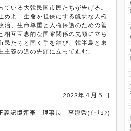
っている大韓民国市民たちが告げる。
止めよ。生命を担保にする醜悪な人権
政治、生命尊重と人権保護のための善
と相互互恵的な国家関係の先頭に立ち
市民たちと固く手を結び、韓半島と東
主主義の道の先頭に立って進む。
2023
年４月５日
正義記憶連帯 理事長 李娜榮
(
ｲ
･
ﾅﾖﾝ
)