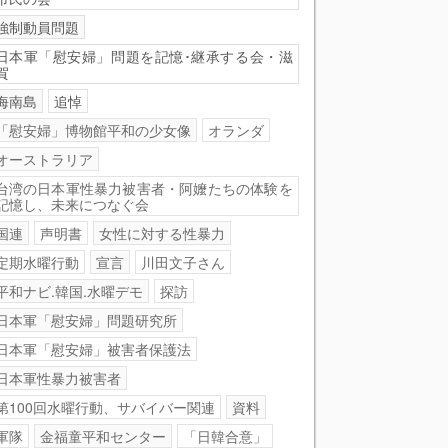
強制動員問題
日本軍「慰安婦」問題を記憶･継承する会・滋
賀
海南島
追悼
「慰安婦」博物館平和の少女像
オランダ
オーストラリア
台湾の日本軍性暴力被害者・阿嬤たちの体験を
記憶し、未来につなぐ会
国連
声明書
女性に対する性暴力
定期水曜行動
宣言
川田文子さん
平和ナビ.韓国.水曜デモ
探訪
日本軍「慰安婦」問題研究所
日本軍「慰安婦」被害者保護法
日本軍性暴力被害者
第100回水曜行動、サバイバー関連
資料
軍隊
金福童平和センター
「日韓合意」