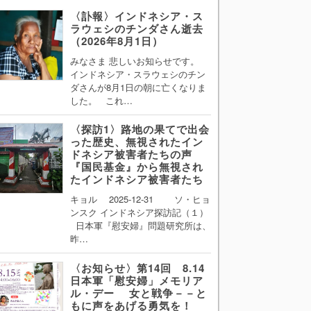
〈訃報〉インドネシア・ス
ラウェシのチンダさん逝去
（2026年8月1日）
みなさま 悲しいお知らせです。
インドネシア・スラウェシのチン
ダさんが8月1日の朝に亡くなりま
した。 これ…
〈探訪1〉路地の果てで出会
った歴史、無視されたイン
ドネシア被害者たちの声
『国民基金』から無視され
たインドネシア被害者たち
キョル 2025-12-31 ソ・ヒョ
ンスク インドネシア探訪記（１）
日本軍『慰安婦』問題研究所は、
昨…
〈お知らせ〉第14回 8.14
日本軍「慰安婦」メモリア
ル・デー 女と戦争－－と
もに声をあげる勇気を！