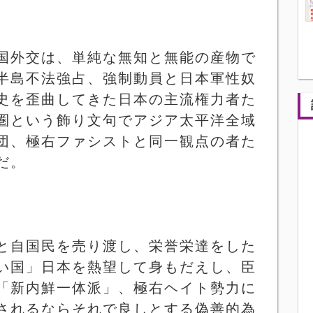
国外交は、単純な無知と無能の産物で
半島不法強占、強制動員と日本軍性奴
史を歪曲してきた日本の主流権力者た
圏という飾り文句でアジア太平洋全域
団、極右ファシストと同一観点の者た
だ。
と自国民を売り渡し、栄誉栄達をした
い国」日本を熱望して身もだえし、臣
「新内鮮一体派」、極右ヘイト勢力に
されるならそれで良しとする偽善的為