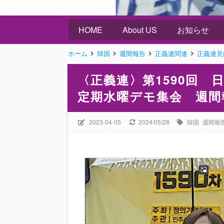
HOME
About US
お知らせ
ホーム
韓国
週間報告
正義連関連
正義連見
〈正義連〉第1590回
定期水曜デモ集会 週間
2023-04-05
2024/05/28
韓国
週間報