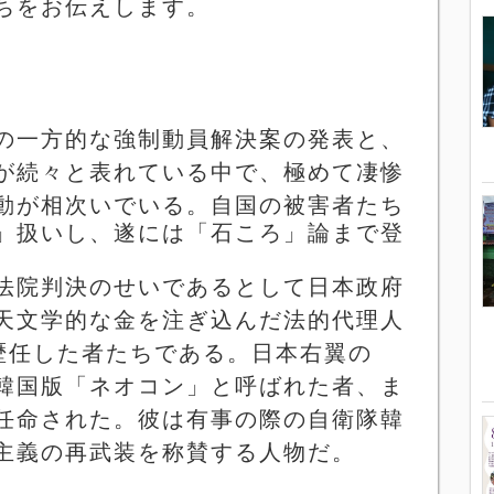
ちをお伝えします。
の一方的な強制動員解決案の発表と、
が続々と表れている中で、極めて凄惨
動が相次いでいる。
自国の被害者たち
」扱いし、遂には「石ころ」論まで登
法院判決のせいであるとして日本政府
天文学的な金を注ぎ込んだ法的代理人
歴任した者たちである。日本右翼の
韓国版「ネオコン」と呼ばれた者、ま
任命された。彼は有事の際の自衛隊韓
主義の再武装を称賛する人物だ。