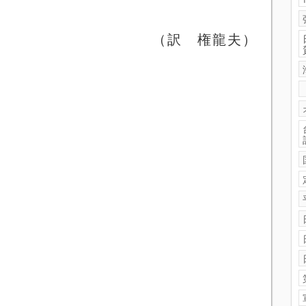
（訳 権龍夫）