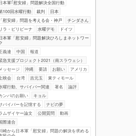
日本軍｢慰安婦」問題解決全国行動
第100回水曜行動
裁判
日本
「慰安婦」問題を考える会・神戸
チンダさん
リラ・ピリピーナ
水曜デモ
ドイツ
日本軍「慰安婦」問題解決ひろしまネットワー
ク
正義連
中国
報道
緊急支援プロジェクト2021（南スラウェシ）
メッセージ
沖縄
要請
お願い
アメリカ
上映会
台湾
吉元玉
東ティモール
水曜行動、サバイバー関連
署名
論評
カンパのお願い
キョル
サバイバーを記憶する
ナビの夢
ラムザイヤー論文
公開質問
動画
国際連合
川崎から日本軍「慰安婦」問題の解決を求める
市民の会