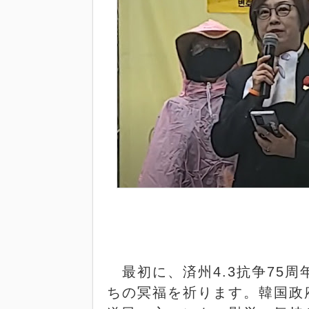
最初に、済州
4.3
抗争
75
周
ちの冥福を祈ります。韓国政