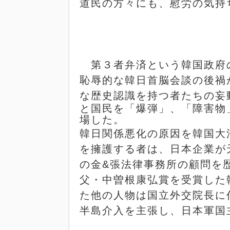
道民の方々にも、慰労の気持
第３者弁済という韓国政府
恥辱的な韓日首脳会談の後禍
な歴史認識を持つ者たちの妄
と国民を「爆弾」、「障害物
場した。
韓日関係悪化の原因を韓国大
を擁護する者は、日本企業が
の金
&
張法律事務所の顧問を
父・中曽根康弘賞を受賞した
た他の人物は国立外交院長に
半島介入を主張し、日本軍国