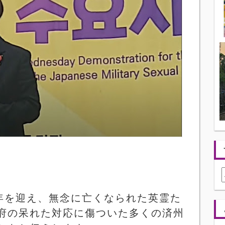
年を迎え、無念に亡くなられた英霊た
府の呆れた対応に傷ついた多くの済州