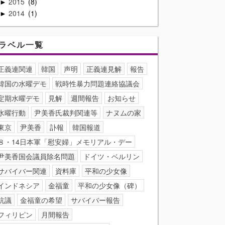
2015
8
►
2014
1
►
ラベル一覧
正義連関連
韓国
声明
正義連見解
報告
韓国の水曜デモ
戦時性暴力問題連絡協議会
定期水曜デモ
見解
週間報告
お知らせ
水曜行動
尹美香氏裁判関連等
ナヌムの家
東京
尹美香
訃報
韓国報道
８・14日本軍「慰安婦」メモリアル・デー
尹美香国会議員除名問題
ドイツ・ベルリン
サバイバー関連
資料庫
平和の少女像
インドネシア
金福童
平和の少女像（碑）
抗議
金福童の希望
サバイバー報告
フィリピン
月間報告