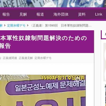
報告
見解
報道
海外団体
資料
Link
解
定期水曜デモ
〈正義連〉第1590回 日本軍性奴隷制問題解決のための定期水曜デモ集会 週間報告
 日本軍性奴隷制問題解決のための
報告
告
正義連関連
正義連見解
定期水曜デモ