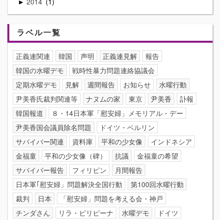
2014
1
►
ラベル一覧
正義連関連
韓国
声明
正義連見解
報告
韓国の水曜デモ
戦時性暴力問題連絡協議会
定期水曜デモ
見解
週間報告
お知らせ
水曜行動
尹美香氏裁判関連等
ナヌムの家
東京
尹美香
訃報
韓国報道
８・14日本軍「慰安婦」メモリアル・デー
尹美香国会議員除名問題
ドイツ・ベルリン
サバイバー関連
資料庫
平和の少女像
インドネシア
金福童
平和の少女像（碑）
抗議
金福童の希望
サバイバー報告
フィリピン
月間報告
日本軍｢慰安婦」問題解決全国行動
第100回水曜行動
裁判
日本
「慰安婦」問題を考える会・神戸
チンダさん
リラ・ピリピーナ
水曜デモ
ドイツ