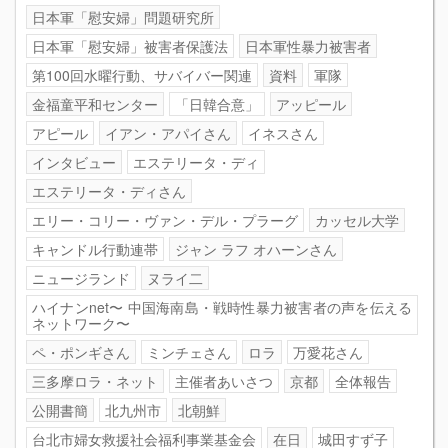
日本軍「慰安婦」問題研究所
日本軍「慰安婦」被害者保護法
日本軍性暴力被害者
第100回水曜行動、サバイバー関連
資料
軍隊
金福童平和センター
「日韓合意」
アッピール
アピール
イアン・アパイさん
イネスさん
インタビュー
エステリータ・ディ
エステリータ・ディさん
エリー・コリー・ヴァン・デル・プラーグ
カッセル大学
キャンドル行動連帯
ジャン ラフ オハーンさん
ニュージランド
ヌライ二
ハイナンnet〜 中国海南島・戦時性暴力被害者の声を伝える
ネットワーク〜
ペ・ポンギさん
ミンチェさん
ロラ
万愛花さん
三多摩ロラ・ネット
主催者あいさつ
京都
全体報告
公開書簡
北九州市
北朝鮮
台北市婦女救援社会福利事業基金会
在日
城田すず子