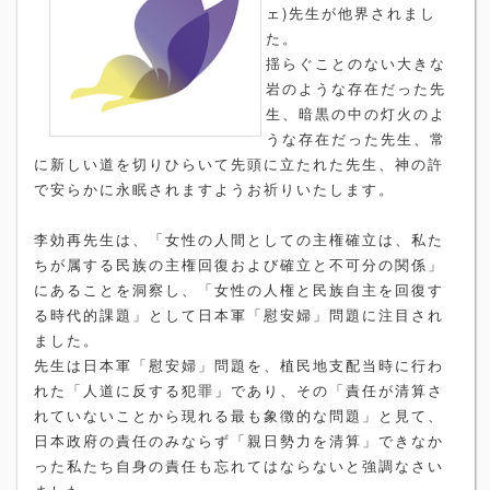
ェ)先生が他界されまし
た。
揺らぐことのない大きな
岩のような存在だった先
生、暗黒の中の灯火のよ
うな存在だった先生、常
に新しい道を切りひらいて先頭に立たれた先生、神の許
で安らかに永眠されますようお祈りいたします。
李効再先生は、「女性の人間としての主権確立は、私た
ちが属する民族の主権回復および確立と不可分の関係」
にあることを洞察し、「女性の人権と民族自主を回復す
る時代的課題」として日本軍「慰安婦」問題に注目され
ました。
先生は日本軍「慰安婦」問題を、植民地支配当時に行わ
れた「人道に反する犯罪」であり、その「責任が清算さ
れていないことから現れる最も象徴的な問題」と見て、
日本政府の責任のみならず「親日勢力を清算」できなか
った私たち自身の責任も忘れてはならないと強調なさい