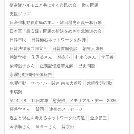
挺身隊ハルモニと共にする市民の会
撤去問題
支援グッズ
日帝強制動員市民の集い・韓日歴史正義平和行動-
日本軍「慰安婦」問題の解決をめざす北海道の会
日韓市民
日韓極右ネットワークを糾弾
日韓法律家共同宣言
日韓首脳会談
朝鮮人虐殺
朝鮮学校
朱秀英さん
朴永心
朴永心さん
李玉善
柴﨑温子さん
正義記憶連帯見解
歴史問題
水曜行動96回全体報告
水曜行動、サバイバー関連 南京大虐殺
水曜街頭行動
申琪榮
第14回８・14日本軍「慰安婦」メモリアル・デー 2026
羅善学さん
賛同
連帯のメッセージ
過去と現在を考えるネットワーク北海道
金原節三
金学順さん
陳金玉さん
韓京姫