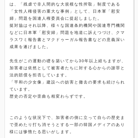
は、「残虐で非人間的な大規模な性搾取」制度である
「女性人権侵害の重大な事例」として、日本軍「慰安
婦」問題を国連人権委員会に提起しました。
挺対協はそれ以降、様々な国連条約機関や国連専門機関
などに日本軍「慰安婦」問題を地道に訴えつづけ、クマ
ラスワミ報告書とマクドゥーガル報告書などの意義深い
成果を遂げました。
先生がこの運動の礎を築いてから30年以上経ちますが、
加害者は依然として被害者たちに対する心からの謝罪と
法的賠償を拒否しています。
「平和の少女像」建設への妨害と撤去の要求も続けられ
ています。
歴史の否定や歪曲も相変わらずです。
このような状況下で、加害者の側に立って自らの歴史ま
で歪めたり打ち消そうとする一部の韓国メディアのあり
様には惨憺たる思いがします。