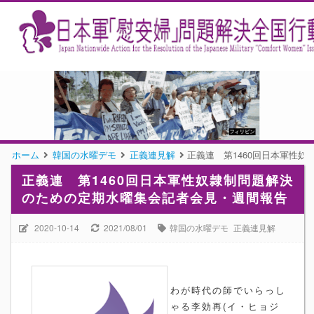
ホーム
韓国の水曜デモ
正義連見解
正義連 第1460回日本軍性
正義連 第1460回日本軍性奴隷制問題解決
のための定期水曜集会記者会見・週間報告
2020-10-14
2021/08/01
韓国の水曜デモ
正義連見解
わが時代の師でいらっし
ゃる李効再(イ・ヒョジ