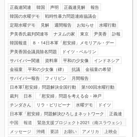
正義連関連
韓国
声明
正義連見解
報告
韓国の水曜デモ
戦時性暴力問題連絡協議会
定期水曜デモ
見解
週間報告
お知らせ
水曜行動
尹美香氏裁判関連等
ナヌムの家
東京
尹美香
訃報
韓国報道
８・14日本軍「慰安婦」メモリアル・デー
尹美香国会議員除名問題
ドイツ・ベルリン
サバイバー関連
資料庫
平和の少女像
インドネシア
金福童
平和の少女像（碑）
抗議
金福童の希望
サバイバー報告
フィリピン
月間報告
日本軍｢慰安婦」問題解決全国行動
第100回水曜行動
裁判
日本
「慰安婦」問題を考える会・神戸
チンダさん
リラ・ピリピーナ
水曜デモ
ドイツ
日本軍「慰安婦」問題解決ひろしまネットワーク
正義連
中国
報道
緊急支援プロジェクト2021（南スラウェシ）
メッセージ
沖縄
要請
お願い
アメリカ
上映会