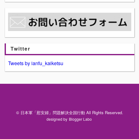
Twitter
Tweets by ianfu_kaiketsu
© 日本軍「慰安婦」問題解決全国行動 All Rights Reserved.
designed by
Blogger Labo