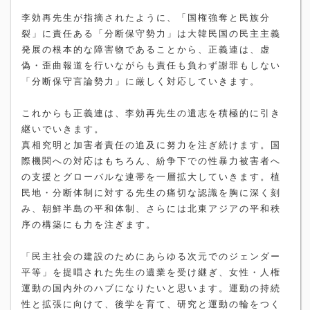
李効再先生が指摘されたように、「国権強奪と民族分
裂」に責任ある「分断保守勢力」は大韓民国の民主主義
発展の根本的な障害物であることから、正義連は、虚
偽・歪曲報道を行いながらも責任も負わず謝罪もしない
「分断保守言論勢力」に厳しく対応していきます。
これからも正義連は、李効再先生の遺志を積極的に引き
継いでいきます。
真相究明と加害者責任の追及に努力を注ぎ続けます。国
際機関への対応はもちろん、紛争下での性暴力被害者へ
の支援とグローバルな連帯を一層拡大していきます。植
民地・分断体制に対する先生の痛切な認識を胸に深く刻
み、朝鮮半島の平和体制、さらには北東アジアの平和秩
序の構築にも力を注ぎます。
「民主社会の建設のためにあらゆる次元でのジェンダー
平等」を提唱された先生の遺業を受け継ぎ、女性・人権
運動の国内外のハブになりたいと思います。運動の持続
性と拡張に向けて、後学を育て、研究と運動の輪をつく