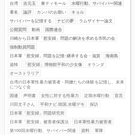
台湾
吉元玉
東ティモール
水曜行動、サバイバー関連
署名
論評
カンパのお願い
キョル
サバイバーを記憶する
ナビの夢
ラムザイヤー論文
公開質問
動画
国際連合
川崎から日本軍「慰安婦」問題の解決を求める市民の会
強制動員問題
日本軍「慰安婦」問題を記憶･継承する会・滋賀
海南島
追悼
「慰安婦」博物館平和の少女像
オランダ
オーストラリア
台湾の日本軍性暴力被害者・阿嬤たちの体験を記憶し、未来
につなぐ会
国連
声明書
女性に対する性暴力
定期水曜行動
宣言
川田文子さん
平和ナビ.韓国.水曜デモ
探訪
日本軍「慰安婦」問題研究所
日本軍「慰安婦」被害者保護法
日本軍性暴力被害者
第100回水曜行動、サバイバー関連
資料
軍隊