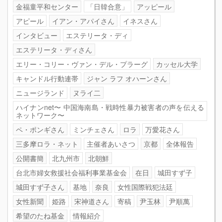
金福童平和センター
「日韓合意」
アッピール
アピール
イアン・アパイさん
イネスさん
インタビュー
エステリータ・ディ
エステリータ・ディさん
エリー・コリー・ヴァン・デル・プラーグ
カッセル大学
キャンドル行動連帯
ジャン ラフ オハーンさん
ニュージランド
ヌライ二
ハイナンnet〜 中国海南島・戦時性暴力被害者の声を伝える
ネットワーク〜
ペ・ポンギさん
ミンチェさん
ロラ
万愛花さん
三多摩ロラ・ネット
主催者あいさつ
京都
全体報告
公開書簡
北九州市
北朝鮮
台北市婦女救援社会福利事業基金会
在日
城田すず子
城田すず子さん
基地
奈良
女性国際戦犯法廷
女性新聞
姫路
宋神道さん
寄稿
尹玉林
尹順萬
希望のたね基金
情報紹介