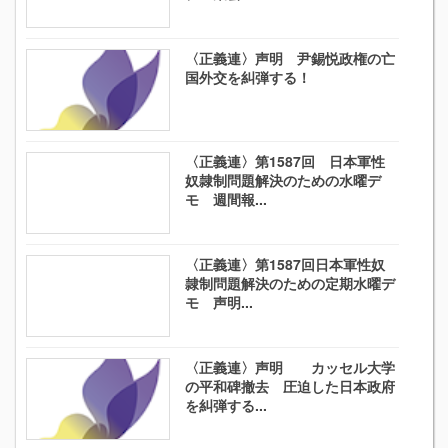
〈正義連〉声明 尹錫悦政権の亡
国外交を糾弾する！
〈正義連〉第1587回 日本軍性
奴隷制問題解決のための水曜デ
モ 週間報...
〈正義連〉第1587回日本軍性奴
隷制問題解決のための定期水曜デ
モ 声明...
〈正義連〉声明 カッセル大学
の平和碑撤去 圧迫した日本政府
を糾弾する...