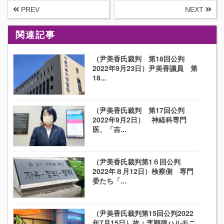
PREV
NEXT
関連記事
（尹美香氏裁判 第18回公判
2022年9月23日）尹美香議員 第
18...
（尹美香氏裁判 第17回公判
2022年9月2日） 神経科専門
医、「吉...
（尹美香氏裁判第1６回公判
2022年８月12日）検察側 専門
委たち「...
（尹美香氏裁判第15回公判2022
年7月15日）故・李順徳ハルモニ