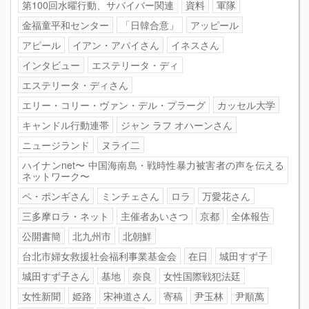
第100回水曜行動、サバイバー関連
資料
軍隊
金福童平和センター
「日韓合意」
アッピール
アピール
イアン・アパイさん
イネスさん
インタビュー
エステリータ・ディ
エステリータ・ディさん
エリー・コリー・ヴァン・デル・プラーグ
カッセル大学
キャンドル行動連帯
ジャン ラフ オハーンさん
ニュージランド
ヌライ二
ハイナンnet〜 中国海南島・戦時性暴力被害者の声を伝える
ネットワーク〜
ペ・ポンギさん
ミンチェさん
ロラ
万愛花さん
三多摩ロラ・ネット
主催者あいさつ
京都
全体報告
公開書簡
北九州市
北朝鮮
台北市婦女救援社会福利事業基金会
在日
城田すず子
城田すず子さん
基地
奈良
女性国際戦犯法廷
女性新聞
姫路
宋神道さん
寄稿
尹玉林
尹順萬