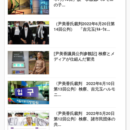
の子...
（尹美香氏裁判2022年6月20日第
14回公判） 「吉元玉(ｷﾙ･ｳｫ...
[尹美香議員公判参観記] 検察とメ
ディアが仕組んだ冒涜
〈尹美香氏裁判 2022年6月10日
第13回公判〉検察、吉元玉ハルモ
ニ...
〈尹美香氏裁判 2022年5月20日
第12回公判〉検察、諸市民団体の
共...