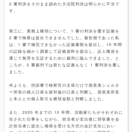
2 審判決をそのまま認めた大法院判決は明らかに不当で
す。
第三に、業務上横領について、1 審の判決を覆す証拠を
2 審で検察は提出できませんでした。被告側であった私
は、1 審で補完できなかった証拠書類を提出し、10 年間
の記録を細かく調査して証拠資料を提出し、証人陳述を
通じて無罪を立証するために裁判に臨んできました。と
ころが、2 審裁判では新たな証拠もなく 1 審判決を覆し
ました。
何よりも、控訴審で検察官の主張だけで孫英美シェルタ
ー所長の個人口座を挺対協の口座と判断し、孫英美所長
と本人との個人取引を横領金額と判断しました。
また、2020 年までの 10 年間、活動家たちがそれぞれに
任された仕事をしながら、担当者が支出後に領収書を会
計担当者に提出し補填を受ける方式の会計支出におい