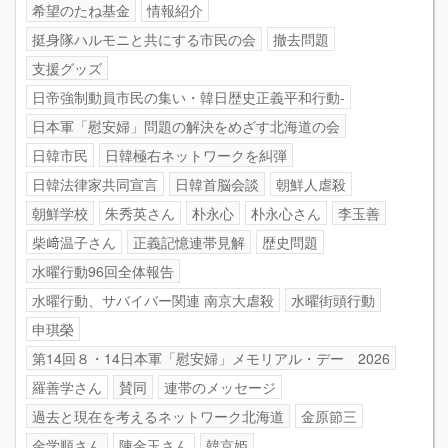
希望のたね基金
情報紹介
挺身隊ハルモニと共にする市民の会
撤去問題
支援グッズ
日帝強制動員市民の集い・韓日歴史正義平和行動-
日本軍「慰安婦」問題の解決をめざす北海道の会
日韓市民
日韓極右ネットワークを糾弾
日韓法律家共同宣言
日韓首脳会談
朝鮮人虐殺
朝鮮学校
朱秀英さん
朴永心
朴永心さん
李玉善
柴﨑温子さん
正義記憶連帯見解
歴史問題
水曜行動96回全体報告
水曜行動、サバイバー関連 南京大虐殺
水曜街頭行動
申琪榮
第14回８・14日本軍「慰安婦」メモリアル・デー 2026
羅善学さん
賛同
連帯のメッセージ
過去と現在を考えるネットワーク北海道
金原節三
金学順さん
陳金玉さん
韓京姫