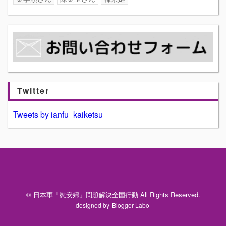
Twitter
Tweets by ianfu_kaiketsu
© 日本軍「慰安婦」問題解決全国行動 All Rights Reserved.
designed by
Blogger Labo