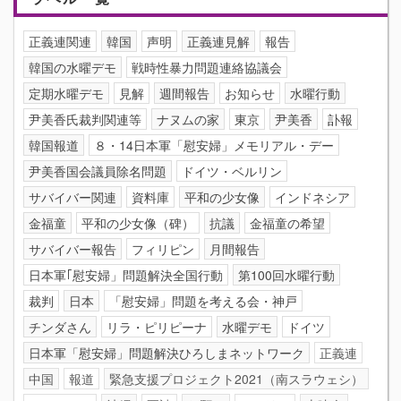
正義連関連
韓国
声明
正義連見解
報告
韓国の水曜デモ
戦時性暴力問題連絡協議会
定期水曜デモ
見解
週間報告
お知らせ
水曜行動
尹美香氏裁判関連等
ナヌムの家
東京
尹美香
訃報
韓国報道
８・14日本軍「慰安婦」メモリアル・デー
尹美香国会議員除名問題
ドイツ・ベルリン
サバイバー関連
資料庫
平和の少女像
インドネシア
金福童
平和の少女像（碑）
抗議
金福童の希望
サバイバー報告
フィリピン
月間報告
日本軍｢慰安婦」問題解決全国行動
第100回水曜行動
裁判
日本
「慰安婦」問題を考える会・神戸
チンダさん
リラ・ピリピーナ
水曜デモ
ドイツ
日本軍「慰安婦」問題解決ひろしまネットワーク
正義連
中国
報道
緊急支援プロジェクト2021（南スラウェシ）