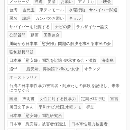
メッセージ
沖縄
要請
お願い
アメリカ
上映会
台湾
吉元玉
東ティモール
水曜行動、サバイバー関連
署名
論評
カンパのお願い
キョル
サバイバーを記憶する
ナビの夢
ラムザイヤー論文
公開質問
動画
国際連合
川崎から日本軍「慰安婦」問題の解決を求める市民の会
強制動員問題
日本軍「慰安婦」問題を記憶･継承する会・滋賀
海南島
追悼
「慰安婦」博物館平和の少女像
オランダ
オーストラリア
台湾の日本軍性暴力被害者・阿嬤たちの体験を記憶し、未来
につなぐ会
国連
声明書
女性に対する性暴力
定期水曜行動
宣言
川田文子さん
平和ナビ.韓国.水曜デモ
探訪
日本軍「慰安婦」問題研究所
日本軍「慰安婦」被害者保護法
日本軍性暴力被害者