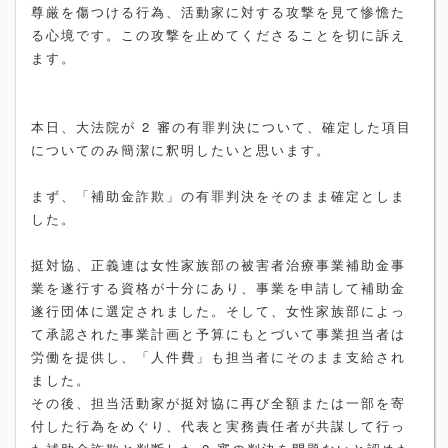
尊厳を傷つける行為、活動家に対する攻撃を見て惨憺た
る心境です。この攻撃を止めてくださることを切に訴え
ます。
本日、大法院が 2 審の有罪判決について、確定した項目
についてのみ簡潔に釈明したいと思います。
まず、「補助金詐欺」の有罪判決をそのまま確定としま
した。
挺対協、正義連は女性家族部の被害者治療事業補助金事
業を遂行する資格が十分にあり、事業を申請して補助金
遂行団体に選定されました。そして、女性家族部によっ
て承認された事業計画と予算にもとづいて事業担当者は
労働を提供し、「人件費」も担当者にそのまま支給され
ました。
その後、担当活動家が挺対協に再び全額または一部を寄
付した行為をめぐり、代表と実務責任者が共謀して行っ