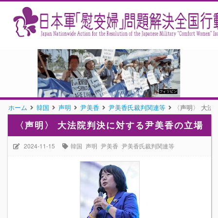
ホーム
韓国
声明
尹美香
尹美香氏裁判関連等
〈声明〉 大法
〈声明〉 大法院判決に対する尹美香の立場
2024-11-15
韓国
声明
尹美香
尹美香氏裁判関連等