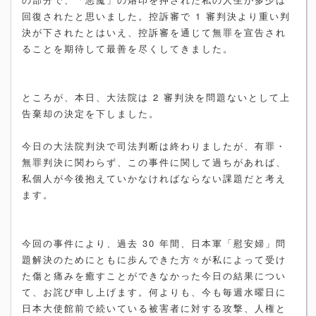
回復されたと思いました。控訴審で 1 審判決より重い判
決が下されたとはいえ、控訴審を通じて無罪を宣告され
ることを期待して最善を尽くしてきました。
ところが、本日、大法院は 2 審判決を問題ないとして上
告棄却の決定を下しました。
今日の大法院判決で司法判断は終わりましたが、有罪・
無罪判決に関わらず、この事件に関して過ちがあれば、
私個人が今後抱えていかなければならない課題だと考え
ます。
今回の事件により、過去 30 年間、日本軍「慰安婦」問
題解決のためにともに歩んできた方々が私によって受け
た傷と痛みを癒すことができなかった今日の結果につい
て、お詫び申し上げます。何よりも、今も毎週水曜日に
日本大使館前で続いている被害者に対する攻撃、人権と