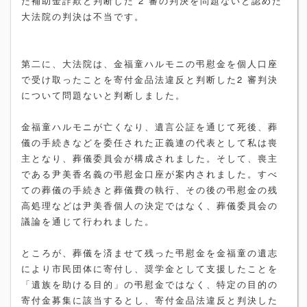
た補助金詐欺と判断した 2 審の判決を問題ないと認めた
大法院の判決は不当です。
第二に、大法院は、金福童ハルモニの弔慰金を個人口座
で受け取ったことを寄付金品法違反と判断した2 審判決
について問題ないと判断しました。
金福童ハルモニが亡くなり、遺言公証を通じて死後、葬
儀の手続きなどを委任された正義連の代表として私は喪
主となり、葬儀委員会が構成されました。そして、喪主
である尹美香名義の弔慰金口座が案内されました。すべ
ての葬儀の手続きと葬儀費の執行、その後の弔慰金の残
高処理などは尹美香個人の決定ではなく、葬儀委員会の
議論を通じて行われました。
ところが、葬儀を済ませて残った弔慰金を金福童の遺志
により市民団体に寄付し、奨学金として支援したことを
「遺族を助ける目的」の弔慰金ではなく、特定の目的の
寄付金募集に該当するとし、寄付金品法違反と判決した