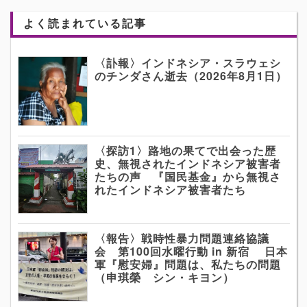
よく読まれている記事
〈訃報〉インドネシア・スラウェシ
のチンダさん逝去（2026年8月1日）
〈探訪1〉路地の果てで出会った歴
史、無視されたインドネシア被害者
たちの声 『国民基金』から無視さ
れたインドネシア被害者たち
〈報告〉戦時性暴力問題連絡協議
会 第100回水曜行動 in 新宿 日本
軍『慰安婦』問題は、私たちの問題
（申琪榮 シン・キヨン）