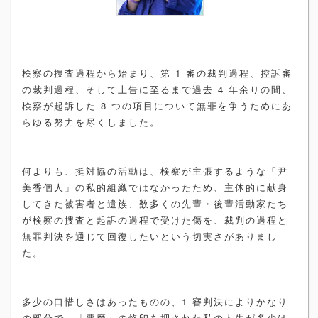
検察の捜査過程から始まり、第 1 審の裁判過程、控訴審
の裁判過程、そして上告に至るまで過去 4 年余りの間、
検察が起訴した 8 つの項目について無罪を争うためにあ
らゆる努力を尽くしました。
何よりも、挺対協の活動は、検察が主張するような「尹
美香個人」の私的組織ではなかったため、主体的に献身
してきた被害者と遺族、数多くの先輩・後輩活動家たち
が検察の捜査と起訴の過程で受けた傷を、裁判の過程と
無罪判決を通じて回復したいという切実さがありまし
た。
多少の口惜しさはあったものの、1 審判決によりかなり
の部分で、「悪魔」の烙印を押された私の人生が多少は