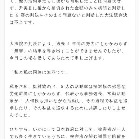
て、他の活動家たちに後から補填したことは問題視せ
ず、尹美香に後から補填された金額のみを横領と判断し
た 2 審の判決をそのまま問題ないと判断した大法院判決
は不当です。
大法院の判決により、過去 4 年間の努力にもかかわらず
「無罪」の結果を導き出すことができませんでしたが、
今日この場を借りてあらためて申し上げます。
「私と私の同僚は無罪です」
私を含め、挺対協の 4、5 人の活動家は挺対協の劣悪な
労働環境にもかかわらず、代表から事務処長、常勤活動
家が 1 人何役も担いながら活動し、その過程で私益を追
求したり、その私益を追求するために共謀したりしませ
んでした。
ひたすら、いかにして日本政府に対して、被害者が一人
でも多く生きているうちに、被害者が望む謝罪と賠償を