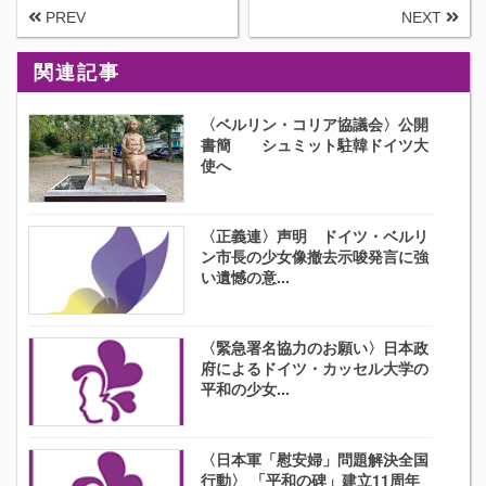
PREV
NEXT
関連記事
〈ベルリン・コリア協議会〉公開
書簡 シュミット駐韓ドイツ大
使へ
〈正義連〉声明 ドイツ・ベルリ
ン市長の少女像撤去示唆発言に強
い遺憾の意...
〈緊急署名協力のお願い〉日本政
府によるドイツ・カッセル大学の
平和の少女...
〈日本軍「慰安婦」問題解決全国
行動〉 「平和の碑」建立11周年