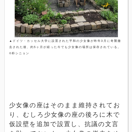
▲
ドイツ・カッセル大学に設置された平和の少女像が昨年
3
月に奇襲撤
去された後、約
5
ヶ月が経った今でも少女像の場所は保存されている。
©
朴シニョン
少女像の座はそのまま維持されてお
り、むしろ少女像の座の後ろに木で
仮設壁を追加で設置し、抗議の文言