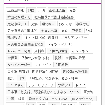
正義連関連
韓国
声明
正義連見解
報告
韓国の水曜デモ
戦時性暴力問題連絡協議会
定期水曜デモ
見解
週間報告
お知らせ
水曜行動
尹美香氏裁判関連等
ナヌムの家
東京
尹美香
訃報
韓国報道
８・14日本軍「慰安婦」メモリアル・デー
尹美香国会議員除名問題
ドイツ・ベルリン
サバイバー関連
資料庫
平和の少女像
インドネシア
金福童
平和の少女像（碑）
抗議
金福童の希望
サバイバー報告
フィリピン
月間報告
日本軍｢慰安婦」問題解決全国行動
第100回水曜行動
裁判
日本
「慰安婦」問題を考える会・神戸
チンダさん
リラ・ピリピーナ
水曜デモ
ドイツ
日本軍「慰安婦」問題解決ひろしまネットワーク
正義連
中国
報道
緊急支援プロジェクト2021（南スラウェシ）