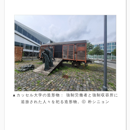
▲
カッセル大学の造形物： 強制労働者と強制収容所に
追放された人々を祀る造形物。
ⓒ
朴シニョン