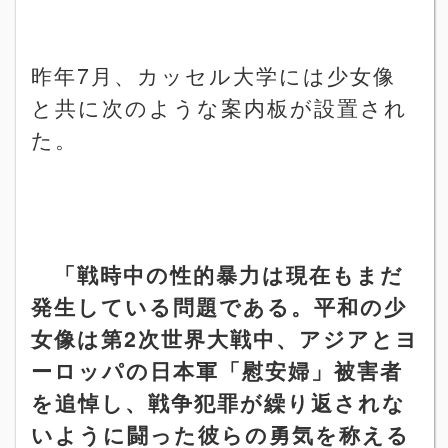
昨年
7
月、カッセル大学には少女像
と共に次のような案内板が設置され
た。
「戦時中の性的暴力は現在もまだ
発生している問題である。平和の少
女像は第
2
次世界大戦中、
アジアとヨ
ーロッパの日本軍「慰安婦」被害者
を追悼し、戦争犯罪が繰り返されな
いように闘った彼らの勇気を称える