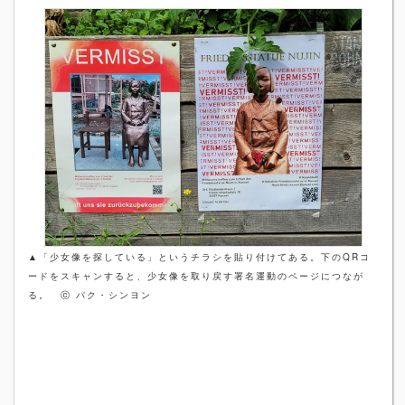
▲
「少女像を探している」というチラシを貼り付けてある。下の
QR
コ
ードをスキャンすると、少女像を取り戻す署名運動のページにつなが
る。
ⓒ
パク・シンヨン