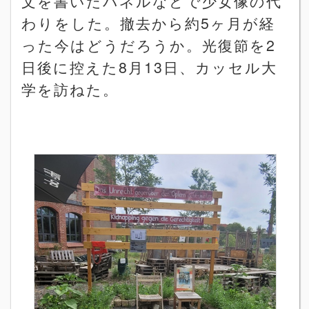
文を書いたパネルなどで少女像の代
わりをした。撤去から約
5
ヶ月が経
った今はどうだろうか。光復節を
2
日後に控えた
8
月
13
日、カッセル大
学を訪ねた。