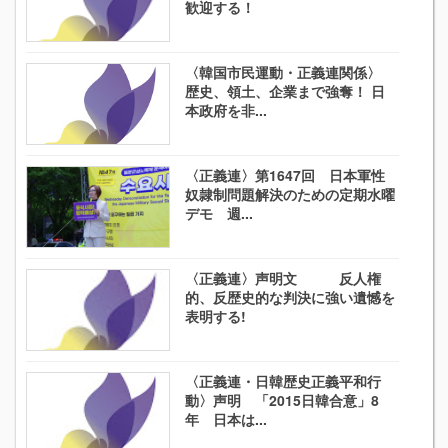
歓迎する！
〈韓国市民運動・正義連関係〉
歴史、領土、企業まで強奪！ 日
本政府を非...
〈正義連〉第1647回 日本軍性
奴隷制問題解決のための定期水曜
デモ 週...
〈正義連〉声明文 反人権
的、反歴史的な判決に強い遺憾を
表明する!
〈正義連・日韓歴史正義平和行
動〉声明 「2015日韓合意」8
年 日本は...