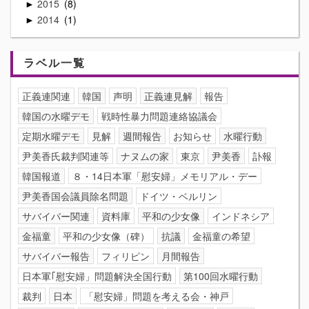
2015
8
►
2014
1
►
ラベル一覧
正義連関連
韓国
声明
正義連見解
報告
韓国の水曜デモ
戦時性暴力問題連絡協議会
定期水曜デモ
見解
週間報告
お知らせ
水曜行動
尹美香氏裁判関連等
ナヌムの家
東京
尹美香
訃報
韓国報道
８・14日本軍「慰安婦」メモリアル・デー
尹美香国会議員除名問題
ドイツ・ベルリン
サバイバー関連
資料庫
平和の少女像
インドネシア
金福童
平和の少女像（碑）
抗議
金福童の希望
サバイバー報告
フィリピン
月間報告
日本軍｢慰安婦」問題解決全国行動
第100回水曜行動
裁判
日本
「慰安婦」問題を考える会・神戸