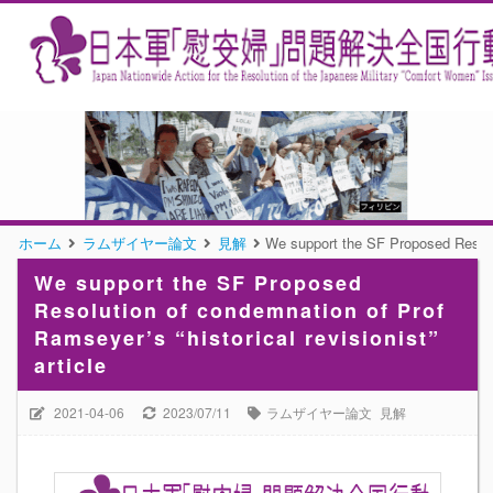
ホーム
ラムザイヤー論文
見解
We support the SF Proposed Resoluti
We support the SF Proposed
Resolution of condemnation of Prof
Ramseyer’s “historical revisionist”
article
2021-04-06
2023/07/11
ラムザイヤー論文
見解