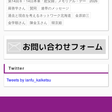
第14回８・14日本軍「慰安婦」メモリアル・デー 2026
羅善学さん
賛同
連帯のメッセージ
過去と現在を考えるネットワーク北海道
金原節三
金学順さん
陳金玉さん
韓京姫
Twitter
Tweets by ianfu_kaiketsu