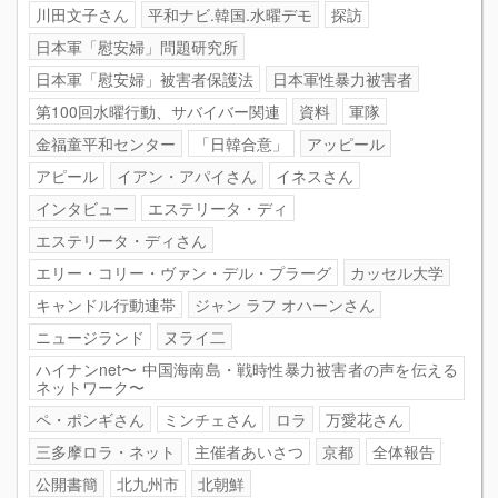
川田文子さん
平和ナビ.韓国.水曜デモ
探訪
日本軍「慰安婦」問題研究所
日本軍「慰安婦」被害者保護法
日本軍性暴力被害者
第100回水曜行動、サバイバー関連
資料
軍隊
金福童平和センター
「日韓合意」
アッピール
アピール
イアン・アパイさん
イネスさん
インタビュー
エステリータ・ディ
エステリータ・ディさん
エリー・コリー・ヴァン・デル・プラーグ
カッセル大学
キャンドル行動連帯
ジャン ラフ オハーンさん
ニュージランド
ヌライ二
ハイナンnet〜 中国海南島・戦時性暴力被害者の声を伝える
ネットワーク〜
ペ・ポンギさん
ミンチェさん
ロラ
万愛花さん
三多摩ロラ・ネット
主催者あいさつ
京都
全体報告
公開書簡
北九州市
北朝鮮