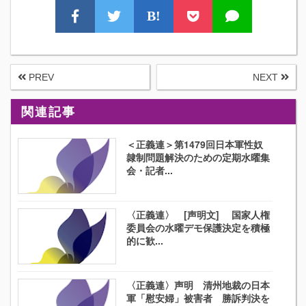
B!
PREV
NEXT
関連記事
＜正義連＞第1479回日本軍性奴
隷制問題解決のための定期水曜集
会・記者...
〈正義連〉 [声明文] 国家人権
委員会の水曜デモ保護決定を積極
的に歓...
〈正義連〉声明 清州地裁の日本
軍「慰安婦」被害者 勝訴判決を