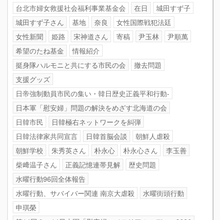
台北市婦女救援社会福利事業基金会
在日
城田すず子
城田すず子さん
基地
奈良
女性国際戦犯法廷
女性新聞
姫路
宋神道さん
寄稿
尹玉林
尹順萬
希望のたね基金
情報紹介
挺身隊ハルモニと共にする市民の会
撤去問題
支援グッズ
日帝強制動員市民の集い・韓日歴史正義平和行動-
日本軍「慰安婦」問題の解決をめざす北海道の会
日韓市民
日韓極右ネットワークを糾弾
日韓法律家共同宣言
日韓首脳会談
朝鮮人虐殺
朝鮮学校
朱秀英さん
朴永心
朴永心さん
李玉善
柴﨑温子さん
正義記憶連帯見解
歴史問題
水曜行動96回全体報告
水曜行動、サバイバー関連 南京大虐殺
水曜街頭行動
申琪榮