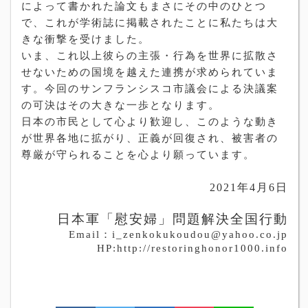
によって書かれた論文もまさにその中のひとつ
で、これが学術誌に掲載されたことに私たちは大
きな衝撃を受けました。
いま、これ以上彼らの主張・行為を世界に拡散さ
せないための国境を越えた連携が求められていま
す。今回のサンフランシスコ市議会による決議案
の可決はその大きな一歩となります。
日本の市民として心より歓迎し、このような動き
が世界各地に拡がり、正義が回復され、被害者の
尊厳が守られることを心より願っています。
2021
年
4
月
6
日
日本軍「慰安婦」問題解決全国行動
Email
：
i_zenkokukoudou@yahoo.co.jp
HP:http://restoringhonor1000.info