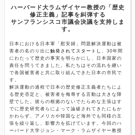
ハーバード大ラムザイヤー教授の「歴史
修正主義」記事を糾弾する
サンフランシスコ市議会決議を支持しま
す。
日本における日本軍「慰安婦」問題解決運動は被
害者の名のり出に
触発されてスタートし、
30
年間
にわたって歴史の事実を明らかにし、日本国家の
責任を問うてきました。私たちはその流れを継い
で各国被害者と共に取り組んできた日本の市民で
す。
解決運動の過程で日本の歴史修正主義者たちによ
る歴史否定と、被害者を侮辱する言動は大きな障
壁でした。彼らの根拠のないでたらめな主張はす
でに歴史研究者らによって論破されてきたにもか
かわらず、アメリカや韓国など海外でも同様の主
張を繰り返し、影響力を拡げています。今回のハ
ーバード大学ジョン・マーク・ラムザイヤー教授