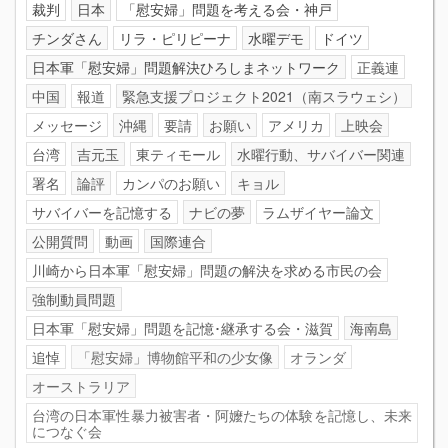
裁判
日本
「慰安婦」問題を考える会・神戸
チンダさん
リラ・ピリピーナ
水曜デモ
ドイツ
日本軍「慰安婦」問題解決ひろしまネットワーク
正義連
中国
報道
緊急支援プロジェクト2021（南スラウェシ）
メッセージ
沖縄
要請
お願い
アメリカ
上映会
台湾
吉元玉
東ティモール
水曜行動、サバイバー関連
署名
論評
カンパのお願い
キョル
サバイバーを記憶する
ナビの夢
ラムザイヤー論文
公開質問
動画
国際連合
川崎から日本軍「慰安婦」問題の解決を求める市民の会
強制動員問題
日本軍「慰安婦」問題を記憶･継承する会・滋賀
海南島
追悼
「慰安婦」博物館平和の少女像
オランダ
オーストラリア
台湾の日本軍性暴力被害者・阿嬤たちの体験を記憶し、未来
につなぐ会