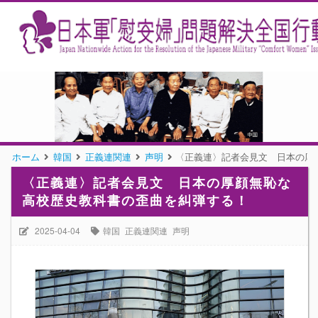
ホーム
韓国
正義連関連
声明
〈正義連〉記者会見文 日本の厚
〈正義連〉記者会見文 日本の厚顔無恥な
高校歴史教科書の歪曲を糾弾する！
2025-04-04
韓国
正義連関連
声明