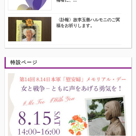
〈訃報〉故李玉善ハルモニのご冥
福をお祈りします。
特設ページ