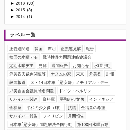
2016
30
►
2015
8
►
2014
1
►
ラベル一覧
正義連関連
韓国
声明
正義連見解
報告
韓国の水曜デモ
戦時性暴力問題連絡協議会
定期水曜デモ
見解
週間報告
お知らせ
水曜行動
尹美香氏裁判関連等
ナヌムの家
東京
尹美香
訃報
韓国報道
８・14日本軍「慰安婦」メモリアル・デー
尹美香国会議員除名問題
ドイツ・ベルリン
サバイバー関連
資料庫
平和の少女像
インドネシア
金福童
平和の少女像（碑）
抗議
金福童の希望
サバイバー報告
フィリピン
月間報告
日本軍｢慰安婦」問題解決全国行動
第100回水曜行動