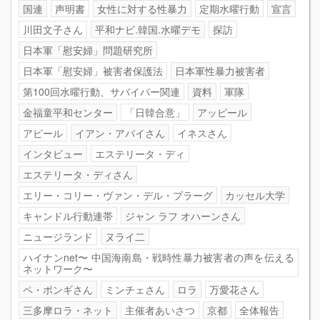
国連
声明書
女性に対する性暴力
定期水曜行動
宣言
川田文子さん
平和ナビ.韓国.水曜デモ
探訪
日本軍「慰安婦」問題研究所
日本軍「慰安婦」被害者保護法
日本軍性暴力被害者
第100回水曜行動、サバイバー関連
資料
軍隊
金福童平和センター
「日韓合意」
アッピール
アピール
イアン・アパイさん
イネスさん
インタビュー
エステリータ・ディ
エステリータ・ディさん
エリー・コリー・ヴァン・デル・プラーグ
カッセル大学
キャンドル行動連帯
ジャン ラフ オハーンさん
ニュージランド
ヌライ二
ハイナンnet〜 中国海南島・戦時性暴力被害者の声を伝える
ネットワーク〜
ペ・ポンギさん
ミンチェさん
ロラ
万愛花さん
三多摩ロラ・ネット
主催者あいさつ
京都
全体報告