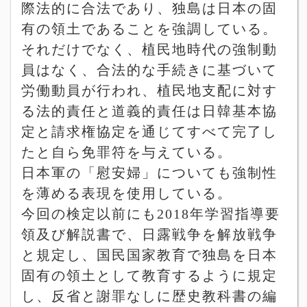
際法的に合法であり、独島は日本の固
有の領土であることを強調している。
それだけでなく、植民地時代の強制動
員はなく、合法的な手続きに基づいて
労働動員が行われ、植民地支配に対す
る法的責任と道義的責任は日韓基本協
定と請求権協定を通じてすべて完了し
たと自ら免罪符を与えている。
日本軍の「慰安婦」についても強制性
を薄める表現を使用している。
今回の検定以前にも
2018
年学習指導要
領及び解説書で、日露戦争を解放戦争
と規定し、国民国家教育で独島を日本
固有の領土として教育するように規定
し、反省と謝罪なしに歴史教科書の編