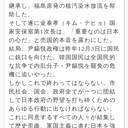
継承し、福島原発の核汚染水放流を幇
助した。
そして遂に金泰孝（キム・テヒョ）国
家安保室第
1
次長は、「重要なのは日本
の心だ」と売国的本音を露わにした。
結局、尹錫悦政権は昨年
12
月
3
日に国民
に銃口を向けた。韓国国民は全国民的
な抗争で内乱分子・尹錫悦を罷免の危
機に追いやった。
しかしこれで終わってはならない。市
民社会、国会、政府全てが一つに団結
して日本政府の野望を打ち砕くための
あらゆる行動に出なければならない。
これに同意するすべての人々が結集し
て歴史歪曲、軍国主義に進む日本を強