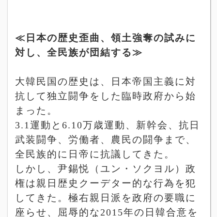
≪日本の歴史歪曲、領土強奪の試みに
対し、全民族が団結する≫
大韓民国の歴史は、日本帝国主義に対
抗して独立闘争をした臨時政府から始
まった。
3.1
運動と
6.10
万歳運動、新幹会、抗日
武装闘争、労働者、農民の闘争まで、
全民族的に日帝に抗議してきた。
しかし、尹錫悦（ユン・ソクヨル）政
権は親日歴史クーデター的な行為を犯
してきた。極右親日派を政府の要職に
座らせ、屈辱的な
2015
年の日韓合意を