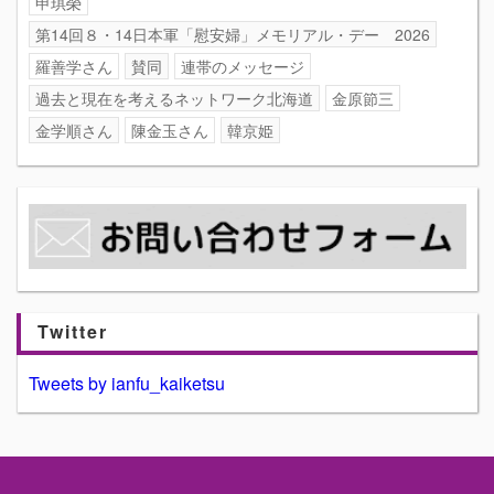
申琪榮
第14回８・14日本軍「慰安婦」メモリアル・デー 2026
羅善学さん
賛同
連帯のメッセージ
過去と現在を考えるネットワーク北海道
金原節三
金学順さん
陳金玉さん
韓京姫
Twitter
Tweets by ianfu_kaiketsu