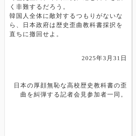
く非難するだろう。
韓国人全体に敵対するつもりがないな
ら、日本政府は歴史歪曲教科書採択を
直ちに撤回せよ。
2025
年
3
月
31
日
日本の厚顔無恥な高校歴史教科書の歪
曲を糾弾する記者会見参加者一同。