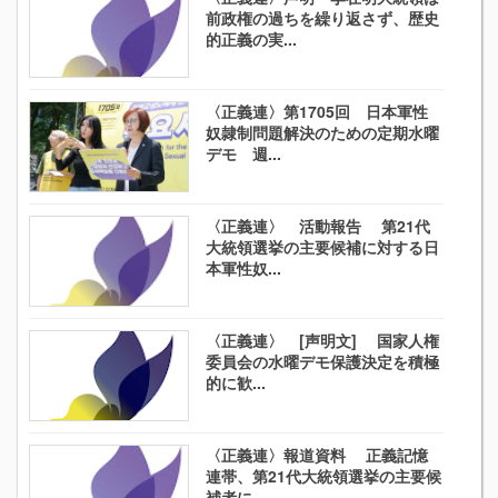
前政権の過ちを繰り返さず、歴史
的正義の実...
〈正義連〉第1705回 日本軍性
奴隷制問題解決のための定期水曜
デモ 週...
〈正義連〉 活動報告 第21代
大統領選挙の主要候補に対する日
本軍性奴...
〈正義連〉 [声明文] 国家人権
委員会の水曜デモ保護決定を積極
的に歓...
〈正義連〉報道資料 正義記憶
連帯、第21代大統領選挙の主要候
補者に、...