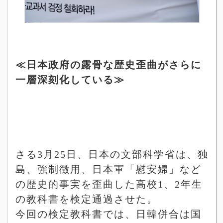
≪日本政府の露骨な歴史歪曲がさらに
一層深刻化している≫
さる
3
月
25
日、日本の文部科学省は、独
島、強制徴用、日本軍「慰安婦」など
の歴史的事実を歪曲した高校
1
、
2
年生
の教科書を検定通過させた。
今回の検定教科書では、日韓併合は国