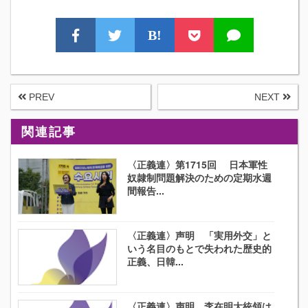
B!
PREV
NEXT
関連記事
〈正義連〉第1715回 日本軍性
奴隷制問題解決のための定期水週
間報告...
〈正義連〉声明 「実用外交」と
いう名目のもとで失われた歴史的
正義、日韓...
〈正義連〉声明 李在明大統領は