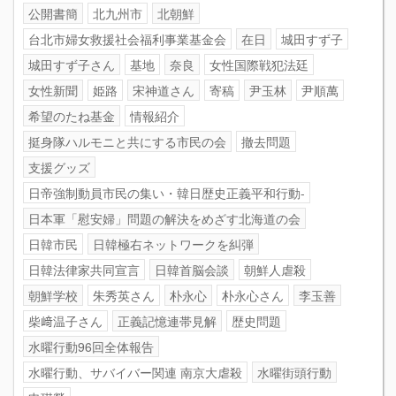
公開書簡
北九州市
北朝鮮
台北市婦女救援社会福利事業基金会
在日
城田すず子
城田すず子さん
基地
奈良
女性国際戦犯法廷
女性新聞
姫路
宋神道さん
寄稿
尹玉林
尹順萬
希望のたね基金
情報紹介
挺身隊ハルモニと共にする市民の会
撤去問題
支援グッズ
日帝強制動員市民の集い・韓日歴史正義平和行動-
日本軍「慰安婦」問題の解決をめざす北海道の会
日韓市民
日韓極右ネットワークを糾弾
日韓法律家共同宣言
日韓首脳会談
朝鮮人虐殺
朝鮮学校
朱秀英さん
朴永心
朴永心さん
李玉善
柴﨑温子さん
正義記憶連帯見解
歴史問題
水曜行動96回全体報告
水曜行動、サバイバー関連 南京大虐殺
水曜街頭行動