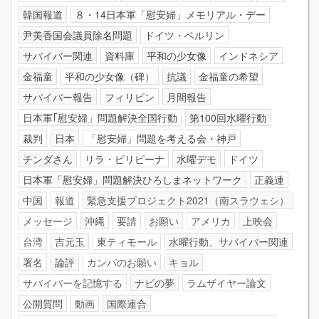
韓国報道
８・14日本軍「慰安婦」メモリアル・デー
尹美香国会議員除名問題
ドイツ・ベルリン
サバイバー関連
資料庫
平和の少女像
インドネシア
金福童
平和の少女像（碑）
抗議
金福童の希望
サバイバー報告
フィリピン
月間報告
日本軍｢慰安婦」問題解決全国行動
第100回水曜行動
裁判
日本
「慰安婦」問題を考える会・神戸
チンダさん
リラ・ピリピーナ
水曜デモ
ドイツ
日本軍「慰安婦」問題解決ひろしまネットワーク
正義連
中国
報道
緊急支援プロジェクト2021（南スラウェシ）
メッセージ
沖縄
要請
お願い
アメリカ
上映会
台湾
吉元玉
東ティモール
水曜行動、サバイバー関連
署名
論評
カンパのお願い
キョル
サバイバーを記憶する
ナビの夢
ラムザイヤー論文
公開質問
動画
国際連合