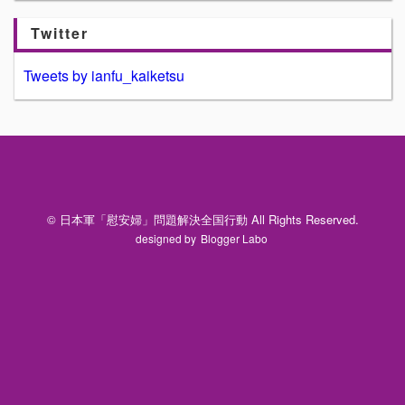
Twitter
Tweets by ianfu_kaiketsu
© 日本軍「慰安婦」問題解決全国行動 All Rights Reserved.
designed by
Blogger Labo