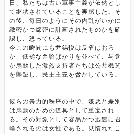
日、私たちは古い軍事主義が依然とし
て継承されていることを実感した。そ
の後、毎日のようにその内乱がいかに
緻密かつ綿密に計画されたものかを確
認し、怒っている。
今この瞬間にも尹錫悦は反省はおろ
か、低劣な弁論ばかりを並べて、与党
が扇動した激烈
支持者たちは公共機関
を襲撃し、民主主義を脅かしている。
彼らの暴力的秩序の中で、嫌悪と差別
は扇動のための道具として重宝され
る。その対象として容易かつ迅速に召
喚されるのは女性である。見慣れたこ