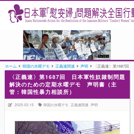
ホーム
韓国の水曜デモ
正義連関連
声明
〈正義連〉第1687
〈正義連〉第1687回 日本軍性奴隷制問題
解決のための定期水曜デモ 声明書（主
管：韓国性暴力相談所）
2025-02-15
韓国の水曜デモ
正義連関連
声明