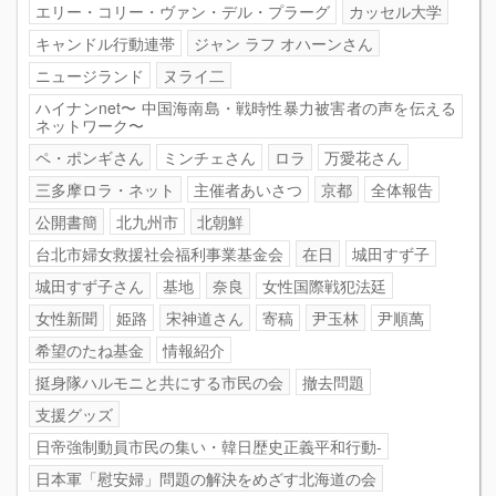
エリー・コリー・ヴァン・デル・プラーグ
カッセル大学
キャンドル行動連帯
ジャン ラフ オハーンさん
ニュージランド
ヌライ二
ハイナンnet〜 中国海南島・戦時性暴力被害者の声を伝える
ネットワーク〜
ペ・ポンギさん
ミンチェさん
ロラ
万愛花さん
三多摩ロラ・ネット
主催者あいさつ
京都
全体報告
公開書簡
北九州市
北朝鮮
台北市婦女救援社会福利事業基金会
在日
城田すず子
城田すず子さん
基地
奈良
女性国際戦犯法廷
女性新聞
姫路
宋神道さん
寄稿
尹玉林
尹順萬
希望のたね基金
情報紹介
挺身隊ハルモニと共にする市民の会
撤去問題
支援グッズ
日帝強制動員市民の集い・韓日歴史正義平和行動-
日本軍「慰安婦」問題の解決をめざす北海道の会