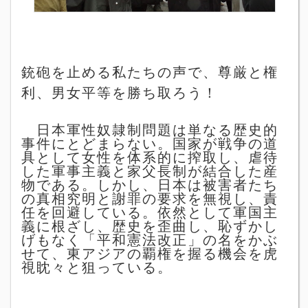
銃砲を止める私たちの声で、尊厳と権
利、男女平等を勝ち取ろう！
日本軍性奴隷制問題は単なる歴史的
事件にとどまらない。国家が戦争の道
具として女性を体系的に搾取し、虐待
した軍事主義と家父長制が結合した産
物である。しかし、日本は被害者たち
の真相究明と謝罪の要求を無視し、責
任を回避している。依然として軍国主
義に根ざし、歴史を歪曲し、恥ずかし
げもなく「平和憲法改正」の名をかぶ
せて、東アジアの覇権を握る機会を虎
視眈々と狙っている。