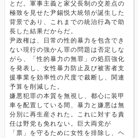
とだ。軍事主義と家父長制の交差点の
極致を見せた尹錫悦大統領が誕生した
背景であり、これまでの統治行為で助
長した結果だからだ。
尹政権は、日常の性的暴力を包含でき
ない現行の強かん罪の問題は否定しな
がら、「性的暴力の無罪」の処罰強化
を発表し、女性暴力防止及び被害者支
援事業を効率性の尺度で裁断し、関連
予算を削減した。
嫌悪犯罪の本質を無視し、都心に装甲
車を配置している間、暴力と嫌悪は無
分別に再生産された。これに対する責
任は野党も免れない。巨大両党が
「票」を守るために女性を排除し、ヘ