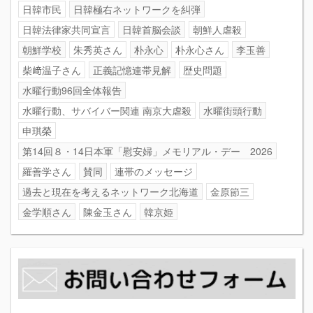
日韓市民
日韓極右ネットワークを糾弾
日韓法律家共同宣言
日韓首脳会談
朝鮮人虐殺
朝鮮学校
朱秀英さん
朴永心
朴永心さん
李玉善
柴﨑温子さん
正義記憶連帯見解
歴史問題
水曜行動96回全体報告
水曜行動、サバイバー関連 南京大虐殺
水曜街頭行動
申琪榮
第14回８・14日本軍「慰安婦」メモリアル・デー 2026
羅善学さん
賛同
連帯のメッセージ
過去と現在を考えるネットワーク北海道
金原節三
金学順さん
陳金玉さん
韓京姫