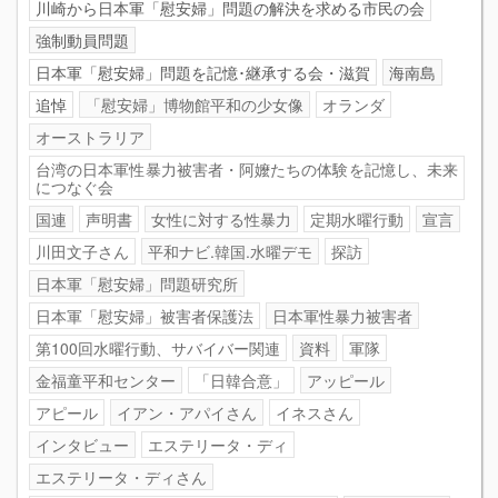
川崎から日本軍「慰安婦」問題の解決を求める市民の会
強制動員問題
日本軍「慰安婦」問題を記憶･継承する会・滋賀
海南島
追悼
「慰安婦」博物館平和の少女像
オランダ
オーストラリア
台湾の日本軍性暴力被害者・阿嬤たちの体験を記憶し、未来
につなぐ会
国連
声明書
女性に対する性暴力
定期水曜行動
宣言
川田文子さん
平和ナビ.韓国.水曜デモ
探訪
日本軍「慰安婦」問題研究所
日本軍「慰安婦」被害者保護法
日本軍性暴力被害者
第100回水曜行動、サバイバー関連
資料
軍隊
金福童平和センター
「日韓合意」
アッピール
アピール
イアン・アパイさん
イネスさん
インタビュー
エステリータ・ディ
エステリータ・ディさん