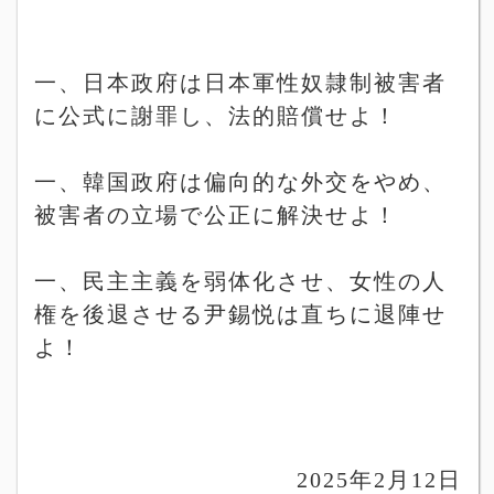
一、日本政府は日本軍性奴隷制被害者
に公式に謝罪し、法的賠償せよ！
一、韓国政府は偏向的な外交をやめ、
被害者の立場で公正に解決せよ！
一、民主主義を弱体化させ、女性の人
権を後退させる尹錫悦は直ちに退陣せ
よ！
2025
年
2
月
12
日