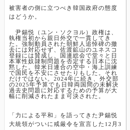
被害者の側に立つべき韓国政府の態度
はどうか。
尹錫悦（ユン・ソクヨル）政権は、
執権当初から親日外交で一貫してき
た。強制動員された朝鮮人追悼碑の撤
去には対応せず、佐渡鉱山のユネスコ
登録には賛成し、国連総会で堂々と日
本軍性奴隷制問題を否定する日本に沈
黙した。韓米日連合の空中・海上訓練
で国民を不安にさせたりもした。それ
だけではない。
2024
年に続き、外交部
の
2025
年予算でも日韓両国間の未解決
過去史問題に対応するための予算が大
幅に削減されたまま可決された。
「力による平和」を語ってきた尹錫悦
大統領がついに戒厳令を宣言した
12
月
3