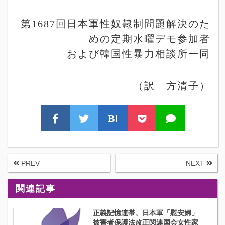
第
1687
回日本軍性奴隷制問題解決のた
めの定期水曜デモ参加者
および
韓国性暴力相談所一同
（訳 方清子）
B!
PREV
NEXT
関連記事
正義記憶連帯、日本軍「慰安婦」
被害者保護法改正関連国会女性家