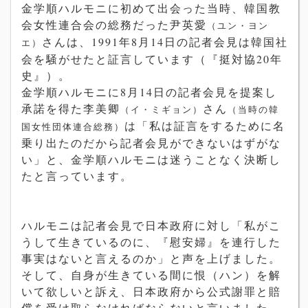
金学順ハルモニに初めて出会った当時、韓国教
会女性連合会の総務だった尹英愛
（ユン・ヨン
さんは、1991年8月14日の記者会見は韓国社
エ）
会を騒がせたと証言しています（『挺対協20年
史』）。
金学順ハルモニに8月14日の記者会見を提案し
承諾を得た李美卿
さん
（イ・ミギョン）
（当時の韓
は「私は証言をするために名
国女性団体連合総務）
乗り出たのだから記者会見ができないはずがな
い」と、金学順ハルモニは迷うことなく決断し
たと言っています。
ハルモニは記者会見で日本政府に対し「私がこ
うして生きているのに、『慰安婦』を連行した
事実はないと言えるのか」と声を上げました。
そして、自身が生きている間に恨（ハン）を解
いて欲しいと訴え、日本政府から公式謝罪と賠
償を受け取らなければならないと言いました。