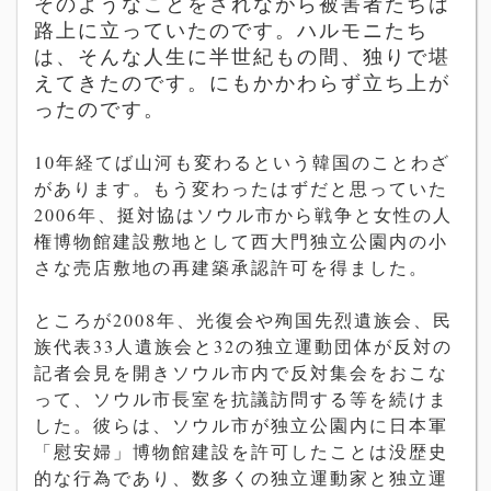
そのようなことをされながら被害者たちは
路上に立っていたのです。ハルモニたち
は、そんな人生に半世紀もの間、独りで堪
えてきたのです。にもかかわらず立ち上が
ったのです。
10年経てば山河も変わるという韓国のことわざ
があります。もう変わったはずだと思っていた
2006年、挺対協はソウル市から戦争と女性の人
権博物館建設敷地として西大門独立公園内の小
さな売店敷地の再建築承認許可を得ました。
ところが2008年、光復会や殉国先烈遺族会、民
族代表33人遺族会と32の独立運動団体が反対の
記者会見を開きソウル市内で反対集会をおこな
って、ソウル市長室を抗議訪問する等を続けま
した。彼らは、ソウル市が独立公園内に日本軍
「慰安婦」博物館建設を許可したことは没歴史
的な行為であり、数多くの独立運動家と独立運