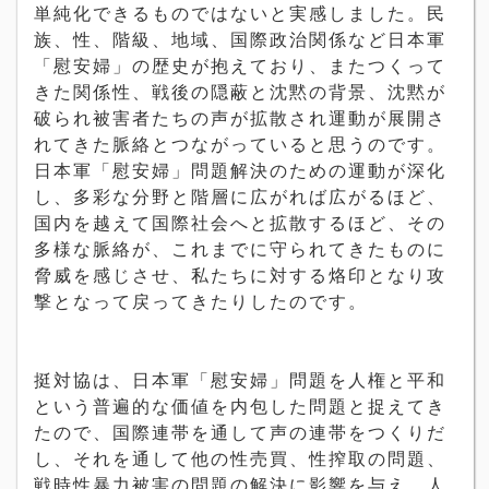
単純化できるものではないと実感しました。民
族、性、階級、地域、国際政治関係など日本軍
「慰安婦」の歴史が抱えており、またつくって
きた関係性、戦後の隠蔽と沈黙の背景、沈黙が
破られ被害者たちの声が拡散され運動が展開さ
れてきた脈絡とつながっていると思うのです。
日本軍「慰安婦」問題解決のための運動が深化
し、多彩な分野と階層に広がれば広がるほど、
国内を越えて国際社会へと拡散するほど、その
多様な脈絡が、これまでに守られてきたものに
脅威を感じさせ、私たちに対する烙印となり攻
撃となって戻ってきたりしたのです。
挺対協は、日本軍「慰安婦」問題を人権と平和
という普遍的な価値を内包した問題と捉えてき
たので、国際連帯を通して声の連帯をつくりだ
し、それを通して他の性売買、性搾取の問題、
戦時性暴力被害の問題の解決に影響を与え、人