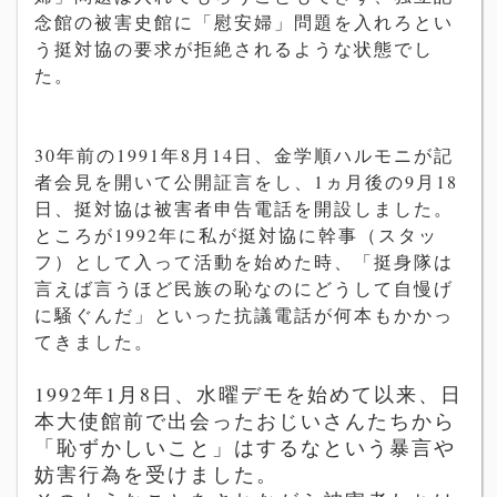
念館の被害史館に「慰安婦」問題を入れろとい
う挺対協の要求が拒絶されるような状態でし
た。
30年前の1991年8月14日、金学順ハルモニが記
者会見を開いて公開証言をし、1ヵ月後の9月18
日、挺対協は被害者申告電話を開設しました。
ところが1992年に私が挺対協に幹事（スタッ
フ）として入って活動を始めた時、「挺身隊は
言えば言うほど民族の恥なのにどうして自慢げ
に騒ぐんだ」といった抗議電話が何本もかかっ
てきました。
1992年1月8日、水曜デモを始めて以来、日
本大使館前で出会ったおじいさんたちから
「恥ずかしいこと」はするなという暴言や
妨害行為を受けました。