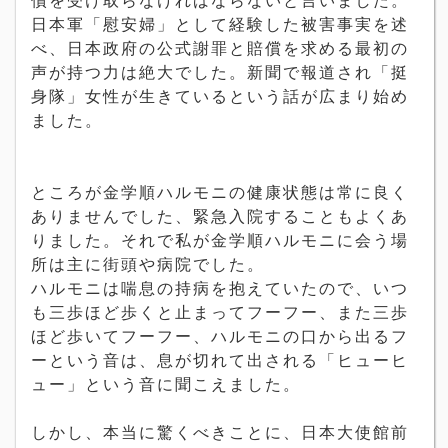
日本軍「慰安婦」として経験した被害事実を述
べ、日本政府の公式謝罪と賠償を求める最初の
声が持つ力は絶大でした。新聞で報道され「挺
身隊」女性が生きているという話が広まり始め
ました。
ところが金学順ハルモニの健康状態は常に良く
ありませんでした、緊急入院することもよくあ
りました。それで私が金学順ハルモニに会う場
所は主に街頭や病院でした。
ハルモニは喘息の持病を抱えていたので、いつ
も三歩ほど歩くと止まってフーフー、また三歩
ほど歩いてフーフー、ハルモニの口から出るフ
ーという音は、息が切れて出される「ヒューヒ
ュー」という音に聞こえました。
しかし、本当に驚くべきことに、日本大使館前