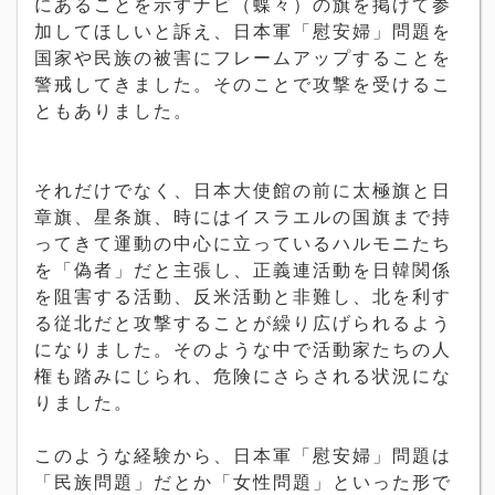
にあることを示すナビ（蝶々）の旗を掲げて参
加してほしいと訴え、日本軍「慰安婦」問題を
国家や民族の被害にフレームアップすることを
警戒してきました。そのことで攻撃を受けるこ
ともありました。
それだけでなく、日本大使館の前に太極旗と日
章旗、星条旗、時にはイスラエルの国旗まで持
ってきて運動の中心に立っているハルモニたち
を「偽者」だと主張し、正義連活動を日韓関係
を阻害する活動、反米活動と非難し、北を利す
る従北だと攻撃することが繰り広げられるよう
になりました。そのような中で活動家たちの人
権も踏みにじられ、危険にさらされる状況にな
りました。
このような経験から、日本軍「慰安婦」問題は
「民族問題」だとか「女性問題」といった形で