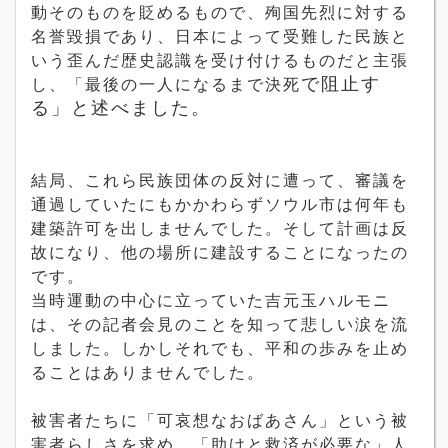
動そのものを貶めるもので、殉国先烈に対する
名誉毀損であり、日本によって受難した民族と
いう歪んだ歴史認識を受け付けるものだと主張
で阻止す
し、「最後の一人になるまで決死
る」と述べました。
結局、これら民族団体の反対に遭って、審議を
通過していたにもかかわらずソウル市は何年も
建築許可を出しませんでした。そして計画は反
故になり、他の場所に建設することになったの
です。
当時運動の中心に立っていた吉元玉ハルモニ
は、その記者会見のことを知って悲しい涙を流
しました。しかしそれでも、平和の歩みを止め
ることはありませんでした。
被害者たちに「可哀想なおばあさん」という被
害者らしさを求め、「助けと救済が必要な」人