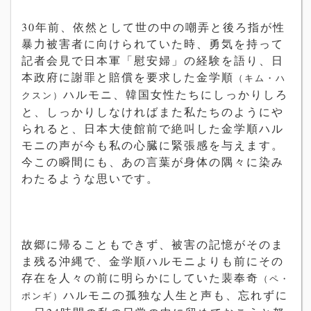
30年前、依然として世の中の嘲弄と後ろ指が性
暴力被害者に向けられていた時、勇気を持って
記者会見で日本軍「慰安婦」の経験を語り、日
本政府に謝罪と賠償を要求した金学順
（キム・ハ
ハルモニ、韓国女性たちにしっかりしろ
クスン）
と、しっかりしなければまた私たちのようにや
られると、日本大使館前で絶叫した金学順ハル
モニの声が今も私の心臓に緊張感を与えます。
今この瞬間にも、あの言葉が身体の隅々に染み
わたるような思いです。
故郷に帰ることもできず、被害の記憶がそのま
ま残る沖縄で、金学順ハルモニよりも前にその
存在を人々の前に明らかにしていた裴奉奇
（ペ・
ハルモニの孤独な人生と声も、忘れずに
ポンギ）