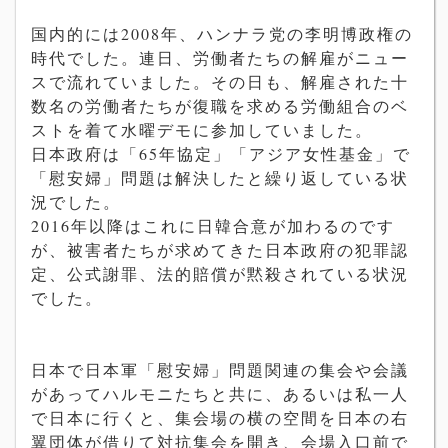
国内的には2008年、ハンナラ党の李明博政権の
時代でした。連日、労働者たちの解雇がニュー
スで流れていました。その日も、解雇された十
数名の労働者たちが復職を求める労働組合のベ
ストを着て水曜デモに参加していました。
日本政府は「65年協定」「アジア女性基金」で
「慰安婦」問題は解決したと繰り返している状
況でした。
2016年以降はこれに日韓合意が加わるのです
が、被害者たちが求めてきた日本政府の犯罪認
定、公式謝罪、法的賠償が黙殺されている状況
でした。
日本で日本軍「慰安婦」問題関連の集会や会議
があってハルモニたちと共に、あるいは私一人
で日本に行くと、集会場の横の空間を日本の右
翼団体が借りて対抗集会を開き、会場入口前で