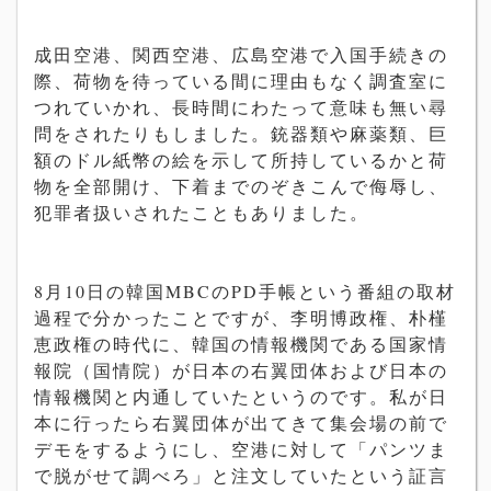
成田空港、関西空港、広島空港で入国手続きの
際、荷物を待っている間に理由もなく調査室に
つれていかれ、長時間にわたって意味も無い尋
問をされたりもしました。銃器類や麻薬類、巨
額のドル紙幣の絵を示して所持しているかと荷
物を全部開け、下着までのぞきこんで侮辱し、
犯罪者扱いされたこともありました。
8月10日の韓国MBCのPD手帳という番組の取材
過程で分かったことですが、李明博政権、朴槿
恵政権の時代に、韓国の情報機関である国家情
報院（国情院）が日本の右翼団体および日本の
情報機関と内通していたというのです。私が日
本に行ったら右翼団体が出てきて集会場の前で
デモをするようにし、空港に対して「パンツま
で脱がせて調べろ」と注文していたという証言