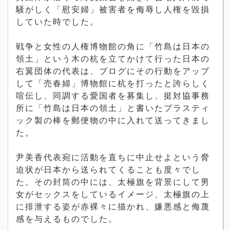
騒がしく「慰安婦」被害者を侮辱し人権を毀損
していた時でした。
戦争と女性の人権博物館の角に「竹島は日本の
領土」という木の杭を立てかけて行った日本の
右翼団体の代表は、ブログにその行動をアップ
して「売春婦」博物館に杭を打ったと誇らしく
喧伝し、同調する愛国者を募集し、挺対協事務
所に「竹島は日本の領土」と書いたプラスティ
ック製の棒を郵便物の中に入れて送ってきまし
た。
尹美香代表宛に活動を直ちに中止せよという脅
迫状が日本から送られてくることも度々でし
た。その封筒の中には、太極旗を背景にして男
女がセックスをしているイメージ、太極旗の上
に排泄する姿が赤裸々に描かれ、嫌悪感と侮蔑
感を与えるものでした。