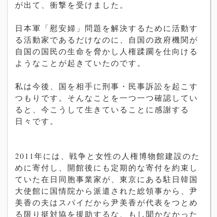
が出て、衝撃を受けました。
日本軍「慰安婦」問題を解決するために活動す
る活動家であるだけなのに、自国の政府機関が
自国の国民の生命を脅かし人権蹂躙を仕向ける
ようなことが起きていたのです。
私は今後、国を相手に刑事・民事訴訟を起こす
つもりです。そんなことを一つ一つ確認してい
ると、今こうして生きていることに感謝する
日々です。
2011年には、戦争と女性の人権博物館建設のた
めに寄付し、開館後にも定期的な寄付を約束し
ていた在日同胞事業家が、東京にある駐日韓国
大使館に国情院から派遣された総領事から、尹
美香の夫はスパイだから尹美香が代表をつとめ
る限り挺対協を援助するな、もし聞かなかった