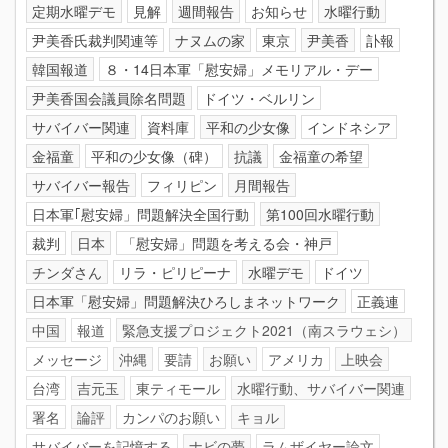
定期水曜デモ
見解
週間報告
お知らせ
水曜行動
尹美香氏裁判関連等
ナヌムの家
東京
尹美香
訃報
韓国報道
８・14日本軍「慰安婦」メモリアル・デー
尹美香国会議員除名問題
ドイツ・ベルリン
サバイバー関連
資料庫
平和の少女像
インドネシア
金福童
平和の少女像（碑）
抗議
金福童の希望
サバイバー報告
フィリピン
月間報告
日本軍｢慰安婦」問題解決全国行動
第100回水曜行動
裁判
日本
「慰安婦」問題を考える会・神戸
チンダさん
リラ・ピリピーナ
水曜デモ
ドイツ
日本軍「慰安婦」問題解決ひろしまネットワーク
正義連
中国
報道
緊急支援プロジェクト2021（南スラウェシ）
メッセージ
沖縄
要請
お願い
アメリカ
上映会
台湾
吉元玉
東ティモール
水曜行動、サバイバー関連
署名
論評
カンパのお願い
キョル
サバイバーを記憶する
ナビの夢
ラムザイヤー論文