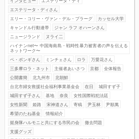
インタビュー
エステリータ・ディ
エステリータ・ディさん
エリー・コリー・ヴァン・デル・プラーグ
カッセル大学
キャンドル行動連帯
ジャン ラフ オハーンさん
ニュージランド
ヌライ二
ハイナンnet〜 中国海南島・戦時性暴力被害者の声を伝える
ネットワーク〜
ペ・ポンギさん
ミンチェさん
ロラ
万愛花さん
三多摩ロラ・ネット
主催者あいさつ
京都
全体報告
公開書簡
北九州市
北朝鮮
台北市婦女救援社会福利事業基金会
在日
城田すず子
城田すず子さん
基地
奈良
女性国際戦犯法廷
女性新聞
姫路
宋神道さん
寄稿
尹玉林
尹順萬
希望のたね基金
情報紹介
挺身隊ハルモニと共にする市民の会
撤去問題
支援グッズ