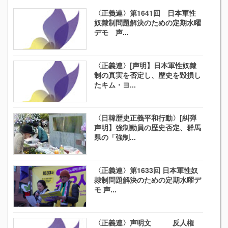
〈正義連〉第1641回 日本軍性
奴隷制問題解決のための定期水曜
デモ 声...
〈正義連〉[声明】日本軍性奴隷
制の真実を否定し、歴史を毀損し
たキム・ヨ...
〈日韓歴史正義平和行動〉[糾弾
声明】強制動員の歴史否定、群馬
県の「強制...
〈正義連〉第1633回 日本軍性奴
隷制問題解決のための定期水曜デ
モ 声...
〈正義連〉声明文 反人権