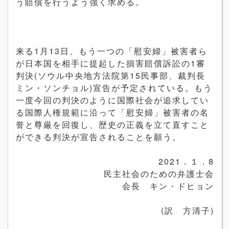
う賠償を行うよう強く求める。
来る1月13日、もう一つの「慰安婦」被害者ら
が日本国を相手に提起した損害賠償訴訟の1審
判決(ソウル中央地方法院第15民事部、裁判長
ミン・ソンチョル)宣告が予定されている。もう
一度今回の判決のように国際社会が追求してい
る国際人権規範に沿って「慰安婦」被害者の名
誉と尊厳を回復し、歴史の正義を立て直すこと
ができる判決が宣告されることを願う。
2021．１．8
民主社会のための弁護士会
会長 キン・ドヒョン
(訳 方清子)