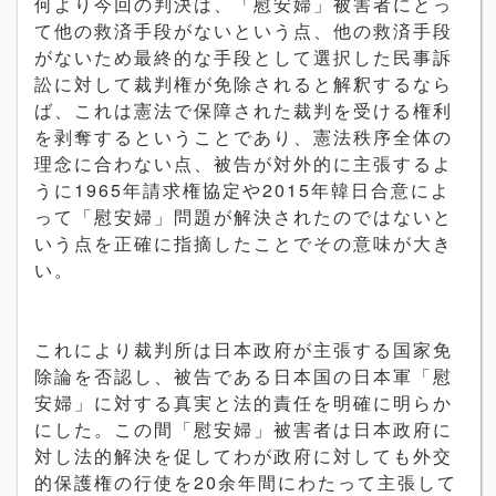
何より今回の判決は、「慰安婦」被害者にとっ
て他の救済手段がないという点、他の救済手段
がないため最終的な手段として選択した民事訴
訟に対して裁判権が免除されると解釈するなら
ば、これは憲法で保障された裁判を受ける権利
を剥奪するということであり、憲法秩序全体の
理念に合わない点、被告が対外的に主張するよ
うに1965年請求権協定や2015年韓日合意によ
って「慰安婦」問題が解決されたのではないと
いう点を正確に指摘したことでその意味が大き
い。
これにより裁判所は日本政府が主張する国家免
除論を否認し、被告である日本国の日本軍「慰
安婦」に対する真実と法的責任を明確に明らか
にした。この間「慰安婦」被害者は日本政府に
対し法的解決を促してわが政府に対しても外交
的保護権の行使を20余年間にわたって主張して