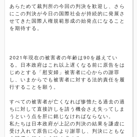
あらためて裁判所の今回の判決を歓迎し、さら
にこの判決が今日の国際社会が持続的に発展さ
せてきた国際人権規範形成の始発点になること
を期待する。
2021年現在の被害者の年齢は90を越えてい
る。日本政府はこれ以上遅くなる前に原告をは
じめとする「慰安婦」被害者に心からの謝罪
し、いまからでも被害者に対する法的責任を履
行することを願う。
すべての被害者が亡くなれば惨憺たる過去の過
ちに対して直接許しを請う機会さえ失ってしま
うという点を肝に銘じなければならない。
私たちは日本政府が上記の判決の結果を謙虚に
受け入れて原告に心より謝罪し、判決にともな