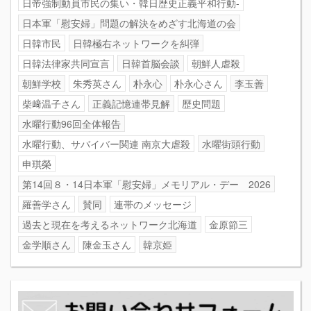
日帝強制動員市民の集い・韓日歴史正義平和行動-
日本軍「慰安婦」問題の解決をめざす北海道の会
日韓市民
日韓極右ネットワークを糾弾
日韓法律家共同宣言
日韓首脳会談
朝鮮人虐殺
朝鮮学校
朱秀英さん
朴永心
朴永心さん
李玉善
柴﨑温子さん
正義記憶連帯見解
歴史問題
水曜行動96回全体報告
水曜行動、サバイバー関連 南京大虐殺
水曜街頭行動
申琪榮
第14回８・14日本軍「慰安婦」メモリアル・デー 2026
羅善学さん
賛同
連帯のメッセージ
過去と現在を考えるネットワーク北海道
金原節三
金学順さん
陳金玉さん
韓京姫