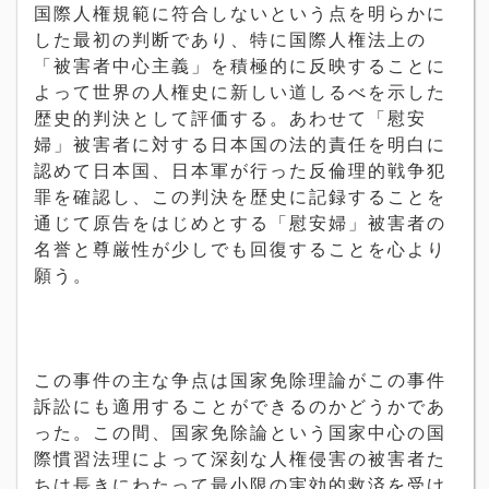
国際人権規範に符合しないという点を明らかに
した最初の判断であり、特に国際人権法上の
「被害者中心主義」を積極的に反映することに
よって世界の人権史に新しい道しるべを示した
歴史的判決として評価する。あわせて「慰安
婦」被害者に対する日本国の法的責任を明白に
認めて日本国、日本軍が行った反倫理的戦争犯
罪を確認し、この判決を歴史に記録することを
通じて原告をはじめとする「慰安婦」被害者の
名誉と尊厳性が少しでも回復することを心より
願う。
この事件の主な争点は国家免除理論がこの事件
訴訟にも適用することができるのかどうかであ
った。この間、国家免除論という国家中心の国
際慣習法理によって深刻な人権侵害の被害者た
ちは長きにわたって最小限の実効的救済を受け