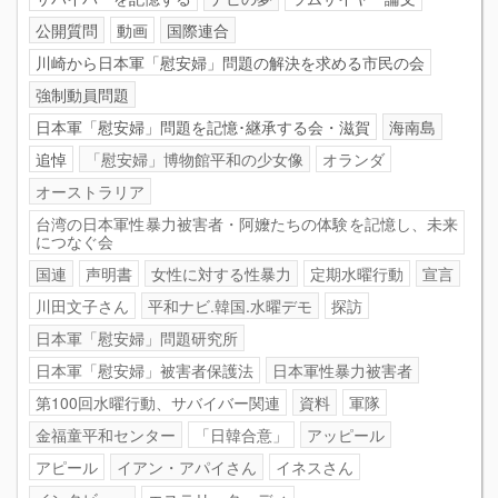
公開質問
動画
国際連合
川崎から日本軍「慰安婦」問題の解決を求める市民の会
強制動員問題
日本軍「慰安婦」問題を記憶･継承する会・滋賀
海南島
追悼
「慰安婦」博物館平和の少女像
オランダ
オーストラリア
台湾の日本軍性暴力被害者・阿嬤たちの体験を記憶し、未来
につなぐ会
国連
声明書
女性に対する性暴力
定期水曜行動
宣言
川田文子さん
平和ナビ.韓国.水曜デモ
探訪
日本軍「慰安婦」問題研究所
日本軍「慰安婦」被害者保護法
日本軍性暴力被害者
第100回水曜行動、サバイバー関連
資料
軍隊
金福童平和センター
「日韓合意」
アッピール
アピール
イアン・アパイさん
イネスさん