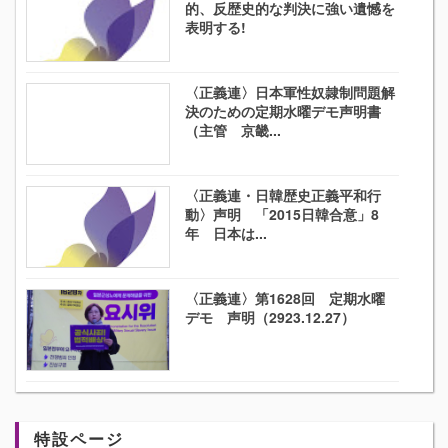
的、反歴史的な判決に強い遺憾を
表明する!
〈正義連〉日本軍性奴隷制問題解
決のための定期水曜デモ声明書
（主管 京畿...
〈正義連・日韓歴史正義平和行
動〉声明 「2015日韓合意」8
年 日本は...
〈正義連〉第1628回 定期水曜
デモ 声明（2923.12.27）
特設ページ