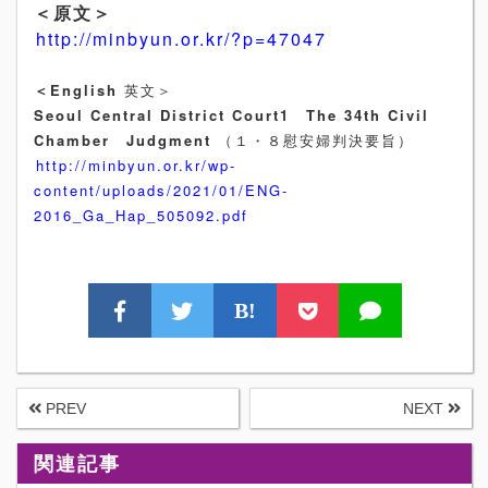
＜原文＞
http://minbyun.or.kr/?p=47047
＜English
英文＞
Seoul Central District Court1 The 34th Civil
Chamber Judgment
（１・８慰安婦判決要旨）
http://minbyun.or.kr/wp-
content/uploads/2021/01/ENG-
2016_Ga_Hap_505092.pdf
B!
PREV
NEXT
関連記事