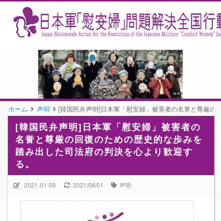
ホーム
声明
[韓国民弁声明]日本軍「慰安婦」被害者の名誉と尊厳
[韓国民弁声明]日本軍「慰安婦」被害者の
名誉と尊厳の回復のための歴史的な歩みを
踏み出した司法府の判決を心より歓迎す
る。
2021-01-09
2021/08/01
声明