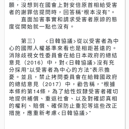
願，沒想到在國會上對安倍原首相給受害
者的謝罪信提問時，回答稱
“
根本沒有
”
。
直面加害事實和請求受害者原諒的態
度從開始就一點也沒有。
第三）
<
日韓協議
>
從以受害者為中
心的國際人權基準來看也是相距甚遠的。
消除歧視女性委員會在給日本政府的總結
意見（
2016
）中，對
<
日韓協議
>
沒有充
分採用
“
以受害者為中心的方法
”
表示擔
憂。並且
，
禁止拷問委員會在給韓國政府
的總結意見（
2017
）中，勸告稱，
“
根據
本條約第
14
條，為了給性奴隸受害者確切
地提供補償、重返社會、以及對確認真相
的權利、賠償、確保防止重犯等這些改正
措施，應重新考慮
<
日韓協議
>”