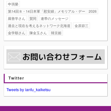
申琪榮
第14回８・14日本軍「慰安婦」メモリアル・デー 2026
羅善学さん
賛同
連帯のメッセージ
過去と現在を考えるネットワーク北海道
金原節三
金学順さん
陳金玉さん
韓京姫
Twitter
Tweets by ianfu_kaiketsu