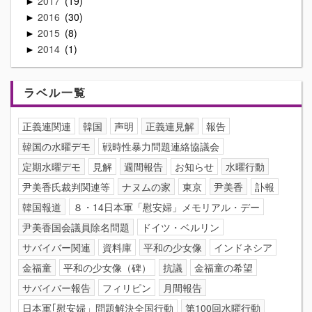
2017
19
►
2016
30
►
2015
8
►
2014
1
►
ラベル一覧
正義連関連
韓国
声明
正義連見解
報告
韓国の水曜デモ
戦時性暴力問題連絡協議会
定期水曜デモ
見解
週間報告
お知らせ
水曜行動
尹美香氏裁判関連等
ナヌムの家
東京
尹美香
訃報
韓国報道
８・14日本軍「慰安婦」メモリアル・デー
尹美香国会議員除名問題
ドイツ・ベルリン
サバイバー関連
資料庫
平和の少女像
インドネシア
金福童
平和の少女像（碑）
抗議
金福童の希望
サバイバー報告
フィリピン
月間報告
日本軍｢慰安婦」問題解決全国行動
第100回水曜行動