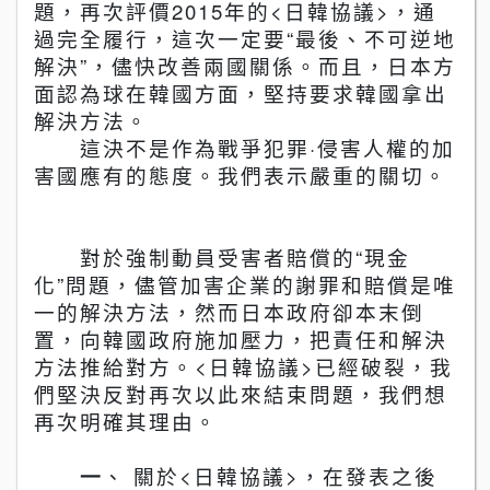
題，再次評價
2015
年的
<
日韓協議
>
，通
過完全履行，這次一定要
“
最後、不可逆地
解決
”
，儘快改善兩國關係。而且，日本方
面認為球在韓國方面，堅持要求韓國拿出
解決方法。
這決不是作為戰爭犯罪
·
侵害人權的加
害國應有的態度。我們表示嚴重的關切。
對於強制動員受害者賠償的
“
現金
化
”
問題，儘管加害企業的謝罪和賠償是唯
一的解決方法，然而日本政府卻本末倒
置，向韓國政府施加壓力，把責任和解決
方法推給對方。
<
日韓協議
>
已經破裂，我
們堅決反對再次以此來結束問題，我們想
再次明確其理由。
一
、 關於
<
日韓協議
>
，在發表之後