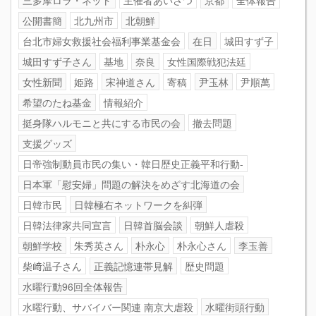
公開書簡
北九州市
北朝鮮
台北市婦女救援社会福利事業基金会
在日
城田すず子
城田すず子さん
基地
奈良
女性国際戦犯法廷
女性新聞
姫路
宋神道さん
寄稿
尹玉林
尹順萬
希望のたね基金
情報紹介
挺身隊ハルモニと共にする市民の会
撤去問題
支援グッズ
日帝強制動員市民の集い・韓日歴史正義平和行動-
日本軍「慰安婦」問題の解決をめざす北海道の会
日韓市民
日韓極右ネットワークを糾弾
日韓法律家共同宣言
日韓首脳会談
朝鮮人虐殺
朝鮮学校
朱秀英さん
朴永心
朴永心さん
李玉善
柴﨑温子さん
正義記憶連帯見解
歴史問題
水曜行動96回全体報告
水曜行動、サバイバー関連 南京大虐殺
水曜街頭行動