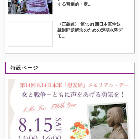
する普遍的・定...
〈正義連〉 第1581回日本軍性奴
隷制問題解決のための定期水曜デ
モ...
特設ページ