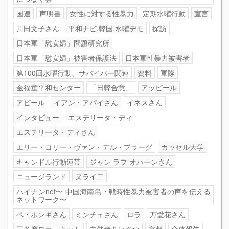
国連
声明書
女性に対する性暴力
定期水曜行動
宣言
川田文子さん
平和ナビ.韓国.水曜デモ
探訪
日本軍「慰安婦」問題研究所
日本軍「慰安婦」被害者保護法
日本軍性暴力被害者
第100回水曜行動、サバイバー関連
資料
軍隊
金福童平和センター
「日韓合意」
アッピール
アピール
イアン・アパイさん
イネスさん
インタビュー
エステリータ・ディ
エステリータ・ディさん
エリー・コリー・ヴァン・デル・プラーグ
カッセル大学
キャンドル行動連帯
ジャン ラフ オハーンさん
ニュージランド
ヌライ二
ハイナンnet〜 中国海南島・戦時性暴力被害者の声を伝える
ネットワーク〜
ペ・ポンギさん
ミンチェさん
ロラ
万愛花さん
三多摩ロラ・ネット
主催者あいさつ
京都
全体報告