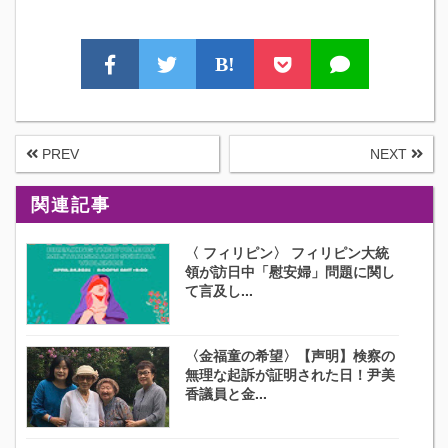
B!
PREV
NEXT
関連記事
〈 フィリピン〉 フィリピン大統
領が訪日中「慰安婦」問題に関し
て言及し...
〈金福童の希望〉【声明】検察の
無理な起訴が証明された日！尹美
香議員と金...