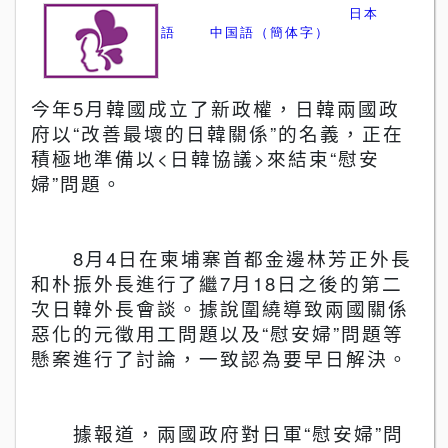
日本
語
中国語（簡体字）
今年
5
月韓國成立了新政權，日韓兩國政
府以
“
改善最壞的日韓關係
”
的名義，正在
積極地準備以
<
日韓協議
>
來結束
“
慰安
婦
”
問題。
8
月
4
日在柬埔寨首都金邊林芳正外長
和朴振外長進行了繼
7
月
18
日之後的第二
次日韓外長會談。據
說
圍繞導致兩國關係
惡化的元徵用工問題以及
“
慰安婦
”
問題等
懸案進行了討論，一致認為要早日解決。
據報道，兩國政府對日軍
“
慰安婦
”
問