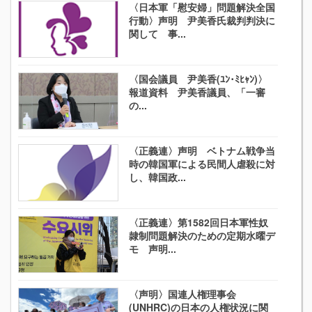
〈日本軍「慰安婦」問題解決全国
行動〉声明 尹美香氏裁判判決に
関して 事...
〈国会議員 尹美香(ﾕﾝ･ﾐﾋｬﾝ)〉
報道資料 尹美香議員、「一審
の...
〈正義連〉声明 ベトナム戦争当
時の韓国軍による民間人虐殺に対
し、韓国政...
〈正義連〉第1582回日本軍性奴
隷制問題解決のための定期水曜デ
モ 声明...
〈声明〉国連人権理事会
(UNHRC)の日本の人権状況に関