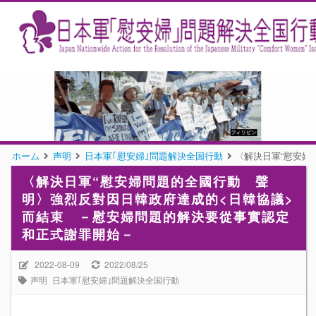
ホーム
声明
日本軍｢慰安婦｣問題解決全国行動
〈解決日軍“慰安婦
〈解決日軍“慰安婦問題的全國行動 聲
明〉強烈反對因日韓政府達成的<日韓協議>
而結束 －慰安婦問題的解決要從事實認定
和正式謝罪開始－
2022-08-09
2022/08/25
声明
日本軍｢慰安婦｣問題解決全国行動