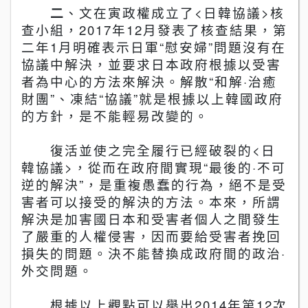
二
、文在寅政權成立了
<
日韓協議
>
核
查
小組，
2017
年
12
月發表了核
查
結果
，第
二年
1
月明確表示日軍
“
慰安婦
”
問題沒有在
協議中解決，並要求日本政府根據以受害
者為中心的方法來解決。解散
“
和解
·
治癒
財團
”
、凍結
“
協議
”
就是根據以上韓國政府
的方針，是不能輕易改變的。
復活並使之完全履行已經破裂的
<
日
韓協議
>
，從而在政府間實現
“
最後的
·
不可
逆的解決
”
，是重複愚蠢的行為，
絕
不是受
害者可以接受的解決的方法。本來，所謂
解決是加害國日本和受害者個人之間發生
了嚴重的人權侵害，因而要給受害者挽回
損失的問題。決不能替換成政府間的政治
·
外交問題。
根據以上觀點可以舉出
2014
年第
12
次