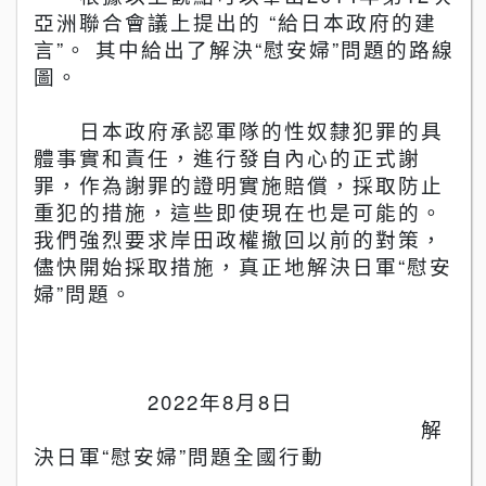
亞洲聯合會議上提出的
“
給日本政府的建
言
”
。 其中給出了解決
“
慰安婦
”
問題的路線
圖。
日本政府承認軍隊的性奴隸犯罪的具
體事實和責任，進行發自
內
心的正式謝
罪，作為謝罪的證明實施賠償，採取防止
重犯的措施，這些即使現在也是可能的。
我們強烈要求岸田政權撤回以前的對策，
儘快開始採取措施，真正地解決日軍
“
慰安
婦
”
問題。
2022
年
8
月
8
日
解
決日軍
“
慰安婦
”
問題全國行動