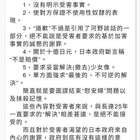
1
、沒有明示受害事實。
2
、使對方保證不使用性奴隸的表
現。
3
、
“
道歉
”
不過是引用了河野談話的一
部分，
絕
不能
說
是受害者要求的基於加害
事實的誠懇的謝罪
。
4
、關於十億日元，日本政府斷言稱
“
不是賠償
”
。
5
、要求妥當解決
(
撤去
)
少女像。
6
、單方面強求
“
最後的、不可逆的解
決
”
。
簡直就是要圖謀結束
“
慰安婦
”
問題以
及抹殺記憶。
這些
內
容對受害者來
說
，與長達
25
年
一直要求的
“
解決
”
相差甚遠，是
絕
不能接
受的
。
而且對於受害者渴望的日本政府來自
內
心的謝罪，政府到底有沒有這樣的意