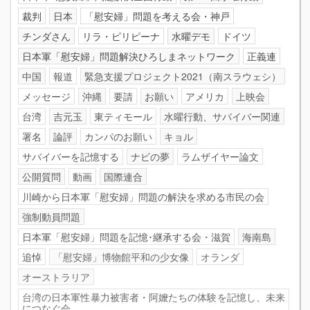
裁判
日本
「慰安婦」問題を考える会・神戸
チンダさん
リラ・ピリピーナ
水曜デモ
ドイツ
日本軍「慰安婦」問題解決ひろしまネットワーク
正義連
中国
報道
緊急支援プロジェクト2021（南スラウェシ）
メッセージ
沖縄
要請
お願い
アメリカ
上映会
台湾
吉元玉
東ティモール
水曜行動、サバイバー関連
署名
論評
カンパのお願い
キョル
サバイバーを記憶する
ナビの夢
ラムザイヤー論文
公開質問
動画
国際連合
川崎から日本軍「慰安婦」問題の解決を求める市民の会
強制動員問題
日本軍「慰安婦」問題を記憶･継承する会・滋賀
海南島
追悼
「慰安婦」博物館平和の少女像
オランダ
オーストラリア
台湾の日本軍性暴力被害者・阿嬤たちの体験を記憶し、未来
につなぐ会