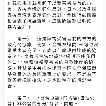
在韓國馬上就引起了以受害者為首的市
民、支援團體的強烈反對，日本以及各國
支援團體也表示強烈反對，全國行動團體
也發表了抗議聲明。這些問題都已明確，
其
內
容如下
。
第一） 這是無視受害者們的單方的
政府間協議。例如，金福童追問
“
一句也沒
跟受害者商量，到底以什麼理由達成的協
議？
”
，李善玉生氣地
說
“
金錢封不住我們
的口
”
。這種無視受害者的只重速度的協
議，其背景中有推進遠東地區安全保障戰
略為目的的美國軍事上的要求，不是為了
受害者挽回損失。這也跟現在的情況重
合。
第二）
<
日韓協議
>
的
內
容
(
包括公
開和非公開的部分
)
有以下問題。