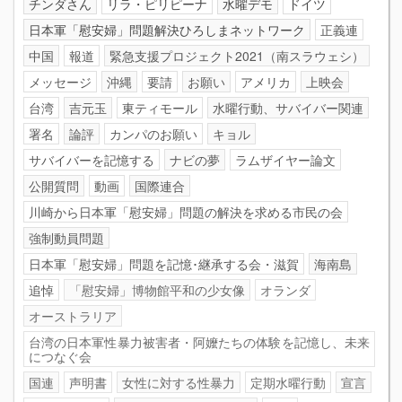
チンダさん
リラ・ピリピーナ
水曜デモ
ドイツ
日本軍「慰安婦」問題解決ひろしまネットワーク
正義連
中国
報道
緊急支援プロジェクト2021（南スラウェシ）
メッセージ
沖縄
要請
お願い
アメリカ
上映会
台湾
吉元玉
東ティモール
水曜行動、サバイバー関連
署名
論評
カンパのお願い
キョル
サバイバーを記憶する
ナビの夢
ラムザイヤー論文
公開質問
動画
国際連合
川崎から日本軍「慰安婦」問題の解決を求める市民の会
強制動員問題
日本軍「慰安婦」問題を記憶･継承する会・滋賀
海南島
追悼
「慰安婦」博物館平和の少女像
オランダ
オーストラリア
台湾の日本軍性暴力被害者・阿嬤たちの体験を記憶し、未来
につなぐ会
国連
声明書
女性に対する性暴力
定期水曜行動
宣言