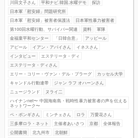
川田文子さん
平和ナビ.韓国.水曜デモ
探訪
日本軍「慰安婦」問題研究所
日本軍「慰安婦」被害者保護法
日本軍性暴力被害者
第100回水曜行動、サバイバー関連
資料
軍隊
金福童平和センター
「日韓合意」
アッピール
アピール
イアン・アパイさん
イネスさん
インタビュー
エステリータ・ディ
エステリータ・ディさん
エリー・コリー・ヴァン・デル・プラーグ
カッセル大学
キャンドル行動連帯
ジャン ラフ オハーンさん
ニュージランド
ヌライ二
ハイナンnet〜 中国海南島・戦時性暴力被害者の声を伝える
ネットワーク〜
ペ・ポンギさん
ミンチェさん
ロラ
万愛花さん
三多摩ロラ・ネット
主催者あいさつ
京都
全体報告
公開書簡
北九州市
北朝鮮