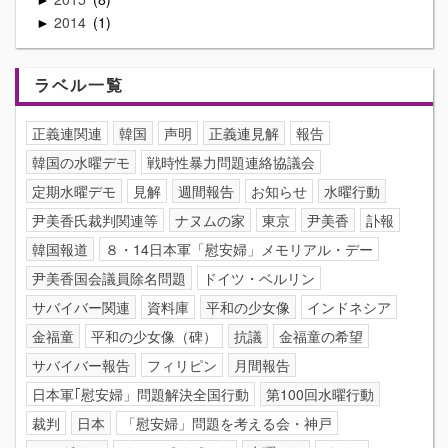
2014
1
►
ラベル一覧
正義連関連
韓国
声明
正義連見解
報告
韓国の水曜デモ
戦時性暴力問題連絡協議会
定期水曜デモ
見解
週間報告
お知らせ
水曜行動
尹美香氏裁判関連等
ナヌムの家
東京
尹美香
訃報
韓国報道
８・14日本軍「慰安婦」メモリアル・デー
尹美香国会議員除名問題
ドイツ・ベルリン
サバイバー関連
資料庫
平和の少女像
インドネシア
金福童
平和の少女像（碑）
抗議
金福童の希望
サバイバー報告
フィリピン
月間報告
日本軍｢慰安婦」問題解決全国行動
第100回水曜行動
裁判
日本
「慰安婦」問題を考える会・神戸