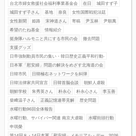
台北市婦女救援社会福利事業基金会
在日
城田すず子
城田すず子さん
基地
奈良
女性国際戦犯法廷
女性新聞
姫路
宋神道さん
寄稿
尹玉林
尹順萬
希望のたね基金
情報紹介
挺身隊ハルモニと共にする市民の会
撤去問題
支援グッズ
日帝強制動員市民の集い・韓日歴史正義平和行動-
日本軍「慰安婦」問題の解決をめざす北海道の会
日韓市民
日韓極右ネットワークを糾弾
日韓法律家共同宣言
日韓首脳会談
朝鮮人虐殺
朝鮮学校
朱秀英さん
朴永心
朴永心さん
李玉善
柴﨑温子さん
正義記憶連帯見解
歴史問題
水曜行動96回全体報告
水曜行動、サバイバー関連 南京大虐殺
水曜街頭行動
申琪榮
第14回８・14日本軍「慰安婦」メモリアル・デー 2026