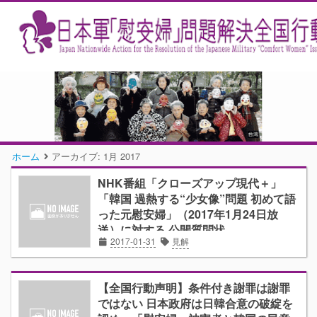
ホーム
アーカイブ:
1月 2017
NHK番組「クローズアップ現代＋」
「韓国 過熱する“少女像”問題 初めて語
った元慰安婦」（2017年1月24日放
送）に対する 公開質問状
2017-01-31
見解
【全国行動声明】条件付き謝罪は謝罪
ではない 日本政府は日韓合意の破綻を