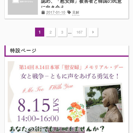
認め、「慰安婦」被害者と韓国の民意
に向き合え
2017-01-10
見解
...
1
2
3
167
特設ページ