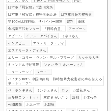
日本軍「慰安婦」問題研究所
日本軍「慰安婦」被害者保護法
日本軍性暴力被害者
第100回水曜行動、サバイバー関連
資料
軍隊
金福童平和センター
「日韓合意」
アッピール
アピール
イアン・アパイさん
イネスさん
インタビュー
エステリータ・ディ
エステリータ・ディさん
エリー・コリー・ヴァン・デル・プラーグ
カッセル大学
キャンドル行動連帯
ジャン ラフ オハーンさん
ニュージランド
ヌライ二
ハイナンnet〜 中国海南島・戦時性暴力被害者の声を伝える
ネットワーク〜
ペ・ポンギさん
ミンチェさん
ロラ
万愛花さん
三多摩ロラ・ネット
主催者あいさつ
京都
全体報告
公開書簡
北九州市
北朝鮮