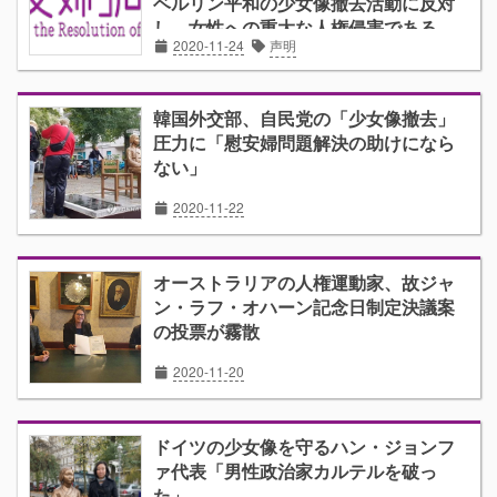
ベルリン平和の少女像撤去活動に反対
し 女性への重大な人権侵害である
2020-11-24
声明
「日本軍『慰安婦』」問題の解決を目
指す
韓国外交部、自民党の「少女像撤去」
圧力に「慰安婦問題解決の助けになら
ない」
2020-11-22
オーストラリアの人権運動家、故ジャ
ン・ラフ・オハーン記念日制定決議案
の投票が霧散
2020-11-20
ドイツの少女像を守るハン・ジョンフ
ァ代表「男性政治家カルテルを破っ
た」