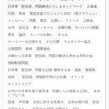
日本軍「慰安婦」問題解決ひろしまネットワーク
正義連
中国
報道
緊急支援プロジェクト2021（南スラウェシ）
メッセージ
沖縄
要請
お願い
アメリカ
上映会
台湾
吉元玉
東ティモール
水曜行動、サバイバー関連
署名
論評
カンパのお願い
キョル
サバイバーを記憶する
ナビの夢
ラムザイヤー論文
公開質問
動画
国際連合
川崎から日本軍「慰安婦」問題の解決を求める市民の会
強制動員問題
日本軍「慰安婦」問題を記憶･継承する会・滋賀
海南島
追悼
「慰安婦」博物館平和の少女像
オランダ
オーストラリア
台湾の日本軍性暴力被害者・阿嬤たちの体験を記憶し、未来
につなぐ会
国連
声明書
女性に対する性暴力
定期水曜行動
宣言
川田文子さん
平和ナビ.韓国.水曜デモ
探訪