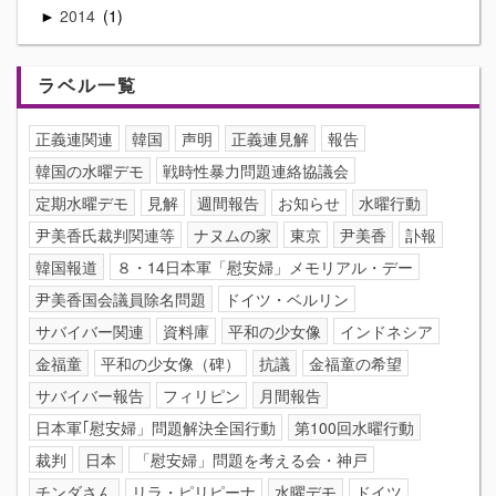
2014
1
►
ラベル一覧
正義連関連
韓国
声明
正義連見解
報告
韓国の水曜デモ
戦時性暴力問題連絡協議会
定期水曜デモ
見解
週間報告
お知らせ
水曜行動
尹美香氏裁判関連等
ナヌムの家
東京
尹美香
訃報
韓国報道
８・14日本軍「慰安婦」メモリアル・デー
尹美香国会議員除名問題
ドイツ・ベルリン
サバイバー関連
資料庫
平和の少女像
インドネシア
金福童
平和の少女像（碑）
抗議
金福童の希望
サバイバー報告
フィリピン
月間報告
日本軍｢慰安婦」問題解決全国行動
第100回水曜行動
裁判
日本
「慰安婦」問題を考える会・神戸
チンダさん
リラ・ピリピーナ
水曜デモ
ドイツ