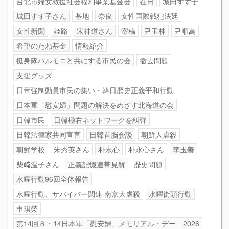
台北市婦女救援社会福利事業基金会
在日
城田すず子
城田すず子さん
基地
奈良
女性国際戦犯法廷
女性新聞
姫路
宋神道さん
寄稿
尹玉林
尹順萬
希望のたね基金
情報紹介
挺身隊ハルモニと共にする市民の会
撤去問題
支援グッズ
日帝強制動員市民の集い・韓日歴史正義平和行動-
日本軍「慰安婦」問題の解決をめざす北海道の会
日韓市民
日韓極右ネットワークを糾弾
日韓法律家共同宣言
日韓首脳会談
朝鮮人虐殺
朝鮮学校
朱秀英さん
朴永心
朴永心さん
李玉善
柴﨑温子さん
正義記憶連帯見解
歴史問題
水曜行動96回全体報告
水曜行動、サバイバー関連 南京大虐殺
水曜街頭行動
申琪榮
第14回８・14日本軍「慰安婦」メモリアル・デー 2026