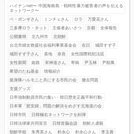
ハイナンnet〜 中国海南島・戦時性暴力被害者の声を伝える
ネットワーク〜
ペ・ポンギさん
ミンチェさん
ロラ
万愛花さん
三多摩ロラ・ネット
主催者あいさつ
京都
全体報告
公開書簡
北九州市
北朝鮮
台北市婦女救援社会福利事業基金会
在日
城田すず子
城田すず子さん
基地
奈良
女性国際戦犯法廷
女性新聞
姫路
宋神道さん
寄稿
尹玉林
尹順萬
希望のたね基金
情報紹介
挺身隊ハルモニと共にする市民の会
撤去問題
支援グッズ
日帝強制動員市民の集い・韓日歴史正義平和行動-
日本軍「慰安婦」問題の解決をめざす北海道の会
日韓市民
日韓極右ネットワークを糾弾
日韓法律家共同宣言
日韓首脳会談
朝鮮人虐殺
朝鮮学校
朱秀英さん
朴永心
朴永心さん
李玉善