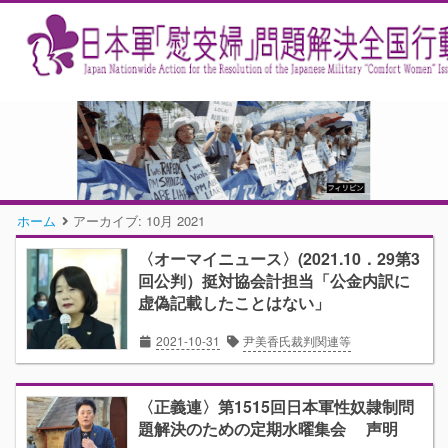
ホーム
アーカイブ:
10月 2021
〈オーマイニュース〉(2021.10．29第3
回公判）挺対協会計担当「公金内訳に
虚偽記載したことはない」
2021-10-31
尹美香氏裁判関連等
〈正義連〉第1515回日本軍性奴隷制問
題解決のための定期水曜集会 声明