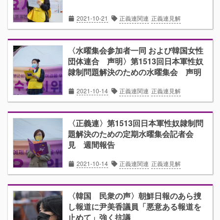
2021-10-21
正義連関連
正義連見解
〈水曜集会参加者一同 および韓国女性
団体連合 声明〉第1513回日本軍性奴
隷制問題解決のための水曜集会 声明
2021-10-14
正義連関連
正義連見解
〈正義連〉第1513回日本軍性奴隷制問
題解決のための定期水曜集会記者会
見 週間報告
2021-10-14
正義連関連
正義連見解
〈韓国 民衆の声〉朝鮮日報のあら捜
し報道に尹美香議員「悪意ある報道を
止めて」強く抗議