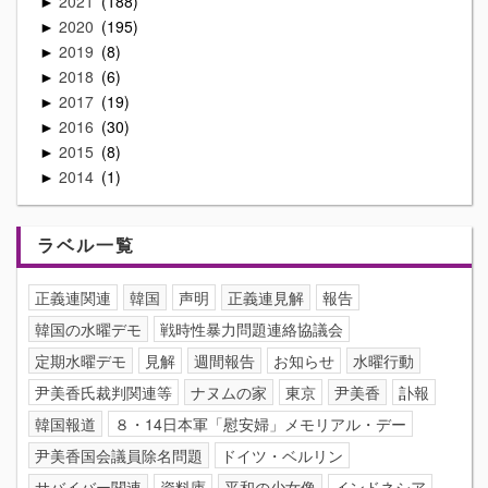
2021
188
►
2020
195
►
2019
8
►
2018
6
►
2017
19
►
2016
30
►
2015
8
►
2014
1
►
ラベル一覧
正義連関連
韓国
声明
正義連見解
報告
韓国の水曜デモ
戦時性暴力問題連絡協議会
定期水曜デモ
見解
週間報告
お知らせ
水曜行動
尹美香氏裁判関連等
ナヌムの家
東京
尹美香
訃報
韓国報道
８・14日本軍「慰安婦」メモリアル・デー
尹美香国会議員除名問題
ドイツ・ベルリン
サバイバー関連
資料庫
平和の少女像
インドネシア