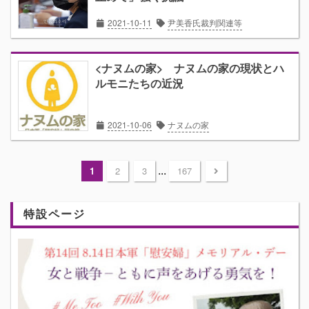
2021-10-11
尹美香氏裁判関連等
<ナヌムの家> ナヌムの家の現状とハ
ルモニたちの近況
2021-10-06
ナヌムの家
...
1
2
3
167
特設ページ