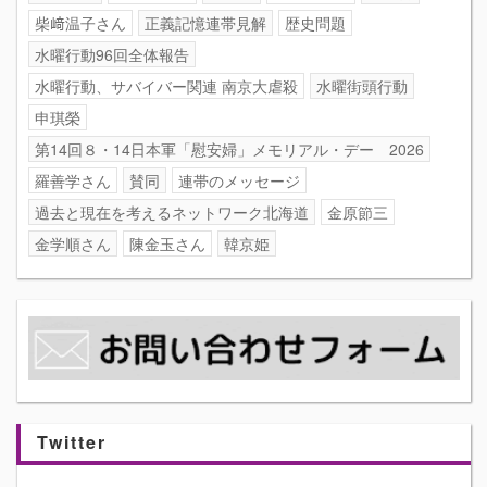
柴﨑温子さん
正義記憶連帯見解
歴史問題
水曜行動96回全体報告
水曜行動、サバイバー関連 南京大虐殺
水曜街頭行動
申琪榮
第14回８・14日本軍「慰安婦」メモリアル・デー 2026
羅善学さん
賛同
連帯のメッセージ
過去と現在を考えるネットワーク北海道
金原節三
金学順さん
陳金玉さん
韓京姫
Twitter