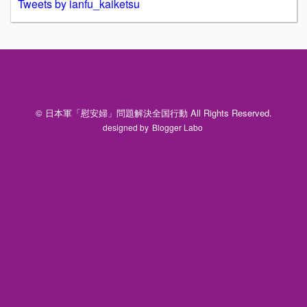
Tweets by ianfu_kaiketsu
© 日本軍「慰安婦」問題解決全国行動 All Rights Reserved.
designed by
Blogger Labo