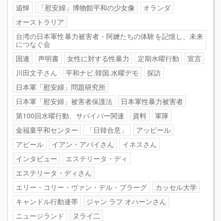
追悼
「慰安婦」博物館平和の少女像
オランダ
オーストラリア
台湾の日本軍性暴力被害者・阿嬤たちの体験を記憶し、未来
につなぐ会
国連
声明書
女性に対する性暴力
定期水曜行動
宣言
川田文子さん
平和ナビ.韓国.水曜デモ
探訪
日本軍「慰安婦」問題研究所
日本軍「慰安婦」被害者保護法
日本軍性暴力被害者
第100回水曜行動、サバイバー関連
資料
軍隊
金福童平和センター
「日韓合意」
アッピール
アピール
イアン・アパイさん
イネスさん
インタビュー
エステリータ・ディ
エステリータ・ディさん
エリー・コリー・ヴァン・デル・プラーグ
カッセル大学
キャンドル行動連帯
ジャン ラフ オハーンさん
ニュージランド
ヌライ二