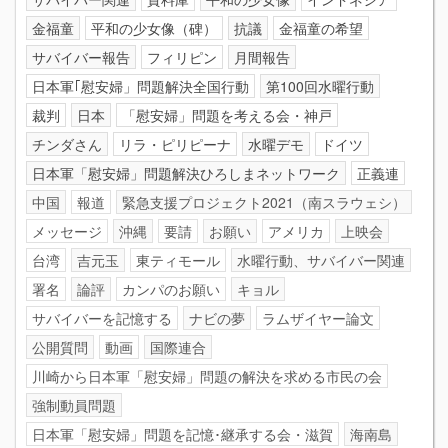
金福童
平和の少女像（碑）
抗議
金福童の希望
サバイバー報告
フィリピン
月間報告
日本軍｢慰安婦」問題解決全国行動
第100回水曜行動
裁判
日本
「慰安婦」問題を考える会・神戸
チンダさん
リラ・ピリピーナ
水曜デモ
ドイツ
日本軍「慰安婦」問題解決ひろしまネットワーク
正義連
中国
報道
緊急支援プロジェクト2021（南スラウェシ）
メッセージ
沖縄
要請
お願い
アメリカ
上映会
台湾
吉元玉
東ティモール
水曜行動、サバイバー関連
署名
論評
カンパのお願い
キョル
サバイバーを記憶する
ナビの夢
ラムザイヤー論文
公開質問
動画
国際連合
川崎から日本軍「慰安婦」問題の解決を求める市民の会
強制動員問題
日本軍「慰安婦」問題を記憶･継承する会・滋賀
海南島