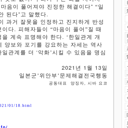
”
마음이
풀어져야
진정한
해결이다
“
일
”
안
된다
고 말했다
.
이 과거 잘못을 인정하고 진지하게 반성
것이다
.
피해자들이
“
마음이 풀어
”
질 때
성을 계속 표명해야 한다
. ‘
한일관계
개
게
양보와
포기를
강요하는
자세는
역사
‘
한일관계를
더
악화
’
시킬
수
있음을
명심
2021
1
13
년
월
일
일본군
’
위안부
’
문제해결전국행동
공동대표
양징자
,
시바 요코
021/01/18.html
nfo/