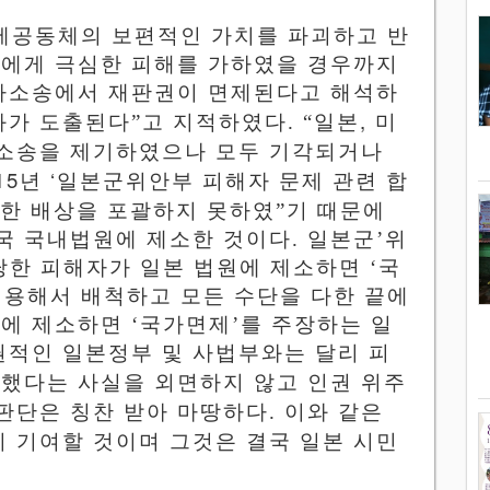
제공동체의 보편적인 가치를 파괴하고 반
에게 극심한 피해를 가하였을 경우까지
사소송에서 재판권이 면제된다고 해석하
,
과가 도출된다
”
고 지적하였다
. “
일본
미
소송을
제기하였으나
모두
기각되거나
15
‘
년
일본군위안부
피해자
문제
관련
합
대한
배상을
포괄하지
못하였
”
기 때문에
국 국내법원에 제소한 것이다
.
일본군
’
위
당한 피해자가 일본 법원에 제소하면
‘
국
적용해서 배척하고 모든 수단을 다한 끝에
원에 제소하면
‘
국가면제
’
를 주장하는 일
적인 일본정부 및 사법부와는 달리 피
소했다는 사실을 외면하지 않고
인권
위주
판단은
칭찬 받아 마땅하다
.
이와 같은
시
기여할
것이며 그것은 결국 일본 시민