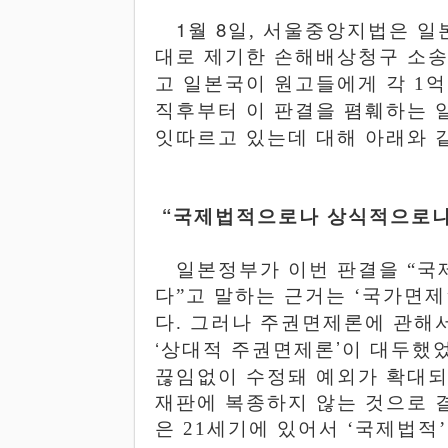
1
8
월
일
,
서울중앙지법은 일
대로 제기한 손해배상청구 소송
고 일본국이 원고들에게 각
1
억
직후부터 이 판결을
폄훼하는
잇따르고
있는데 대해 아래와 
“
국제법적으로나
상식적으로나
일본정부가 이번 판결을
“
국
다
”
고 말하는 근거는
‘
국가면제
다
.
그러나 주권면제론에 관해
‘
’
상대적
주권면제론
이
대두했
끊임없이
수정돼
예외가
확대되
재판에 복종하지 않는 것으로 
은
21
세기에 있어서
‘
국제법적
’