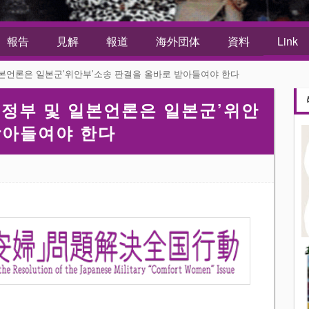
報告
見解
報道
海外団体
資料
Link
본언론은 일본군’위안부’소송 판결을 올바로 받아들여야 한다
정부 및 일본언론은 일본군’위안
받아들여야 한다