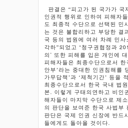
판결은
“
피고가 된 국가가 국
인권적 행위로 인하여 피해자들
도 최종적 수단으로 선택된 민
는 것은 불합리하고 부당한 결
국
등의
법원에
여러
차례
민사
“
20
각하
”
되었고
청구권협정과
’
의
또한
피해를
입은
개인에
피해자들은 최종수단으로서 한
안부
’
라는 중대한 인권침해를 
가무답책
’
과
‘
제척기간
’
등을 
최종수단으로서 한국 국내 법
본
.
이렇게 구태의연하고 비인권
해자들이 마지막 수단으로 제
의
판단을
보여준
한국
사법부
판단은 국제
인권
신장에
반드
들에게도 돌아올 것이다
.