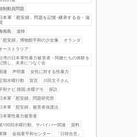
強制動員問題
日本軍「慰安婦」問題を記憶･継承する会・滋
賀
海南島
追悼
「慰安婦」博物館平和の少女像
オランダ
オーストラリア
台湾の日本軍性暴力被害者・阿嬤たちの体験を
記憶し、未来につなぐ会
国連
声明書
女性に対する性暴力
定期水曜行動
宣言
川田文子さん
平和ナビ.韓国.水曜デモ
探訪
日本軍「慰安婦」問題研究所
日本軍「慰安婦」被害者保護法
日本軍性暴力被害者
第100回水曜行動、サバイバー関連
資料
軍隊
金福童平和センター
「日韓合意」