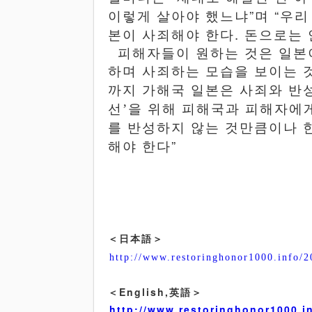
”
“
이렇게
살아야
했느냐
며
우리
.
본이
사죄해야
한다
돈으로는
피해자들이 원하는 것은 일본
하며 사죄하는 모습을 보이는 
까지 가해국 일본은 사죄와 반
선
’
을
위해
피해국과
피해자에
를
반성하지
않는
것만큼이나
”
해야
한다
＜
日本語＞
http://www.restoringhonor1000.info/2
＜English,英語＞
http://www.restoringhonor1000.i