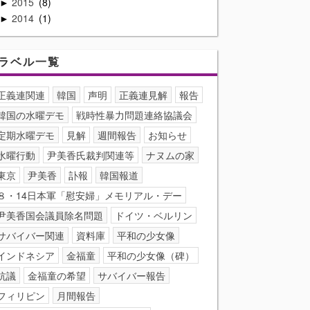
2015
8
►
2014
1
►
ラベル一覧
正義連関連
韓国
声明
正義連見解
報告
韓国の水曜デモ
戦時性暴力問題連絡協議会
定期水曜デモ
見解
週間報告
お知らせ
水曜行動
尹美香氏裁判関連等
ナヌムの家
東京
尹美香
訃報
韓国報道
８・14日本軍「慰安婦」メモリアル・デー
尹美香国会議員除名問題
ドイツ・ベルリン
サバイバー関連
資料庫
平和の少女像
インドネシア
金福童
平和の少女像（碑）
抗議
金福童の希望
サバイバー報告
フィリピン
月間報告