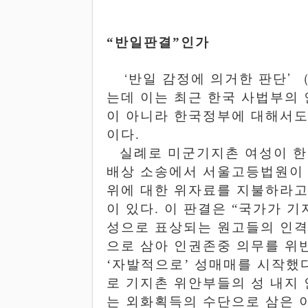
“
반일판결
”
인가
‘
’
반일
감정에
의거한
판단
는데 이는 최근 한국
사법부의
이
아니라
한국정부에
대해서
이다
.
실례로
미군기지촌 여성이 
배상 소송에서 서울고등법원이
위에 대한 위자료를 지불하라고
이 있다
.
이 판결은 “국가가
기
성으로
표상되는
원고들의
인
으로
삼아
인권존중
의무를
위
‘
자발적으로
’
성매매를 시작했
로
기지촌
위안부들의
성
내지
는
외화획득의
수단으로
삼은