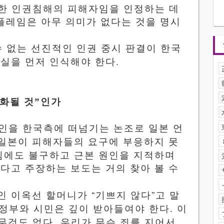
대한 인권침해의 피해자임을 인정하는 데
플레임은 아무 의미가 없다는 것을 명시
수
없는
선진적인
인권
중시
판결이
한국
사실을
먼저
인식해야 한다
.
화될 것
”
인가
인을 한국측에 떠넘기는 논조로 일본 언
일본이
피해자들의
요구에
부응하지
못
임에도 불구하고 근본 원인을 지적하며
다고 주장하는 보도는 거의 찾아 볼 수
“
”
람인 이옥선 할머니가
기쁘지
않다
고 말
정부와 시민은 깊이 받아들여야 한다
.
이
.
무것도
없다
우리가
무슨
죄를
지어서