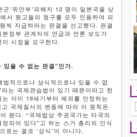
12
본군
’
위안부
’
피해자
명이 일본국을 상
에서 원고들의 청구를 모두 인용하여 피
원씩 지급하라는 판결을 선고했다
.
판결
일본정부 관계자의 언급과
언론 보도가
같이 시정을 요구한다
.
”
 있을 수 없는 판결
인가
.
제법적으로나 상식적으로나 있을 수 없
’
라는 국제관습법이 있기 때문이라고 한
19
서는 이미
세기부터
예외를
인정하는
었고 국제질서의
변동에 따라
이
원칙은
어 왔다
. “
국제법상 주권국가는 타국의
결정되어 있다
”
고 하는 스가 총리의 인식
으로는 결코
‘
상식
’
이 아니다
.