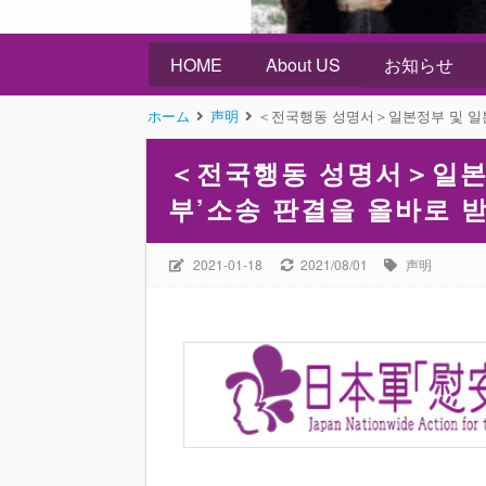
HOME
About US
お知らせ
ホーム
声明
＜전국행동 성명서＞일본정부 및 일
＜전국행동 성명서＞일본
부’소송 판결을 올바로 
2021-01-18
2021/08/01
声明