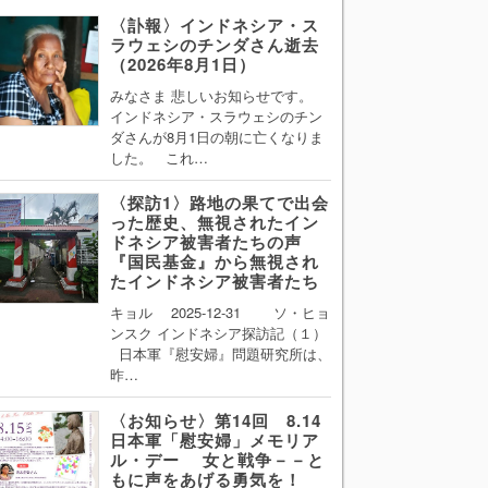
〈訃報〉インドネシア・ス
ラウェシのチンダさん逝去
（2026年8月1日）
みなさま 悲しいお知らせです。
インドネシア・スラウェシのチン
ダさんが8月1日の朝に亡くなりま
した。 これ…
〈探訪1〉路地の果てで出会
った歴史、無視されたイン
ドネシア被害者たちの声
『国民基金』から無視され
たインドネシア被害者たち
キョル 2025-12-31 ソ・ヒョ
ンスク インドネシア探訪記（１）
日本軍『慰安婦』問題研究所は、
昨…
〈お知らせ〉第14回 8.14
日本軍「慰安婦」メモリア
ル・デー 女と戦争－－と
もに声をあげる勇気を！