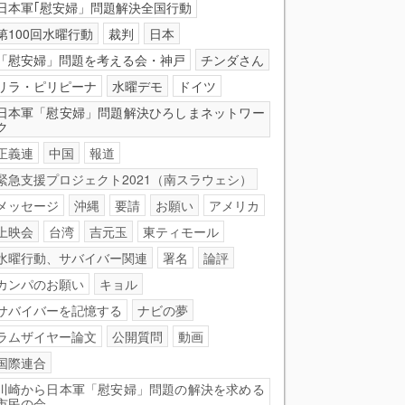
日本軍｢慰安婦」問題解決全国行動
第100回水曜行動
裁判
日本
「慰安婦」問題を考える会・神戸
チンダさん
リラ・ピリピーナ
水曜デモ
ドイツ
日本軍「慰安婦」問題解決ひろしまネットワー
ク
正義連
中国
報道
緊急支援プロジェクト2021（南スラウェシ）
メッセージ
沖縄
要請
お願い
アメリカ
上映会
台湾
吉元玉
東ティモール
水曜行動、サバイバー関連
署名
論評
カンパのお願い
キョル
サバイバーを記憶する
ナビの夢
ラムザイヤー論文
公開質問
動画
国際連合
川崎から日本軍「慰安婦」問題の解決を求める
市民の会