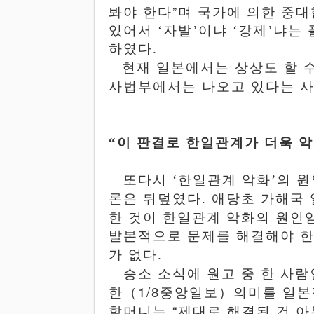
”
봐야
한다
며 국가에 의한 중
있어서
‘
자발
’
이냐
‘
강제
’
냐는 
하였다
.
현재
일본에서는
상상도 할
사법부에서는
나오고 있다는
“
이 판결로 한일관계가 더욱 악
또다시
‘
한일관계 악화
’
의 원
론은 뒤덮였다
.
애당초
가해국
한
것이
한일관계
악화의
원인
발본적으로 문제를 해결해야 한
가 없다
.
승소 소식에 원고 중 한 사
（
1/8
）
한
중앙일보
의미를 일본
“
할머니는
제대로
해결된
건
아