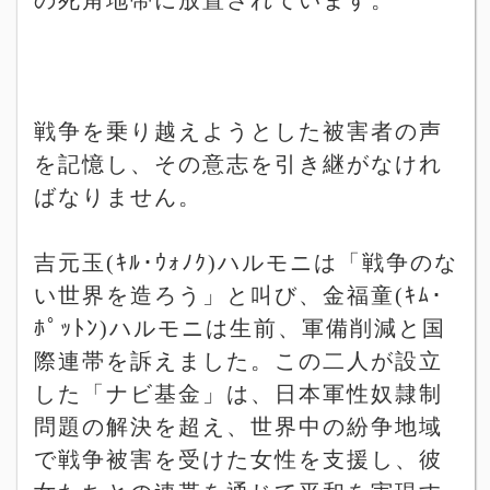
の死角地帯に放置されています。
戦争を乗り越えようとした被害者の声
を記憶し、その意志を引き継がなけれ
ばなりません。
吉元玉
(
ｷﾙ･ｳｫﾉｸ
)
ハルモニは「戦争のな
い世界を造ろう」と叫び、金福童
(
ｷﾑ･
ﾎﾟｯﾄﾝ
)
ハルモニは生前、軍備削減と国
際連帯を訴えました。この二人が設立
した「ナビ基金」は、日本軍性奴隷制
問題の解決を超え、世界中の紛争地域
で戦争被害を受けた女性を支援し、彼