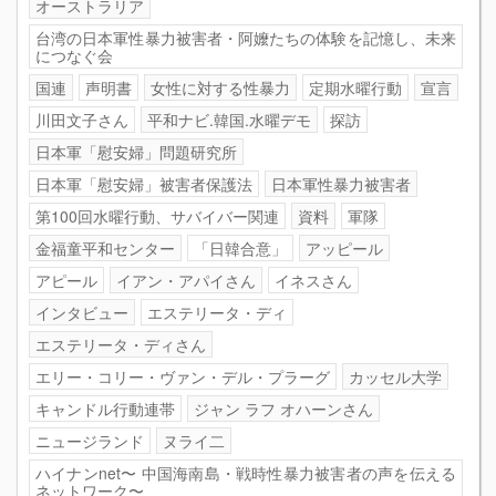
オーストラリア
台湾の日本軍性暴力被害者・阿嬤たちの体験を記憶し、未来
につなぐ会
国連
声明書
女性に対する性暴力
定期水曜行動
宣言
川田文子さん
平和ナビ.韓国.水曜デモ
探訪
日本軍「慰安婦」問題研究所
日本軍「慰安婦」被害者保護法
日本軍性暴力被害者
第100回水曜行動、サバイバー関連
資料
軍隊
金福童平和センター
「日韓合意」
アッピール
アピール
イアン・アパイさん
イネスさん
インタビュー
エステリータ・ディ
エステリータ・ディさん
エリー・コリー・ヴァン・デル・プラーグ
カッセル大学
キャンドル行動連帯
ジャン ラフ オハーンさん
ニュージランド
ヌライ二
ハイナンnet〜 中国海南島・戦時性暴力被害者の声を伝える
ネットワーク〜