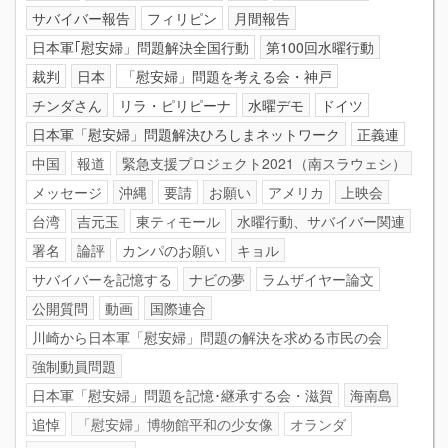
サバイバー報告
フィリピン
月間報告
日本軍｢慰安婦」問題解決全国行動
第100回水曜行動
裁判
日本
「慰安婦」問題を考える会・神戸
チンダさん
リラ・ピリピーナ
水曜デモ
ドイツ
日本軍「慰安婦」問題解決ひろしまネットワーク
正義連
中国
報道
緊急支援プロジェクト2021（南スラウェシ）
メッセージ
沖縄
要請
お願い
アメリカ
上映会
台湾
吉元玉
東ティモール
水曜行動、サバイバー関連
署名
論評
カンパのお願い
キョル
サバイバーを記憶する
ナビの夢
ラムザイヤー論文
公開質問
動画
国際連合
川崎から日本軍「慰安婦」問題の解決を求める市民の会
強制動員問題
日本軍「慰安婦」問題を記憶･継承する会・滋賀
海南島
追悼
「慰安婦」博物館平和の少女像
オランダ