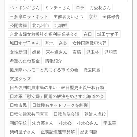
ペ・ポンギさん
ミンチェさん
ロラ
万愛花さん
三多摩ロラ・ネット
主催者あいさつ
京都
全体報告
公開書簡
北九州市
北朝鮮
台北市婦女救援社会福利事業基金会
在日
城田すず子
城田すず子さん
基地
奈良
女性国際戦犯法廷
女性新聞
姫路
宋神道さん
寄稿
尹玉林
尹順萬
希望のたね基金
情報紹介
挺身隊ハルモニと共にする市民の会
撤去問題
支援グッズ
日帝強制動員市民の集い・韓日歴史正義平和行動-
日本軍「慰安婦」問題の解決をめざす北海道の会
日韓市民
日韓極右ネットワークを糾弾
日韓法律家共同宣言
日韓首脳会談
朝鮮人虐殺
朝鮮学校
朱秀英さん
朴永心
朴永心さん
李玉善
柴﨑温子さん
正義記憶連帯見解
歴史問題