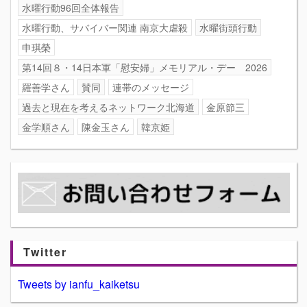
水曜行動96回全体報告
水曜行動、サバイバー関連 南京大虐殺
水曜街頭行動
申琪榮
第14回８・14日本軍「慰安婦」メモリアル・デー 2026
羅善学さん
賛同
連帯のメッセージ
過去と現在を考えるネットワーク北海道
金原節三
金学順さん
陳金玉さん
韓京姫
Twitter
Tweets by ianfu_kaiketsu