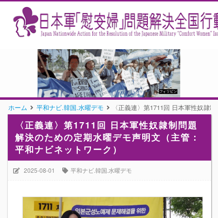
ホーム
平和ナビ.韓国.水曜デモ
〈正義連〉第1711回 日本軍性奴
〈正義連〉第1711回 日本軍性奴隷制問題
解決のための定期水曜デモ声明文（主管：
平和ナビネットワーク）
2025-08-01
平和ナビ.韓国.水曜デモ