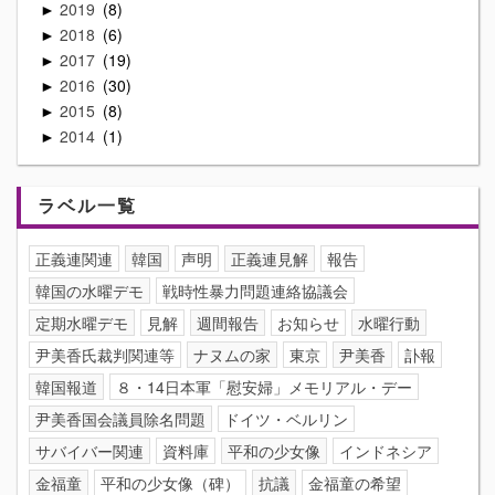
2019
8
►
2018
6
►
2017
19
►
2016
30
►
2015
8
►
2014
1
►
ラベル一覧
正義連関連
韓国
声明
正義連見解
報告
韓国の水曜デモ
戦時性暴力問題連絡協議会
定期水曜デモ
見解
週間報告
お知らせ
水曜行動
尹美香氏裁判関連等
ナヌムの家
東京
尹美香
訃報
韓国報道
８・14日本軍「慰安婦」メモリアル・デー
尹美香国会議員除名問題
ドイツ・ベルリン
サバイバー関連
資料庫
平和の少女像
インドネシア
金福童
平和の少女像（碑）
抗議
金福童の希望