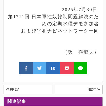
2025
年
7
月
30
日
第
1711
回 日本軍性奴隷制問題解決のた
めの定期水曜デモ参加者
および平和ナビネットワーク一同
（訳 権龍夫）
B!
PREV
NEXT
関連記事