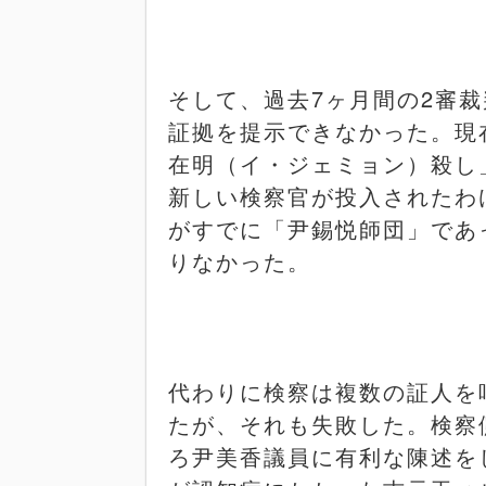
そして、過去
7
ヶ月間の
2
審裁
証拠を提示できなかった。現
在明（イ・ジェミョン）殺し
新しい検察官が投入されたわ
がすでに「尹錫悦師団」であ
りなかった。
代わりに検察は複数の証人を
たが、それも失敗した。検察
ろ尹美香議員に有利な陳述を