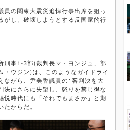
議員の関東大震災追悼行事出席を狙っ
るがし、破壊しようとする反国家的行
所刑事
1-3
部
(
裁判長マ・ヨンジュ、部
ム・ウジン
)
は、このようなガイドライ
えながら、尹美香議員の
1
審判決を大
判決にさらに失望し、怒りを禁じ得な
錫悦時代にも「それでもまさか」と期
いたからだ。