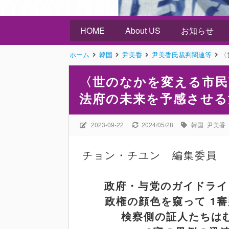
HOME
About US
お知らせ
ホーム
韓国
尹美香
尹美香氏裁判関連等
〈
〈世のなかを変える市民
法府の未来を予感させる
2023-09-22
2024/05/28
韓国
尹美香
チョン・チユン 編集委員 
政府・与党のガイドライ
政権の顔色を窺って
1
審
検察側の証人たちは