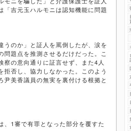
ルモニを騙した」と介護保護士を証人
は「吉元玉ハルモニは認知機能に問題
違うのか」と証人を罵倒したが、涙を
の問題点を推測させるだけだった。こ
検察の意向通りに証言せず、また
4
人
を拒否し、協力しなかった。このよう
ろ尹美香議員の無実を裏付ける根拠と
は、
1
審で有罪となった部分を覆すた