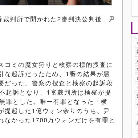
等裁判所で開かれた
2
審判決公判後 尹
スコミの魔女狩りと検察の標的捜査に
引な起訴だったため、
1
審の結果が悪
要だった。警察の捜査と検察の起訴段
不起訴となり、
1
審裁判所は検察が提
無罪とした。唯一有罪となった「横
が提起した
1
億ウォン余りのうち、尹
れなかった
1700
万ウォンだけを有罪と