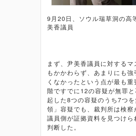
9
月
20
日、ソウル瑞草洞の高
美香議員
まず、尹美香議員に対するマ
もかかわらず、あまりにも強
くなかったという点が最も重
階ですでに
12
の容疑が無罪と
起した
8
つの容疑のうち
7
つを
領」容疑でも、裁判所は検察
議員側が証拠資料を見つけら
判断した。