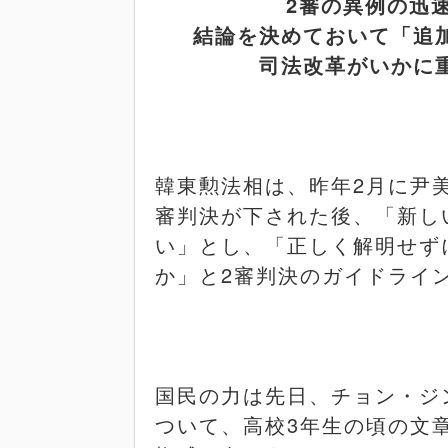
2
審の異例の迅
結論を決めておいて「追
司法改革がいかに
韓東勲法相は、昨年
2
月に尹
審判決が下された後、「新し
い」とし、「正しく解明せず
か」と
2
審判決のガイドライ
国民の力は先日、チョン・ジ
ついて、高校
3
年生の頃の文