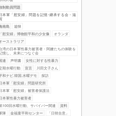
強制動員問題
日本軍「慰安婦」問題を記憶･継承する会・滋
賀
海南島
追悼
「慰安婦」博物館平和の少女像
オランダ
オーストラリア
台湾の日本軍性暴力被害者・阿嬤たちの体験を
記憶し、未来につなぐ会
国連
声明書
女性に対する性暴力
定期水曜行動
宣言
川田文子さん
平和ナビ.韓国.水曜デモ
探訪
日本軍「慰安婦」問題研究所
日本軍「慰安婦」被害者保護法
日本軍性暴力被害者
第100回水曜行動、サバイバー関連
資料
軍隊
金福童平和センター
「日韓合意」