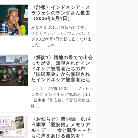
〈訃報〉インドネシア・ス
ラウェシのチンダさん逝去
（2026年8月1日）
みなさま 悲しいお知らせです。
インドネシア・スラウェシのチン
ダさんが8月1日の朝に亡くなりま
した。 これ…
〈探訪1〉路地の果てで出会
った歴史、無視されたイン
ドネシア被害者たちの声
『国民基金』から無視され
たインドネシア被害者たち
キョル 2025-12-31 ソ・ヒョ
ンスク インドネシア探訪記（１）
日本軍『慰安婦』問題研究所は、
昨…
〈お知らせ〉第14回 8.14
日本軍「慰安婦」メモリア
ル・デー 女と戦争－－と
もに声をあげる勇気を！