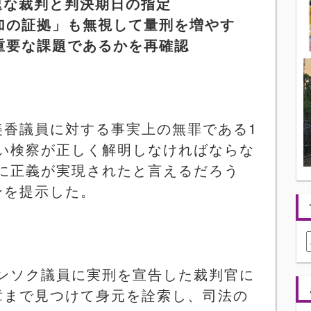
速な裁判と判決期日の指定
加の証拠」も無視して量刑を増やす
重要な課題であるかを再確認
美香議員に対する事実上の無罪である
1
い検察が正しく解明しなければならな
に正義が実現されたと言えるだろう
ンを提示した。
ンソク議員に実刑を宣告した裁判官に
章まで見つけて身元を詮索し、司法の