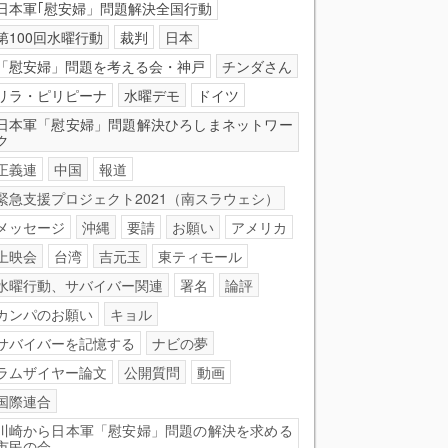
日本軍｢慰安婦」問題解決全国行動
第100回水曜行動
裁判
日本
「慰安婦」問題を考える会・神戸
チンダさん
リラ・ピリピーナ
水曜デモ
ドイツ
日本軍「慰安婦」問題解決ひろしまネットワー
ク
正義連
中国
報道
緊急支援プロジェクト2021（南スラウェシ）
メッセージ
沖縄
要請
お願い
アメリカ
上映会
台湾
吉元玉
東ティモール
水曜行動、サバイバー関連
署名
論評
カンパのお願い
キョル
サバイバーを記憶する
ナビの夢
ラムザイヤー論文
公開質問
動画
国際連合
川崎から日本軍「慰安婦」問題の解決を求める
市民の会