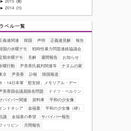
2015
8
►
2014
1
►
ラベル一覧
正義連関連
韓国
声明
正義連見解
報告
韓国の水曜デモ
戦時性暴力問題連絡協議会
定期水曜デモ
見解
週間報告
お知らせ
水曜行動
尹美香氏裁判関連等
ナヌムの家
東京
尹美香
訃報
韓国報道
８・14日本軍「慰安婦」メモリアル・デー
尹美香国会議員除名問題
ドイツ・ベルリン
サバイバー関連
資料庫
平和の少女像
インドネシア
金福童
平和の少女像（碑）
抗議
金福童の希望
サバイバー報告
フィリピン
月間報告