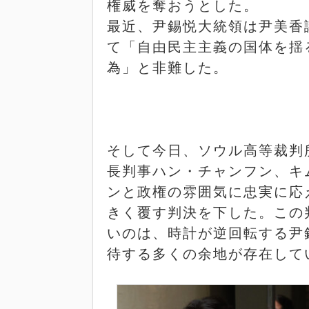
権威を奪おうとした。
最近、尹錫悦大統領は尹美香
て「自由民主主義の国体を揺
為」と非難した。
そして今日、ソウル高等裁判
長判事ハン・チャンフン、キ
ンと政権の雰囲気に忠実に応
きく覆す判決を下した。この
いのは、時計が逆回転する尹
待する多くの余地が存在して