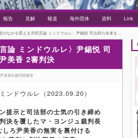
報告
見解
報道
海外団体
資料
Link
世のなかを変える市民言論 ミンドウルレ〉尹錫悦 司法府の未来を予感させる尹美香 2審判決
言論 ミンドウルレ〉尹錫悦 司
尹美香 2審判決
尹美香氏裁判関連等
ミンドウルレ（
2023.09.20
）
ン提示と司法部の士気の引き締め
判決を覆したマ・ヨンジュ裁判長
むしろ尹美香の無実を裏付ける