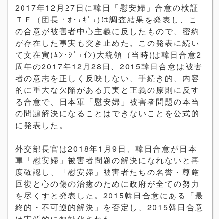
2017年12月27日に韓日「慰安婦」合意の検証
ＴＦ（団長：ｵ･ﾃｷﾞｭ)は調査結果を発表し、こ
の合意が被害者中心主義に反したもので、密約
が存在した事実も突き止めた。この発表に続い
て文在寅(ﾑﾝ･ｼﾞｪｲﾝ)大統領（当時)は韓日合意2
周年の2017年12月28日、2015韓日合意は被害
者の意志を正しく反映しない、手続き的、内容
的に重大な欠陥がある真実と正義の原則に反す
る合意で、日本軍「慰安婦」被害者問題の本当
の問題解決になることはできないことを公式的
に発表した。
外交部長官は2018年1月9日、韓日合意が日本
軍「慰安婦」被害者問題の解決になれないと再
度確認し、「慰安婦」被害者たちの名誉・尊厳
回復と心の傷の治癒のために政府が全ての努力
を尽くすと発表した。2015韓日合意にある「最
終的・不可逆的解決」を否定し、2015韓日合意
は実質的に無効化された。