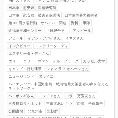
日本軍「慰安婦」問題研究所
日本軍「慰安婦」被害者保護法
日本軍性暴力被害者
第100回水曜行動、サバイバー関連
資料
軍隊
金福童平和センター
「日韓合意」
アッピール
アピール
イアン・アパイさん
イネスさん
インタビュー
エステリータ・ディ
エステリータ・ディさん
エリー・コリー・ヴァン・デル・プラーグ
カッセル大学
キャンドル行動連帯
ジャン ラフ オハーンさん
ニュージランド
ヌライ二
ハイナンnet〜 中国海南島・戦時性暴力被害者の声を伝える
ネットワーク〜
ペ・ポンギさん
ミンチェさん
ロラ
万愛花さん
三多摩ロラ・ネット
主催者あいさつ
京都
全体報告
公開書簡
北九州市
北朝鮮