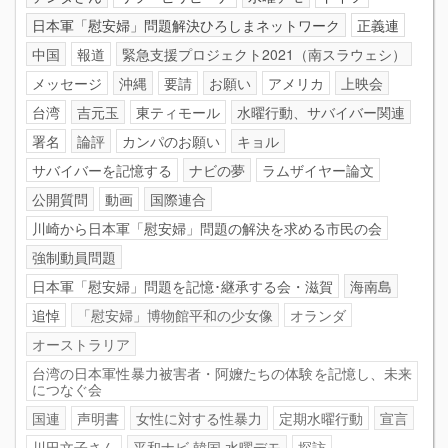
日本軍「慰安婦」問題解決ひろしまネットワーク
正義連
中国
報道
緊急支援プロジェクト2021（南スラウェシ）
メッセージ
沖縄
要請
お願い
アメリカ
上映会
台湾
吉元玉
東ティモール
水曜行動、サバイバー関連
署名
論評
カンパのお願い
キョル
サバイバーを記憶する
ナビの夢
ラムザイヤー論文
公開質問
動画
国際連合
川崎から日本軍「慰安婦」問題の解決を求める市民の会
強制動員問題
日本軍「慰安婦」問題を記憶･継承する会・滋賀
海南島
追悼
「慰安婦」博物館平和の少女像
オランダ
オーストラリア
台湾の日本軍性暴力被害者・阿嬤たちの体験を記憶し、未来
につなぐ会
国連
声明書
女性に対する性暴力
定期水曜行動
宣言
川田文子さん
平和ナビ.韓国.水曜デモ
探訪