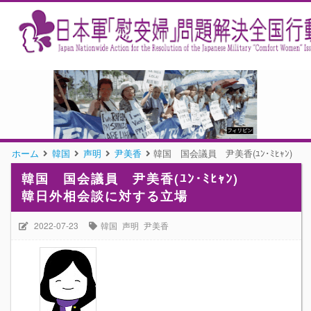
ホーム
韓国
声明
尹美香
韓国 国会議員 尹美香(ﾕﾝ･ﾐﾋｬ
韓国 国会議員 尹美香(ﾕﾝ･ﾐﾋｬﾝ)
韓日外相会談に対する立場
2022-07-23
韓国
声明
尹美香