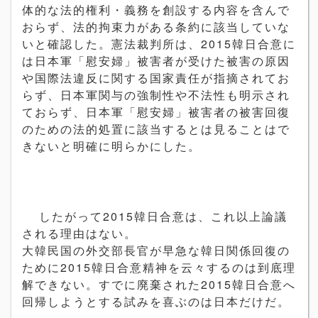
体的な法的権利・義務を創設する内容を含んで
おらず、法的拘束力がある条約に該当していな
いと確認した。憲法裁判所は、2015韓日合意に
は日本軍「慰安婦」被害者が受けた被害の原因
や国際法違反に関する国家責任が指摘されてお
らず、日本軍
関与の強制性や不法性も明示され
ておらず、日本軍「慰安婦」被害者の被害回復
のための法的処置に該当するとは見ることはで
きないと明確に明らかにした。
したがって2015韓日合意は、これ以上論議
される理由はない。
大韓民国の外交部長官が早急な韓日関係回復の
ために2015韓日合意精神を云々するのは到底理
解できない。すでに廃棄された2015韓日合意へ
回帰しようとする試みを喜ぶのは日本だけだ。