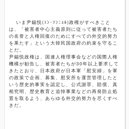
いま尹錫悦(ﾕﾝ･ｿﾝﾆｮﾙ)政権がすべきこと
は、「被害者中心主義原則に従って被害者たち
の名誉と人権回復のためにすべての外交的努力
を果たす」という大韓民国政府の約束を守るこ
とだ。
尹錫悦政権は、国連人権理事会などの国際人権
機構が勧告し、被害者たちが30年以上要求して
きたとおり、日本政府が日本軍「慰安婦」を軍
の政策で企画、募集、慰安所を運営管理したと
いう歴史的事実を認定し、公式謝罪、賠償、真
相究明、歴史教育と追悼事業などの再発防止処
置を取るよう、
あらゆる外交的努力を尽くすべ
きだ。