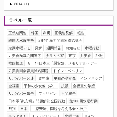
2014
1
►
ラベル一覧
正義連関連
韓国
声明
正義連見解
報告
韓国の水曜デモ
戦時性暴力問題連絡協議会
定期水曜デモ
見解
週間報告
お知らせ
水曜行動
尹美香氏裁判関連等
ナヌムの家
東京
尹美香
訃報
韓国報道
８・14日本軍「慰安婦」メモリアル・デー
尹美香国会議員除名問題
ドイツ・ベルリン
サバイバー関連
資料庫
平和の少女像
インドネシア
金福童
平和の少女像（碑）
抗議
金福童の希望
サバイバー報告
フィリピン
月間報告
日本軍｢慰安婦」問題解決全国行動
第100回水曜行動
裁判
日本
「慰安婦」問題を考える会・神戸
チンダさん
リラ・ピリピーナ
水曜デモ
ドイツ