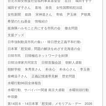
台北市婦女救援社会福利事業基金会
在日
城田すず子
城田すず子さん
基地
奈良
女性国際戦犯法廷
女性新聞
姫路
宋神道さん
寄稿
尹玉林
尹順萬
希望のたね基金
情報紹介
挺身隊ハルモニと共にする市民の会
撤去問題
支援グッズ
日帝強制動員市民の集い・韓日歴史正義平和行動-
日本軍「慰安婦」問題の解決をめざす北海道の会
日韓市民
日韓極右ネットワークを糾弾
日韓法律家共同宣言
日韓首脳会談
朝鮮人虐殺
朝鮮学校
朱秀英さん
朴永心
朴永心さん
李玉善
柴﨑温子さん
正義記憶連帯見解
歴史問題
水曜行動96回全体報告
水曜行動、サバイバー関連 南京大虐殺
水曜街頭行動
申琪榮
第14回８・14日本軍「慰安婦」メモリアル・デー 2026