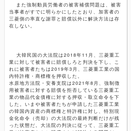
また強制動員労働者の被害補償問題は、被害
当事者がすでに明らかにしたとおり、加害者の
三菱側の率直な謝罪と賠償以外に解決方法は存
在しない。
大韓民国の大法院は2018年11月、三菱重工
業に対して被害者に賠償しろと判決を下し、こ
れに被害者たちは2019年3月、三菱重工業の国
内特許権・商標権を押収した。
水原地方法院・安養支院は2021年8月、強制徴
用被害者に対する賠償を拒否している三菱重工
業の物品代金債権に対する押収・取立命令を下
した。いまや被害者たちが申請した三菱重工業
の韓国内資産の商標権と特許権に対し、特別現
金化命令（売却）の大法院の最終判断だけが残
った状態だ。
大法院の判決に従って、三菱重工