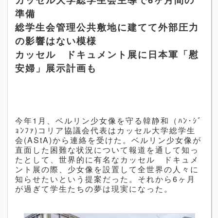
準備
総学生会管理公共敷地に建てて外部圧力
の影響はない模様
カッセル ドキュメント展に日本軍「慰
安婦」展示計画も
今年
1
月、ベルリン少女像を守る韓静和（ﾊﾝ･ｼﾞ
ｮﾝﾌｧ
)
コリア協議会代表はカッセル大学総学生
会
(AStA)
から連絡を受けた。ベルリン少女像が
直面した困難な状況について報道を通して知っ
たとして、世界的に有名なカッセル ドキュメ
ント展の際、少女像を設置して全世界の人々に
知らせたいという提案だった。それから
6
ヶ月
が過ぎて学生たちの夢は現実になった。