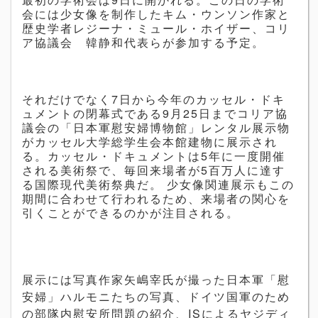
会には少女像を制作したキム・ウンソン作家と
歴史学者レジーナ・ミュール・ホイザー、コリ
ア協議会 韓静和代表らが参加する予定。
それだけでなく
7
日から今年のカッセル・ドキ
ュメントの閉幕式である
9
月
25
日までコリア協
議会の「日本軍慰安婦博物館」レンタル展示物
がカッセル大学総学生会本館建物に展示され
る。カッセル・ドキュメントは
5
年に一度開催
される美術祭で、毎回来場者が
5
百万人に達す
る国際現代美術祭典だ。 少女像関連展示もこの
期間に合わせて行われるため、来場者の関心を
引くことができるのかが注目される。
展示には写真作家矢嶋宰氏が撮った日本軍「慰
安婦」ハルモニたちの写真、ドイツ国軍のため
の部隊内慰安所問題
の
紹介、
IS
によるヤジディ