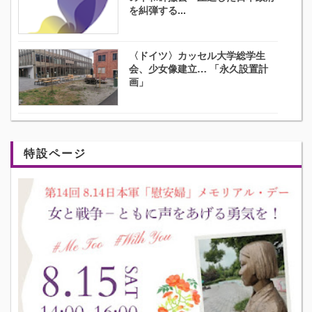
を糾弾する...
〈ドイツ〉カッセル大学総学生
会、少女像建立… 「永久設置計
画」
特設ページ