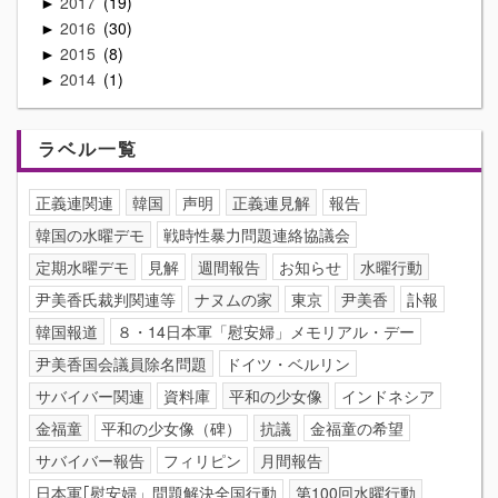
2017
19
►
2016
30
►
2015
8
►
2014
1
►
ラベル一覧
正義連関連
韓国
声明
正義連見解
報告
韓国の水曜デモ
戦時性暴力問題連絡協議会
定期水曜デモ
見解
週間報告
お知らせ
水曜行動
尹美香氏裁判関連等
ナヌムの家
東京
尹美香
訃報
韓国報道
８・14日本軍「慰安婦」メモリアル・デー
尹美香国会議員除名問題
ドイツ・ベルリン
サバイバー関連
資料庫
平和の少女像
インドネシア
金福童
平和の少女像（碑）
抗議
金福童の希望
サバイバー報告
フィリピン
月間報告
日本軍｢慰安婦」問題解決全国行動
第100回水曜行動