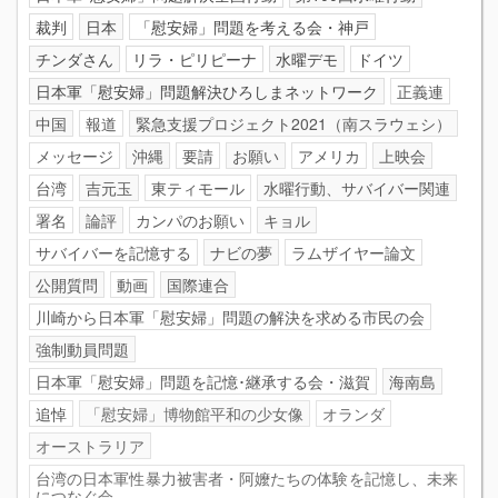
裁判
日本
「慰安婦」問題を考える会・神戸
チンダさん
リラ・ピリピーナ
水曜デモ
ドイツ
日本軍「慰安婦」問題解決ひろしまネットワーク
正義連
中国
報道
緊急支援プロジェクト2021（南スラウェシ）
メッセージ
沖縄
要請
お願い
アメリカ
上映会
台湾
吉元玉
東ティモール
水曜行動、サバイバー関連
署名
論評
カンパのお願い
キョル
サバイバーを記憶する
ナビの夢
ラムザイヤー論文
公開質問
動画
国際連合
川崎から日本軍「慰安婦」問題の解決を求める市民の会
強制動員問題
日本軍「慰安婦」問題を記憶･継承する会・滋賀
海南島
追悼
「慰安婦」博物館平和の少女像
オランダ
オーストラリア
台湾の日本軍性暴力被害者・阿嬤たちの体験を記憶し、未来
につなぐ会