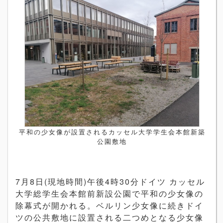
平和の少女像が設置されるカッセル大学学生会本館新築
公園敷地
7
月
8
日
(
現地時間
)
午後
4
時
30
分ドイツ カッセル
大学総学生会本館前新設公園で平和の少女像の
除幕式が開かれる。ベルリン少女像に続きドイ
ツの公共敷地に設置される二つめとなる少女像