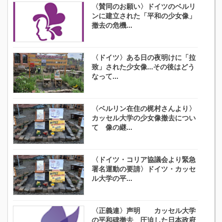
〈賛同のお願い〉ドイツのベルリ
ンに建立された「平和の少女像」
撤去の危機...
〈ドイツ〉ある日の夜明けに「拉
致」された少女像...その後はどう
なって...
〈ベルリン在住の梶村さんより〉
カッセル大学の少女像撤去につい
て 像の継...
〈ドイツ・コリア協議会より緊急
署名運動の要請〉ドイツ・カッセ
ル大学の平...
〈正義連〉声明 カッセル大学
の平和碑撤去 圧迫した日本政府