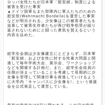
ロッパ女性たちが日本軍「慰安婦」制度による
被害を受けた事実
▲ドイツ国軍もまた部隊内に軍人たちのための
慰安所
(Wehrmacht Bordelle)
を運営した事実
などが明示される。少女像はこの被害者たちを
追慕して被害生存者たちが再び戦争犯罪が繰り
返されないためにと闘った勇気を賛えるという
内容を込めた。
総学生会側は少女像建立にとどまらず、日本軍
「慰安婦」および女性に対する性暴力問題と関
連して毎年学術大会、展示会、ワークショップ
などを開催する計画だ。また、総学生会役員の
任期が決まっていることを考慮して長期的に少
女像を管理して関連行事を推進していけるよう
に大学内「キャンパスに少女像を
!
」という後援
会を公式発足して運営している。
最初の学術会は
9
日に開かれる。この日の学術