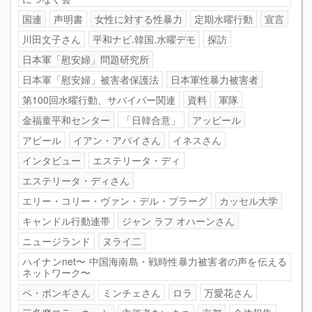
国連
声明書
女性に対する性暴力
定期水曜行動
宣言
川田文子さん
平和ナビ.韓国.水曜デモ
探訪
日本軍「慰安婦」問題研究所
日本軍「慰安婦」被害者保護法
日本軍性暴力被害者
第100回水曜行動、サバイバー関連
資料
軍隊
金福童平和センター
「日韓合意」
アッピール
アピール
イアン・アパイさん
イネスさん
インタビュー
エステリータ・ディ
エステリータ・ディさん
エリー・コリー・ヴァン・デル・プラーグ
カッセル大学
キャンドル行動連帯
ジャン ラフ オハーンさん
ニュージランド
ヌライ二
ハイナンnet〜 中国海南島・戦時性暴力被害者の声を伝える
ネットワーク〜
ペ・ポンギさん
ミンチェさん
ロラ
万愛花さん