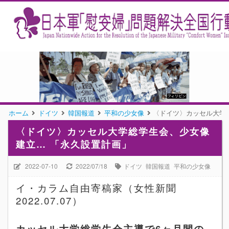
ホーム
ドイツ
韓国報道
平和の少女像
〈ドイツ〉カッセル大学
〈ドイツ〉カッセル大学総学生会、少女像
建立… 「永久設置計画」
2022-07-10
2022/07/18
ドイツ
韓国報道
平和の少女像
イ・カラム自由寄稿家（
女性新聞
2022.07.07）
カッセル大学総学生会主導で
6
ヶ月間の