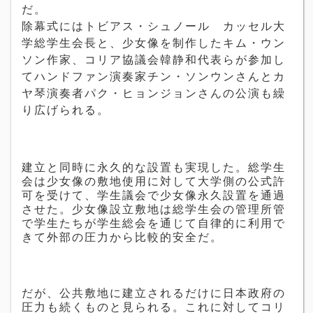
だ。
除幕式にはトビアス・シュノール カッセル大
学総学生会長と、少女像を制作したキム・ウン
ソン作家、コリア協議会韓静和代表らが参加し
てハンドファン演奏家チン・ソンウンさんとカ
ヤ琴演奏者パク・ヒョンジョンさんの公演も繰
り広げられる。
建立と同時に永久的な設置も実現した。総学生
会は少女像の敷地使用に対して大学側の公式許
可を受けて、学生議会で少女像永久設置を通過
させた。少女像設立敷地は総学生会の管理所管
で学生たちが学生総会を通じて自律的に利用で
きて外部の圧力から比較的安全だ。
だが、公共敷地に建立されるだけに日本政府の
圧力も続くものと見られる。これに対してコリ