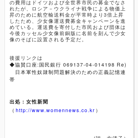
の費用はドイツおよび全世界市民の募金でなさ
れたが、ロシア－ウクライナ戦争による物価上
昇のために航空輸送料金が平常時より
3
倍上昇
したため、少女像運送費募金キャンペーンを進
めている。運送費を寄付した市民および団体は
今後カッセル少女像前銅版に名前を刻んで少女
像のそばに設置される予定だ。
後援リンクは
◆協
賛
口座
:
国
民銀行
069137-04-014198 Re)
日本軍性奴隷制問題解決のための正義記憶連
帯
出処：女性新聞
（
http://www.womennews.co.kr
）