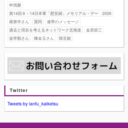
申琪榮
第14回８・14日本軍「慰安婦」メモリアル・デー 2026
羅善学さん
賛同
連帯のメッセージ
過去と現在を考えるネットワーク北海道
金原節三
金学順さん
陳金玉さん
韓京姫
Twitter
Tweets by ianfu_kaiketsu