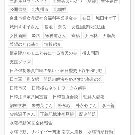
三多摩ロラ・ネット
主催者あいさつ
京都
全体報告
公開書簡
北九州市
北朝鮮
台北市婦女救援社会福利事業基金会
在日
城田すず子
城田すず子さん
基地
奈良
女性国際戦犯法廷
女性新聞
姫路
宋神道さん
寄稿
尹玉林
尹順萬
希望のたね基金
情報紹介
挺身隊ハルモニと共にする市民の会
撤去問題
支援グッズ
日帝強制動員市民の集い・韓日歴史正義平和行動-
日本軍「慰安婦」問題の解決をめざす北海道の会
日韓市民
日韓極右ネットワークを糾弾
日韓法律家共同宣言
日韓首脳会談
朝鮮人虐殺
朝鮮学校
朱秀英さん
朴永心
朴永心さん
李玉善
柴﨑温子さん
正義記憶連帯見解
歴史問題
水曜行動96回全体報告
水曜行動、サバイバー関連 南京大虐殺
水曜街頭行動