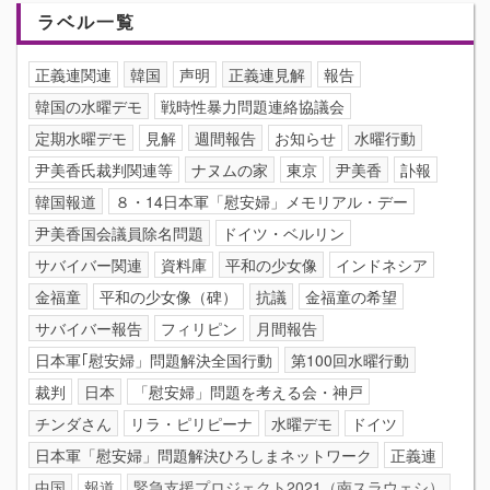
ラベル一覧
正義連関連
韓国
声明
正義連見解
報告
韓国の水曜デモ
戦時性暴力問題連絡協議会
定期水曜デモ
見解
週間報告
お知らせ
水曜行動
尹美香氏裁判関連等
ナヌムの家
東京
尹美香
訃報
韓国報道
８・14日本軍「慰安婦」メモリアル・デー
尹美香国会議員除名問題
ドイツ・ベルリン
サバイバー関連
資料庫
平和の少女像
インドネシア
金福童
平和の少女像（碑）
抗議
金福童の希望
サバイバー報告
フィリピン
月間報告
日本軍｢慰安婦」問題解決全国行動
第100回水曜行動
裁判
日本
「慰安婦」問題を考える会・神戸
チンダさん
リラ・ピリピーナ
水曜デモ
ドイツ
日本軍「慰安婦」問題解決ひろしまネットワーク
正義連
中国
報道
緊急支援プロジェクト2021（南スラウェシ）