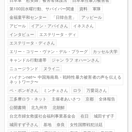
日本軍「慰安婦」被害者保護法
日本軍性暴力被害者
第100回水曜行動、サバイバー関連
資料
軍隊
金福童平和センター
「日韓合意」
アッピール
アピール
イアン・アパイさん
イネスさん
インタビュー
エステリータ・ディ
エステリータ・ディさん
エリー・コリー・ヴァン・デル・プラーグ
カッセル大学
キャンドル行動連帯
ジャン ラフ オハーンさん
ニュージランド
ヌライ二
ハイナンnet〜 中国海南島・戦時性暴力被害者の声を伝える
ネットワーク〜
ペ・ポンギさん
ミンチェさん
ロラ
万愛花さん
三多摩ロラ・ネット
主催者あいさつ
京都
全体報告
公開書簡
北九州市
北朝鮮
台北市婦女救援社会福利事業基金会
在日
城田すず子
城田すず子さん
基地
奈良
女性国際戦犯法廷