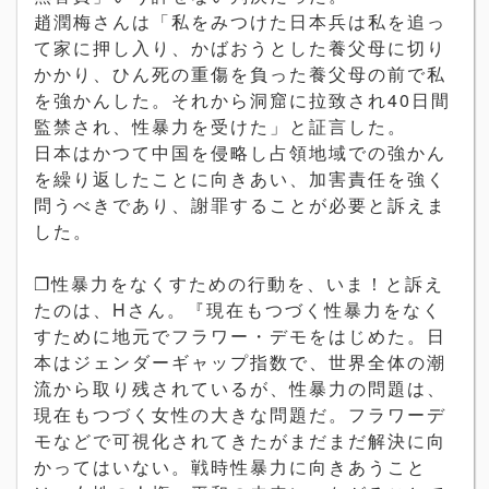
趙潤梅さんは「私をみつけた日本兵は私を追っ
て家に押し入り、かばおうとした養父母に切り
かかり、ひん死の重傷を負った養父母の前で私
を強かんした。それから洞窟に拉致され40日間
監禁され、性暴力を受けた」と証言した。
日本はかつて中国を侵略し占領地域での強かん
を繰り返したことに向きあい、加害責任を強く
問うべきであり、謝罪することが必要と訴えま
した。
❐性暴力をなくすための行動を、いま！と訴え
たのは、Hさん。『現在もつづく性暴力をなく
すために地元でフラワー・デモをはじめた。日
本はジェンダーギャップ指数で、世界全体の潮
流から取り残されているが、性暴力の問題は、
現在もつづく女性の大きな問題だ。フラワーデ
モなどで可視化されてきたがまだまだ解決に向
かってはいない。戦時性暴力に向きあうこと