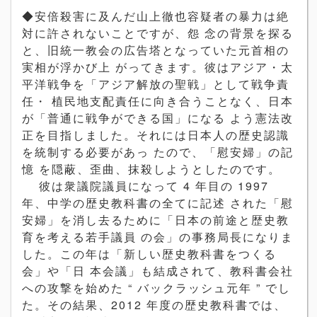
◆安倍殺害に及んだ山上徹也容疑者の暴力は絶
対に許されないことですが、怨 念の背景を探る
と、旧統一教会の広告塔となっていた元首相の
実相が浮かび上 がってきます。彼はアジア・太
平洋戦争を「アジア解放の聖戦」として戦争責
任・ 植民地支配責任に向き合うことなく、日本
が「普通に戦争ができる国」になる よう憲法改
正を目指しました。それには日本人の歴史認識
を統制する必要があっ たので、「慰安婦」の記
憶 を隠蔽、歪曲、抹殺しようとしたのです。
彼は衆議院議員になって 4 年目の 1997
年、中学の歴史教科書の全てに記述 された「慰
安婦」を消し去るために「日本の前途と歴史教
育を考える若手議員 の会」の事務局長になりま
した。この年は「新しい歴史教科書をつくる
会」や「日 本会議」も結成されて、教科書会社
への攻撃を始めた “ バックラッシュ元年 ” でし
た。その結果、2012 年度の歴史教科書では、