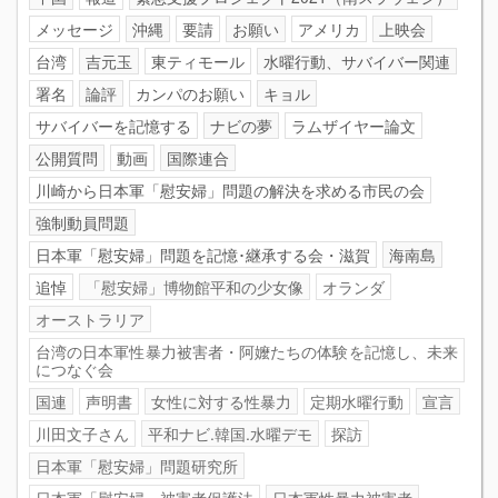
メッセージ
沖縄
要請
お願い
アメリカ
上映会
台湾
吉元玉
東ティモール
水曜行動、サバイバー関連
署名
論評
カンパのお願い
キョル
サバイバーを記憶する
ナビの夢
ラムザイヤー論文
公開質問
動画
国際連合
川崎から日本軍「慰安婦」問題の解決を求める市民の会
強制動員問題
日本軍「慰安婦」問題を記憶･継承する会・滋賀
海南島
追悼
「慰安婦」博物館平和の少女像
オランダ
オーストラリア
台湾の日本軍性暴力被害者・阿嬤たちの体験を記憶し、未来
につなぐ会
国連
声明書
女性に対する性暴力
定期水曜行動
宣言
川田文子さん
平和ナビ.韓国.水曜デモ
探訪
日本軍「慰安婦」問題研究所