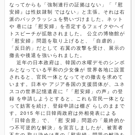
なってからも「強制連行の証拠はない」「『慰
安婦』は性奴隷制 ではない」と主張。それは右
派のバックラッシュを勢いづけました。ネット
や 巷には「慰安婦」を否定するフェイクやヘイ
トスピーチが拡散されました。 公立の博物館が
「慰安婦」問題を取り上げると、「自虐的」
「反日的」だとして 右翼の攻撃を受け、展示の
撤去や後退を強いられました。
近年の日本政府は、韓国の水曜デモのシンボ
ルとなっている平和の少女像が 世界各地に設置
されると、官民一体となってその撤去を求めて
います。日本や アジア各国の支援団体が、ユネ
スコの世界記憶遺産に『「慰安婦」の声』の登
録 を申請しようとすると、これも官民一体とな
って妨害を続け、登録申請は棚ざ らしのままで
す。2015 年に日韓両政府は外相発表による
「日韓合意」で、「慰 安婦」問題の「最終的か
つ不可逆的な解決」を宣言しましたが、被害者
不在の 取り決めは真の「慰安婦」問題の解決を