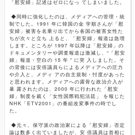
「慰安婦」記述はゼロになっ てしまいました。
◆同時に強化したのは、メディアへの管理・統
制でした。1991 年に韓国の金 学順さんが「慰
安婦」被害を名乗り出てから各国の被害女性た
ちが次々と立ち 上ると、「慰安婦」報道は急増
します。ところが 1997 年以降は「慰安婦」の
ドキュメンタリーや調査報道は激減し、“「慰安
婦」報道・空白の 15 年 ” に突 入しました。そ
の背後には安倍議員らによるメディアへの圧力
や介入と、メディ アの自主規制・忖度があった
と思われます。メディアへの露骨な政治介入が
暴 露されたのは、2000 年に行われた「慰安
婦」制度を裁く「女性国際戦犯法廷」 を報じた
NHK「ETV2001」の番組改変事件の時でし
た。
◆元々、保守派の政治家による「慰安婦」否定
論は数多く出ていましたが、安 倍議員は首相に