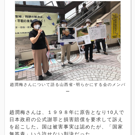
趙潤梅さんについて語る山西省･明らかにする会のメンバ
ー
趙潤梅さんは、１９９８年に原告となり10人で
日本政府の公式謝罪と損害賠償を要求して訴え
を起こした。国は被害事実は認めたが、「国家
無答責」いう許せない判決だった。