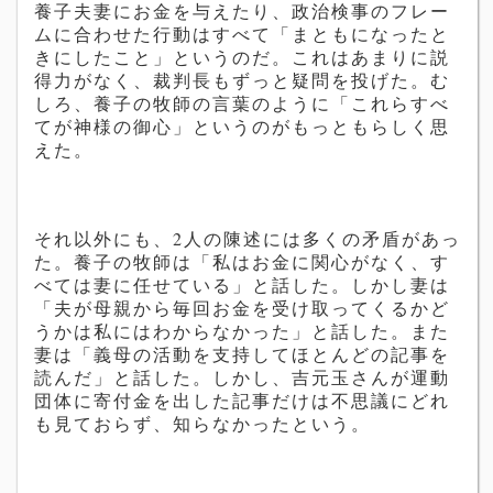
養子夫妻にお金を与えたり、政治検事のフレー
ムに合わせた行動はすべて「まともになったと
きにしたこと」というのだ。これはあまりに説
得力がなく、裁判長もずっと疑問を投げた。む
しろ、養子の牧師の言葉のように「これらすべ
てが神様の御心」というのがもっともらしく思
えた。
それ以外にも、2人の陳述には多くの矛盾があっ
た。養子の牧師は「私はお金に関心がなく、す
べては妻に任せている」と話した。しかし妻は
「夫が母親から毎回お金を受け取ってくるかど
うかは私にはわからなかった」と話した。また
妻は「義母の活動を支持してほとんどの記事を
読んだ」と話した。しかし、
吉元玉
さんが運動
団体に寄付金を出した記事だけは不思議にどれ
も見ておらず、知らなかったという。