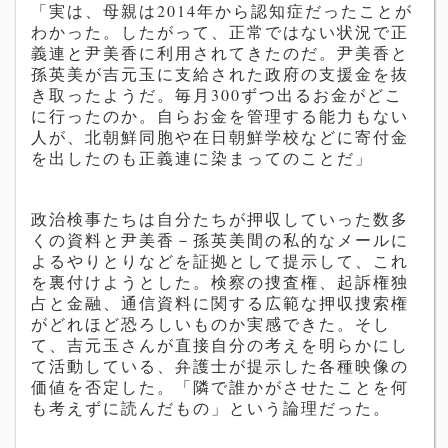
「実は、母親は
2014
年から認知症だったことが
わかった。したがって、正常ではない状況で正
義連と
尹美香に利用されてきたのだ。
尹美香
と
孫英美
が
吉元玉
に支給された政府の支援金を抜
き取ったようだ。毎月
300
ずつ出るお金がどこ
に行ったのか。自らお金を管理する能力もない
人が、北朝鮮同胞や在日朝鮮学校などに寄付金
を出したのも正義連に染まってのことだ」
政治検事たちは自分たちが押収していった数多
くの資料と
尹美香
－
孫英美
間の私的なメールに
よるやりとりなどを証拠として提示して、これ
を裏付けようとした。検察の捜査権、起訴権独
占と金融、通信資料に関する広範な押収捜索権
がどれほど恐ろしいものか実感できた。そし
て、
吉元玉
さんが直接自分の考えを明らかにし
て活動している、弁護士が提示した各種映像の
価値を否定した。「隣で誰かがさせたことを何
も考えずに読んだもの」という論理だった。