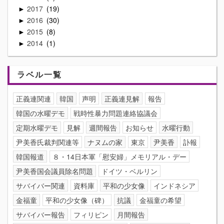
2017
19
►
2016
30
►
2015
8
►
2014
1
►
ラベル一覧
正義連関連
韓国
声明
正義連見解
報告
韓国の水曜デモ
戦時性暴力問題連絡協議会
定期水曜デモ
見解
週間報告
お知らせ
水曜行動
尹美香氏裁判関連等
ナヌムの家
東京
尹美香
訃報
韓国報道
８・14日本軍「慰安婦」メモリアル・デー
尹美香国会議員除名問題
ドイツ・ベルリン
サバイバー関連
資料庫
平和の少女像
インドネシア
金福童
平和の少女像（碑）
抗議
金福童の希望
サバイバー報告
フィリピン
月間報告