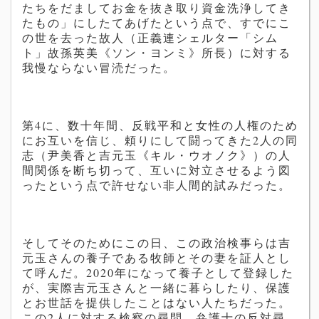
たちをだましてお金を抜き取り資金洗浄してき
たもの」にしたてあげたという点で、すでにこ
の世を去った故人（正義連シェルター「シム
ト」故孫英美《ソン・ヨンミ
》
所長）に対する
我慢ならない冒涜だった。
第4に、数十年間、反戦平和と女性の人権のため
にお互いを信じ、頼りにして闘ってきた2人の同
志（
尹美香と吉元玉《キル・ウオノク》）の人
間関係を断ち切って、互いに対立させるよう図
ったという点で許せない非人間的試みだった。
そしてそのためにこの日、この政治検事らは吉
元玉さんの養子である牧師とその妻を証人とし
て呼んだ。
2020
年になって養子として登録した
が、実際
吉元玉
さんと一緒に暮らしたり、保護
とお世話を提供したことはない人たちだった。
この2人に対する検察の尋問、弁護士の反対尋