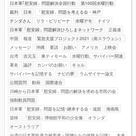
日本軍｢慰安婦」問題解決全国行動
第100回水曜行動
裁判
日本
「慰安婦」問題を考える会・神戸
チンダさん
リラ・ピリピーナ
水曜デモ
ドイツ
日本軍「慰安婦」問題解決ひろしまネットワーク
正義連
中国
報道
緊急支援プロジェクト2021（南スラウェシ）
メッセージ
沖縄
要請
お願い
アメリカ
上映会
台湾
吉元玉
東ティモール
水曜行動、サバイバー関連
署名
論評
カンパのお願い
キョル
サバイバーを記憶する
ナビの夢
ラムザイヤー論文
公開質問
動画
国際連合
川崎から日本軍「慰安婦」問題の解決を求める市民の会
強制動員問題
日本軍「慰安婦」問題を記憶･継承する会・滋賀
海南島
追悼
「慰安婦」博物館平和の少女像
オランダ
オーストラリア
台湾の日本軍性暴力被害者・阿嬤たちの体験を記憶し、未来