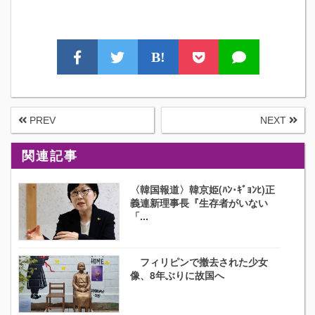
B!
PREV
NEXT
関連記事
〈韓国報道〉韓京姫(ﾊﾝ･ｷﾞｮﾝﾋ)正
義連新理事長『生存者がいない
「...
フィリピンで撤去された少女
像、8年ぶりに故国へ