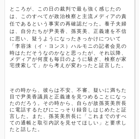
ところが、この日の裁判で最も強く感じたの
は、このすべてが政治検察と主流メディアの責
任であるという事実の再確認だった。養子夫婦
は、自分たちが尹美香、
孫英美
、正義連を不信
に思い、疑うようになったきっかけについて
「李容洙（イ・ヨンス）ハルモニ
の記者会見の
時はただそうなのかなと思ったが、それ以降、
メディアが何度も毎日のように騒ぎ、検察が家
宅捜索して」から考えが変わったと証言した。
その時から、彼らは不安、不審、疑いに満ちた
目で
尹美香
議員と正義連を見つめることになっ
たのだろう。その時から、自らが故
孫英美
所長
に電話するたびにこっそり録音しはじめたと証
言した。また、孫英美所長に「これまでのすべ
ての通帳と取引内訳を見せてほしい」と要求し
たと話した。