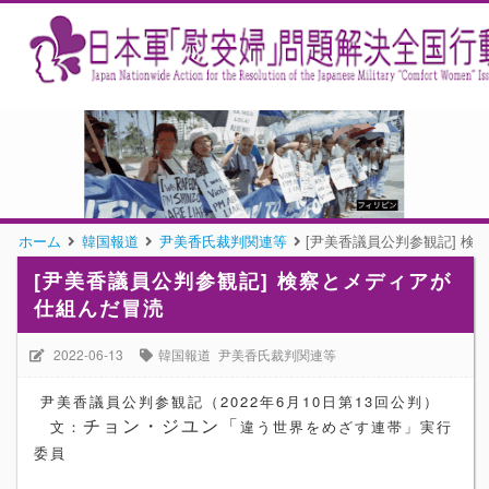
ホーム
韓国報道
尹美香氏裁判関連等
[尹美香議員公判参観記] 検
[尹美香議員公判参観記] 検察とメディアが
仕組んだ冒涜
2022-06-13
韓国報道
尹美香氏裁判関連等
尹美香議員公判参観記（2022年6月10日第13回公判）
チョン・ジユン「
文：
違う世界をめざす連帯」実行
委員