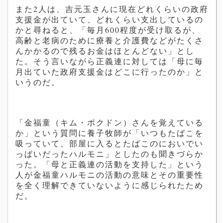
また2人は、
吉元玉
さんに現在どれくらいの政府
支援金が出ていて、どれくらい支出しているの
かと尋ねると、「毎月
600
程度が受け取るが、
高齢と老病のために療養と介護費などがたくさ
んかかるので残るお金はほとんどない」とし
た。そう言いながら正義連に対しては「母に毎
月出ていた政府支援金はどこに行ったのか」と
いうのだ。
「金福童（キム・ポクドン）さんを覚えている
か」という質問に養子牧師が「いつもたばこを
吸っていて、部屋に入るとたばこのにおいでい
っぱいだったハルモニ」としたのも聞きづらか
った。「母と正義連の活動を支持した」という
人が
金福童
ハルモニの活動の意味とその重要性
を全く理解できていないように感じられたため
だ。