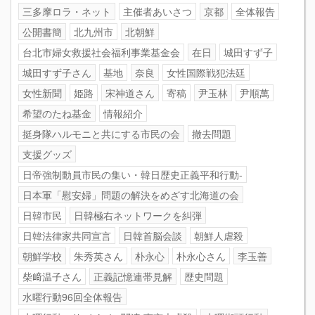
三多摩ロラ・ネット
主催者あいさつ
京都
全体報告
公開書簡
北九州市
北朝鮮
台北市婦女救援社会福利事業基金会
在日
城田すず子
城田すず子さん
基地
奈良
女性国際戦犯法廷
女性新聞
姫路
宋神道さん
寄稿
尹玉林
尹順萬
希望のたね基金
情報紹介
挺身隊ハルモニと共にする市民の会
撤去問題
支援グッズ
日帝強制動員市民の集い・韓日歴史正義平和行動-
日本軍「慰安婦」問題の解決をめざす北海道の会
日韓市民
日韓極右ネットワークを糾弾
日韓法律家共同宣言
日韓首脳会談
朝鮮人虐殺
朝鮮学校
朱秀英さん
朴永心
朴永心さん
李玉善
柴﨑温子さん
正義記憶連帯見解
歴史問題
水曜行動96回全体報告