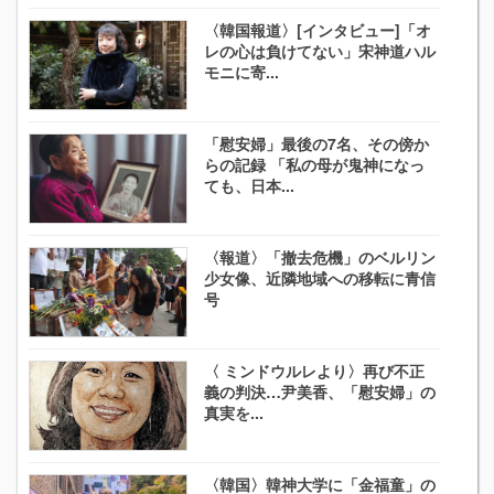
〈韓国報道〉[インタビュー]「オ
レの心は負けてない」宋神道ハル
モニに寄...
「慰安婦」最後の7名、その傍か
らの記録 「私の母が鬼神になっ
ても、日本...
〈報道〉「撤去危機」のベルリン
少女像、近隣地域への移転に青信
号
〈 ミンドウルレより〉再び不正
義の判決…尹美香、「慰安婦」の
真実を...
〈韓国〉韓神大学に「金福童」の