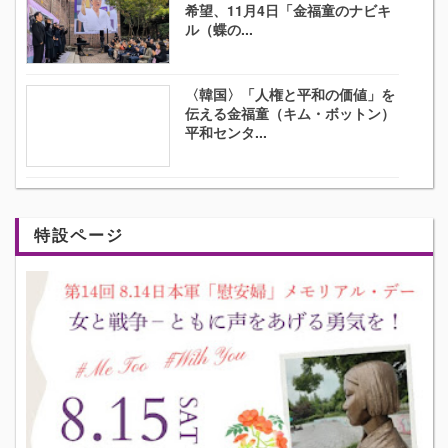
希望、11月4日「金福童のナビキ
ル（蝶の...
〈韓国〉「人権と平和の価値」を
伝える金福童（キム・ボットン）
平和センタ...
特設ページ