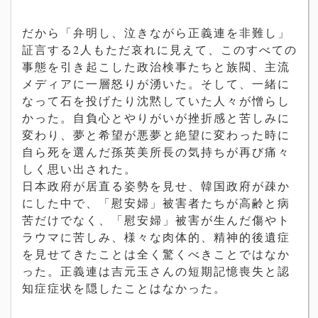
だから「弁明し、泣きながら正義連を非難し」
証言する2人もただ哀れに見えて、このすべての
事態を引き起こした政治検事たちと族閥、主流
メディアに一層怒りが湧いた。そして、一緒に
なって石を投げたり沈黙していた人々が憎らし
かった。自負心とやりがいが挫折感と苦しみに
変わり、夢と希望が悪夢と絶望に変わった時に
自ら死を選んだ孫英美所長の気持ちが再び痛々
しく思い出された。
日本政府が居直る姿勢を見せ、韓国政府が疎か
にした中で、「慰安婦」被害者たちが高齢と病
苦だけでなく、「慰安婦」被害が生んだ傷やト
ラウマに苦しみ、様々な肉体的、精神的後遺症
を見せてきたことは全く驚くべきことではなか
った。正義連は吉元玉さんの短期記憶喪失と認
知症症状を隠したことはなかった。