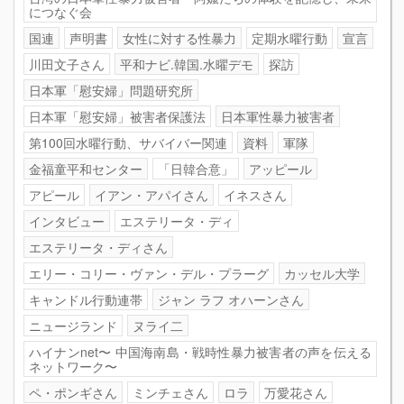
につなぐ会
国連
声明書
女性に対する性暴力
定期水曜行動
宣言
川田文子さん
平和ナビ.韓国.水曜デモ
探訪
日本軍「慰安婦」問題研究所
日本軍「慰安婦」被害者保護法
日本軍性暴力被害者
第100回水曜行動、サバイバー関連
資料
軍隊
金福童平和センター
「日韓合意」
アッピール
アピール
イアン・アパイさん
イネスさん
インタビュー
エステリータ・ディ
エステリータ・ディさん
エリー・コリー・ヴァン・デル・プラーグ
カッセル大学
キャンドル行動連帯
ジャン ラフ オハーンさん
ニュージランド
ヌライ二
ハイナンnet〜 中国海南島・戦時性暴力被害者の声を伝える
ネットワーク〜
ペ・ポンギさん
ミンチェさん
ロラ
万愛花さん