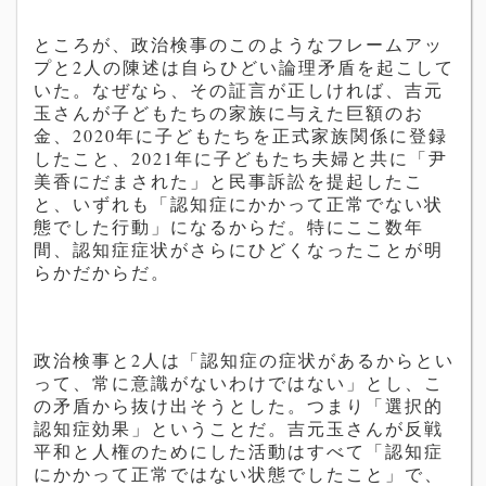
ところが、政治検事のこのようなフレームアッ
プと2人の陳述は自らひどい論理矛盾を起こして
いた。なぜなら、その証言が正しければ、
吉元
玉
さんが子どもたちの家族に与えた巨額のお
金、
2020
年に子どもたちを正式家族関係に登録
したこと、
2021
年に子どもたち夫婦と共に「
尹
美香
にだまされた」と民事訴訟を提起したこ
と、いずれも「認知症にかかって正常でない状
態でした行動」になるからだ。特にここ数年
間、認知症症状がさらにひどくなったことが明
らかだからだ。
政治検事と2人は「認知症の症状があるからとい
って、常に意識がないわけではない」とし、こ
の矛盾から抜け出そうとした。つまり「選択的
認知症効果」ということだ。
吉元玉
さんが反戦
平和と人権のためにした活動はすべて「認知症
にかかって正常ではない状態でしたこと」で、