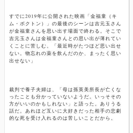
すでに
2019
年に公開された映画「金福童（キ
ム・ボクトン）」の最後のシーンは吉元玉さん
が金福童さんを思い出す場面で終わる。そこで
吉元玉さんは金福童
さんとの思い出が薄れてい
くことに苦しむ。「最近時がたつほど思い出せ
ない。物忘れの薬を飲んだのか、まったく思い
出せない」
裁判で養子夫婦は、「母は孫英美所長が亡くな
ったことも分かっていないようだ。いっそその
方がいいのかもしれない」と語った。ありうる
話だ。あれほど互いに大好きだった相手の悲劇
的な死を受け入れるのは苦しいことだから。