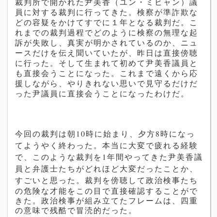
裁判所で開かれた尹美香（ユン・ミヒャン）議
員に対する裁判に行ってきた。検察が準詐欺な
どの容疑をかけてすでに１年となる裁判だ。こ
れまでの裁判過程でどのように検察の無理な起
訴が失敗し、真実が明かされているのか、ニュ
ースだけを伝え聞いていたが、昨日は直接傍聴
に行った。そして生まれて初めて
尹美香
議員と
も直接会うことになった。これまで遠くから応
援しながら、やりきれない思いで見守るだけだ
った尹議員に直接会うことになったわけだ。
今回の裁判は朝
10
時に始まり、夕方
8
時になっ
てようやく終わった。本当に大変で疲れる経験
で、このような裁判を
1
年間やってきた
尹美香議
員と弁護士たちがどれほど大変だったことか、
すごいと思った。
裁判を傍聴して政治検事たち
の危険な才能をこの目で直接確認することがで
きた。政治検事が組み立てたフレームは、四重
の意味で残酷で冒涜的だった。