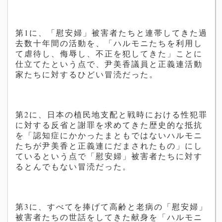
第1に、「慰安婦」被害者たちと連帯してきた過
去数十年間の活動を、「ハルモニたちを利用し
て虐待し、侮辱し、不正を犯してきた」ことに
仕立てたという点で、
尹美香議員と正義連活動
家たちに対するひどい冒涜だった。
第2に、日本の植民地支配と戦時における性犯罪
に対する反省と謝罪を求めてきた歴史的な抵抗
を「認知症にかかったまともではないハルモニ
たちが
尹美香と正義連にだまされたもの」にし
ているという点で「慰安婦」被害者たちに対す
るとんでもない冒涜だった。
第3に、すべてを捧げて高齢と老病の「
慰安婦」
被害者たちの世話をしてきた献身を「ハルモニ