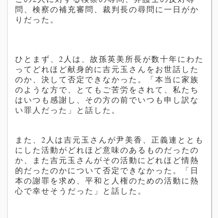
問、検察の補充審問、裁判長の尋問に一日がか
りだった。
ひとまず、2人は、故孫英美所長が数十年にわた
ってどれほど献身的に
吉元玉
さんをお世話した
のか、決して否定できなかった。「本当に家族
のような方で、とてもご苦労をされて、私たち
はいつも感謝し、その方の前でいつも申し訳な
い罪人だった」と話した。
また、2人は
吉元玉
さんが
尹美香、正義連ととも
にした活動がどれほど意味のあるものだったの
か、また
吉元玉
さんがその活動にどれほど情熱
的だったのかについて否定できなかった。「日
本の謝罪を求め、平和と人権のための活動に熱
心で幸せそうだった」と話した。