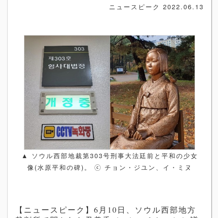
2022.06.13
ニュースピーク
303
▲
ソウル西部地裁第
号刑事大法廷前と平和の少女
(
)
像
水原平和の碑
。
ⓒ
チョン・ジユン、イ・ミヌ
【ニュースピーク】6月10日、ソウル西部地方