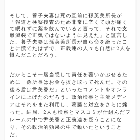
そして、養子夫妻は死の直前に
孫英美
所長が
「報道と検察捜査のため非常に辛くて頭が痛く
て眠れずに薬を飲んでいると言って、それで支
離滅裂で正気ではないように見えた」と証言し
た。養子夫妻は
孫英美
所長が自ら命を絶ったこ
とに慌てたはずで、正義連の人々も自然に2人を
恨んだことだろう。
だからこそ一層当惑して責任を覆いかぶせるた
めに「孫所長はお金を抜き取って死んだ。その
後ろ盾は
尹美香
だ」といったコメントをオンラ
インに上げたのだろう。政治検事と主流メディ
アはそれをまた利用し、葛藤と対立をさらに煽
った。結局、2人も検察とマスコミが仕組んだフ
レームの中で
尹美香
と正義連を疑うことにな
り、その政治的効果の中で動いたということ
だ。