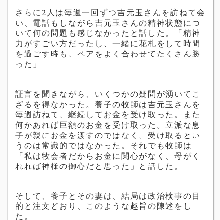
さらに2人は毎週一回ずつ
吉元玉
さんを訪ねて会
い、電話もしながら
吉元玉
さんの精神状態につ
いて何の問題も感じなかったと話した。「精神
力がすごい方だったし、一緒に花札をして時間
を過ごす時も、ペアをよく合わせてたくさん勝
った」
証言を聞きながら、いくつかの疑問が湧いてこ
ざるを得なかった。養子の牧師は
吉元玉
さんを
毎週訪ねて、継続してお金を受け取った。また
何かあれば巨額のお金を受け取った。立派な息
子が親にお金を渡すのではなく、受け取るとい
うのは常識的ではなかった。それでも牧師は
「私は牧会者だからお金に関心がなく、母がく
れれば神様の御心だと思った」と話した。
そして、養子とその妻は、結局は政治検事の目
的と注文どおり、このような趣旨の陳述をし
た。