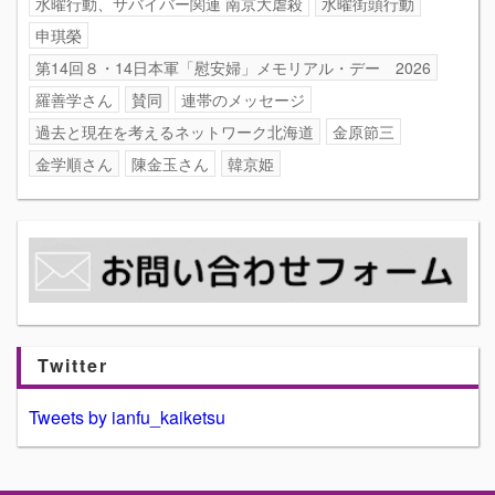
水曜行動、サバイバー関連 南京大虐殺
水曜街頭行動
申琪榮
第14回８・14日本軍「慰安婦」メモリアル・デー 2026
羅善学さん
賛同
連帯のメッセージ
過去と現在を考えるネットワーク北海道
金原節三
金学順さん
陳金玉さん
韓京姫
Twitter
Tweets by ianfu_kaiketsu