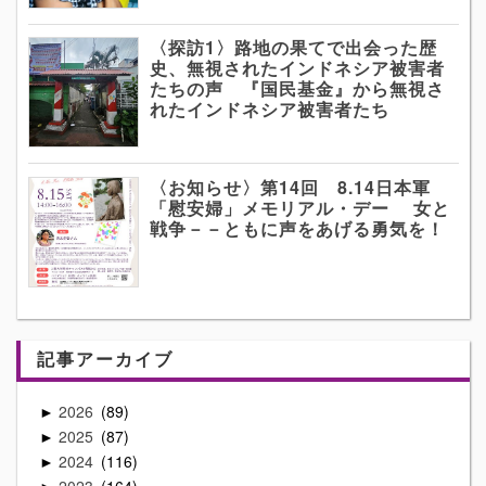
〈探訪1〉路地の果てで出会った歴
史、無視されたインドネシア被害者
たちの声 『国民基金』から無視さ
れたインドネシア被害者たち
〈お知らせ〉第14回 8.14日本軍
「慰安婦」メモリアル・デー 女と
戦争－－ともに声をあげる勇気を！
記事アーカイブ
2026
89
►
2025
87
►
2024
116
►
2023
164