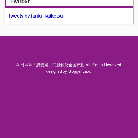
Twitter
Tweets by ianfu_kaiketsu
© 日本軍「慰安婦」問題解決全国行動 All Rights Reserved.
designed by
Blogger Labo