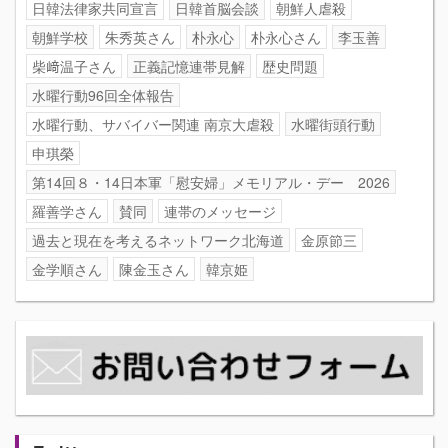
日韓法律家共同宣言
日韓首脳会談
朝鮮人虐殺
朝鮮学校
朱秀英さん
朴永心
朴永心さん
李玉善
柴﨑温子さん
正義記憶連帯見解
歴史問題
水曜行動96回全体報告
水曜行動、サバイバー関連 南京大虐殺
水曜街頭行動
申琪榮
第14回８・14日本軍「慰安婦」メモリアル・デー 2026
羅善学さん
賛同
連帯のメッセージ
過去と現在を考えるネットワーク北海道
金原節三
金学順さん
陳金玉さん
韓京姫