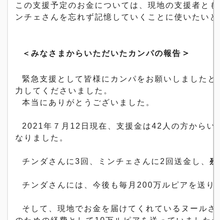
この支援予定のお金については、現地の支援者とも
ンチェさんを忘れず記憶していくことに使いたいと
＞
＜みなさまからいただいたカンパの報告
緊急支援として皆様にカンパをお願いしましたと
力してくださいました。
本当にありがとうございました。
2021
年７月
12
日現在、支援金は
42
人の方からい
なりました。
チンダさんに
3
回、
ミンチェさんに
2
回送金し、
残
チンダさんには、今後も毎月
200
万ルピアを送り
そして、
現地でお金を届けてくれているヌールさん