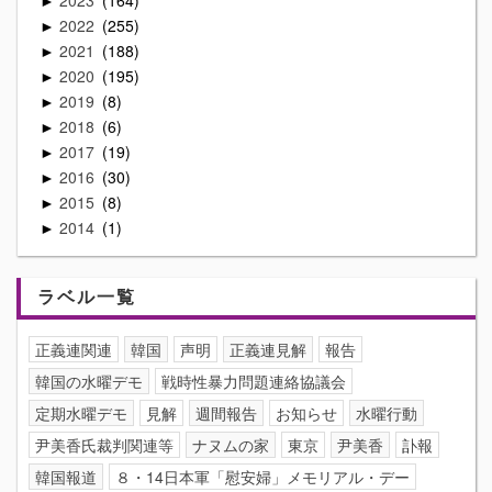
►
2022
255
►
2021
188
►
2020
195
►
2019
8
►
2018
6
►
2017
19
►
2016
30
►
2015
8
►
2014
1
►
ラベル一覧
正義連関連
韓国
声明
正義連見解
報告
韓国の水曜デモ
戦時性暴力問題連絡協議会
定期水曜デモ
見解
週間報告
お知らせ
水曜行動
尹美香氏裁判関連等
ナヌムの家
東京
尹美香
訃報
韓国報道
８・14日本軍「慰安婦」メモリアル・デー