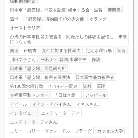
強制動員問題
日本軍「慰安婦」問題を記憶･継承する会・滋賀
海南島
追悼
「慰安婦」博物館平和の少女像
オランダ
オーストラリア
台湾の日本軍性暴力被害者・阿嬤たちの体験を記憶し、未来
につなぐ会
国連
声明書
女性に対する性暴力
定期水曜行動
宣言
川田文子さん
平和ナビ.韓国.水曜デモ
探訪
日本軍「慰安婦」問題研究所
日本軍「慰安婦」被害者保護法
日本軍性暴力被害者
第100回水曜行動、サバイバー関連
資料
軍隊
金福童平和センター
「日韓合意」
アッピール
アピール
イアン・アパイさん
イネスさん
インタビュー
エステリータ・ディ
エステリータ・ディさん
エリー・コリー・ヴァン・デル・プラーグ
カッセル大学