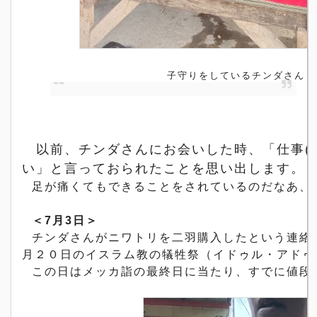
子守りをしているチンダさん
以前、チンダさんにお会いした時、「
仕事(
い」
と言っておられたことを思い出します。
足が痛くてもできることをされているのだなあ、
＜
7
月
3
日＞
チンダさんがニワトリを二羽購入したという連絡
月２０日のイスラム教の犠牲祭（イドゥル・アドゥ
この日はメッカ詣の最終日に当たり、
すでに値段