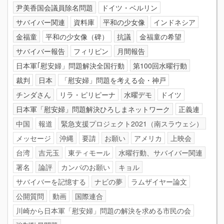
尹美香国会議員除名問題
ドイツ・ベルリン
サバイバー関連
資料庫
平和の少女像
インドネシア
金福童
平和の少女像（碑）
抗議
金福童の希望
サバイバー報告
フィリピン
月間報告
日本軍｢慰安婦」問題解決全国行動
第100回水曜行動
裁判
日本
「慰安婦」問題を考える会・神戸
チンダさん
リラ・ピリピーナ
水曜デモ
ドイツ
日本軍「慰安婦」問題解決ひろしまネットワーク
正義連
中国
報道
緊急支援プロジェクト2021（南スラウェシ）
メッセージ
沖縄
要請
お願い
アメリカ
上映会
台湾
吉元玉
東ティモール
水曜行動、サバイバー関連
署名
論評
カンパのお願い
キョル
サバイバーを記憶する
ナビの夢
ラムザイヤー論文
公開質問
動画
国際連合
川崎から日本軍「慰安婦」問題の解決を求める市民の会