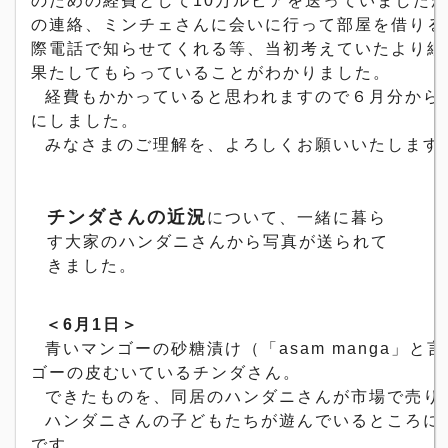
のための経費として
10
万ルピアを送っていまし
た
の連絡、
ミンチェさんに会いに行って部屋を借りる
際電話で知らせてくれる等、
当初考えていたより細
果たしてもらっていることがわかりました。
経費もかかっていると思われますので６月分から
にしました。
みなさまのご理解を、よろしくお願いいたします
について、
一緒に暮ら
チンダさんの近況
す大家のハンダニさんから写真が送られて
きました。
＜
6
月
1
日＞
青いマンゴーの砂糖漬け（「
asam manga
」と言
ゴーの皮むいているチンダさん。
できたものを、
同居のハンダニさんが市場で売り
ハンダニさんの子どもたちが遊んでいるところに
です。