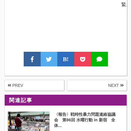
緊急
B!
PREV
NEXT
関連記事
〈報告〉戦時性暴力問題連絡協議
会 第96回 水曜行動 in 新宿 全
体...