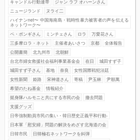
キャンドル行動連帯
ジャン ラフ オハーンさん
ニュージランド
ヌライ二
ハイナンnet〜 中国海南島・戦時性暴力被害者の声を伝える
ネットワーク〜
ペ・ポンギさん
ミンチェさん
ロラ
万愛花さん
三多摩ロラ・ネット
主催者あいさつ
京都
全体報告
公開書簡
北九州市
北朝鮮
台北市婦女救援社会福利事業基金会
在日
城田すず子
城田すず子さん
基地
奈良
女性国際戦犯法廷
女性新聞
姫路
宋神道さん
寄稿
尹玉林
尹順萬
希望のたね基金
情報紹介
挺身隊ハルモニと共にする市民の会
撤去問題
支援グッズ
日帝強制動員市民の集い・韓日歴史正義平和行動-
日本軍「慰安婦」問題の解決をめざす北海道の会
日韓市民
日韓極右ネットワークを糾弾