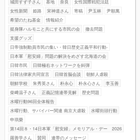
城田すず子さん
基地
奈良
女性国際戦犯法廷
女性新聞
姫路
宋神道さん
寄稿
尹玉林
尹順萬
希望のたね基金
情報紹介
挺身隊ハルモニと共にする市民の会
撤去問題
支援グッズ
日帝強制動員市民の集い・韓日歴史正義平和行動-
日本軍「慰安婦」問題の解決をめざす北海道の会
日韓市民
日韓極右ネットワークを糾弾
日韓法律家共同宣言
日韓首脳会談
朝鮮人虐殺
朝鮮学校
朱秀英さん
朴永心
朴永心さん
李玉善
柴﨑温子さん
正義記憶連帯見解
歴史問題
水曜行動96回全体報告
水曜行動、サバイバー関連 南京大虐殺
水曜街頭行動
申琪榮
第14回８・14日本軍「慰安婦」メモリアル・デー 2026
羅善学さん
賛同
連帯のメッセージ