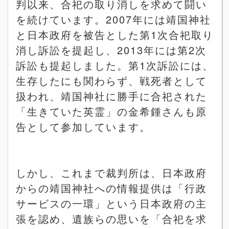
判以来、合祀の取り消しを求めて闘い
を続けています。
2007
年には靖国神社
と日本政府を被告とした第
1
次合祀取り
消し訴訟を提起し、
2013
年には第
2
次
訴訟も提起しました。第
1
次訴訟には、
生存したにも関わらず、戦死者として
扱われ、靖国神社に勝手に合祀された
「生きていた英霊」の金希鍾さんも原
告として参加しています。
しかし、これまで裁判所は、日本政府
からの靖国神社への情報提供は「行政
サービスの一環」という日本政府の主
張を認め、遺族らの思いを「合祀を求