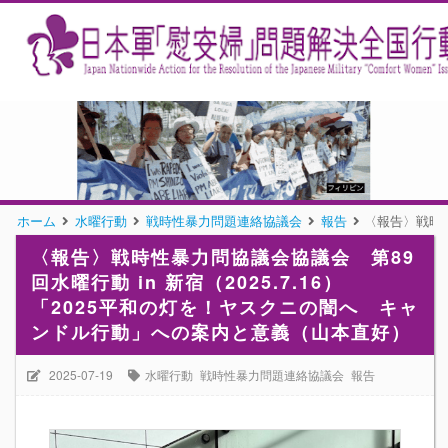
ホーム
水曜行動
戦時性暴力問題連絡協議会
報告
〈報告〉戦時性
〈報告〉戦時性暴力問協議会協議会 第89
回水曜行動 in 新宿（2025.7.16）
「2025平和の灯を！ヤスクニの闇へ キャ
ンドル行動」への案内と意義（山本直好）
2025-07-19
水曜行動
戦時性暴力問題連絡協議会
報告