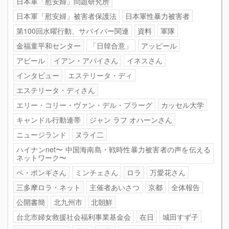
日本軍「慰安婦」問題研究所
日本軍「慰安婦」被害者保護法
日本軍性暴力被害者
第100回水曜行動、サバイバー関連
資料
軍隊
金福童平和センター
「日韓合意」
アッピール
アピール
イアン・アパイさん
イネスさん
インタビュー
エステリータ・ディ
エステリータ・ディさん
エリー・コリー・ヴァン・デル・プラーグ
カッセル大学
キャンドル行動連帯
ジャン ラフ オハーンさん
ニュージランド
ヌライ二
ハイナンnet〜 中国海南島・戦時性暴力被害者の声を伝える
ネットワーク〜
ペ・ポンギさん
ミンチェさん
ロラ
万愛花さん
三多摩ロラ・ネット
主催者あいさつ
京都
全体報告
公開書簡
北九州市
北朝鮮
台北市婦女救援社会福利事業基金会
在日
城田すず子