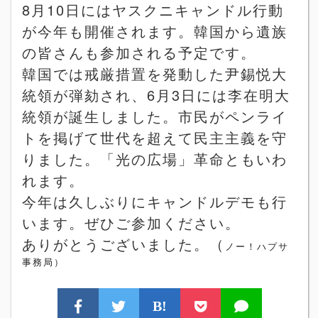
8
月
10
日にはヤスクニキャンドル行動
が今年も開催されます。韓国から遺族
の皆さんも参加される予定です。
韓国では戒厳措置を発動した尹錫悦大
統領が弾劾され、
6
月
3
日には李在明大
統領が誕生しました。市民がペンライ
トを掲げて世代を超えて民主主義を守
りました。「光の広場」革命ともいわ
れます。
今年は久しぶりにキャンドルデモも行
います。
ぜひご参加ください。
ありがとうございました。（
ノー！
ハプサ
事務局）
B!