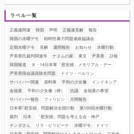
ラベル一覧
正義連関連
韓国
声明
正義連見解
報告
韓国の水曜デモ
戦時性暴力問題連絡協議会
定期水曜デモ
見解
週間報告
お知らせ
水曜行動
尹美香氏裁判関連等
ナヌムの家
東京
尹美香
訃報
韓国報道
８・14日本軍「慰安婦」メモリアル・デー
尹美香国会議員除名問題
ドイツ・ベルリン
サバイバー関連
資料庫
平和の少女像
インドネシア
金福童
平和の少女像（碑）
抗議
金福童の希望
サバイバー報告
フィリピン
月間報告
日本軍｢慰安婦」問題解決全国行動
第100回水曜行動
裁判
日本
「慰安婦」問題を考える会・神戸
チンダさん
リラ・ピリピーナ
水曜デモ
ドイツ
日本軍「慰安婦」問題解決ひろしまネットワーク
正義連