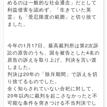
めるのは一般的な社会通念」だとして
利益侵害を認めず、「生きていた英
霊」も「受忍限度の範囲」と切り捨て
ました。
今年の
1
月
17
日、最高裁判所は第
2
次訴
訟の原告のうち、国を被告とした
4
名の
原告の訴えを取り上げ、判決を言い渡
しました。
判決は
20
年の「除斥期間」で訴えを切
り捨てるものでした。
全く知らされていない合祀に対して、
20
年以内に裁判を起こさなかったと不
可能な条件を突きつける不当判決でし