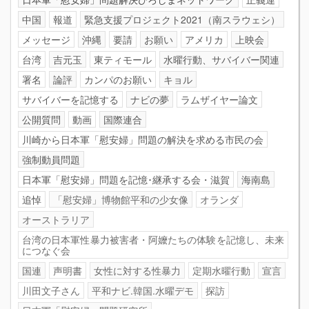
中国
報道
緊急支援プロジェクト2021（南スラウェシ）
メッセージ
沖縄
要請
お願い
アメリカ
上映会
台湾
吉元玉
東ティモール
水曜行動、サバイバー関連
署名
論評
カンパのお願い
キョル
サバイバーを記憶する
ナビの夢
ラムザイヤー論文
公開質問
動画
国際連合
川崎から日本軍「慰安婦」問題の解決を求める市民の会
強制動員問題
日本軍「慰安婦」問題を記憶･継承する会・滋賀
海南島
追悼
「慰安婦」博物館平和の少女像
オランダ
オーストラリア
台湾の日本軍性暴力被害者・阿嬤たちの体験を記憶し、未来
につなぐ会
国連
声明書
女性に対する性暴力
定期水曜行動
宣言
川田文子さん
平和ナビ.韓国.水曜デモ
探訪