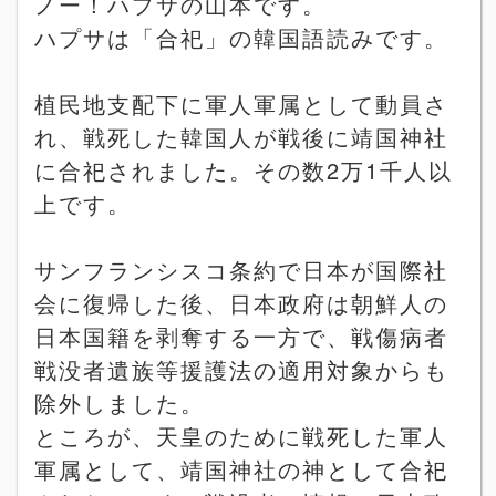
ノー！ハプサの山本です。
ハプサは「合祀」の韓国語読みです。
植民地支配下に軍人軍属として動員さ
れ、戦死した韓国人が戦後に靖国神社
に合祀されました。その数
2
万
1
千人以
上です。
サンフランシスコ条約で日本が国際社
会に復帰した後、日本政府は朝鮮人の
日本国籍を剥奪する一方で、戦傷病者
戦没者遺族等援護法の適用対象からも
除外しました。
ところが、天皇のために戦死した軍人
軍属として、靖国神社の神として合祀