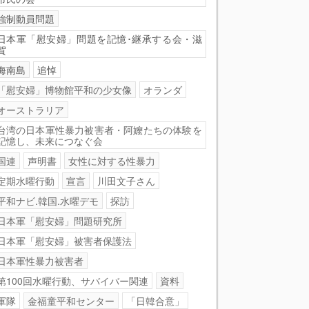
強制動員問題
日本軍「慰安婦」問題を記憶･継承する会・滋
賀
海南島
追悼
「慰安婦」博物館平和の少女像
オランダ
オーストラリア
台湾の日本軍性暴力被害者・阿嬤たちの体験を
記憶し、未来につなぐ会
国連
声明書
女性に対する性暴力
定期水曜行動
宣言
川田文子さん
平和ナビ.韓国.水曜デモ
探訪
日本軍「慰安婦」問題研究所
日本軍「慰安婦」被害者保護法
日本軍性暴力被害者
第100回水曜行動、サバイバー関連
資料
軍隊
金福童平和センター
「日韓合意」