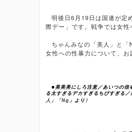
明後日
6
月
19
日は国連が定
際デー」です。戦争では女性
ちゃんみなの「美人」と「
女性への性暴力について、お
■美美美にしろ注意／あいつの信
る太すぎるデカすぎるちびすぎる
人」「
Ng
」より〉