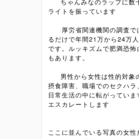
ちゃんみなのラップに数
ライトを振っています
厚労省関連機関の調査では
るだけで年間
21
万から
24
万
です。ルッキズムで肥満恐怖
もあります。
男性から女性は性的対象
摂食障害、職場でのセクハラ
日常生活の中に転がっていま
エスカレートします
ここに並んでいる写真の女性