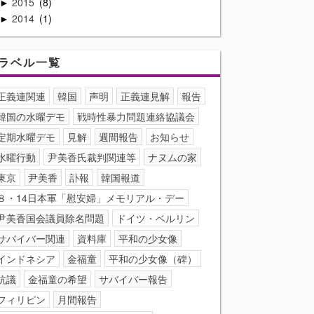
2015
8
►
2014
1
►
ラベル一覧
正義連関連
韓国
声明
正義連見解
報告
韓国の水曜デモ
戦時性暴力問題連絡協議会
定期水曜デモ
見解
週間報告
お知らせ
水曜行動
尹美香氏裁判関連等
ナヌムの家
東京
尹美香
訃報
韓国報道
８・14日本軍「慰安婦」メモリアル・デー
尹美香国会議員除名問題
ドイツ・ベルリン
サバイバー関連
資料庫
平和の少女像
インドネシア
金福童
平和の少女像（碑）
抗議
金福童の希望
サバイバー報告
フィリピン
月間報告