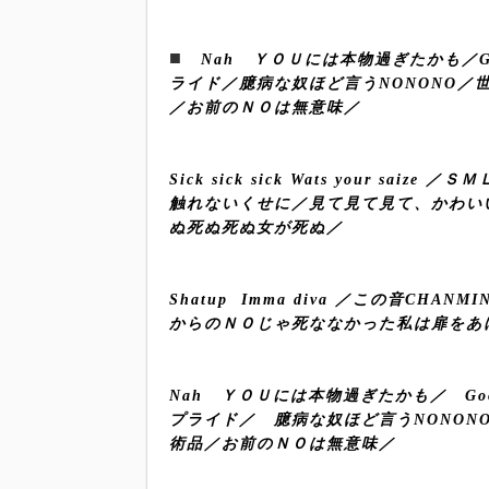
■
Nah
ＹＯＵには本物過ぎたかも／
ライド／臆病な奴ほど言う
NONONO
／
／お前のＮＯは無意味／
Sick sick sick Wats your saize
／ＳＭ
触れないくせに／見て見て見て、かわい
ぬ死ぬ死ぬ女が死ぬ／
Shatup
Imma diva
／この音
CHANMI
からのＮＯじゃ死ななかった私は扉をあ
Nah
ＹＯＵには本物過ぎたかも／
Go
プライド／ 臆病な奴ほど言う
NONON
術品／お前のＮＯは無意味／