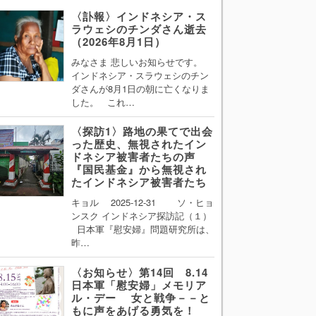
〈訃報〉インドネシア・ス
ラウェシのチンダさん逝去
（2026年8月1日）
みなさま 悲しいお知らせです。
インドネシア・スラウェシのチン
ダさんが8月1日の朝に亡くなりま
した。 これ…
〈探訪1〉路地の果てで出会
った歴史、無視されたイン
ドネシア被害者たちの声
『国民基金』から無視され
たインドネシア被害者たち
キョル 2025-12-31 ソ・ヒョ
ンスク インドネシア探訪記（１）
日本軍『慰安婦』問題研究所は、
昨…
〈お知らせ〉第14回 8.14
日本軍「慰安婦」メモリア
ル・デー 女と戦争－－と
もに声をあげる勇気を！