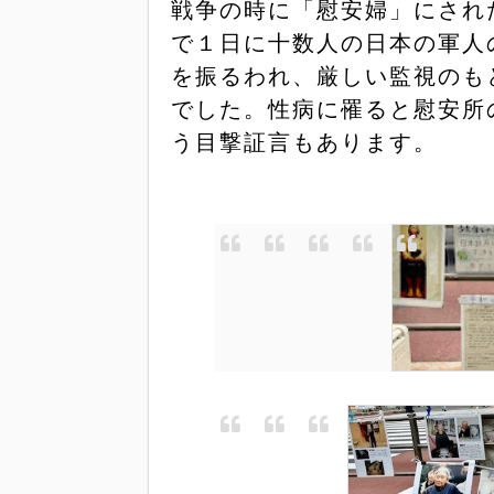
戦争の時に「慰安婦」にされ
で１日に十数人の日本の軍人
を振るわれ、厳しい監視のも
でした。性病に罹ると慰安所
う目撃証言もあります。