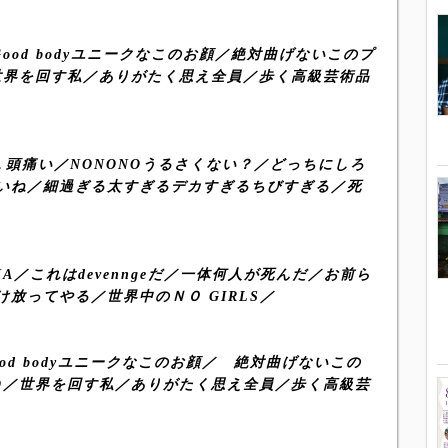
Good body
ユニークなこのお顔／絶対曲げないこのプ
世界を回す私／ありがたく思え全員／歩く高級芸術品
Ｌ頭痛い／
NONONO
うるさくない？／どっちにしろ
いね／細過ぎる太すぎるデカすぎるちびすぎる／死
NA
／これは
devennge
だ／一体何人が死んだ／お前ら
け放ってやる／世界中のＮＯ
GIRLS
／
od body
ユニークなこのお顔／ 絶対曲げないこの
O
／世界を回す私／ありがたく思え全員／歩く高級芸