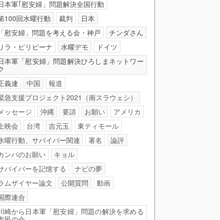
日本軍｢慰安婦」問題解決全国行動
第100回水曜行動
裁判
日本
「慰安婦」問題を考える会・神戸
チンダさん
リラ・ピリピーナ
水曜デモ
ドイツ
日本軍「慰安婦」問題解決ひろしまネットワー
ク
正義連
中国
報道
緊急支援プロジェクト2021（南スラウェシ）
メッセージ
沖縄
要請
お願い
アメリカ
上映会
台湾
吉元玉
東ティモール
水曜行動、サバイバー関連
署名
論評
カンパのお願い
キョル
サバイバーを記憶する
ナビの夢
ラムザイヤー論文
公開質問
動画
国際連合
川崎から日本軍「慰安婦」問題の解決を求める
市民の会