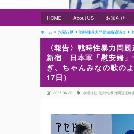
HOME
About US
お知らせ
ホーム
水曜行動
戦時性暴力問題連絡協議会
〈報告〉戦時性暴力問題連
新宿 日本軍「慰安婦」
ぎ、ちゃんみなの歌のよう
17日）
2026-06-20
水曜行動
戦時性暴力問題連絡