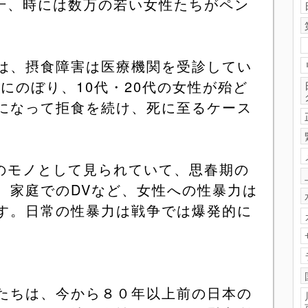
千、時には数万の若い女性たちがペン
、摂食障害は医療機関を受診してい
人にのぼり、
10
代・
20
代の女性が殆ど
になって拒食を続け、死に至るケース
のモノとして見られていて、思春期の
、家庭での
DV
など、女性への性暴力は
す。日常の性暴力は戦争では爆発的に
たちは、今から８０年以上前の日本の