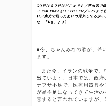
GO
行けＧＯ行けどこまでも／死ぬ気で
／
You know gal never die
／いつまで
い／実力で殴ったあいつ元気してるか
な 「
Ng
」より〉
■
今、ちゃんみなの歌が、若
ます。
また今、イランの戦争で、
出ています。日本では、政府
ナフサ不足で、医療用器具や
が品不足になってきて生活の
意すると言われていますが、