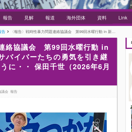
報告
見解
報道
海外団体
資料
Link
報告
〈報告〉戦時性暴力問題連絡協議会 第99回水曜行動 in 新宿 日本軍「慰安婦」サバイバーたちの勇気を引き継ぎ、ちゃんみなの歌のように・・ 保田千世（2026年6月17日）
絡協議会 第99回水曜行動 in
サバイバーたちの勇気を引き継
に・・ 保田千世（2026年6月
協議会
報告