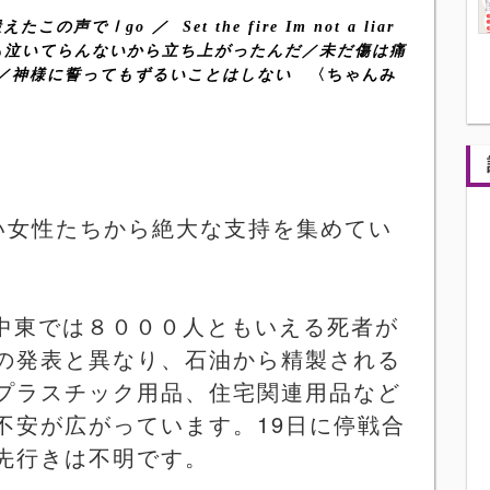
鍛えたこの声でⅠ
go
／
Set the fire Im not a liar
も泣いてらんないから立ち上がったんだ／未だ傷は痛
〈ちゃんみ
い／神様に誓ってもずるいことはしない
い女性たちから絶大な支持を集めてい
中東では８０００人ともいえる死者が
の発表と異なり、石油から精製される
プラスチック用品、住宅関連用品など
不安が広がっています。
19
日に停戦合
先行きは不明です。