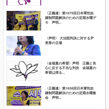
〈正義連〉第1675回日本軍性奴
隷制問題解決のための定期水曜デ
モ 声明...
〈声明〉 大法院判決に対する尹
美香の立場
〈金福童の希望〉声明 正義と良
心に反する不当な判決 金福童の
希望は揺る...
〈正義連〉第1658回日本軍性奴
隷制問題解決のための定期水曜集
会 声明...