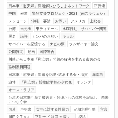
日本軍「慰安婦」問題解決ひろしまネットワーク
正義連
中国
報道
緊急支援プロジェクト2021（南スラウェシ）
メッセージ
沖縄
要請
お願い
アメリカ
上映会
台湾
吉元玉
東ティモール
水曜行動、サバイバー関連
署名
論評
カンパのお願い
キョル
サバイバーを記憶する
ナビの夢
ラムザイヤー論文
公開質問
動画
国際連合
川崎から日本軍「慰安婦」問題の解決を求める市民の会
強制動員問題
日本軍「慰安婦」問題を記憶･継承する会・滋賀
海南島
追悼
「慰安婦」博物館平和の少女像
オランダ
オーストラリア
台湾の日本軍性暴力被害者・阿嬤たちの体験を記憶し、未来
につなぐ会
国連
声明書
女性に対する性暴力
定期水曜行動
宣言
川田文子さん
平和ナビ.韓国.水曜デモ
探訪