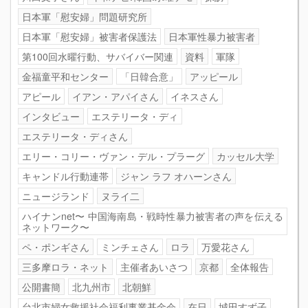
日本軍「慰安婦」問題研究所
日本軍「慰安婦」被害者保護法
日本軍性暴力被害者
第100回水曜行動、サバイバー関連
資料
軍隊
金福童平和センター
「日韓合意」
アッピール
アピール
イアン・アパイさん
イネスさん
インタビュー
エステリータ・ディ
エステリータ・ディさん
エリー・コリー・ヴァン・デル・プラーグ
カッセル大学
キャンドル行動連帯
ジャン ラフ オハーンさん
ニュージランド
ヌライ二
ハイナンnet〜 中国海南島・戦時性暴力被害者の声を伝える
ネットワーク〜
ペ・ポンギさん
ミンチェさん
ロラ
万愛花さん
三多摩ロラ・ネット
主催者あいさつ
京都
全体報告
公開書簡
北九州市
北朝鮮
台北市婦女救援社会福利事業基金会
在日
城田すず子