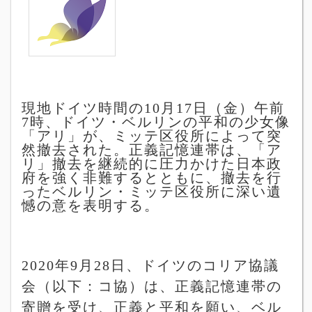
現地ドイツ時間の
10
月
17
日（金）午前
7
時、ドイツ・ベルリンの平和の少女像
「アリ」が、ミッテ区役所によって突
然撤去された。正義記憶連帯は、「ア
リ」撤去を継続的に圧力かけた日本政
府を強く非難するとともに、撤去を行
ったベルリン・ミッテ区役所に深い遺
憾の意を表明する。
2020
年
9
月
28
日、ドイツのコリア協議
会（以下：コ協）は、正義記憶連帯の
寄贈を受け、正義と平和を願い、ベル