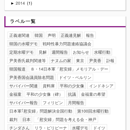
2014
1
►
ラベル一覧
正義連関連
韓国
声明
正義連見解
報告
韓国の水曜デモ
戦時性暴力問題連絡協議会
定期水曜デモ
見解
週間報告
お知らせ
水曜行動
尹美香氏裁判関連等
ナヌムの家
東京
尹美香
訃報
韓国報道
８・14日本軍「慰安婦」メモリアル・デー
尹美香国会議員除名問題
ドイツ・ベルリン
サバイバー関連
資料庫
平和の少女像
インドネシア
金福童
平和の少女像（碑）
抗議
金福童の希望
サバイバー報告
フィリピン
月間報告
日本軍｢慰安婦」問題解決全国行動
第100回水曜行動
裁判
日本
「慰安婦」問題を考える会・神戸
チンダさん
リラ・ピリピーナ
水曜デモ
ドイツ