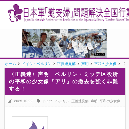
ホーム
ドイツ・ベルリン
正義連見解
声明
平和の少女像
〈正
〈正義連〉声明 ベルリン・ミッテ区役所
の平和の少女像『アリ』の撤去を強く非難
する！
2025-10-22
ドイツ・ベルリン
正義連見解
声明
平和の少女像