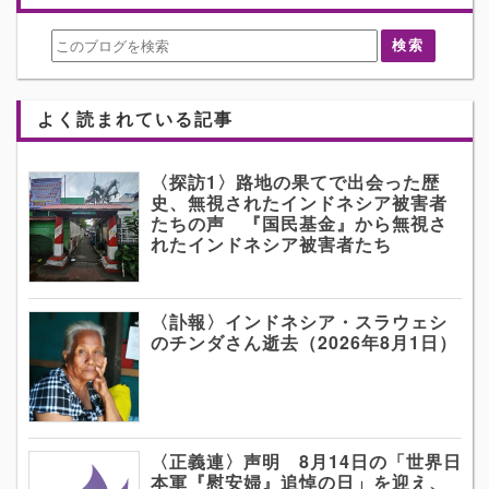
よく読まれている記事
〈探訪1〉路地の果てで出会った歴
史、無視されたインドネシア被害者
たちの声 『国民基金』から無視さ
れたインドネシア被害者たち
〈訃報〉インドネシア・スラウェシ
のチンダさん逝去（2026年8月1日）
〈正義連〉声明 8月14日の「世界日
本軍『慰安婦』追悼の日」を迎え、