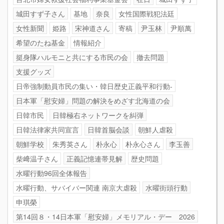
城田すず子さん
基地
奈良
女性国際戦犯法廷
女性新聞
姫路
宋神道さん
寄稿
尹玉林
尹順萬
希望のたね基金
情報紹介
挺身隊ハルモニと共にする市民の会
撤去問題
支援グッズ
日帝強制動員市民の集い・韓日歴史正義平和行動-
日本軍「慰安婦」問題の解決をめざす北海道の会
日韓市民
日韓極右ネットワークを糾弾
日韓法律家共同宣言
日韓首脳会談
朝鮮人虐殺
朝鮮学校
朱秀英さん
朴永心
朴永心さん
李玉善
柴﨑温子さん
正義記憶連帯見解
歴史問題
水曜行動96回全体報告
水曜行動、サバイバー関連 南京大虐殺
水曜街頭行動
申琪榮
第14回８・14日本軍「慰安婦」メモリアル・デー 2026