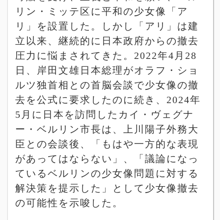
リン・ミッテ区に平和の少女像「ア
リ」を設置した。しかし「アリ」は建
立以来、継続的に日本政府からの撤去
圧力に悩まされてきた。
2022
年
4
月
28
日、岸田文雄日本総理がオラフ・ショ
ルツ独首相との首脳会談で少女像の撤
去を公式に要求したのに続き、
2024
年
5
月に日本を訪問したカイ・ヴェグナ
ー・ベルリン市長は、上川陽子外務大
臣との会談後、「もはや一方的な表現
があってはならない」、「議論になっ
ているベルリンの少女像問題に対する
解決策を提示した」として少女像撤去
の可能性を示唆した。