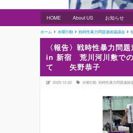
HOME
About US
お知らせ
ホーム
水曜行動
戦時性暴力問題連絡協議会
〈報告〉戦時性暴力問題
in 新宿 荒川河川敷
て 矢野恭子
2025-10-22
水曜行動
戦時性暴力問題連絡