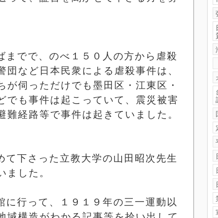
ばまでで、のべ１５０人の方から虐殺
警団など日本民衆による虐殺事件は、
ちが伺っただけでも墨田区・江東区・
どでも事件は起こっていて、震災被害
避難経路等で事件は起きていました。
めて下さった立教大学の山田昭次先生
いました。
館に行って、１９１９年の三一運動以
地域構造がわかる記事等を拾い出して