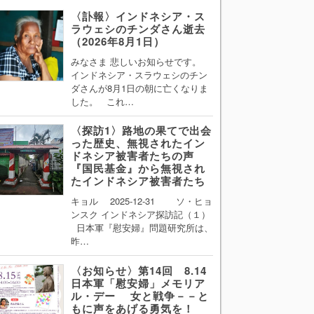
〈訃報〉インドネシア・ス
ラウェシのチンダさん逝去
（2026年8月1日）
みなさま 悲しいお知らせです。
インドネシア・スラウェシのチン
ダさんが8月1日の朝に亡くなりま
した。 これ…
〈探訪1〉路地の果てで出会
った歴史、無視されたイン
ドネシア被害者たちの声
『国民基金』から無視され
たインドネシア被害者たち
キョル 2025-12-31 ソ・ヒョ
ンスク インドネシア探訪記（１）
日本軍『慰安婦』問題研究所は、
昨…
〈お知らせ〉第14回 8.14
日本軍「慰安婦」メモリア
ル・デー 女と戦争－－と
もに声をあげる勇気を！