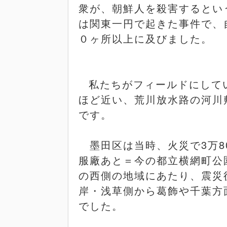
衆が、朝鮮人を殺害するとい
は関東一円で起きた事件で、
０ヶ所以上に及びました。
私たちがフィールドにして
ほど近い、荒川放水路の河川
です。
墨田区は当時、火災で
3
万
8
服廠あと＝今の都立横網町公
の西側の地域にあたり、震災
岸・浅草側から葛飾や千葉方
でした。