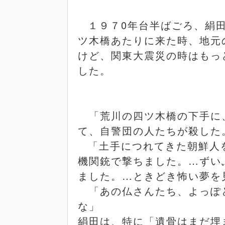
１９７
0
年台半ばごろ、絹
ツ木橋あたりに来た時、地元
けど、関東大震災の時はもっ
した。
「荒川の四ツ木橋の下手に
て、自警団の人たちが殺した
「土手につれてきた朝鮮人
機関銃で撃ちました。…ずい
ました。…ときどき怖い夢を
「あの仏さんたち、よっぽ
な」
絹田は、特に「遺骨はまだ埋