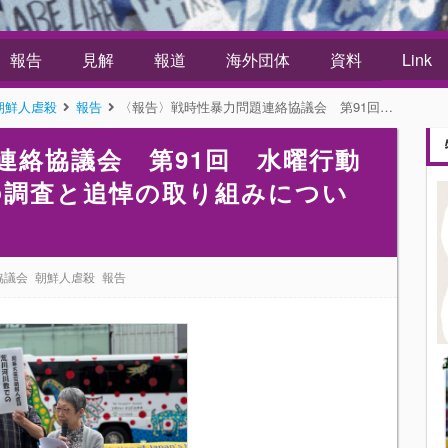
報告
見解
報道
海外団体
資料
Link
朝鮮人虐殺
報告
〈報告〉戦時性暴力問題連絡協議会 第91回 水曜行動 in 新宿 荒川河川敷での調査と追悼の取り組みについて 矢野恭子
連絡協議会 第91回 水曜行動
での調査と追悼の取り組みについ
協議会
朝鮮人虐殺
報告