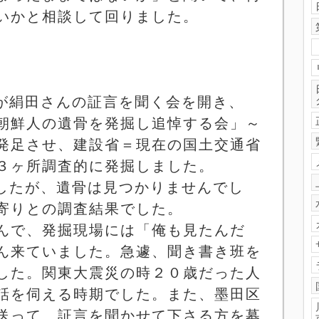
いかと相談して回りました。
が絹田さんの証言を聞く会を開き、
朝鮮人の遺骨を発掘し追悼する会」～
発足させ、建設省＝現在の国土交通省
３ヶ所調査的に発掘しました。
したが、遺骨は見つかりませんでし
寄りとの調査結果でした。
んで、発掘現場には「俺も見たんだ
ん来ていました。急遽、聞き書き班を
した。関東大震災の時２０歳だった人
話を伺える時期でした。また、墨田区
送って、証言を聞かせて下さる方を募