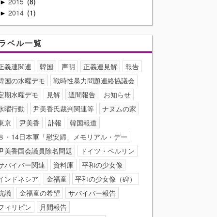
2015
8
►
2014
1
►
ラベル一覧
正義連関連
韓国
声明
正義連見解
報告
韓国の水曜デモ
戦時性暴力問題連絡協議会
定期水曜デモ
見解
週間報告
お知らせ
水曜行動
尹美香氏裁判関連等
ナヌムの家
東京
尹美香
訃報
韓国報道
８・14日本軍「慰安婦」メモリアル・デー
尹美香国会議員除名問題
ドイツ・ベルリン
サバイバー関連
資料庫
平和の少女像
インドネシア
金福童
平和の少女像（碑）
抗議
金福童の希望
サバイバー報告
フィリピン
月間報告