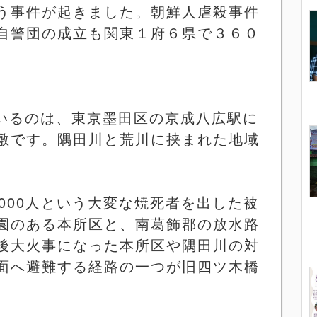
う事件が起きました。朝鮮人虐殺事件
自警団の成立も関東１府６県で３６０
いるのは、東京墨田区の京成八広駅に
敷です。隅田川と荒川に挟まれた地域
000
人という大変な焼死者を出した被
園のある本所区と、南葛飾郡の放水路
後大火事になった本所区や隅田川の対
面へ避難する経路の一つが旧四ツ木橋