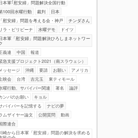
日本軍｢慰安婦」問題解決全国行動
第100回水曜行動
裁判
日本
「慰安婦」問題を考える会・神戸
チンダさん
リラ・ピリピーナ
水曜デモ
ドイツ
日本軍「慰安婦」問題解決ひろしまネットワー
ク
正義連
中国
報道
緊急支援プロジェクト2021（南スラウェシ）
メッセージ
沖縄
要請
お願い
アメリカ
上映会
台湾
吉元玉
東ティモール
水曜行動、サバイバー関連
署名
論評
カンパのお願い
キョル
サバイバーを記憶する
ナビの夢
ラムザイヤー論文
公開質問
動画
国際連合
川崎から日本軍「慰安婦」問題の解決を求める
市民の会