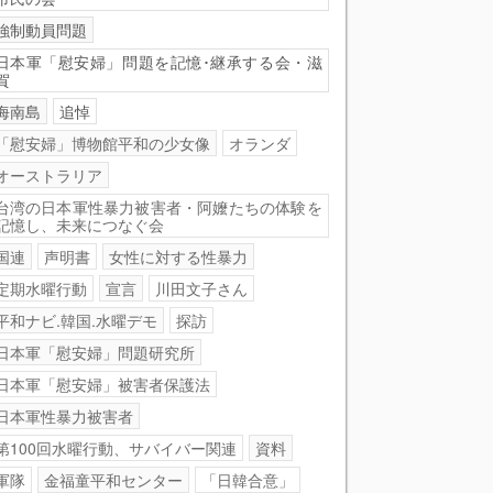
強制動員問題
日本軍「慰安婦」問題を記憶･継承する会・滋
賀
海南島
追悼
「慰安婦」博物館平和の少女像
オランダ
オーストラリア
台湾の日本軍性暴力被害者・阿嬤たちの体験を
記憶し、未来につなぐ会
国連
声明書
女性に対する性暴力
定期水曜行動
宣言
川田文子さん
平和ナビ.韓国.水曜デモ
探訪
日本軍「慰安婦」問題研究所
日本軍「慰安婦」被害者保護法
日本軍性暴力被害者
第100回水曜行動、サバイバー関連
資料
軍隊
金福童平和センター
「日韓合意」