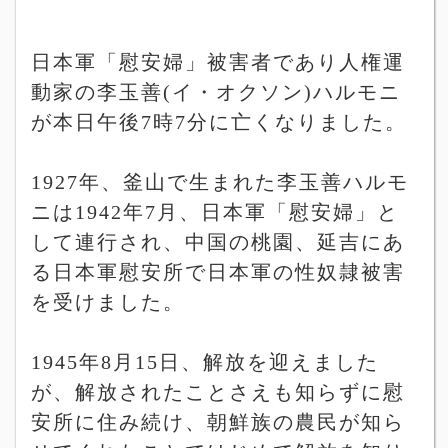
日本軍「慰安婦」被害者であり人権運
動家の李玉善
(
イ・オクソン
)
ハルモニ
が本日午後
7
時
7
分に亡くなりました。
1927
年、釜山で生まれた李玉善ハルモ
ニは
1942
年
7
月、日本軍「慰安婦」と
して連行され、中国の桃園、延吉にあ
る日本軍慰安所で日本軍の性奴隷被害
を受けました。
1945
年
8
月
15
日、解放を迎えました
が、解放されたことさえも知らずに慰
安所に住み続け、朝鮮族の農民が知ら