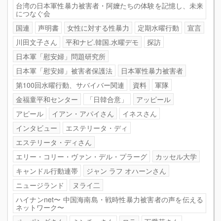
台湾の日本軍性暴力被害者・阿嬤たちの体験を記憶し、未来
につなぐ会
国連
声明書
女性に対する性暴力
定期水曜行動
宣言
川田文子さん
平和ナビ.韓国.水曜デモ
探訪
日本軍「慰安婦」問題研究所
日本軍「慰安婦」被害者保護法
日本軍性暴力被害者
第100回水曜行動、サバイバー関連
資料
軍隊
金福童平和センター
「日韓合意」
アッピール
アピール
イアン・アパイさん
イネスさん
インタビュー
エステリータ・ディ
エステリータ・ディさん
エリー・コリー・ヴァン・デル・プラーグ
カッセル大学
キャンドル行動連帯
ジャン ラフ オハーンさん
ニュージランド
ヌライ二
ハイナンnet〜 中国海南島・戦時性暴力被害者の声を伝える
ネットワーク〜