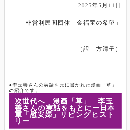
2025
年
5
月
11
日
非営利民間団体「金福童の希望」
（訳 方清子）
●李玉善さんの実話を元に書かれた漫画「草」
の紹介です。
次世代へ 漫画「草」 李玉
善さんの実話をもとにー日本
軍「慰安婦」リビングヒスト
リー