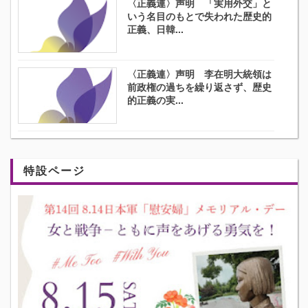
〈正義連〉声明 「実用外交」と
いう名目のもとで失われた歴史的
正義、日韓...
〈正義連〉声明 李在明大統領は
前政権の過ちを繰り返さず、歴史
的正義の実...
特設ページ