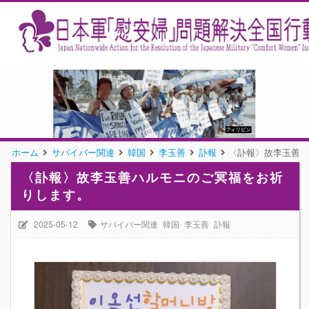
ホーム
サバイバー関連
韓国
李玉善
訃報
〈訃報〉故李玉善ハ
〈訃報〉故李玉善ハルモニのご冥福をお祈
りします。
2025-05-12
サバイバー関連
韓国
李玉善
訃報