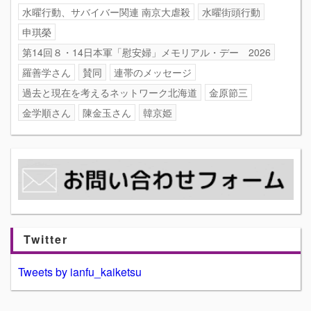
水曜行動、サバイバー関連 南京大虐殺
水曜街頭行動
申琪榮
第14回８・14日本軍「慰安婦」メモリアル・デー 2026
羅善学さん
賛同
連帯のメッセージ
過去と現在を考えるネットワーク北海道
金原節三
金学順さん
陳金玉さん
韓京姫
Twitter
Tweets by ianfu_kaiketsu