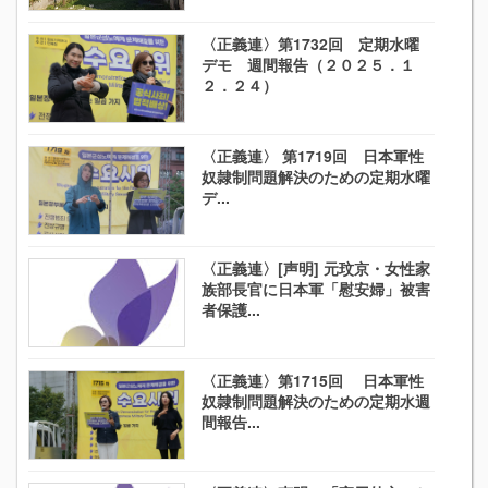
〈正義連〉第1732回 定期水曜
デモ 週間報告（２０２５．１
２．２４）
〈正義連〉 第1719回 日本軍性
奴隷制問題解決のための定期水曜
デ...
〈正義連〉[声明] 元玟京・女性家
族部長官に日本軍「慰安婦」被害
者保護...
〈正義連〉第1715回 日本軍性
奴隷制問題解決のための定期水週
間報告...