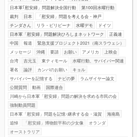
日本軍｢慰安婦」問題解決全国行動
第100回水曜行動
裁判
日本
「慰安婦」問題を考える会・神戸
チンダさん
リラ・ピリピーナ
水曜デモ
ドイツ
日本軍「慰安婦」問題解決ひろしまネットワーク
正義連
中国
報道
緊急支援プロジェクト2021（南スラウェシ）
メッセージ
沖縄
要請
お願い
アメリカ
上映会
台湾
吉元玉
東ティモール
水曜行動、サバイバー関連
署名
論評
カンパのお願い
キョル
サバイバーを記憶する
ナビの夢
ラムザイヤー論文
公開質問
動画
国際連合
川崎から日本軍「慰安婦」問題の解決を求める市民の会
強制動員問題
日本軍「慰安婦」問題を記憶･継承する会・滋賀
海南島
追悼
「慰安婦」博物館平和の少女像
オランダ
オーストラリア