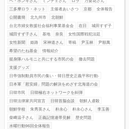
ペ・ポンギさん
ミンチェさん
ロラ
万愛花さん
三多摩ロラ・ネット
主催者あいさつ
京都
全体報告
公開書簡
北九州市
北朝鮮
台北市婦女救援社会福利事業基金会
在日
城田すず子
城田すず子さん
基地
奈良
女性国際戦犯法廷
女性新聞
姫路
宋神道さん
寄稿
尹玉林
尹順萬
希望のたね基金
情報紹介
挺身隊ハルモニと共にする市民の会
撤去問題
支援グッズ
日帝強制動員市民の集い・韓日歴史正義平和行動-
日本軍「慰安婦」問題の解決をめざす北海道の会
日韓市民
日韓極右ネットワークを糾弾
日韓法律家共同宣言
日韓首脳会談
朝鮮人虐殺
朝鮮学校
朱秀英さん
朴永心
朴永心さん
李玉善
柴﨑温子さん
正義記憶連帯見解
歴史問題
水曜行動96回全体報告