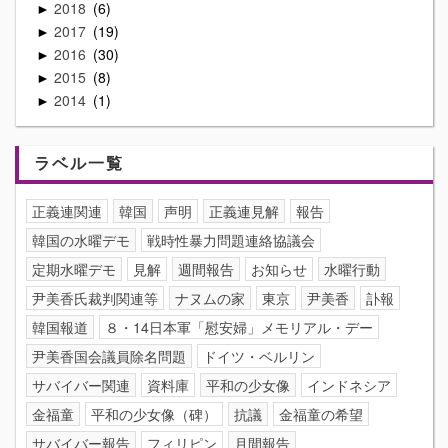
2018
6
►
2017
19
►
2016
30
►
2015
8
►
2014
1
►
ラベル一覧
正義連関連
韓国
声明
正義連見解
報告
韓国の水曜デモ
戦時性暴力問題連絡協議会
定期水曜デモ
見解
週間報告
お知らせ
水曜行動
尹美香氏裁判関連等
ナヌムの家
東京
尹美香
訃報
韓国報道
８・14日本軍「慰安婦」メモリアル・デー
尹美香国会議員除名問題
ドイツ・ベルリン
サバイバー関連
資料庫
平和の少女像
インドネシア
金福童
平和の少女像（碑）
抗議
金福童の希望
サバイバー報告
フィリピン
月間報告