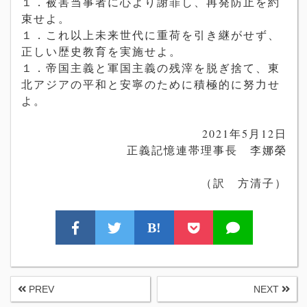
１．被害当事者に心より謝罪し、再発防止を約
束せよ。
１．これ以上未来世代に重荷を引き継がせず、
正しい歴史教育を実施せよ。
１．帝国主義と軍国主義の残滓を脱ぎ捨て、東
北アジアの平和と安寧のために積極的に努力せ
よ。
2021
年
5
月
12
日
正義記憶連帯理事長 李娜榮
（訳 方清子）
B!
PREV
NEXT