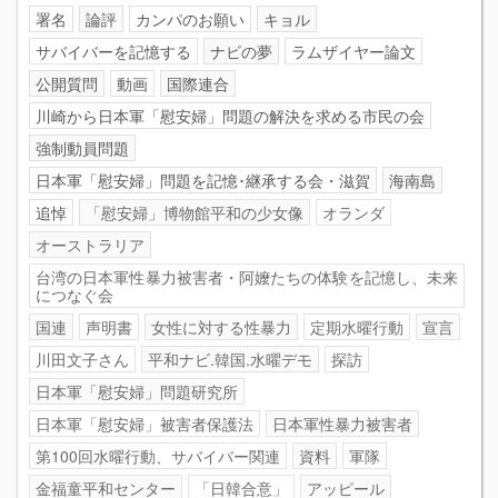
署名
論評
カンパのお願い
キョル
サバイバーを記憶する
ナビの夢
ラムザイヤー論文
公開質問
動画
国際連合
川崎から日本軍「慰安婦」問題の解決を求める市民の会
強制動員問題
日本軍「慰安婦」問題を記憶･継承する会・滋賀
海南島
追悼
「慰安婦」博物館平和の少女像
オランダ
オーストラリア
台湾の日本軍性暴力被害者・阿嬤たちの体験を記憶し、未来
につなぐ会
国連
声明書
女性に対する性暴力
定期水曜行動
宣言
川田文子さん
平和ナビ.韓国.水曜デモ
探訪
日本軍「慰安婦」問題研究所
日本軍「慰安婦」被害者保護法
日本軍性暴力被害者
第100回水曜行動、サバイバー関連
資料
軍隊
金福童平和センター
「日韓合意」
アッピール