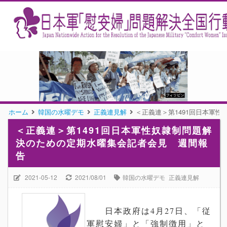
ホーム
韓国の水曜デモ
正義連見解
＜正義連＞第1491回日本軍
＜正義連＞第1491回日本軍性奴隷制問題解
決のための定期水曜集会記者会見 週間報
告
2021-05-12
2021/08/01
韓国の水曜デモ
正義連見解
日本政府は
4
月
27
日、「従
軍慰安婦」と「強制徴用」と