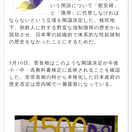
いう用語について「慰安婦」
と「徴用」に代替しなければ
ならないという立場を閣議決定した。
植民地
下、朝鮮人
に対する野蛮な強制徴用の歴史から
脱却させ、日本軍の組織的で体系的な性奴隷制
の歴史をなかったことにするためだ。
5
月
10
日、菅首相はこのような閣議決定が今後
小・中・高教科書検定に反映されることを確認
した。安倍首相の時から本格化した日本政府の
歴史否定は菅内閣で一層露骨になっている。