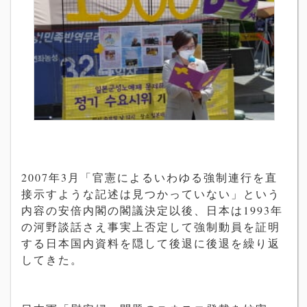
2007
年
3
月「官憲によるいわゆる強制連行を直
接示すような記述は見つかっていない」という
内容の安倍内閣の閣議決定以後、日本は
1993
年
の河野談話さえ事実上否定して強制動員を証明
する日本国内資料を隠して後退に後退を繰り返
してきた。