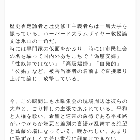
歴史否定論者と歴史修正主義者らは一層大手を
振っている。ハーバード大ラムザイヤー教授論
文は氷山の一角だ。
時には専門家の仮面をかぶり、時には市民社会
の名を騙って国内外あちこちで「偽慰安婦」
「性奴隷ではない」「高級娼婦」「自発的」
「公娼」など、被害当事者の名前まで直接取り
上げて論じ、攻撃している。
今、この瞬間にも水曜集会の現場周辺は彼らの
大声と、ごり押しの主張であふれている。平和
と人権を歌い、希望と連帯の象徴である平和路
がいつからか嫌悪と差別の言語が乱舞する絶望
と葛藤の場になっている。嘆かわしい。あまり
に恥ずかしくて若い世代に顔向けできない。