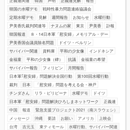
正義連関連
韓国
声明
正義連見解
報告
韓国の水曜デモ
戦時性暴力問題連絡協議会
定期水曜デモ
見解
週間報告
お知らせ
水曜行動
尹美香氏裁判関連等
ナヌムの家
東京
尹美香
訃報
韓国報道
８・14日本軍「慰安婦」メモリアル・デー
尹美香国会議員除名問題
ドイツ・ベルリン
サバイバー関連
資料庫
平和の少女像
インドネシア
金福童
平和の少女像（碑）
抗議
金福童の希望
サバイバー報告
フィリピン
月間報告
日本軍｢慰安婦」問題解決全国行動
第100回水曜行動
裁判
日本
「慰安婦」問題を考える会・神戸
チンダさん
リラ・ピリピーナ
水曜デモ
ドイツ
日本軍「慰安婦」問題解決ひろしまネットワーク
正義連
中国
報道
緊急支援プロジェクト2021（南スラウェシ）
メッセージ
沖縄
要請
お願い
アメリカ
上映会
台湾
吉元玉
東ティモール
水曜行動、サバイバー関連