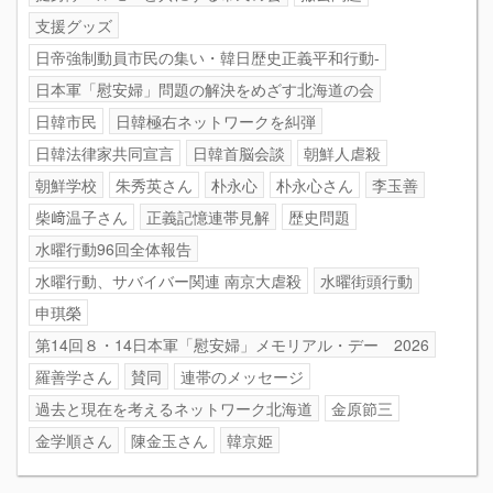
支援グッズ
日帝強制動員市民の集い・韓日歴史正義平和行動-
日本軍「慰安婦」問題の解決をめざす北海道の会
日韓市民
日韓極右ネットワークを糾弾
日韓法律家共同宣言
日韓首脳会談
朝鮮人虐殺
朝鮮学校
朱秀英さん
朴永心
朴永心さん
李玉善
柴﨑温子さん
正義記憶連帯見解
歴史問題
水曜行動96回全体報告
水曜行動、サバイバー関連 南京大虐殺
水曜街頭行動
申琪榮
第14回８・14日本軍「慰安婦」メモリアル・デー 2026
羅善学さん
賛同
連帯のメッセージ
過去と現在を考えるネットワーク北海道
金原節三
金学順さん
陳金玉さん
韓京姫