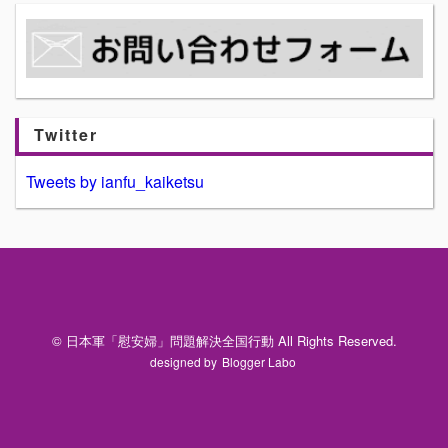
Twitter
Tweets by ianfu_kaiketsu
© 日本軍「慰安婦」問題解決全国行動 All Rights Reserved.
designed by
Blogger Labo