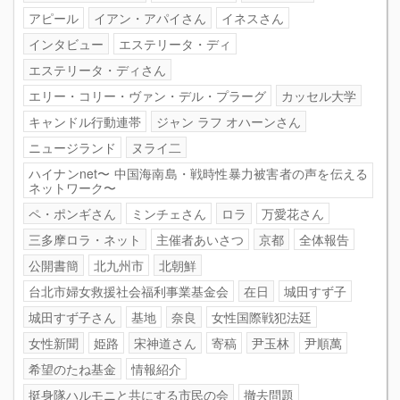
アピール
イアン・アパイさん
イネスさん
インタビュー
エステリータ・ディ
エステリータ・ディさん
エリー・コリー・ヴァン・デル・プラーグ
カッセル大学
キャンドル行動連帯
ジャン ラフ オハーンさん
ニュージランド
ヌライ二
ハイナンnet〜 中国海南島・戦時性暴力被害者の声を伝える
ネットワーク〜
ペ・ポンギさん
ミンチェさん
ロラ
万愛花さん
三多摩ロラ・ネット
主催者あいさつ
京都
全体報告
公開書簡
北九州市
北朝鮮
台北市婦女救援社会福利事業基金会
在日
城田すず子
城田すず子さん
基地
奈良
女性国際戦犯法廷
女性新聞
姫路
宋神道さん
寄稿
尹玉林
尹順萬
希望のたね基金
情報紹介
挺身隊ハルモニと共にする市民の会
撤去問題