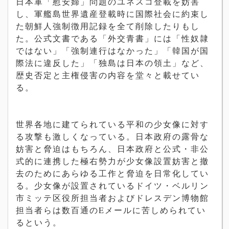
日本軍「慰安婦」問題のユネスコ登載を妨害
し、軍艦島世界遺産登載時に国際社会に約束し
た朝鮮人強制徴用記録を全て削除したりもし
た。公式文書である「外交青書」には「性奴隷
ではない」「強制連行はなかった」「韓国が国
際法に違反した」「独島は日本の領土」など、
歴史否定と主権侵害の内容を堂々と載せてい
る。
世界各地に建てられている平和の少女像に対す
る攻撃も激しくなっている。日本政府の露骨な
妨害と脅迫はもちろん、日本政府と公式・非公
式的に連携した極右勢力が少女像設置妨害と撤
去のためにあらゆる工作と脅迫を日常化してい
る。少女像が設置されているドイツ・ベルリン
市ミッテ区役所担当者およびドレスデン博物館
担当者らは数百通の
E
メールに苦しめられてい
るという。