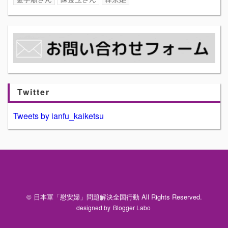
Twitter
Tweets by ianfu_kaiketsu
© 日本軍「慰安婦」問題解決全国行動 All Rights Reserved.
designed by
Blogger Labo