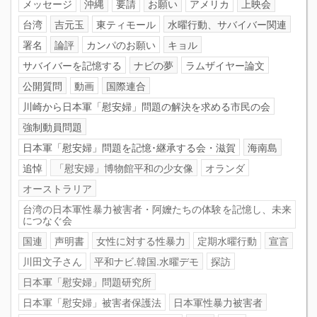
メッセージ
沖縄
要請
お願い
アメリカ
上映会
台湾
吉元玉
東ティモール
水曜行動、サバイバー関連
署名
論評
カンパのお願い
キョル
サバイバーを記憶する
ナビの夢
ラムザイヤー論文
公開質問
動画
国際連合
川崎から日本軍「慰安婦」問題の解決を求める市民の会
強制動員問題
日本軍「慰安婦」問題を記憶･継承する会・滋賀
海南島
追悼
「慰安婦」博物館平和の少女像
オランダ
オーストラリア
台湾の日本軍性暴力被害者・阿嬤たちの体験を記憶し、未来
につなぐ会
国連
声明書
女性に対する性暴力
定期水曜行動
宣言
川田文子さん
平和ナビ.韓国.水曜デモ
探訪
日本軍「慰安婦」問題研究所
日本軍「慰安婦」被害者保護法
日本軍性暴力被害者