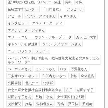
第100回水曜行動、サバイバー関連
資料
軍隊
金福童平和センター
「日韓合意」
アッピール
アピール
イアン・アパイさん
イネスさん
インタビュー
エステリータ・ディ
エステリータ・ディさん
エリー・コリー・ヴァン・デル・プラーグ
カッセル大学
キャンドル行動連帯
ジャン ラフ オハーンさん
ニュージランド
ヌライ二
ハイナンnet〜 中国海南島・戦時性暴力被害者の声を伝える
ネットワーク〜
ペ・ポンギさん
ミンチェさん
ロラ
万愛花さん
三多摩ロラ・ネット
主催者あいさつ
京都
全体報告
公開書簡
北九州市
北朝鮮
台北市婦女救援社会福利事業基金会
在日
城田すず子
城田すず子さん
基地
奈良
女性国際戦犯法廷
女性新聞
姫路
宋神道さん
寄稿
尹玉林
尹順萬