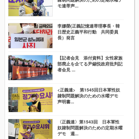
モ連帯声...
李娜榮(正義記憶連帯理事長・韓
日歴史正義平和行動 共同委員
長）発言
【記者会見 添付資料】女性家族
部廃止を企てる尹錫悦政府批判記
者会見 ...
<正義連> 第1545回日本軍性奴
隷制問題解決のための水曜デモ
声明書...
〈正義連〉第1543回 日本軍性
奴隷制問題解決のための定期水曜
デモ 週...