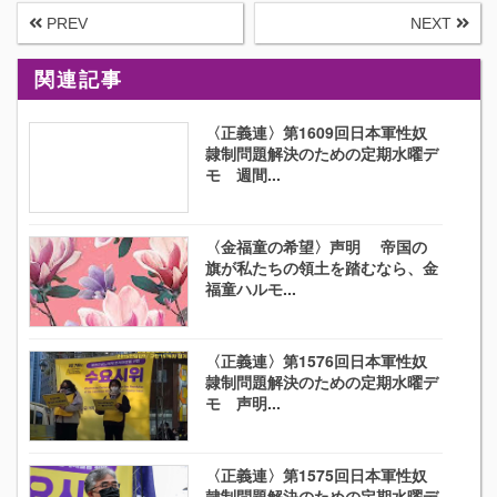
PREV
NEXT
関連記事
〈正義連〉第1609回日本軍性奴
隷制問題解決のための定期水曜デ
モ 週間...
〈金福童の希望〉声明 帝国の
旗が私たちの領土を踏むなら、金
福童ハルモ...
〈正義連〉第1576回日本軍性奴
隷制問題解決のための定期水曜デ
モ 声明...
〈正義連〉第1575回日本軍性奴
隷制問題解決のための定期水曜デ