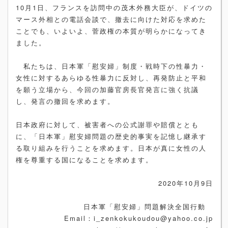
10月1日、フランスを訪問中の茂木外務大臣が、ドイツの
マース外相との電話会談で、撤去に向けた対応を求めた
ことでも、いよいよ、菅政権の本質が明らかになってき
ました。
私たちは、日本軍「慰安婦」制度・戦時下の性暴力・
女性に対するあらゆる性暴力に反対し、再発防止と平和
を願う立場から、今回の加藤官房長官発言に強く抗議
し、発言の撤回を求めます。
日本政府に対して、被害者への公式謝罪や賠償ととも
に、「日本軍」慰安婦問題の歴史的事実を記憶し継承す
る取り組みを行うことを求めます。日本が真に女性の人
権を尊重する国になることを求めます。
2020年10月9日
日本軍「慰安婦」問題解決全国行動
Email：i_zenkokukoudou@yahoo.co.jp