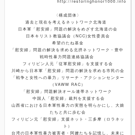
http://restoringhonor1000.info
〈構成団体〉
過去と現在を考えるネットワーク北海道
日本軍「慰安婦」問題の解決をめざす北海道の会
日本キリスト教協議会（NCC)女性委員会
希望のたね基金
「慰安婦」問題の解決を求める北摂ネットワーク・豊中
戦時性暴力問題連絡協議会
フィリピン人元「従軍慰安婦」を支援する会
川崎から日本軍「慰安婦」問題の解決を求める市民の会
「戦争と女性への暴力」リサーチ・アクションセンター
（VAWW RAC）
「慰安婦」問題解決オール連帯ネットワーク
中国人「慰安婦」裁判を支援する会
山西省における日本軍性暴力の実態を明らかにし、大娘
たちと共に歩む会
フィリピン元「慰安婦」支援ネット・三多摩（ロラネッ
ト）
台湾の日本軍性暴力被害者・阿嬤たちを記憶し、未来に