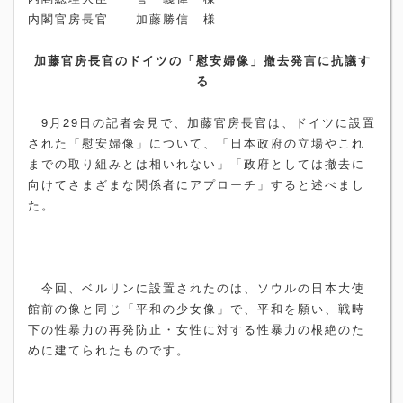
内閣官房長官 加藤勝信 様
加藤官房長官のドイツの「慰安婦像」撤去発言に抗議す
る
9月29日の記者会見で、加藤官房長官は、ドイツに設置
された「慰安婦像」について、「日本政府の立場やこれ
までの取り組みとは相いれない」「政府としては撤去に
向けてさまざまな関係者にアプローチ」すると述べまし
た。
今回、ベルリンに設置されたのは、ソウルの日本大使
館前の像と同じ「平和の少女像」で、平和を願い、戦時
下の性暴力の再発防止・女性に対する性暴力の根絶のた
めに建てられたものです。