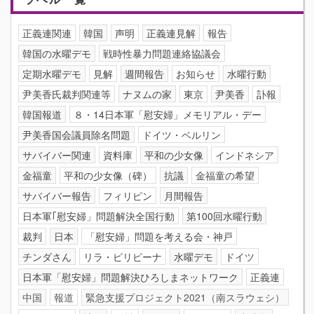
正義連関連
韓国
声明
正義連見解
報告
韓国の水曜デモ
戦時性暴力問題連絡協議会
定期水曜デモ
見解
週間報告
お知らせ
水曜行動
尹美香氏裁判関連等
ナヌムの家
東京
尹美香
訃報
韓国報道
８・14日本軍「慰安婦」メモリアル・デー
尹美香国会議員除名問題
ドイツ・ベルリン
サバイバー関連
資料庫
平和の少女像
インドネシア
金福童
平和の少女像（碑）
抗議
金福童の希望
サバイバー報告
フィリピン
月間報告
日本軍｢慰安婦」問題解決全国行動
第100回水曜行動
裁判
日本
「慰安婦」問題を考える会・神戸
チンダさん
リラ・ピリピーナ
水曜デモ
ドイツ
日本軍「慰安婦」問題解決ひろしまネットワーク
正義連
中国
報道
緊急支援プロジェクト2021（南スラウェシ）