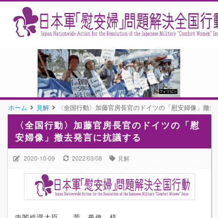
ホーム
見解
〈全国行動〉加藤官房長官のドイツの「慰安婦像」撤去
〈全国行動〉加藤官房長官のドイツの「慰
安婦像」撤去発言に抗議する
2020-10-09
2022/03/08
見解
内閣総理大臣 菅 義偉 様