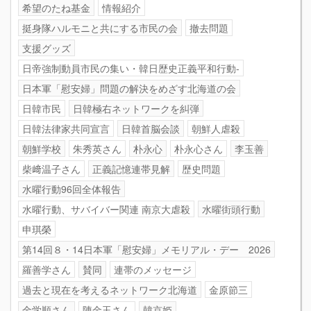
希望のたね基金
情報紹介
挺身隊ハルモニと共にする市民の会
撤去問題
支援グッズ
日帝強制動員市民の集い・韓日歴史正義平和行動-
日本軍「慰安婦」問題の解決をめざす北海道の会
日韓市民
日韓極右ネットワークを糾弾
日韓法律家共同宣言
日韓首脳会談
朝鮮人虐殺
朝鮮学校
朱秀英さん
朴永心
朴永心さん
李玉善
柴﨑温子さん
正義記憶連帯見解
歴史問題
水曜行動96回全体報告
水曜行動、サバイバー関連 南京大虐殺
水曜街頭行動
申琪榮
第14回８・14日本軍「慰安婦」メモリアル・デー 2026
羅善学さん
賛同
連帯のメッセージ
過去と現在を考えるネットワーク北海道
金原節三
金学順さん
陳金玉さん
韓京姫