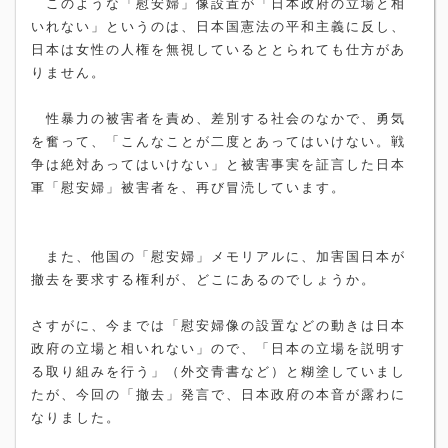
このような「慰安婦」像設置が「日本政府の立場と相
いれない」というのは、日本国憲法の平和主義に反し、
日本は女性の人権を無視しているととられても仕方があ
りません。
性暴力の被害者を責め、差別する社会のなかで、勇気
を奮って、「こんなことが二度とあってはいけない。戦
争は絶対あってはいけない」と被害事実を証言した日本
軍「慰安婦」被害者を、再び冒涜しています。
また、他国の「慰安婦」メモリアルに、加害国日本が
撤去を要求する権利が、どこにあるのでしょうか。
さすがに、今までは「慰安婦像の設置などの動きは日本
政府の立場と相いれない」ので、「日本の立場を説明す
る取り組みを行う」（外交青書など）と糊塗していまし
たが、今回の「撤去」発言で、日本政府の本音が露わに
なりました。