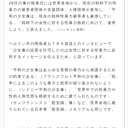
28日の像の除幕式には世界各地から、現在の戦時下の性
暴力の被害者団体や支援団体、人権団体が参加し、「平
和の少女像は、現在の戦時性暴力被害者も象徴してい
る」「戦時下の女性に対する性暴力根絶に向けて、連帯
しよう」と訴えました。
（ハンギョレ新聞）
ベルリン市の関係者もＴＢＳ放送とのインタビューで
「少女像の設置を許可したのは女性に対する性暴力に反
対するメッセージを伝えるため」と語っています。
「平和の少女像はあらゆる形態の暴力から保護するため
の約束である」（フランクフルト平和の少女像）、「戦
争によるこのような暴力と犯罪が繰り返されないよう
に」（シドニー平和の少女像）、「世界中での性暴力や
性的人身売買を根絶するために建てられたものです」
（サンフランシスコ「慰安婦」像）など、世界各地に建
てられている日本軍「慰安婦」メモリアルも同じです。