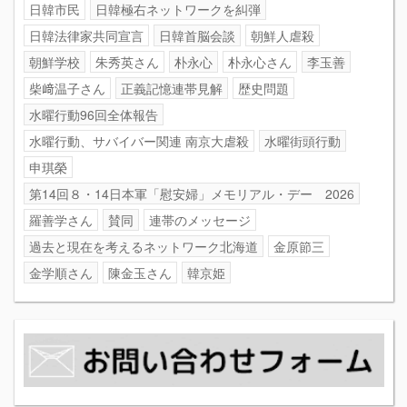
日韓市民
日韓極右ネットワークを糾弾
日韓法律家共同宣言
日韓首脳会談
朝鮮人虐殺
朝鮮学校
朱秀英さん
朴永心
朴永心さん
李玉善
柴﨑温子さん
正義記憶連帯見解
歴史問題
水曜行動96回全体報告
水曜行動、サバイバー関連 南京大虐殺
水曜街頭行動
申琪榮
第14回８・14日本軍「慰安婦」メモリアル・デー 2026
羅善学さん
賛同
連帯のメッセージ
過去と現在を考えるネットワーク北海道
金原節三
金学順さん
陳金玉さん
韓京姫