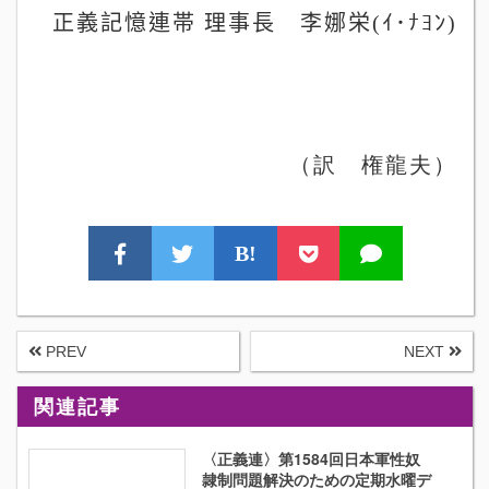
正義記憶連帯
理事長 李娜栄
(
ｲ
･
ﾅﾖﾝ
)
（訳 権龍夫）
B!
PREV
NEXT
関連記事
〈正義連〉第1584回日本軍性奴
隷制問題解決のための定期水曜デ