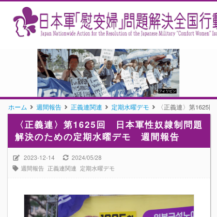
ホーム
週間報告
正義連関連
定期水曜デモ
〈正義連〉第162
〈正義連〉第1625回 日本軍性奴隷制問題
解決のための定期水曜デモ 週間報告
2023-12-14
2024/05/28
週間報告
正義連関連
定期水曜デモ