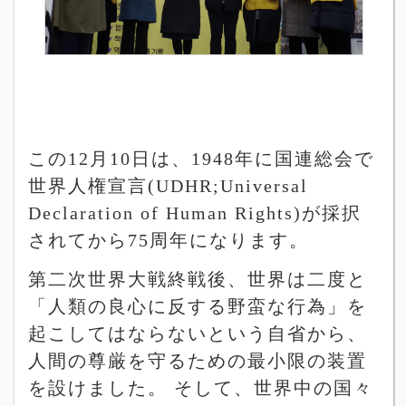
この
12
月
10
日は、
1948
年に国連総会で
世界人権宣言
(UDHR;Universal
Declaration of Human Rights)
が採択
されてから
75
周年になります。
第二次世界大戦終戦後、世界は二度と
「人類の良心に反する野蛮な行為」を
起こしてはならないという自省から、
人間の尊厳を守るための最小限の装置
を設けました。
そして、世界中の国々