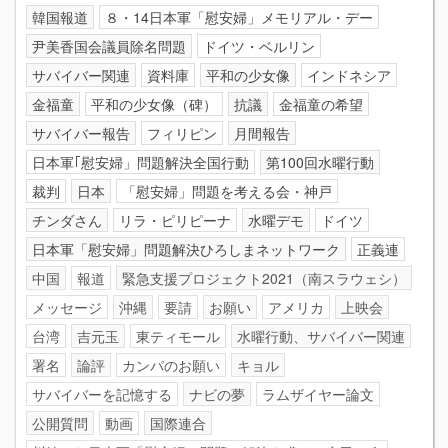
韓国報道
８・14日本軍「慰安婦」メモリアル・デー
尹美香国会議員除名問題
ドイツ・ベルリン
サバイバー関連
資料庫
平和の少女像
インドネシア
金福童
平和の少女像（碑）
抗議
金福童の希望
サバイバー報告
フィリピン
月間報告
日本軍｢慰安婦」問題解決全国行動
第100回水曜行動
裁判
日本
「慰安婦」問題を考える会・神戸
チンダさん
リラ・ピリピーナ
水曜デモ
ドイツ
日本軍「慰安婦」問題解決ひろしまネットワーク
正義連
中国
報道
緊急支援プロジェクト2021（南スラウェシ）
メッセージ
沖縄
要請
お願い
アメリカ
上映会
台湾
吉元玉
東ティモール
水曜行動、サバイバー関連
署名
論評
カンパのお願い
キョル
サバイバーを記憶する
ナビの夢
ラムザイヤー論文
公開質問
動画
国際連合