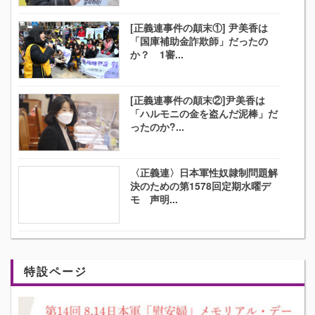
[正義連事件の顛末①] 尹美香は
「国庫補助金詐欺師」だったの
か？ 1審...
[正義連事件の顛末②]尹美香は
「ハルモニの金を盗んだ泥棒」だ
ったのか?...
〈正義連〉日本軍性奴隷制問題解
決のための第1578回定期水曜デ
モ 声明...
特設ページ