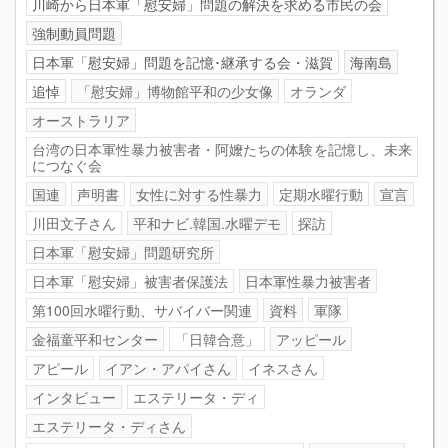
川崎から日本軍「慰安婦」問題の解決を求める市民の会
強制動員問題
日本軍「慰安婦」問題を記憶･継承する会・滋賀
海南島
追悼
「慰安婦」博物館平和の少女像
オランダ
オーストラリア
台湾の日本軍性暴力被害者・阿嬤たちの体験を記憶し、未来
につなぐ会
国連
声明書
女性に対する性暴力
定期水曜行動
宣言
川田文子さん
平和ナビ.韓国.水曜デモ
探訪
日本軍「慰安婦」問題研究所
日本軍「慰安婦」被害者保護法
日本軍性暴力被害者
第100回水曜行動、サバイバー関連
資料
軍隊
金福童平和センター
「日韓合意」
アッピール
アピール
イアン・アパイさん
イネスさん
インタビュー
エステリータ・ディ
エステリータ・ディさん