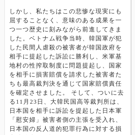
しかし、私たちはこの悲惨な現実にも
屈することなく、意味のある成果を一
つ一つ歴史に刻みながら前進してきま
した。ベトナム戦争当時、韓国軍が犯
した民間人虐殺の被害者が韓国政府を
相手に提起した訴訟に勝利し、米軍基
地村の性搾取制度に問題提起し、国家
を相手に損害賠償を請求した被害者た
ちも最高裁判決を通じて国家賠償責任
を確定させました。
そして、ついに去
る
11
月
23
日、大韓民国高等裁判所は、
日本国を相手に訴訟を提起した日本軍
「慰安婦」被害者側の主張を受入れ、
日本国の反人道的犯罪行為に対する損