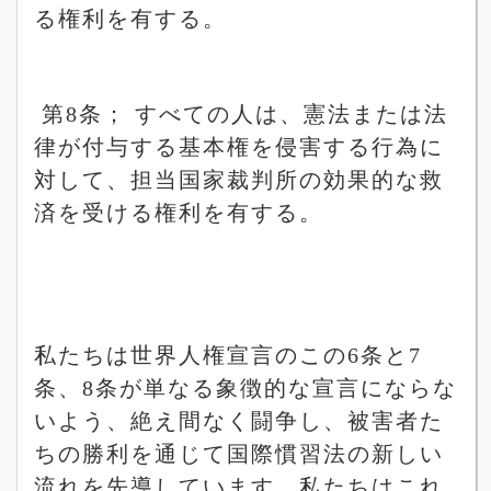
る権利を有する。
第
8
条；
すべての人は、憲法または法
律が付与する基本権を侵害する行為に
対して、担当国家裁判所の効果的な救
済を受ける権利を有する。
私たちは世界人権宣言のこの
6
条と
7
条、
8
条が単なる象徴的な宣言にならな
いよう、絶え間なく闘争し、被害者た
ちの勝利を通じて国際慣習法の新しい
流れを先導しています。私たちはこれ