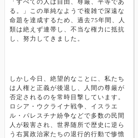
「すべての人は自由、尊厳、平等であ
る。」この単純なようで複雑で深遠な
命題を達成するため、過去
75
年間、人
類は絶えず連帯し、不当な権力に抵抗
し、努力してきました。
しかし今日、絶望的なことに、私たち
は人権と正義が後退し、人間の尊厳が
否定されるのを常時目撃しています。
ロシア・ウクライナ戦争、イスラエ
ル・パレスチナ紛争などで多数の民間
人が殺害され、世界随所で歴史に逆ら
う右翼政治家たちの退行的行動で惨憺