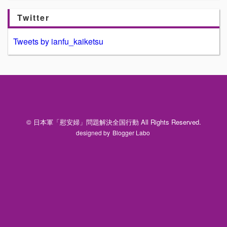
Twitter
Tweets by ianfu_kaiketsu
© 日本軍「慰安婦」問題解決全国行動 All Rights Reserved.
designed by
Blogger Labo