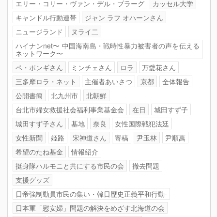
エリー・コリー・ヴァン・デル・プラーグ
カッセル大学
キャンドル行動連帯
ジャン ラフ オハーンさん
ニュージランド
ヌライ二
ハイナンnet〜 中国海南島・戦時性暴力被害者の声を伝える
ネットワーク〜
ペ・ポンギさん
ミンチェさん
ロラ
万愛花さん
三多摩ロラ・ネット
主催者あいさつ
京都
全体報告
公開書簡
北九州市
北朝鮮
台北市婦女救援社会福利事業基金会
在日
城田すず子
城田すず子さん
基地
奈良
女性国際戦犯法廷
女性新聞
姫路
宋神道さん
寄稿
尹玉林
尹順萬
希望のたね基金
情報紹介
挺身隊ハルモニと共にする市民の会
撤去問題
支援グッズ
日帝強制動員市民の集い・韓日歴史正義平和行動-
日本軍「慰安婦」問題の解決をめざす北海道の会