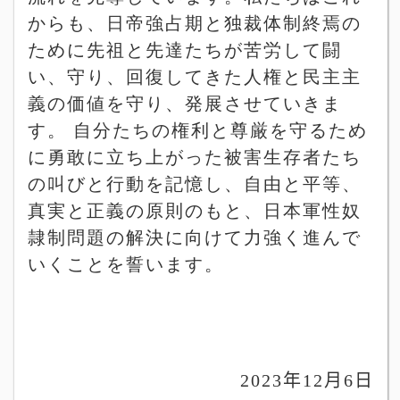
からも、日帝強占期と独裁体制終焉の
ために先祖と先達たちが苦労して闘
い、守り、回復してきた人権と民主主
義の価値を守り、発展させていきま
す。
自分たちの権利と尊厳を守るため
に勇敢に立ち上がった被害生存者たち
の叫びと行動を記憶し、自由と平等、
真実と正義の原則のもと、日本軍性奴
隷制問題の解決に向けて力強く進んで
いくことを誓います。
2023
年
12
月
6
日