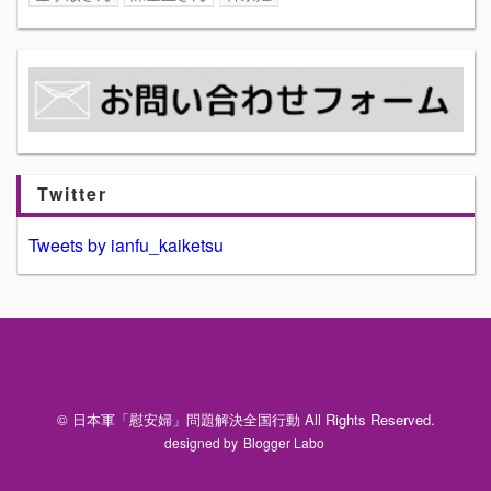
Twitter
Tweets by ianfu_kaiketsu
© 日本軍「慰安婦」問題解決全国行動 All Rights Reserved.
designed by
Blogger Labo