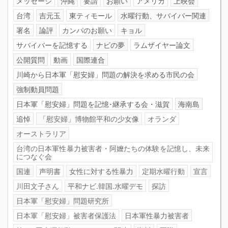
メッセージ
沖縄
要請
お願い
アメリカ
上映会
台湾
吉元玉
東ティモール
水曜行動、サバイバー関連
署名
論評
カンパのお願い
キョル
サバイバーを記憶する
ナビの夢
ラムザイヤー論文
公開質問
動画
国際連合
川崎から日本軍「慰安婦」問題の解決を求める市民の会
強制動員問題
日本軍「慰安婦」問題を記憶･継承する会・滋賀
海南島
追悼
「慰安婦」博物館平和の少女像
オランダ
オーストラリア
台湾の日本軍性暴力被害者・阿嬤たちの体験を記憶し、未来
につなぐ会
国連
声明書
女性に対する性暴力
定期水曜行動
宣言
川田文子さん
平和ナビ.韓国.水曜デモ
探訪
日本軍「慰安婦」問題研究所
日本軍「慰安婦」被害者保護法
日本軍性暴力被害者