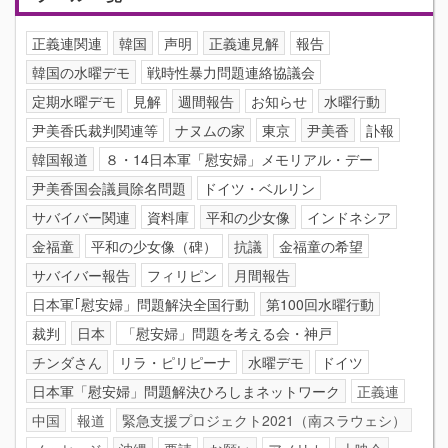
正義連関連
韓国
声明
正義連見解
報告
韓国の水曜デモ
戦時性暴力問題連絡協議会
定期水曜デモ
見解
週間報告
お知らせ
水曜行動
尹美香氏裁判関連等
ナヌムの家
東京
尹美香
訃報
韓国報道
８・14日本軍「慰安婦」メモリアル・デー
尹美香国会議員除名問題
ドイツ・ベルリン
サバイバー関連
資料庫
平和の少女像
インドネシア
金福童
平和の少女像（碑）
抗議
金福童の希望
サバイバー報告
フィリピン
月間報告
日本軍｢慰安婦」問題解決全国行動
第100回水曜行動
裁判
日本
「慰安婦」問題を考える会・神戸
チンダさん
リラ・ピリピーナ
水曜デモ
ドイツ
日本軍「慰安婦」問題解決ひろしまネットワーク
正義連
中国
報道
緊急支援プロジェクト2021（南スラウェシ）