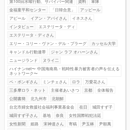
第100回水曜行動、サバイバー関連
資料
軍隊
金福童平和センター
「日韓合意」
アッピール
アピール
イアン・アパイさん
イネスさん
インタビュー
エステリータ・ディ
エステリータ・ディさん
エリー・コリー・ヴァン・デル・プラーグ
カッセル大学
キャンドル行動連帯
ジャン ラフ オハーンさん
ニュージランド
ヌライ二
ハイナンnet〜 中国海南島・戦時性暴力被害者の声を伝える
ネットワーク〜
ペ・ポンギさん
ミンチェさん
ロラ
万愛花さん
三多摩ロラ・ネット
主催者あいさつ
京都
全体報告
公開書簡
北九州市
北朝鮮
台北市婦女救援社会福利事業基金会
在日
城田すず子
城田すず子さん
基地
奈良
女性国際戦犯法廷
女性新聞
姫路
宋神道さん
寄稿
尹玉林
尹順萬