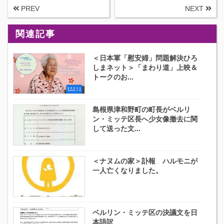
PREV
NEXT
関連記事
＜日本軍「慰安婦」問題解決ひろ
しまネット＞「まわり道」上映＆
トークのお...
島根県津和野町の町長がベルリ
ン・ミッテ区長へ少女像撤去に関
して送った文...
＜ナヌムの家＞訃報 ハルモニが
一人亡くなりました。
ベルリン・ミッテ区の決議文を日
本語訳