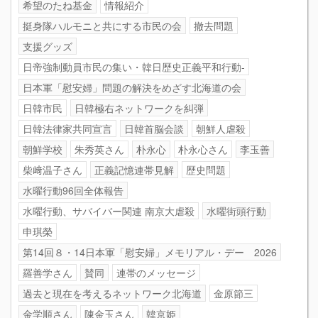
希望のたね基金
情報紹介
挺身隊ハルモニと共にする市民の会
撤去問題
支援グッズ
日帝強制動員市民の集い・韓日歴史正義平和行動-
日本軍「慰安婦」問題の解決をめざす北海道の会
日韓市民
日韓極右ネットワークを糾弾
日韓法律家共同宣言
日韓首脳会談
朝鮮人虐殺
朝鮮学校
朱秀英さん
朴永心
朴永心さん
李玉善
柴﨑温子さん
正義記憶連帯見解
歴史問題
水曜行動96回全体報告
水曜行動、サバイバー関連 南京大虐殺
水曜街頭行動
申琪榮
第14回８・14日本軍「慰安婦」メモリアル・デー 2026
羅善学さん
賛同
連帯のメッセージ
過去と現在を考えるネットワーク北海道
金原節三
金学順さん
陳金玉さん
韓京姫