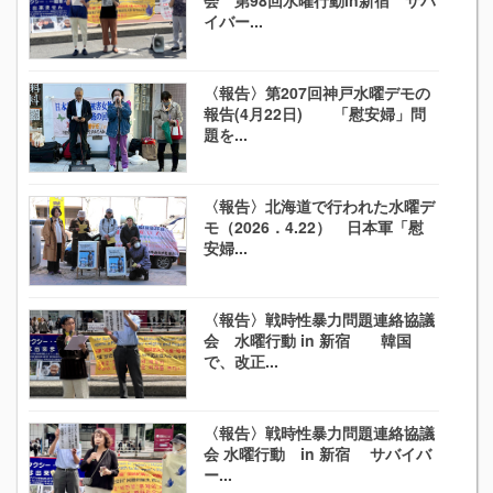
会 第98回水曜行動in新宿 サバ
イバー...
〈報告〉第207回神戸水曜デモの
報告(4月22日) 「慰安婦」問
題を...
〈報告〉北海道で行われた水曜デ
モ（2026．4.22） 日本軍「慰
安婦...
〈報告〉戦時性暴力問題連絡協議
会 水曜行動 in 新宿 韓国
で、改正...
〈報告〉戦時性暴力問題連絡協議
会 水曜行動 in 新宿 サバイバ
ー...