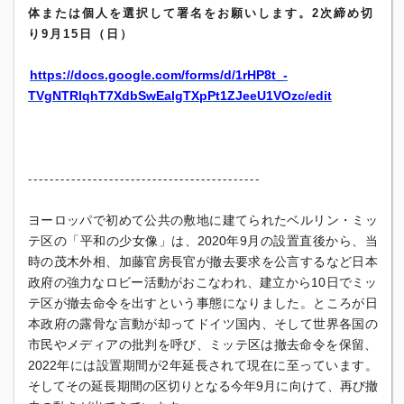
体または個人を選択して署名をお願いします。
2次締め切
り9月15日（日）
https://docs.google.com/forms/
d/1rHP8t_-
TVgNTRlqhT7XdbSwEalgTXpPt1ZJee
U1VOzc/edit
------------------------------
-------------
ヨーロッパで初めて公共の敷地に建てられたベルリン・
ミッ
テ区の「平和の少女像」は、2020年9月の設置直後から、
当
時の茂木外相、
加藤官房長官が撤去要求を公言するなど日本
政府の強力なロビー活
動がおこなわれ、
建立から10日でミッ
テ区が撤去命令を出すという事態になりまし
た。ところが日
本政府の露骨な言動が却ってドイツ国内、
そして世界各国の
市民やメディアの批判を呼び、
ミッテ区は撤去命令を保留、
2022年には設置期間が2年延長されて現在に至っています。
そしてその延長期間の区切りとなる今年9月に向けて、
再び撤