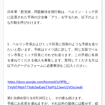
日本軍「慰安婦」問題解決全国行動は、ベルリン・
ミッテ区
に設置された平和の少女像「アリ」を守るため、
以下のよう
な行動を呼びかけます。
1．
ベルリン市長およびミッテ区長に別添のような手紙を送り
たいと思
います。手紙はドイツ語に訳して、
同じ文面でベル
リン市長とミッテ区長にそれぞれ送ります。
この手紙に名前
を連ねてくださる個人を募集します。
賛同してくださる方は
以下のグーグルフォームに必要事項をご記入
ください。
https://docs.google.com/forms/
d/1rHP8t_-
TVgNTRlqhT7XdbSwEalgTXpPt1ZJee
U1VOzc/edit
第2 次締め切りを8月18日とし、その後も続けます。
手紙にお名前を連ねますが、それ以外の媒体には載せず、
総