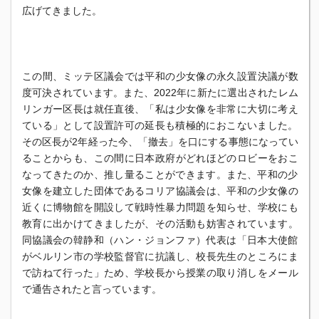
広げてきました。
この間、
ミッテ区議会では平和の少女像の永久設置決議が数
度可決されてい
ます。また、
2022年に新たに選出されたレム
リンガー区長は就任直後、「
私は少女像を非常に大切に考え
ている」
として設置許可の延長も積極的におこないました。
その区長が2年経った今、「撤去」
を口にする事態になってい
ることからも、
この間に日本政府がどれほどのロビーをおこ
なってきたのか、
推し量ることができます。また、
平和の少
女像を建立した団体であるコリア協議会は、
平和の少女像の
近くに博物館を開設して戦時性暴力問題を知らせ、
学校にも
教育に出かけてきましたが、
その活動も妨害されています。
同協議会の韓静和（ハン・
ジョンファ）代表は「
日本大使館
がベルリン市の学校監督官に抗議し、
校長先生のところにま
で訪ねて行った」ため、
学校長から授業の取り消しをメール
で通告されたと言っています。