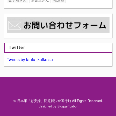
Twitter
Tweets by ianfu_kaiketsu
© 日本軍「慰安婦」問題解決全国行動 All Rights Reserved.
designed by
Blogger Labo