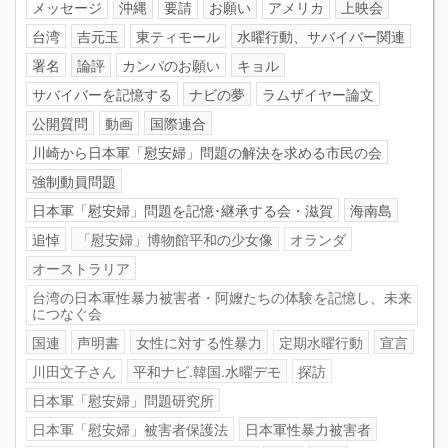
メッセージ
沖縄
要請
お願い
アメリカ
上映会
台湾
吉元玉
東ティモール
水曜行動、サバイバー関連
署名
論評
カンパのお願い
キョル
サバイバーを記憶する
ナビの夢
ラムザイヤー論文
公開質問
動画
国際連合
川崎から日本軍「慰安婦」問題の解決を求める市民の会
強制動員問題
日本軍「慰安婦」問題を記憶･継承する会・滋賀
海南島
追悼
「慰安婦」博物館平和の少女像
オランダ
オーストラリア
台湾の日本軍性暴力被害者・阿嬤たちの体験を記憶し、未来
につなぐ会
国連
声明書
女性に対する性暴力
定期水曜行動
宣言
川田文子さん
平和ナビ.韓国.水曜デモ
探訪
日本軍「慰安婦」問題研究所
日本軍「慰安婦」被害者保護法
日本軍性暴力被害者