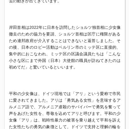
去の動きが出てきています。
岸田首相は2022年に日本を訪問したショルツ独首相に少女像
撤
去のための協力を要請、
ショルツ首相は区庁に権限がある
ため連邦政府が介入することはで
きないと返答しました。そ
の後、
日本のロビー活動はベルリン市のミッテ区に直接的、
集中的におこなわれ、ミッテ区の区議会議員たちは「
こんな
小さな区にまで外国（日本）
大使館の職員が訪ねてきたのは
初めてだ」
と驚いているといいます。
平和の少女像は、ドイツ現地では「アリ」
という愛称で市民
に愛されてきました。アリは「勇気ある女性」
を意味するア
ルメニア語で、
アルメニア虐殺のサバイバーで勇気を奮って
声をあげた女性を、
尊敬を込めてアリと呼びます。平和の少
女像「アリ」は、
戦時性暴力の被害を乗り越えて平和を訴え
た女性たちの勇気の象徴
として、ドイツで支持と理解の輪を