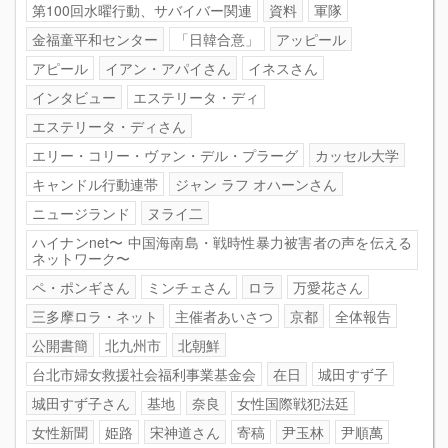
第100回水曜行動、サバイバー関連
資料
軍隊
金福童平和センター
「日韓合意」
アッピール
アピール
イアン・アパイさん
イネスさん
インタビュー
エステリータ・ディ
エステリータ・ディさん
エリー・コリー・ヴァン・デル・プラーグ
カッセル大学
キャンドル行動連帯
ジャン ラフ オハーンさん
ニュージランド
ヌライ二
ハイナンnet〜 中国海南島・戦時性暴力被害者の声を伝える
ネットワーク〜
ペ・ポンギさん
ミンチェさん
ロラ
万愛花さん
三多摩ロラ・ネット
主催者あいさつ
京都
全体報告
公開書簡
北九州市
北朝鮮
台北市婦女救援社会福利事業基金会
在日
城田すず子
城田すず子さん
基地
奈良
女性国際戦犯法廷
女性新聞
姫路
宋神道さん
寄稿
尹玉林
尹順萬