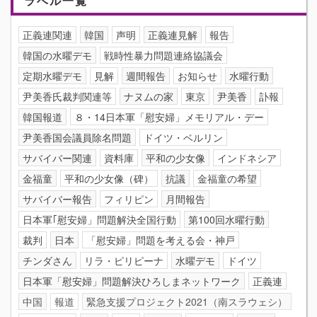
ラベル一覧
正義連関連
韓国
声明
正義連見解
報告
韓国の水曜デモ
戦時性暴力問題連絡協議会
定期水曜デモ
見解
週間報告
お知らせ
水曜行動
尹美香氏裁判関連等
ナヌムの家
東京
尹美香
訃報
韓国報道
８・14日本軍「慰安婦」メモリアル・デー
尹美香国会議員除名問題
ドイツ・ベルリン
サバイバー関連
資料庫
平和の少女像
インドネシア
金福童
平和の少女像（碑）
抗議
金福童の希望
サバイバー報告
フィリピン
月間報告
日本軍｢慰安婦」問題解決全国行動
第100回水曜行動
裁判
日本
「慰安婦」問題を考える会・神戸
チンダさん
リラ・ピリピーナ
水曜デモ
ドイツ
日本軍「慰安婦」問題解決ひろしまネットワーク
正義連
中国
報道
緊急支援プロジェクト2021（南スラウェシ）