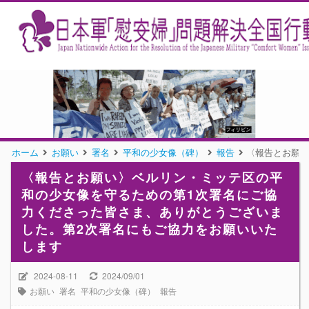
ホーム
お願い
署名
平和の少女像（碑）
報告
〈報告とお願い
〈報告とお願い〉ベルリン・ミッテ区の平
和の少女像を守るための第1次署名にご協
力くださった皆さま、ありがとうございま
した。第2次署名にもご協力をお願いいた
します
2024-08-11
2024/09/01
お願い
署名
平和の少女像（碑）
報告