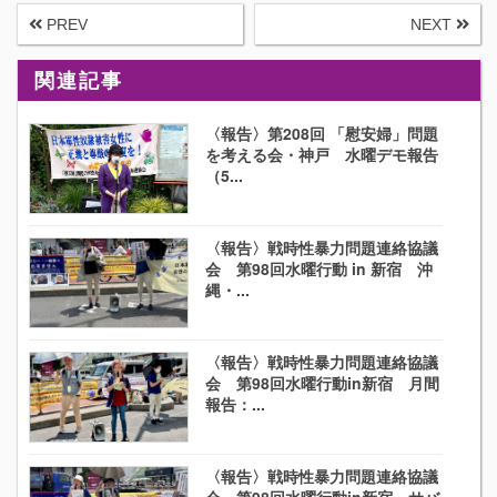
PREV
NEXT
関連記事
〈報告〉第208回 「慰安婦」問題
を考える会・神戸 水曜デモ報告
（5...
〈報告〉戦時性暴力問題連絡協議
会 第98回水曜行動 in 新宿 沖
縄・...
〈報告〉戦時性暴力問題連絡協議
会 第98回水曜行動in新宿 月間
報告：...
〈報告〉戦時性暴力問題連絡協議