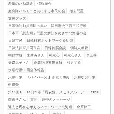
希望のたね基金
情報紹介
挺身隊ハルモニと共にする市民の会
撤去問題
支援グッズ
日帝強制動員市民の集い・韓日歴史正義平和行動-
日本軍「慰安婦」問題の解決をめざす北海道の会
日韓市民
日韓極右ネットワークを糾弾
日韓法律家共同宣言
日韓首脳会談
朝鮮人虐殺
朝鮮学校
朱秀英さん
朴永心
朴永心さん
李玉善
柴﨑温子さん
正義記憶連帯見解
歴史問題
水曜行動96回全体報告
水曜行動、サバイバー関連 南京大虐殺
水曜街頭行動
申琪榮
第14回８・14日本軍「慰安婦」メモリアル・デー 2026
羅善学さん
賛同
連帯のメッセージ
過去と現在を考えるネットワーク北海道
金原節三
金学順さん
陳金玉さん
韓京姫