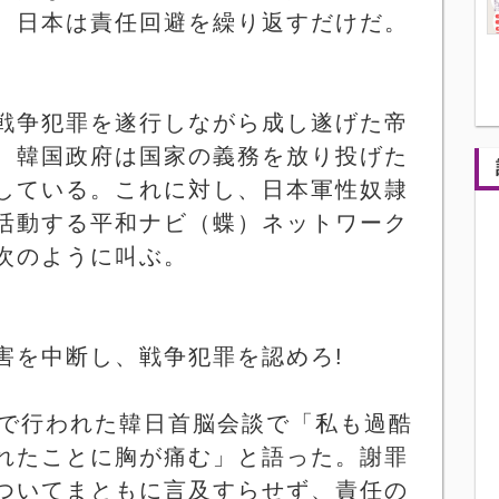
、日本は責任回避を繰り返すだけだ。
戦争犯罪を遂行しながら成し遂げた帝
、韓国政府は国家の義務を放り投げた
している。これに対し、日本軍性奴隷
活動する平和ナビ（蝶）ネットワーク
次のように叫ぶ。
害を中断し、戦争犯罪を認めろ
!
で行われた韓日首脳会談で「私も過酷
れたことに胸が痛む」と語った。謝罪
ついてまともに言及すらせず、責任の