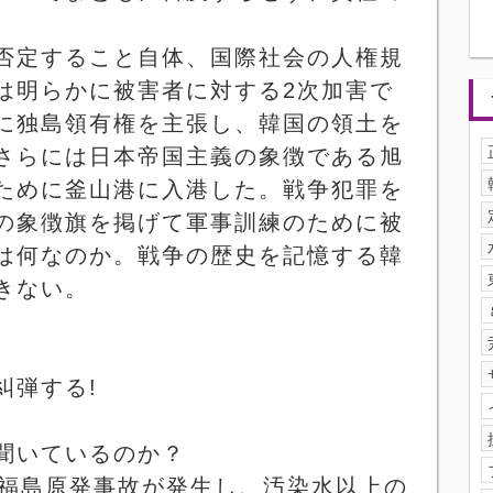
否定すること自体、国際社会の人権規
は明らかに被害者に対する
2
次加害で
に独島領有権を主張し、韓国の領土を
さらには日本帝国主義の象徴である旭
ために釜山港に入港した。戦争犯罪を
の象徴旗を掲げて軍事訓練のために被
は何なのか。戦争の歴史を記憶する韓
きない。
糾弾する
!
聞いているのか？
福島原発事故が発生し、汚染水以上の