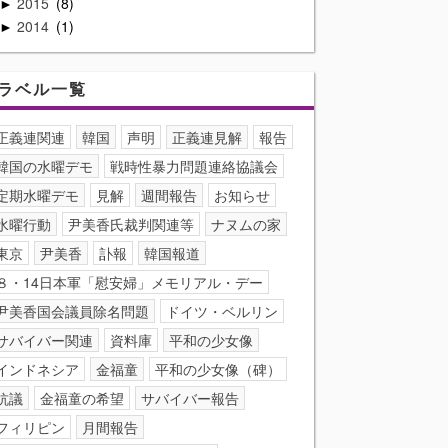
2015
8
►
2014
1
►
ラベル一覧
正義連関連
韓国
声明
正義連見解
報告
韓国の水曜デモ
戦時性暴力問題連絡協議会
定期水曜デモ
見解
週間報告
お知らせ
水曜行動
尹美香氏裁判関連等
ナヌムの家
東京
尹美香
訃報
韓国報道
８・14日本軍「慰安婦」メモリアル・デー
尹美香国会議員除名問題
ドイツ・ベルリン
サバイバー関連
資料庫
平和の少女像
インドネシア
金福童
平和の少女像（碑）
抗議
金福童の希望
サバイバー報告
フィリピン
月間報告