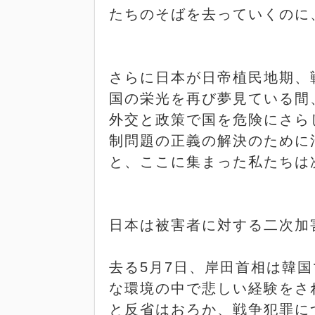
たちのそばを去っていくのに
さらに日本が日帝植民地期、
国の栄光を再び夢見ている間
外交と政策で国を危険にさら
制問題の正義の解決のために
と、ここに集まった私たちは
日本は被害者に対する二次加
去る
5
月
7
日、岸田首相は韓国
な環境の中で悲しい経験をさ
と反省はおろか、戦争犯罪に