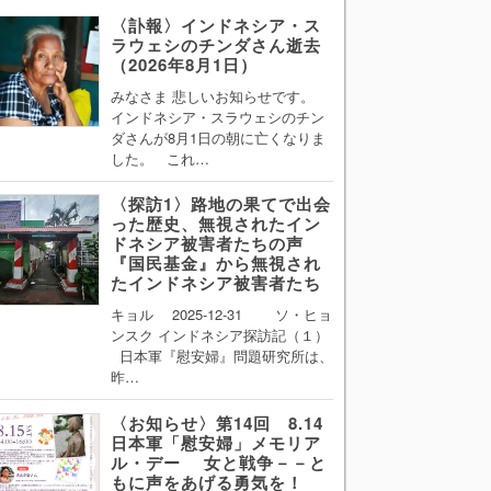
〈訃報〉インドネシア・ス
ラウェシのチンダさん逝去
（2026年8月1日）
みなさま 悲しいお知らせです。
インドネシア・スラウェシのチン
ダさんが8月1日の朝に亡くなりま
した。 これ…
〈探訪1〉路地の果てで出会
った歴史、無視されたイン
ドネシア被害者たちの声
『国民基金』から無視され
たインドネシア被害者たち
キョル 2025-12-31 ソ・ヒョ
ンスク インドネシア探訪記（１）
日本軍『慰安婦』問題研究所は、
昨…
〈お知らせ〉第14回 8.14
日本軍「慰安婦」メモリア
ル・デー 女と戦争－－と
もに声をあげる勇気を！