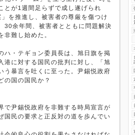
ことが
1
週間足らずで成し遂げられ
案」を推進し、被害者の尊厳を傷つけ
、
30
余年間、被害者とともに問題解決
を非難し始めた。
のハ・テギョン委員長は、旭日旗を掲
入港に対する国民の批判に対し、「旭
いう暴言を吐くに至った。尹錫悦政府
どの国の国民か？
界で尹錫悦政府を非難する時局宣言が
ぜ国民の要求と正反対の道を歩んでい
社会的良心の役割を果たさなければな