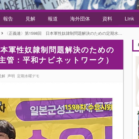
報告
見解
報道
海外団体
資料
Link
〈正義連〉第1598回 日本軍性奴隷制問題解決のための定期水曜デモ 声明書（主管：平和ナビネットワーク）
 日本軍性奴隷制問題解決のための
主管：平和ナビネットワーク）
見解
声明
定期水曜デモ