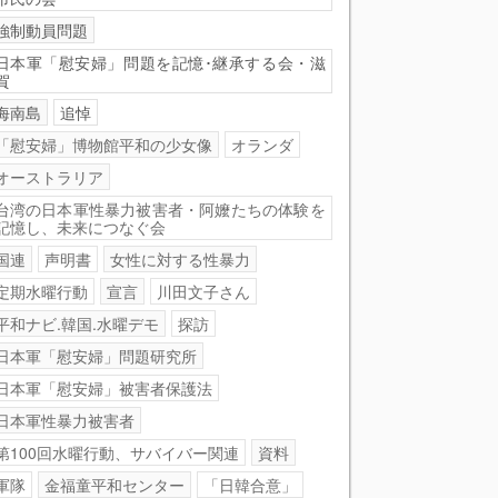
強制動員問題
日本軍「慰安婦」問題を記憶･継承する会・滋
賀
海南島
追悼
「慰安婦」博物館平和の少女像
オランダ
オーストラリア
台湾の日本軍性暴力被害者・阿嬤たちの体験を
記憶し、未来につなぐ会
国連
声明書
女性に対する性暴力
定期水曜行動
宣言
川田文子さん
平和ナビ.韓国.水曜デモ
探訪
日本軍「慰安婦」問題研究所
日本軍「慰安婦」被害者保護法
日本軍性暴力被害者
第100回水曜行動、サバイバー関連
資料
軍隊
金福童平和センター
「日韓合意」