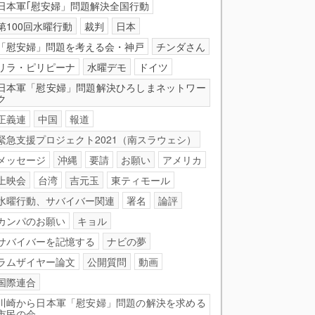
日本軍｢慰安婦」問題解決全国行動
第100回水曜行動
裁判
日本
「慰安婦」問題を考える会・神戸
チンダさん
リラ・ピリピーナ
水曜デモ
ドイツ
日本軍「慰安婦」問題解決ひろしまネットワー
ク
正義連
中国
報道
緊急支援プロジェクト2021（南スラウェシ）
メッセージ
沖縄
要請
お願い
アメリカ
上映会
台湾
吉元玉
東ティモール
水曜行動、サバイバー関連
署名
論評
カンパのお願い
キョル
サバイバーを記憶する
ナビの夢
ラムザイヤー論文
公開質問
動画
国際連合
川崎から日本軍「慰安婦」問題の解決を求める
市民の会