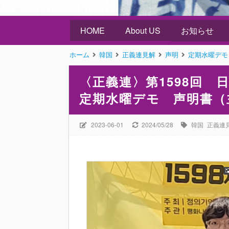
HOME
About US
お知らせ
ホーム
韓国
正義連見解
声明
定期水曜デモ
〈正義連〉第1598回
定期水曜デモ 声明書（
2023-06-01
2024/05/28
韓国
正義連