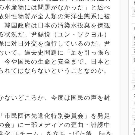
の水産物には問題がなかった」と述べ
放射性物質が全人類の海洋生態系に被
、韓国政府は日本の汚染水投棄を傍観
る状況だ。尹錫悦（ユン・ソクヨル）
保に対日外交を強行しているのだ。尹
おいて、過去史問題に「足を引っ張ら
。今や国民の生命と安全まで、日本と
られてはならないということなのか。
かないどころか、今度は国民の声を封
「市民団体先進化特別委員会」を発足
の会」に一部メディアの歪曲・誹謗中
常化
TF
チーム」を立ち上げた後、時を