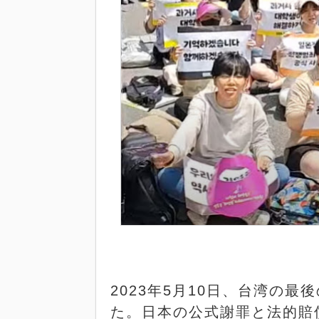
2023
年
5
月
10
日、台湾の最後
た。日本の公式謝罪と法的賠