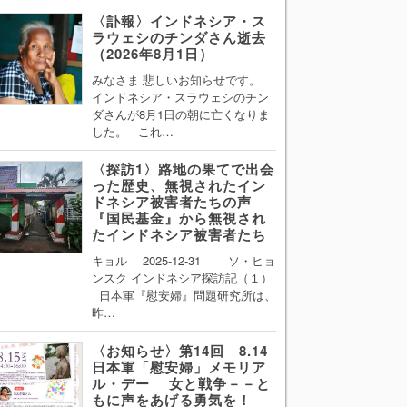
〈訃報〉インドネシア・ス
ラウェシのチンダさん逝去
（2026年8月1日）
みなさま 悲しいお知らせです。
インドネシア・スラウェシのチン
ダさんが8月1日の朝に亡くなりま
した。 これ…
〈探訪1〉路地の果てで出会
った歴史、無視されたイン
ドネシア被害者たちの声
『国民基金』から無視され
たインドネシア被害者たち
キョル 2025-12-31 ソ・ヒョ
ンスク インドネシア探訪記（１）
日本軍『慰安婦』問題研究所は、
昨…
〈お知らせ〉第14回 8.14
日本軍「慰安婦」メモリア
ル・デー 女と戦争－－と
もに声をあげる勇気を！