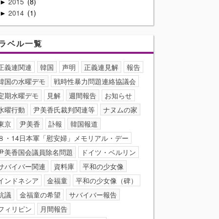
2015
8
►
2014
1
►
ラベル一覧
正義連関連
韓国
声明
正義連見解
報告
韓国の水曜デモ
戦時性暴力問題連絡協議会
定期水曜デモ
見解
週間報告
お知らせ
水曜行動
尹美香氏裁判関連等
ナヌムの家
東京
尹美香
訃報
韓国報道
８・14日本軍「慰安婦」メモリアル・デー
尹美香国会議員除名問題
ドイツ・ベルリン
サバイバー関連
資料庫
平和の少女像
インドネシア
金福童
平和の少女像（碑）
抗議
金福童の希望
サバイバー報告
フィリピン
月間報告