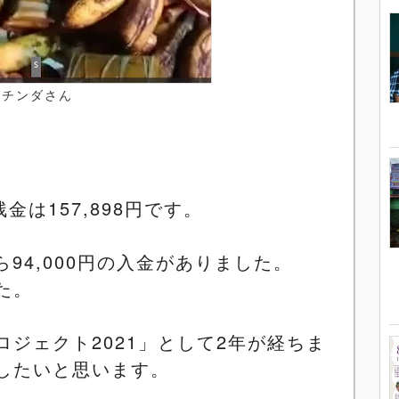
チンダさん
残金は
157,898
円です。
ら
94,000
円の入金がありました。
た。
ロジェクト
2021
」として
2
年が経ちま
したいと思います。