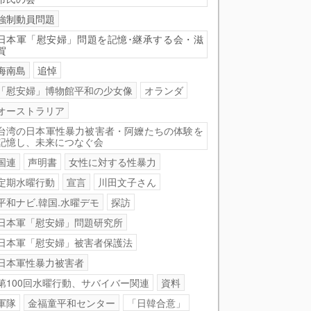
強制動員問題
日本軍「慰安婦」問題を記憶･継承する会・滋
賀
海南島
追悼
「慰安婦」博物館平和の少女像
オランダ
オーストラリア
台湾の日本軍性暴力被害者・阿嬤たちの体験を
記憶し、未来につなぐ会
国連
声明書
女性に対する性暴力
定期水曜行動
宣言
川田文子さん
平和ナビ.韓国.水曜デモ
探訪
日本軍「慰安婦」問題研究所
日本軍「慰安婦」被害者保護法
日本軍性暴力被害者
第100回水曜行動、サバイバー関連
資料
軍隊
金福童平和センター
「日韓合意」