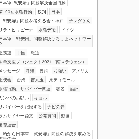
日本軍｢慰安婦」問題解決全国行動
第100回水曜行動
裁判
日本
「慰安婦」問題を考える会・神戸
チンダさん
リラ・ピリピーナ
水曜デモ
ドイツ
日本軍「慰安婦」問題解決ひろしまネットワー
ク
正義連
中国
報道
緊急支援プロジェクト2021（南スラウェシ）
メッセージ
沖縄
要請
お願い
アメリカ
上映会
台湾
吉元玉
東ティモール
水曜行動、サバイバー関連
署名
論評
カンパのお願い
キョル
サバイバーを記憶する
ナビの夢
ラムザイヤー論文
公開質問
動画
国際連合
川崎から日本軍「慰安婦」問題の解決を求める
市民の会