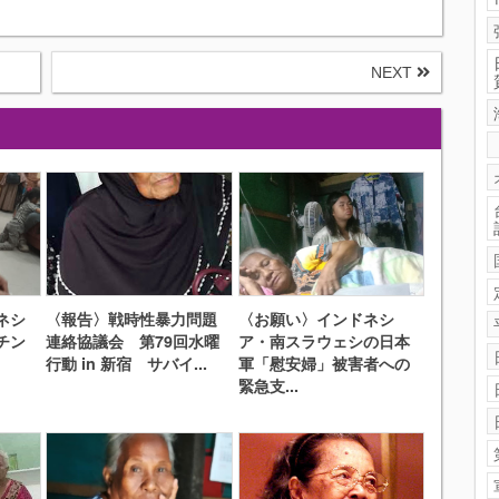
NEXT
ネシ
〈報告〉戦時性暴力問題
〈お願い〉インドネシ
チン
連絡協議会 第79回水曜
ア・南スラウェシの日本
行動 in 新宿 サバイ...
軍「慰安婦」被害者への
緊急支...