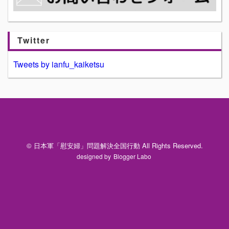
Twitter
Tweets by ianfu_kaiketsu
© 日本軍「慰安婦」問題解決全国行動 All Rights Reserved.
designed by
Blogger Labo