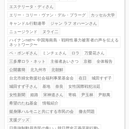
エステリータ・ディさん
エリー・コリー・ヴァン・デル・プラーグ
カッセル大学
キャンドル行動連帯
ジャン ラフ オハーンさん
ニュージランド
ヌライ二
ハイナンnet〜 中国海南島・戦時性暴力被害者の声を伝える
ネットワーク〜
ペ・ポンギさん
ミンチェさん
ロラ
万愛花さん
三多摩ロラ・ネット
主催者あいさつ
京都
全体報告
公開書簡
北九州市
北朝鮮
台北市婦女救援社会福利事業基金会
在日
城田すず子
城田すず子さん
基地
奈良
女性国際戦犯法廷
女性新聞
姫路
宋神道さん
寄稿
尹玉林
尹順萬
希望のたね基金
情報紹介
挺身隊ハルモニと共にする市民の会
撤去問題
支援グッズ
日帝強制動員市民の集い・韓日歴史正義平和行動-