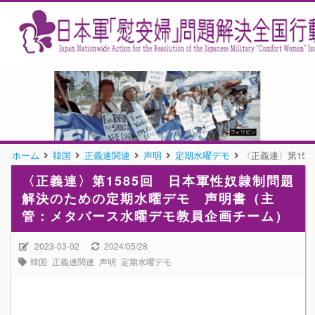
ホーム
韓国
正義連関連
声明
定期水曜デモ
〈正義連〉第15
〈正義連〉第1585回 日本軍性奴隷制問題
解決のための定期水曜デモ 声明書（主
管：メタバース水曜デモ教員企画チーム）
2023-03-02
2024/05/28
韓国
正義連関連
声明
定期水曜デモ