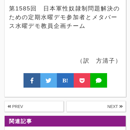
第
1585
回 日本軍性奴隷制問題解決の
ための定期水曜デモ参加者とメタバー
ス水曜デモ教員企画チーム
（訳 方清子）
B!
PREV
NEXT
関連記事