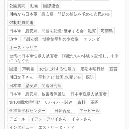
公開質問
動画
国際連合
川崎から日本軍「慰安婦」問題の解決を求める市民の会
強制動員問題
日本軍「慰安婦」問題を記憶･継承する会・滋賀
海南島
追悼
「慰安婦」博物館平和の少女像
オランダ
オーストラリア
台湾の日本軍性暴力被害者・阿嬤たちの体験を記憶し、未来
につなぐ会
国連
声明書
女性に対する性暴力
定期水曜行動
宣言
川田文子さん
平和ナビ.韓国.水曜デモ
探訪
日本軍「慰安婦」問題研究所
日本軍「慰安婦」被害者保護法
日本軍性暴力被害者
第100回水曜行動、サバイバー関連
資料
軍隊
金福童平和センター
「日韓合意」
アッピール
アピール
イアン・アパイさん
イネスさん
インタビュー
エステリータ・ディ