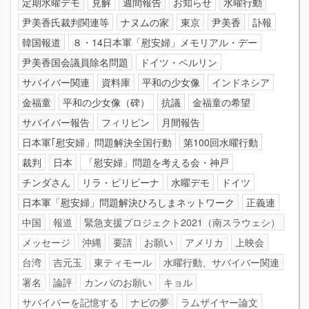
定期水曜デモ
見解
週間報告
お知らせ
水曜行動
尹美香氏裁判関連等
ナヌムの家
東京
尹美香
訃報
韓国報道
８・14日本軍「慰安婦」メモリアル・デー
尹美香国会議員除名問題
ドイツ・ベルリン
サバイバー関連
資料庫
平和の少女像
インドネシア
金福童
平和の少女像（碑）
抗議
金福童の希望
サバイバー報告
フィリピン
月間報告
日本軍｢慰安婦」問題解決全国行動
第100回水曜行動
裁判
日本
「慰安婦」問題を考える会・神戸
チンダさん
リラ・ピリピーナ
水曜デモ
ドイツ
日本軍「慰安婦」問題解決ひろしまネットワーク
正義連
中国
報道
緊急支援プロジェクト2021（南スラウェシ）
メッセージ
沖縄
要請
お願い
アメリカ
上映会
台湾
吉元玉
東ティモール
水曜行動、サバイバー関連
署名
論評
カンパのお願い
キョル
サバイバーを記憶する
ナビの夢
ラムザイヤー論文