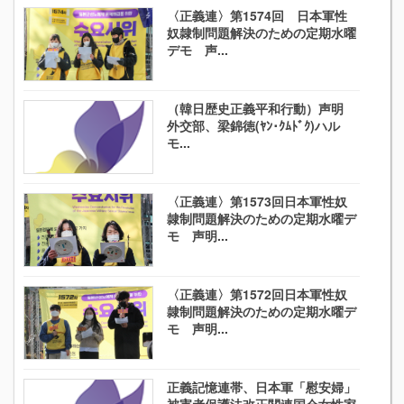
〈正義連〉第1574回 日本軍性
奴隷制問題解決のための定期水曜
デモ 声...
（韓日歴史正義平和行動）声明
外交部、梁錦徳(ﾔﾝ･ｸﾑﾄﾞｸ)ハル
モ...
〈正義連〉第1573回日本軍性奴
隷制問題解決のための定期水曜デ
モ 声明...
〈正義連〉第1572回日本軍性奴
隷制問題解決のための定期水曜デ
モ 声明...
正義記憶連帯、日本軍「慰安婦」
被害者保護法改正関連国会女性家