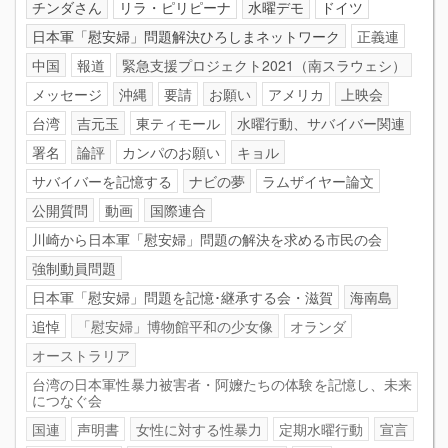
チンダさん
リラ・ピリピーナ
水曜デモ
ドイツ
日本軍「慰安婦」問題解決ひろしまネットワーク
正義連
中国
報道
緊急支援プロジェクト2021（南スラウェシ）
メッセージ
沖縄
要請
お願い
アメリカ
上映会
台湾
吉元玉
東ティモール
水曜行動、サバイバー関連
署名
論評
カンパのお願い
キョル
サバイバーを記憶する
ナビの夢
ラムザイヤー論文
公開質問
動画
国際連合
川崎から日本軍「慰安婦」問題の解決を求める市民の会
強制動員問題
日本軍「慰安婦」問題を記憶･継承する会・滋賀
海南島
追悼
「慰安婦」博物館平和の少女像
オランダ
オーストラリア
台湾の日本軍性暴力被害者・阿嬤たちの体験を記憶し、未来
につなぐ会
国連
声明書
女性に対する性暴力
定期水曜行動
宣言