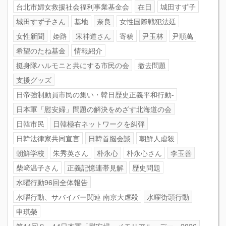
台北市婦女救援社会福利事業基金会
在日
城田すず子
城田すず子さん
基地
奈良
女性国際戦犯法廷
女性新聞
姫路
宋神道さん
寄稿
尹玉林
尹順萬
希望のたね基金
情報紹介
挺身隊ハルモニと共にする市民の会
撤去問題
支援グッズ
日帝強制動員市民の集い・韓日歴史正義平和行動-
日本軍「慰安婦」問題の解決をめざす北海道の会
日韓市民
日韓極右ネットワークを糾弾
日韓法律家共同宣言
日韓首脳会談
朝鮮人虐殺
朝鮮学校
朱秀英さん
朴永心
朴永心さん
李玉善
柴﨑温子さん
正義記憶連帯見解
歴史問題
水曜行動96回全体報告
水曜行動、サバイバー関連 南京大虐殺
水曜街頭行動
申琪榮
第14回８・14日本軍「慰安婦」メモリアル・デー 2026