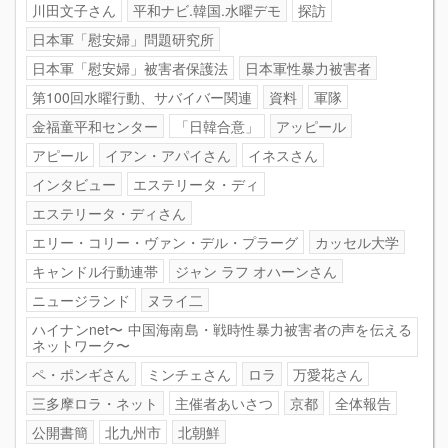
川田文子さん
平和ナビ.韓国.水曜デモ
探訪
日本軍「慰安婦」問題研究所
日本軍「慰安婦」被害者保護法
日本軍性暴力被害者
第100回水曜行動、サバイバー関連
資料
軍隊
金福童平和センター
「日韓合意」
アッピール
アピール
イアン・アパイさん
イネスさん
インタビュー
エステリータ・ディ
エステリータ・ディさん
エリー・コリー・ヴァン・デル・プラーグ
カッセル大学
キャンドル行動連帯
ジャン ラフ オハーンさん
ニュージランド
ヌライ二
ハイナンnet〜 中国海南島・戦時性暴力被害者の声を伝える
ネットワーク〜
ペ・ポンギさん
ミンチェさん
ロラ
万愛花さん
三多摩ロラ・ネット
主催者あいさつ
京都
全体報告
公開書簡
北九州市
北朝鮮