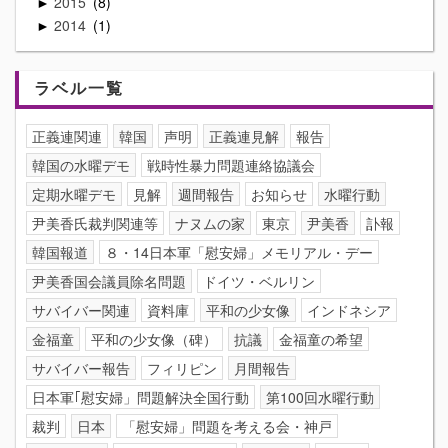
2015
8
►
2014
1
►
ラベル一覧
正義連関連
韓国
声明
正義連見解
報告
韓国の水曜デモ
戦時性暴力問題連絡協議会
定期水曜デモ
見解
週間報告
お知らせ
水曜行動
尹美香氏裁判関連等
ナヌムの家
東京
尹美香
訃報
韓国報道
８・14日本軍「慰安婦」メモリアル・デー
尹美香国会議員除名問題
ドイツ・ベルリン
サバイバー関連
資料庫
平和の少女像
インドネシア
金福童
平和の少女像（碑）
抗議
金福童の希望
サバイバー報告
フィリピン
月間報告
日本軍｢慰安婦」問題解決全国行動
第100回水曜行動
裁判
日本
「慰安婦」問題を考える会・神戸