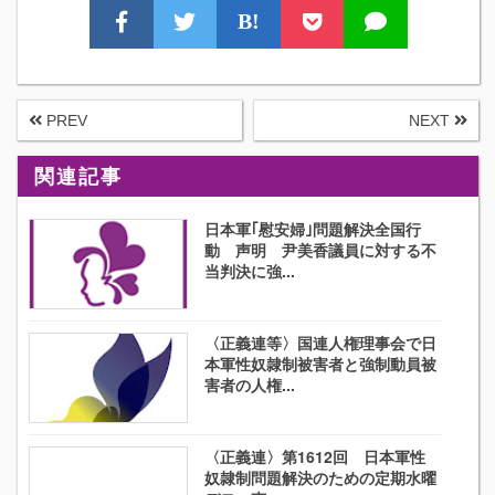
B!
PREV
NEXT
関連記事
日本軍｢慰安婦｣問題解決全国行
動 声明 尹美香議員に対する不
当判決に強...
〈正義連等〉国連人権理事会で日
本軍性奴隷制被害者と強制動員被
害者の人権...
〈正義連〉第1612回 日本軍性
奴隷制問題解決のための定期水曜