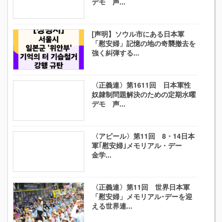
デモ 声...
[声明】ソウル市にある日本軍
「慰安婦」記憶の地の奇襲撤去を
強く糾弾する...
〈正義連〉第1611回 日本軍性
奴隷制問題解決のための定期水曜
デモ 声...
〈アピール〉第11回 8・14日本
軍｢慰安婦｣メモリアル・デー
金学...
〈正義連〉第11回 世界日本軍
「慰安婦」メモリアル･デーを迎
える世界連...