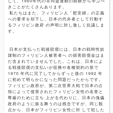
して、1960年代の非同盟運動の経験から学ぶべ
きことがたくさんあります。
私たちはまた、フィリピン人「慰安婦」の正義
への要求を却下し、日本の代弁者として行動す
るフィリピン政府 の声明に対し激しく抗議しま
す。
日本が支払った戦後賠償には、日本の戦時性奴
隷制のフィリピン人被害者へ の損害賠償金はま
だ含まれていませんでした。これは、日本によ
る戦後賠償の支払いが役務や各種契約の形で
1970 年代に完了してからずっと後の 1992 年
に初めて明らかになった問題だったからです。
フィリピン政府が、第二次世界大戦で日本の占
領によって侵害されたフィリピン女性の名誉と
尊厳のために立ち 上がる代わりに、日本の傀儡
政府のように振る舞うのは残念ですが、同じ観
点から、日本がフィリピン女性に対 して犯した