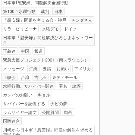
日本軍｢慰安婦」問題解決全国行動
第100回水曜行動
裁判
日本
「慰安婦」問題を考える会・神戸
チンダさん
リラ・ピリピーナ
水曜デモ
ドイツ
日本軍「慰安婦」問題解決ひろしまネットワー
ク
正義連
中国
報道
緊急支援プロジェクト2021（南スラウェシ）
メッセージ
沖縄
要請
お願い
アメリカ
上映会
台湾
吉元玉
東ティモール
水曜行動、サバイバー関連
署名
論評
カンパのお願い
キョル
サバイバーを記憶する
ナビの夢
ラムザイヤー論文
公開質問
動画
国際連合
川崎から日本軍「慰安婦」問題の解決を求める
市民の会