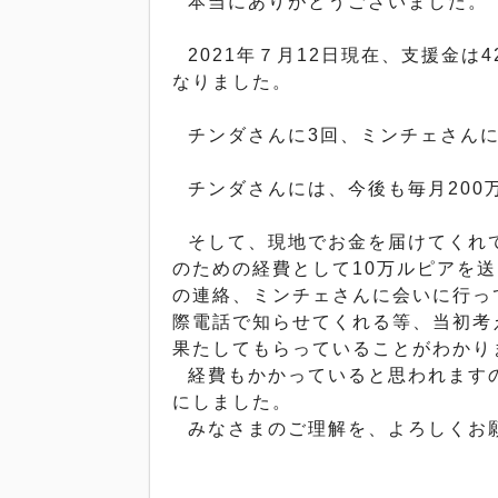
本当にありがとうございました。
2021
年７月
12
日現在、支援金は
4
なりました。
チンダさんに
3
回、
ミンチェさん
チンダさんには、今後も毎月
200
そして、
現地でお金を届けてくれて
のための経費として
10
万ルピアを送
の連絡、
ミンチェさんに会いに行っ
際電話で知らせてくれる等、
当初考
果たしてもらっていることがわかり
経費もかかっていると思われます
にしました。
みなさまのご理解を、よろしくお