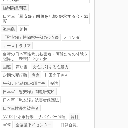
強制動員問題
日本軍「慰安婦」問題を記憶･継承する会・滋
賀
海南島
追悼
「慰安婦」博物館平和の少女像
オランダ
オーストラリア
台湾の日本軍性暴力被害者・阿嬤たちの体験を
記憶し、未来につなぐ会
国連
声明書
女性に対する性暴力
定期水曜行動
宣言
川田文子さん
平和ナビ.韓国.水曜デモ
探訪
日本軍「慰安婦」問題研究所
日本軍「慰安婦」被害者保護法
日本軍性暴力被害者
第100回水曜行動、サバイバー関連
資料
軍隊
金福童平和センター
「日韓合意」