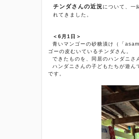
について、
一
チンダさんの近況
れてきました。
＜
6
月
1
日＞
青いマンゴーの砂糖漬け（「
asa
ゴーの皮むいているチンダさん。
できたものを、
同居のハンダニさ
ハンダニさんの子どもたちが遊ん
です。