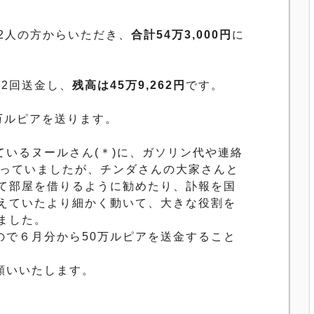
2
人の方からいただき、
合計
54万3,000
円
に
に
2
回送金し、
残高は
45万9,262
円
です。
万ルピアを送ります。
いるヌールさん(＊)に、
ガソリン代や連絡
っていまし
たが、チンダさんの大家さんと
て部屋を借りるように勧めたり、
訃報を国
えていたより細かく動いて、
大きな役割を
ました。
ので６月分から
50
万ルピアを送金すること
願いいたします。