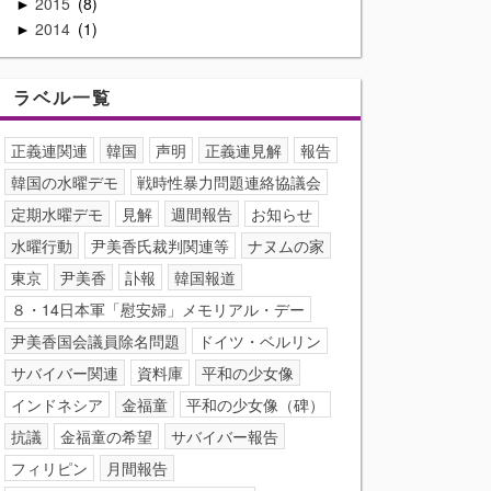
2015
8
►
2014
1
►
ラベル一覧
正義連関連
韓国
声明
正義連見解
報告
韓国の水曜デモ
戦時性暴力問題連絡協議会
定期水曜デモ
見解
週間報告
お知らせ
水曜行動
尹美香氏裁判関連等
ナヌムの家
東京
尹美香
訃報
韓国報道
８・14日本軍「慰安婦」メモリアル・デー
尹美香国会議員除名問題
ドイツ・ベルリン
サバイバー関連
資料庫
平和の少女像
インドネシア
金福童
平和の少女像（碑）
抗議
金福童の希望
サバイバー報告
フィリピン
月間報告