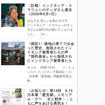
〈訃報〉インドネシア・ス
ラウェシのチンダさん逝去
（2026年8月1日）
みなさま 悲しいお知らせです。
インドネシア・スラウェシのチン
ダさんが8月1日の朝に亡くなりま
した。 これ…
〈探訪1〉路地の果てで出会
った歴史、無視されたイン
ドネシア被害者たちの声
『国民基金』から無視され
たインドネシア被害者たち
キョル 2025-12-31 ソ・ヒョ
ンスク インドネシア探訪記（１）
日本軍『慰安婦』問題研究所は、
昨…
〈お知らせ〉第14回 8.14
日本軍「慰安婦」メモリア
ル・デー 女と戦争－－と
もに声をあげる勇気を！