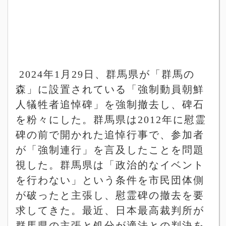
2024
年
1
月
29
日、群馬県が「群馬の
森」に設置されている「強制動員朝鮮
人犠牲者追悼碑」を強制撤去し、碑石
を粉々にした。群馬県は
2012
年に慰霊
碑の前で開かれた追悼行事で、参加者
が「強制連行」を言及したことを問題
視した。群馬県は「政治的なイベント
を行わない」という条件を市民団体側
が破ったと主張し、慰霊碑の撤去を要
求してきた。最近、日本最高裁判所が
群馬県の主張と処分が適法との判決を