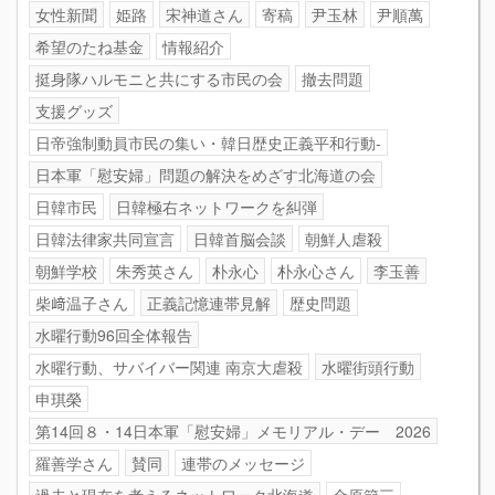
女性新聞
姫路
宋神道さん
寄稿
尹玉林
尹順萬
希望のたね基金
情報紹介
挺身隊ハルモニと共にする市民の会
撤去問題
支援グッズ
日帝強制動員市民の集い・韓日歴史正義平和行動-
日本軍「慰安婦」問題の解決をめざす北海道の会
日韓市民
日韓極右ネットワークを糾弾
日韓法律家共同宣言
日韓首脳会談
朝鮮人虐殺
朝鮮学校
朱秀英さん
朴永心
朴永心さん
李玉善
柴﨑温子さん
正義記憶連帯見解
歴史問題
水曜行動96回全体報告
水曜行動、サバイバー関連 南京大虐殺
水曜街頭行動
申琪榮
第14回８・14日本軍「慰安婦」メモリアル・デー 2026
羅善学さん
賛同
連帯のメッセージ
過去と現在を考えるネットワーク北海道
金原節三