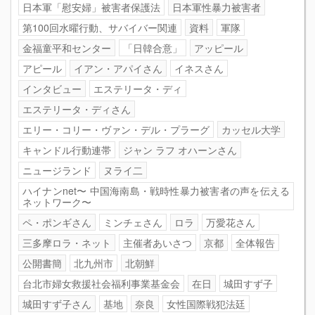
日本軍「慰安婦」被害者保護法
日本軍性暴力被害者
第100回水曜行動、サバイバー関連
資料
軍隊
金福童平和センター
「日韓合意」
アッピール
アピール
イアン・アパイさん
イネスさん
インタビュー
エステリータ・ディ
エステリータ・ディさん
エリー・コリー・ヴァン・デル・プラーグ
カッセル大学
キャンドル行動連帯
ジャン ラフ オハーンさん
ニュージランド
ヌライ二
ハイナンnet〜 中国海南島・戦時性暴力被害者の声を伝える
ネットワーク〜
ペ・ポンギさん
ミンチェさん
ロラ
万愛花さん
三多摩ロラ・ネット
主催者あいさつ
京都
全体報告
公開書簡
北九州市
北朝鮮
台北市婦女救援社会福利事業基金会
在日
城田すず子
城田すず子さん
基地
奈良
女性国際戦犯法廷