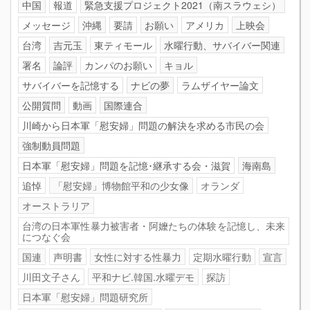
中国
報道
緊急支援プロジェクト2021（南スラウェシ）
メッセージ
沖縄
要請
お願い
アメリカ
上映会
台湾
吉元玉
東ティモール
水曜行動、サバイバー関連
署名
論評
カンパのお願い
キョル
サバイバーを記憶する
ナビの夢
ラムザイヤー論文
公開質問
動画
国際連合
川崎から日本軍「慰安婦」問題の解決を求める市民の会
強制動員問題
日本軍「慰安婦」問題を記憶･継承する会・滋賀
海南島
追悼
「慰安婦」博物館平和の少女像
オランダ
オーストラリア
台湾の日本軍性暴力被害者・阿嬤たちの体験を記憶し、未来
につなぐ会
国連
声明書
女性に対する性暴力
定期水曜行動
宣言
川田文子さん
平和ナビ.韓国.水曜デモ
探訪
日本軍「慰安婦」問題研究所