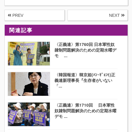
PREV
NEXT
関連記事
〈正義連〉第1760回 日本軍性奴
隷制問題解決のための定期水曜デ
モ ...
〈韓国報道〉韓京姫(ﾊﾝ･ｷﾞｮﾝﾋ)正
義連新理事長『生存者がいない
「...
〈正義連〉第1710回 日本軍性
奴隷制問題解決のための定期水曜
デモ ...