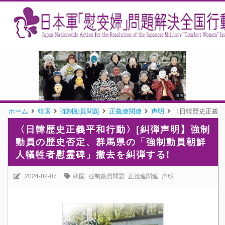
ホーム
韓国
強制動員問題
正義連関連
声明
〈日韓歴史正義平
〈日韓歴史正義平和行動〉[糾弾声明】強制
動員の歴史否定、群馬県の「強制動員朝鮮
人犠牲者慰霊碑」撤去を糾弾する!
2024-02-07
韓国
強制動員問題
正義連関連
声明