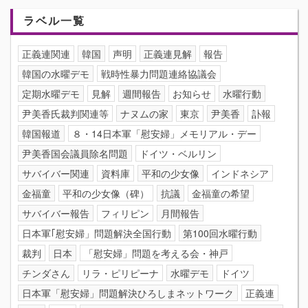
ラベル一覧
正義連関連
韓国
声明
正義連見解
報告
韓国の水曜デモ
戦時性暴力問題連絡協議会
定期水曜デモ
見解
週間報告
お知らせ
水曜行動
尹美香氏裁判関連等
ナヌムの家
東京
尹美香
訃報
韓国報道
８・14日本軍「慰安婦」メモリアル・デー
尹美香国会議員除名問題
ドイツ・ベルリン
サバイバー関連
資料庫
平和の少女像
インドネシア
金福童
平和の少女像（碑）
抗議
金福童の希望
サバイバー報告
フィリピン
月間報告
日本軍｢慰安婦」問題解決全国行動
第100回水曜行動
裁判
日本
「慰安婦」問題を考える会・神戸
チンダさん
リラ・ピリピーナ
水曜デモ
ドイツ
日本軍「慰安婦」問題解決ひろしまネットワーク
正義連