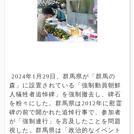
2024
年
1
月
29
日、群馬県が「群馬の
森」に設置されている「強制動員朝鮮
人犠牲者追悼碑」を強制撤去し、碑石
を粉々にした。群馬県は
2012
年に慰霊
碑の前で開かれた追悼行事で、参加者
が「強制連行」を言及したことを問題
視した。群馬県は「政治的なイベント