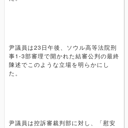
尹議員は
23
日午後、ソウル高等法院刑
事
1-3
部審理で開かれた結審公判の最終
陳述でこのような立場を明らかにし
た。
尹議員は控訴審裁判部に対し、「慰安