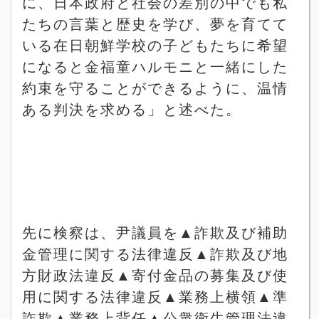
に、日本政府と社会の差別の中でも私
たちの言葉と歴史を学び、夢を育てて
いる在日朝鮮学校の子どもたちに希望
になると金福童ハルモニと一緒にした
約束を守ることができるように、温情
ある判決を求める」と述べた。
先に検察は、尹議員を
▲
詐欺及び補助
金管理に関する法律違反
▲
詐欺及び地
方財政法違反
▲
寄付金品の募集及び使
用に関する法律違反
▲
業務上横領
▲
準
詐欺
▲
業務上背任
▲
公衆衛生管理法違