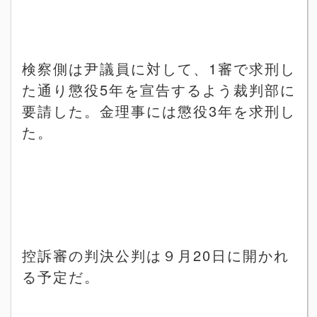
検察側は尹議員に対して、
1
審で求刑し
た通り懲役
5
年を宣告するよう裁判部に
要請した。金理事には懲役
3
年を求刑し
た。
控訴審の判決公判は９月
20
日に開かれ
る予定だ。