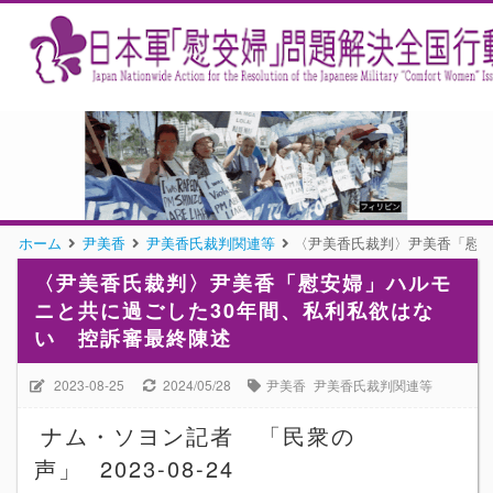
ホーム
尹美香
尹美香氏裁判関連等
〈尹美香氏裁判〉尹美香「慰安
〈尹美香氏裁判〉尹美香「慰安婦」ハルモ
ニと共に過ごした30年間、私利私欲はな
い 控訴審最終陳述
2023-08-25
2024/05/28
尹美香
尹美香氏裁判関連等
ナム・ソヨン記者
「民衆の
声」
2023-08-24