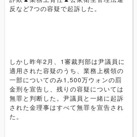
反など
7
つの容疑で起訴した。
しかし昨年
2
月、
1
審裁判部は尹議員に
適用された容疑のうち、業務上横領の
一部についてのみ
1,500
万ウォンの罰
金刑を宣告し、残りの容疑については
無罪と判断した。尹議員と一緒に起訴
された金理事はすべて無罪を宣告され
た。