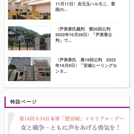
11月11日〉吉元玉ハルモニ、普
段の...
〈尹美香氏裁判 第20回公判
2022年10月28日〉「尹美香公
判」で...
〈尹美香氏 第19回公判 2022
年10月8日〉「安城ヒーリングセ
ンタ...
特設ページ