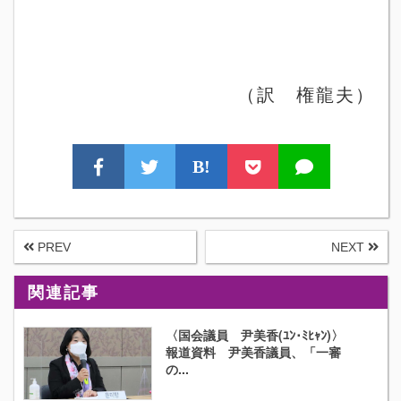
（訳 権龍夫）
B!
PREV
NEXT
関連記事
〈国会議員 尹美香(ﾕﾝ･ﾐﾋｬﾝ)〉
報道資料 尹美香議員、「一審
の...