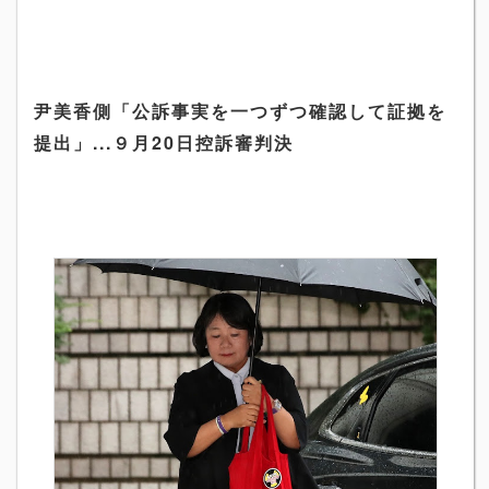
尹美香側「公訴事実を一つずつ確認して証拠を
提出」
...
９月
20
日控訴審判決