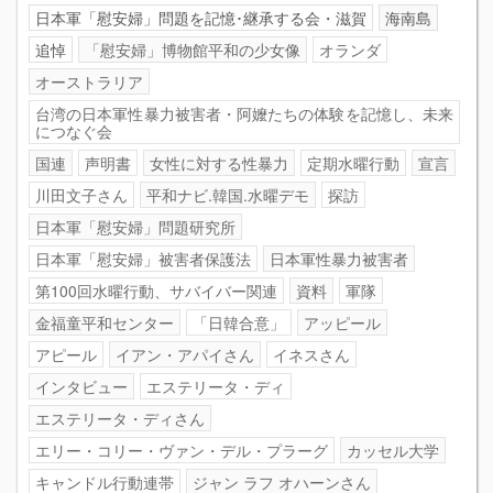
日本軍「慰安婦」問題を記憶･継承する会・滋賀
海南島
追悼
「慰安婦」博物館平和の少女像
オランダ
オーストラリア
台湾の日本軍性暴力被害者・阿嬤たちの体験を記憶し、未来
につなぐ会
国連
声明書
女性に対する性暴力
定期水曜行動
宣言
川田文子さん
平和ナビ.韓国.水曜デモ
探訪
日本軍「慰安婦」問題研究所
日本軍「慰安婦」被害者保護法
日本軍性暴力被害者
第100回水曜行動、サバイバー関連
資料
軍隊
金福童平和センター
「日韓合意」
アッピール
アピール
イアン・アパイさん
イネスさん
インタビュー
エステリータ・ディ
エステリータ・ディさん
エリー・コリー・ヴァン・デル・プラーグ
カッセル大学
キャンドル行動連帯
ジャン ラフ オハーンさん