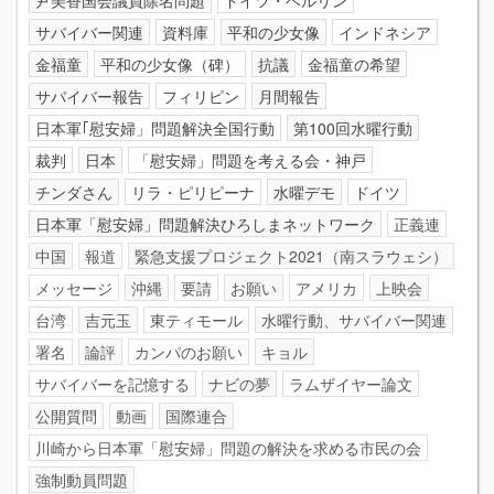
サバイバー関連
資料庫
平和の少女像
インドネシア
金福童
平和の少女像（碑）
抗議
金福童の希望
サバイバー報告
フィリピン
月間報告
日本軍｢慰安婦」問題解決全国行動
第100回水曜行動
裁判
日本
「慰安婦」問題を考える会・神戸
チンダさん
リラ・ピリピーナ
水曜デモ
ドイツ
日本軍「慰安婦」問題解決ひろしまネットワーク
正義連
中国
報道
緊急支援プロジェクト2021（南スラウェシ）
メッセージ
沖縄
要請
お願い
アメリカ
上映会
台湾
吉元玉
東ティモール
水曜行動、サバイバー関連
署名
論評
カンパのお願い
キョル
サバイバーを記憶する
ナビの夢
ラムザイヤー論文
公開質問
動画
国際連合
川崎から日本軍「慰安婦」問題の解決を求める市民の会
強制動員問題