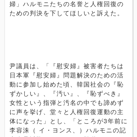
婦」ハルモニたちの名誉と人権回復の
ための判決を下してほしいと訴えた。
尹議員は、「『慰安婦』被害者たちは
日本軍『慰安婦』問題解決のための活
動に参加し始めた頃、韓国社会の『恥
ずかしい』、『汚い』、『恥ずべき』
女性という指弾と汚名の中でも諦めず
に声を挙げ、堂々と人権回復運動の主
体になった」とし、「ところが
3
年前に
李容洙（
イ・ヨンス、）ハルモニの記