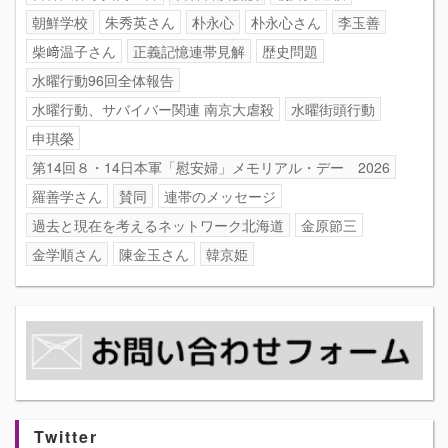
朝鮮学校
朱秀英さん
朴永心
朴永心さん
李玉善
柴﨑温子さん
正義記憶連帯見解
歴史問題
水曜行動96回全体報告
水曜行動、サバイバー関連 南京大虐殺
水曜街頭行動
申琪榮
第14回８・14日本軍「慰安婦」メモリアル・デー 2026
羅善学さん
賛同
連帯のメッセージ
過去と現在を考えるネットワーク北海道
金原節三
金学順さん
陳金玉さん
韓京姫
Twitter