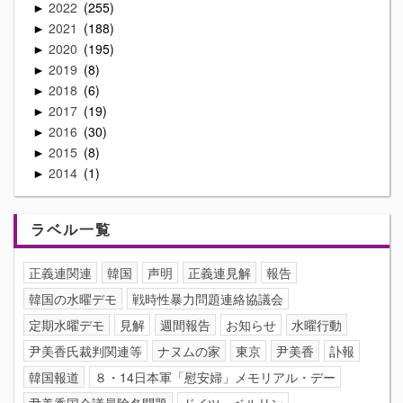
2022
255
►
2021
188
►
2020
195
►
2019
8
►
2018
6
►
2017
19
►
2016
30
►
2015
8
►
2014
1
►
ラベル一覧
正義連関連
韓国
声明
正義連見解
報告
韓国の水曜デモ
戦時性暴力問題連絡協議会
定期水曜デモ
見解
週間報告
お知らせ
水曜行動
尹美香氏裁判関連等
ナヌムの家
東京
尹美香
訃報
韓国報道
８・14日本軍「慰安婦」メモリアル・デー
尹美香国会議員除名問題
ドイツ・ベルリン