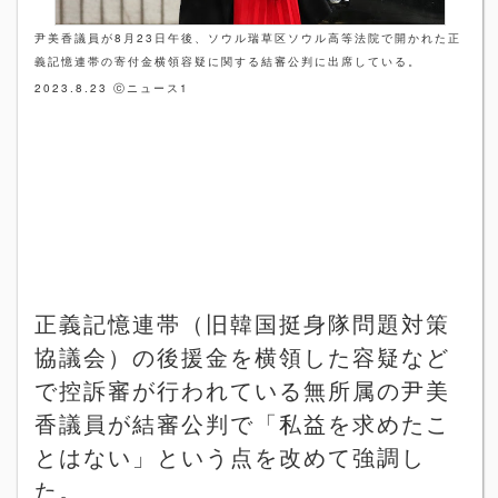
尹美香議員が
8
月
23
日午後、ソウル瑞草区ソウル高等法院で開かれた正
義記憶連帯の寄付金横領容疑に関する結審公判に出席している。
2023.8.23
ⓒ
ニュース
1
正義記憶連帯（旧韓国挺身隊問題対策
協議会）の後援金を横領した容疑など
で控訴審が行われている無所属の尹美
香議員が結審公判で「私益を求めたこ
とはない」という点を改めて強調し
た。