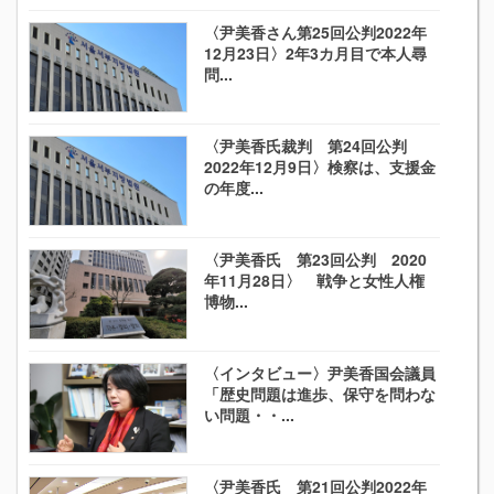
〈尹美香さん第25回公判2022年
12月23日〉2年3カ月目で本人尋
問...
〈尹美香氏裁判 第24回公判
2022年12月9日〉検察は、支援金
の年度...
〈尹美香氏 第23回公判 2020
年11月28日〉 戦争と女性人権
博物...
〈インタビュー〉尹美香国会議員
「歴史問題は進歩、保守を問わな
い問題・・...
〈尹美香氏 第21回公判2022年