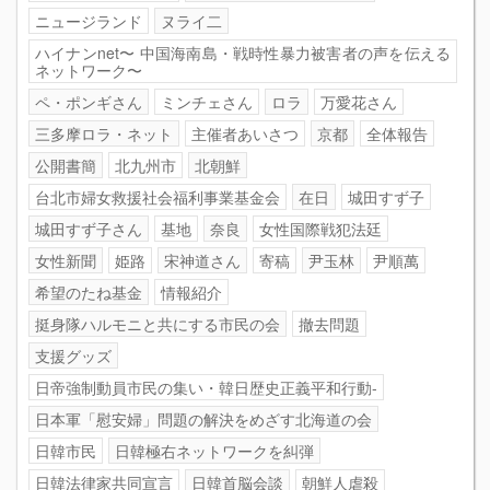
ニュージランド
ヌライ二
ハイナンnet〜 中国海南島・戦時性暴力被害者の声を伝える
ネットワーク〜
ペ・ポンギさん
ミンチェさん
ロラ
万愛花さん
三多摩ロラ・ネット
主催者あいさつ
京都
全体報告
公開書簡
北九州市
北朝鮮
台北市婦女救援社会福利事業基金会
在日
城田すず子
城田すず子さん
基地
奈良
女性国際戦犯法廷
女性新聞
姫路
宋神道さん
寄稿
尹玉林
尹順萬
希望のたね基金
情報紹介
挺身隊ハルモニと共にする市民の会
撤去問題
支援グッズ
日帝強制動員市民の集い・韓日歴史正義平和行動-
日本軍「慰安婦」問題の解決をめざす北海道の会
日韓市民
日韓極右ネットワークを糾弾
日韓法律家共同宣言
日韓首脳会談
朝鮮人虐殺