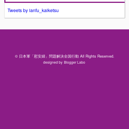
Tweets by ianfu_kaiketsu
© 日本軍「慰安婦」問題解決全国行動 All Rights Reserved.
designed by
Blogger Labo