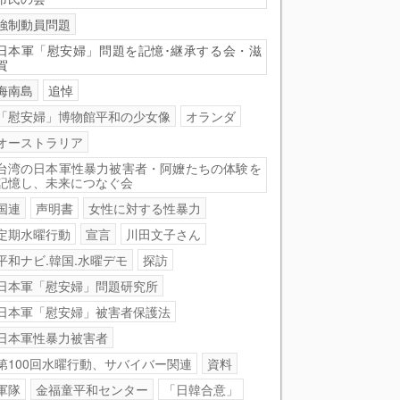
強制動員問題
日本軍「慰安婦」問題を記憶･継承する会・滋
賀
海南島
追悼
「慰安婦」博物館平和の少女像
オランダ
オーストラリア
台湾の日本軍性暴力被害者・阿嬤たちの体験を
記憶し、未来につなぐ会
国連
声明書
女性に対する性暴力
定期水曜行動
宣言
川田文子さん
平和ナビ.韓国.水曜デモ
探訪
日本軍「慰安婦」問題研究所
日本軍「慰安婦」被害者保護法
日本軍性暴力被害者
第100回水曜行動、サバイバー関連
資料
軍隊
金福童平和センター
「日韓合意」