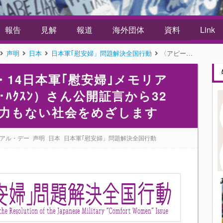
報告
見解
報道
海外団体
資料
Link
声明
日本
日本軍｢慰安婦」問題解決全国行動
〈アピール〉第11回 8・14日本軍｢慰安婦｣メモリアル・デー 金学順（ｷﾑ･ﾊｸｽﾝ）さん公開証言から32年、私たちは戦争も性暴力もない社会をめざします
・14日本軍｢慰安婦｣メモリア
ﾊｸｽﾝ）さん公開証言から32
力もない社会をめざします
リアル・デー
声明
日本
日本軍｢慰安婦」問題解決全国行動