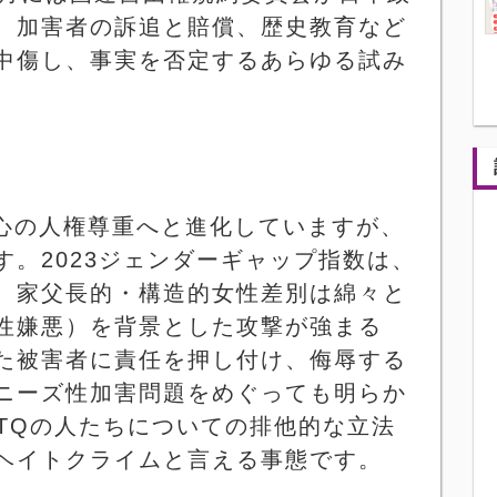
、加害者の訴追と賠償、歴史教育など
中傷し、事実を否定するあらゆる試み
心の人権尊重へと進化していますが、
す。
2023
ジェンダーギャップ指数は、
。家父長的・構造的女性差別は綿々と
性嫌悪）を背景とした攻撃が強まる
た被害者に責任を押し付け、侮辱する
ニーズ性加害問題をめぐっても明らか
TQ
の人たちについての排他的な立法
ヘイトクライムと言える事態です。