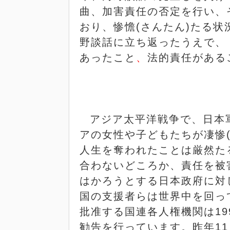
曲、加害責任の否定を行い、
おり、惨憺
(
さんたん
)
たる状
野談話に立ち返ったうえで、
あったこと
、
法的責任がある
アジア太平洋戦争で、日本
アの女性や子どもたちが凄惨
人生を奪われたことは厳然た
合わないどころか、責任を被
はかろうとする日本政府に対
国の支援者らは世界中を回っ
批准する国連各人権機関は
19
勧告を行っています。昨年
11