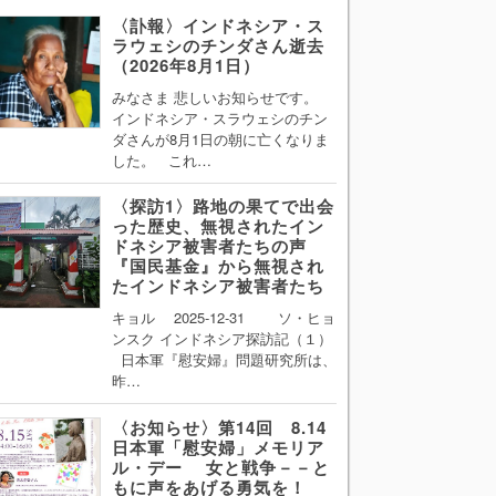
〈訃報〉インドネシア・ス
ラウェシのチンダさん逝去
（2026年8月1日）
みなさま 悲しいお知らせです。
インドネシア・スラウェシのチン
ダさんが8月1日の朝に亡くなりま
した。 これ…
〈探訪1〉路地の果てで出会
った歴史、無視されたイン
ドネシア被害者たちの声
『国民基金』から無視され
たインドネシア被害者たち
キョル 2025-12-31 ソ・ヒョ
ンスク インドネシア探訪記（１）
日本軍『慰安婦』問題研究所は、
昨…
〈お知らせ〉第14回 8.14
日本軍「慰安婦」メモリア
ル・デー 女と戦争－－と
もに声をあげる勇気を！