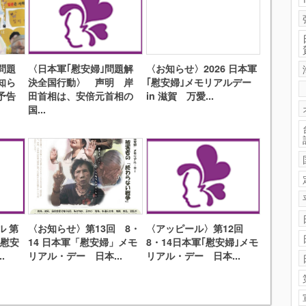
問題
〈日本軍｢慰安婦｣問題解
〈お知らせ〉2026 日本軍
知ら
決全国行動〉 声明 岸
｢慰安婦｣メモリアルデー
予告
田首相は、安倍元首相の
in 滋賀 万愛...
国...
ル 第
〈お知らせ〉第13回 8・
〈アッピール〉第12回
「慰安
14 日本軍「慰安婦」メモ
8・14日本軍｢慰安婦｣メモ
.
リアル・デー 日本...
リアル・デー 日本...