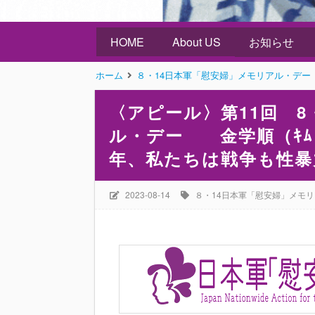
HOME
About US
お知らせ
ホーム
８・14日本軍「慰安婦」メモリアル・デー
〈アピール〉第11回 8
ル・デー 金学順（ｷﾑ･
年、私たちは戦争も性暴
2023-08-14
８・14日本軍「慰安婦」メモ