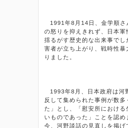
1991
年
8
月
14
日、金学順さ
の怒りを抑えきれず、日本軍
揺るがす歴史的な出来事でし
害者が立ち上がり、戦時性暴
りました。
1993
年
8
月、日本政府は河
反して集められた事例が数多
た」とし、「慰安所における
いものであった」ことを認め
今、河野談話の見直しを掲げ