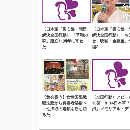
〈日本軍「慰安婦」問題
〈日本軍「慰安婦」
解決全国行動〉 「平和の
解決全国行動〉 お
碑」建立11周年に寄せ
せ 映画「金福童」
た...
編2...
【集会案内】女性国際戦
〈全国行動〉アピー
犯法廷から買春者処罰へ
13回 8･14日本軍
～性搾取の連鎖を断ち切
婦」メモリアル・デ..
るた...