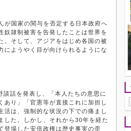
んが国家の関与を否定する日本政府へ
性奴隷制被害を告発したことは世界を
た。そして、アジアをはじめ各国の被
力にようやく目が向けられるようにな
野談話を発表し、「本人たちの意思に
くあり」「官憲等が直接これに加担し
生活は、強制的な状況の下での痛まし
ました。しかし、それから
30
年を経た
て登場した安倍政権は歴史事実の歪