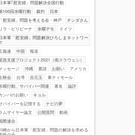
日本軍｢慰安婦」問題解決全国行動
第100回水曜行動
裁判
日本
「慰安婦」問題を考える会・神戸
チンダさん
リラ・ピリピーナ
水曜デモ
ドイツ
日本軍「慰安婦」問題解決ひろしまネットワー
ク
正義連
中国
報道
緊急支援プロジェクト2021（南スラウェシ）
メッセージ
沖縄
要請
お願い
アメリカ
上映会
台湾
吉元玉
東ティモール
水曜行動、サバイバー関連
署名
論評
カンパのお願い
キョル
サバイバーを記憶する
ナビの夢
ラムザイヤー論文
公開質問
動画
国際連合
川崎から日本軍「慰安婦」問題の解決を求める
市民の会