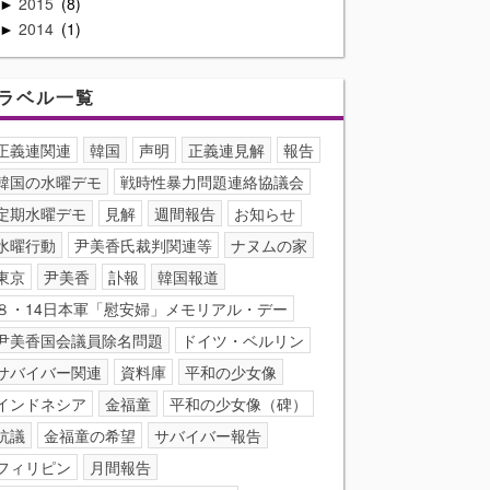
2015
8
►
2014
1
►
ラベル一覧
正義連関連
韓国
声明
正義連見解
報告
韓国の水曜デモ
戦時性暴力問題連絡協議会
定期水曜デモ
見解
週間報告
お知らせ
水曜行動
尹美香氏裁判関連等
ナヌムの家
東京
尹美香
訃報
韓国報道
８・14日本軍「慰安婦」メモリアル・デー
尹美香国会議員除名問題
ドイツ・ベルリン
サバイバー関連
資料庫
平和の少女像
インドネシア
金福童
平和の少女像（碑）
抗議
金福童の希望
サバイバー報告
フィリピン
月間報告