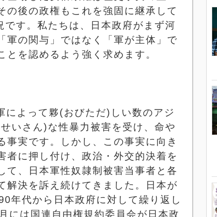
その後の政権もこれを強固に継承して
況です。私たちは、日本政府がまず河
「軍の関与」ではなく「軍が主体」で
ことを認めるよう強く求めます。
軍によって夥
(
おびただ
)
しい数のアジ
(
せいさん
)
な性暴力被害を受け、命や
る事実です。しかし、この事実に向き
害者に押し付け、政治・外交的決着を
して、日本軍性奴隷制被害当事者と各
て解決を訴え続けてきました。日本が
90
年代から日本政府に対して繰り返し
月には国連自由権規約委員会が日本政