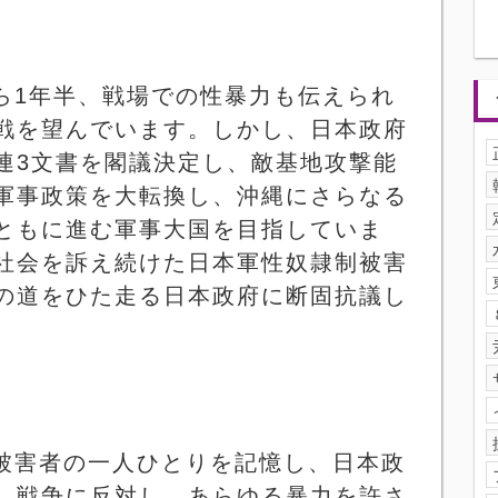
ら
1
年半、戦場での性暴力も伝えられ
戦を望んでいます。しかし、日本政府
連
3
文書を閣議決定し、敵基地攻撃能
軍事政策を大転換し、沖縄にさらなる
ともに進む軍事大国を目指していま
社会を訴え続けた日本軍性奴隷制被害
の道をひた走る日本政府に断固抗議し
被害者の一人ひとりを記憶し、日本政
。戦争に反対し、あらゆる暴力を許さ