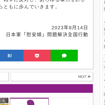
らともに歩んでいきます。
2023
年
8
月
14
日
日本軍「慰安婦」問題解決全国行動
B!
NEXT